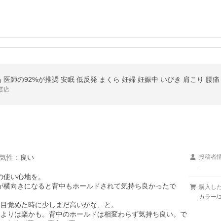
医師の92%が推奨 安眠 低反発 まくら 妊婦 妊娠中 いびき 肩こり 腰痛 
営店
気性
：
良い
投稿者
-
使い心地を。

が横向きになると背中もホールドされて気持ち良かったで
購入し
カラー
目覚めた時に少しまだ高いかな、と。

日よりは楽かも。背中のホールドは相変わらず気持ち良い。で