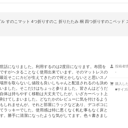
グル すのこマット 4つ折りすのこ 折りたたみ 桐 四つ折りすのこベッド 
世話になりました。利用するのは2度目になります。布団を
投稿者
ですがヘタることなく使用出来ています。そのマットレスの
-
最近そこにカビが生えてきたので何とかしないとと思いスノ
場所を取らないし値段も良いしちゃんと配送されるのも決め
購入し
いました。そこだけはちょっと参りました。皆さんはどうだ
■サイズ
自体は持ちやすく移動は大丈夫でしたが、いざカーペット上
剥けてしまいました。どなたかのレビューに気を付けるよう
もしれませんが。それと部屋にラックなどあり、デコボコに
てラッキーでした。使用感は特に悪くなく軋む事もなく床と
す。勝手に清潔になったような気がしてます。色々書きまし