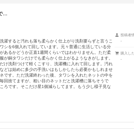
で…
投稿者
洗濯すると汚れも落ち柔らかく仕上がり洗剤要らずと言うこ
-
ワシを6個入れて回しています。元々普通に生活している分
があるかどうか正直1週間くらいではわかりません。ただ柔
購入し
服が銅タワシだけでも柔らかく仕上がるようなきがします。
-
だけ洗剤つけて軽くこすり、洗濯機に入れて回します。汚れ
などは始めに多少の手洗いはもしかしたら必要かもしれませ
ネです。ただ洗濯終わった後、タワシを入れたネットの中を
毎回捨てますが、粗い目のネットだと洗濯槽に落ちそうで
ころです。そこだけ星1個減らしてます。もう少し様子見な