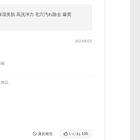
温保湿美肌 高洗浄力 毛穴汚れ除去 爆買
2024/6/25
情報
た商品
違反報告
いいね
106