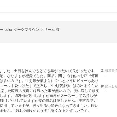
 color ダークブラウン クリーム 茶
れました。土日を挟んでもとても早かったので良かったです。
投稿者
配になりますが杞憂でした。商品に関しては他のお店で何度
-
は多い方です。生え際が染まりにくいというレビューもあり
ニール手袋つけた手で塗布し、生え際は額にはみ出るくらい
購入し
い流した時顔の皮膚には残った事が無いので。洗い流して頭皮
-
します。週2回位使用しますが頭皮がスースーして気持ちが
使用したりしていますが髪の痛みは感じません。美容院でカ
使用していますが、段々明るい髪色になってきました。暗い
ません。後はお値段がもう少し安くなると嬉しいです。