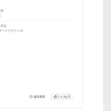
情報
上
た商品
ダークブラウン×3
違反報告
いいね
0