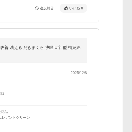
違反報告
いいね
0
改善 洗える だきまくら 快眠 U字 型 補充綿
2025/12/8
情報
た商品
/エレガントグリーン