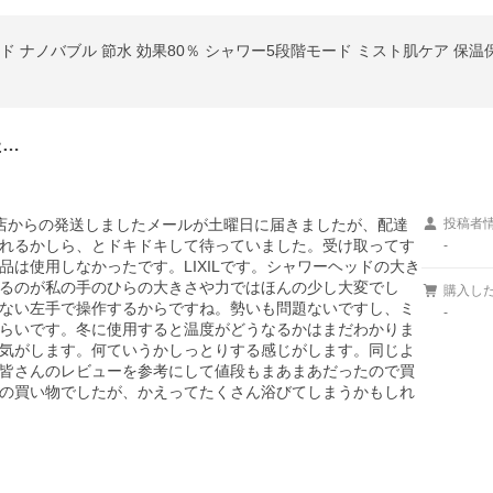
ーヘッド ナノバブル 節水 効果80％ シャワー5段階モード ミスト肌ケア 保
た…
店からの発送しましたメールが土曜日に届きましたが、配達
投稿者
れるかしら、とドキドキして待っていました。受け取ってす
-
は使用しなかったです。LIXILです。シャワーヘッドの大き
るのが私の手のひらの大きさや力ではほんの少し大変でし
購入し
ない左手で操作するからですね。勢いも問題ないですし、ミ
-
らいです。冬に使用すると温度がどうなるかはまだわかりま
気がします。何ていうかしっとりする感じがします。同じよ
皆さんのレビューを参考にして値段もまあまあだったので買
の買い物でしたが、かえってたくさん浴びてしまうかもしれ