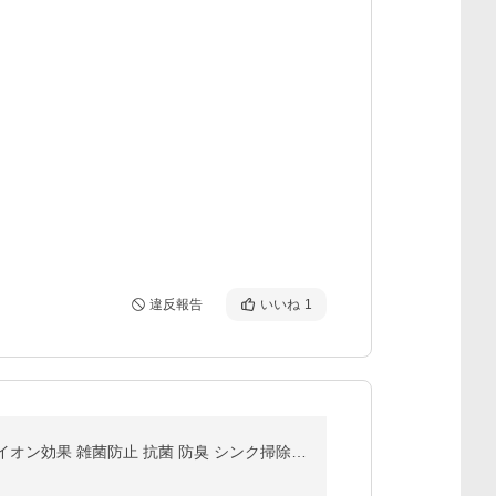
違反報告
いいね
1
たわし 銅 20g タワシ銅 10個組 純銅製たわし 鉄フライパン フライパン用 業務用 タワシ 純銅たわし 洗濯 イオン効果 雑菌防止 抗菌 防臭 シンク掃除 魚焼グリル