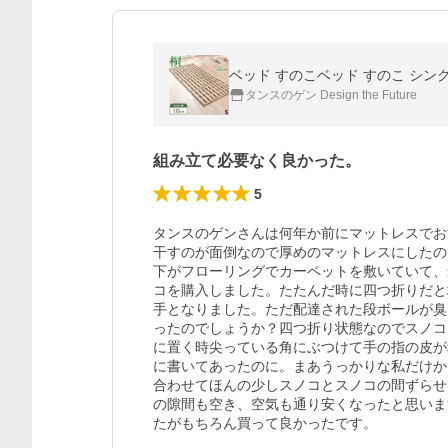
ベッド すのこベッド すのこ シン
タンスのゲン Design the Future
組み立て必要なく良かった。
5
タンスのゲンさんは何年か前にマットレスでお
干すのが面倒なので厚めのマットレスにしたの
下がフローリングでカーペットを敷いていて、
コを購入しました。たたんだ時に四つ折りだと
手となりました。ただ配達された段ボールが臭
ったのでしょうか？四つ折り状態なのでスノコ
に置く時尖っている角にぶつけて手の指の皮が
に書いてあったのに。まあうっかりな私だけか
合わせてほんの少しスノコとスノコの間ずらせ
の隙間も空き、空気も通り安くなったと思いま
たがもちろん買って良かったです。