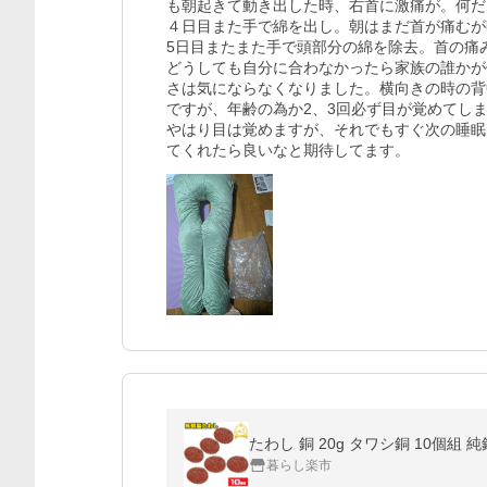
も朝起きて動き出した時、右首に激痛が。何だ
４日目また手で綿を出し。朝はまだ首が痛むが
5日目またまた手で頭部分の綿を除去。首の痛
どうしても自分に合わなかったら家族の誰かが
さは気にならなくなりました。横向きの時の背
ですが、年齢の為か2、3回必ず目が覚めてし
やはり目は覚めますが、それでもすぐ次の睡眠
てくれたら良いなと期待してます。
暮らし楽市