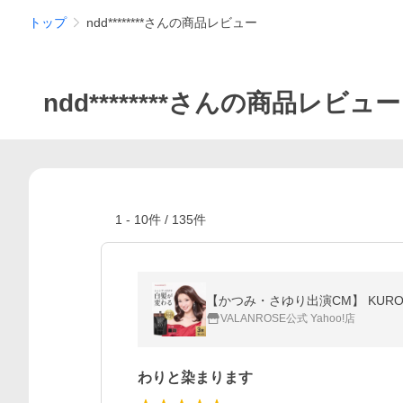
トップ
ndd********さんの商品レビュー
ndd********さんの商品レビュー
1
-
10
件 /
135
件
【かつみ・さゆり出演CM】 KURO
VALANROSE公式 Yahoo!店
わりと染まります