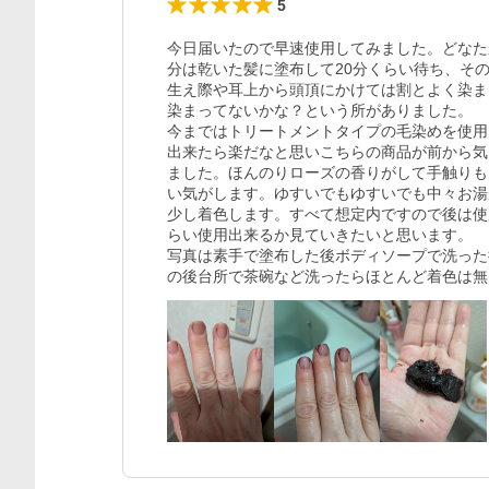
5
今日届いたので早速使用してみました。どなた
分は乾いた髪に塗布して20分くらい待ち、そ
生え際や耳上から頭頂にかけては割とよく染ま
染まってないかな？という所がありました。

今まではトリートメントタイプの毛染めを使用
出来たら楽だなと思いこちらの商品が前から気
ました。ほんのりローズの香りがして手触りも
い気がします。ゆすいでもゆすいでも中々お湯
少し着色します。すべて想定内ですので後は使
らい使用出来るか見ていきたいと思います。

写真は素手で塗布した後ボディソープで洗った
の後台所で茶碗など洗ったらほとんど着色は無