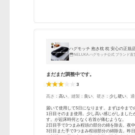
ハグモッチ 抱き枕 枕 安心の正規品 
NELUKA ハグモッチ公式 ブランド直
まだまだ調整中です。
3
高さ
：
高い
、
縫製
：
良い
、
硬さ
：
少し硬い
、
通
届いて使用して5日になります。まずは今までの
1日目そのまま使用。少し高い感じがしました
す。が起床時何となく右首が痛むような。

2日目手で3つまみ程頭の部分の綿を除去。夜中
3日目また手で3つまみ程頭部分の綿除去。昨