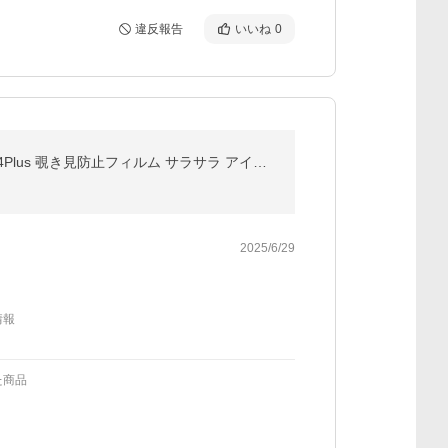
違反報告
いいね
0
MINIKA アンチグレア + のぞき見防止 iPhone 14 Plus ガラスフィルム 覗き見防止 さらさら 1枚 いPhone14Plus 覗き見防止フィルム サラサラ アイフォ
2025/6/29
情報
た商品