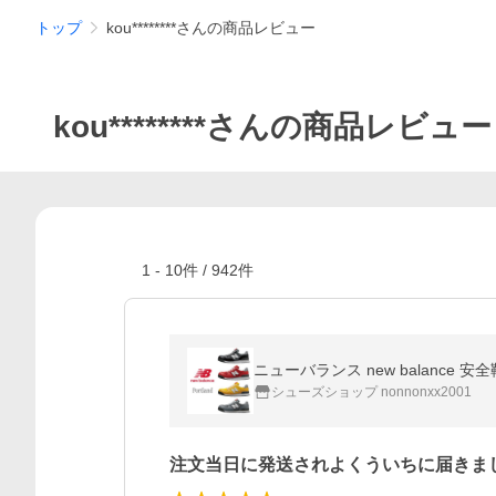
トップ
kou********さんの商品レビュー
kou********さんの商品レビュー
1
-
10
件 /
942
件
ニューバランス new balance 安全靴 P
シューズショップ nonnonxx2001
注文当日に発送されよくういちに届きま