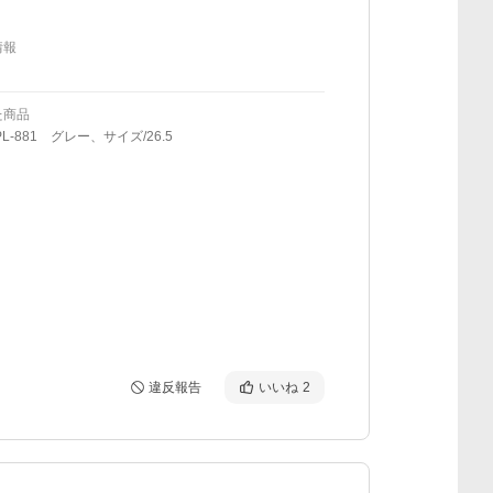
情報
た商品
L-881 グレー、サイズ/26.5
違反報告
いいね
2