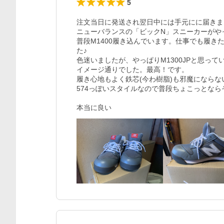
5
注文当日に発送され翌日中には手元にに届きま
ニューバランスの「ビックN」スニーカーがや
普段M1400履き込んでいます。仕事でも履
た♪

色迷いましたが、やっぱりM1300JPと思って
イメージ通りでした。最高！です。

履き心地もよく鉄芯(今わ樹脂)も邪魔にならな
574っぽいスタイルなので普段ちょこっとなら
本当に良い