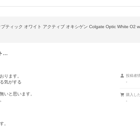
 オワイト アクティブ オキシゲン Colgate Optic White O2 whiteni
ト…
おります。

投稿者
る気がする

-
無いと思います。

購入し


-


す。
