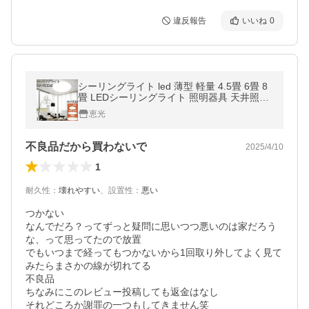
違反報告
いいね
0
シーリングライト led 薄型 軽量 4.5畳 6畳 8
畳 LEDシーリングライト 照明器具 天井照明
ワンタッチ取り付け リモコン 常夜灯 タイプ
恵光
選択 CLG-DX-X
不良品だから買わないで
2025/4/10
1
耐久性
：
壊れやすい
、
設置性
：
悪い
つかない

なんでだろ？ってずっと疑問に思いつつ悪いのは家だろう
な、って思ってたので放置

でもいつまで経ってもつかないから1回取り外してよく見て
みたらまさかの線が切れてる

不良品

ちなみにこのレビュー投稿しても返金はなし

それどころか謝罪の一つもしてきません笑