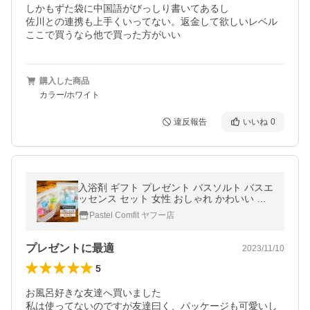
しかもずた袋に中国語がびっしり書いてあるし

佐川との連携も上手くいってない。返金して欲しいレベル

ここで買うなら他で買った方がいい
購入した商品
カラー/ホワイト
違反報告
いいね
0
入浴剤 ギフト プレゼント バスソルト バスエ
ッセンス セット 女性 おしゃれ かわいい エ
ッセンシャルオイル アロマ バスタイム うる
Pastel Comfit ヤフー店
おい 発汗 美容 美肌 日本製
プレゼントに最適
2023/11/10
5
お風呂好きな友達へ買いました

私は使ってないのですが友達曰く、パッケージも可愛いし