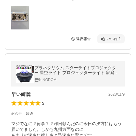
違反報告
いいね
1
プラネタリウム スターライトプロジェクタ
ー 星空ライト プロジェクターライト 家庭用
###ライトXGTYY-BK###
KINGDOM
早い綺麗
2023/11/9
5
耐久性
：
普通
マジでなに？何事？？昨日頼んだのに今日の夕方にはもう
届いてました。しかも九州方面なのに

あまりの速さに嬉しさと迅速さに驚きです
