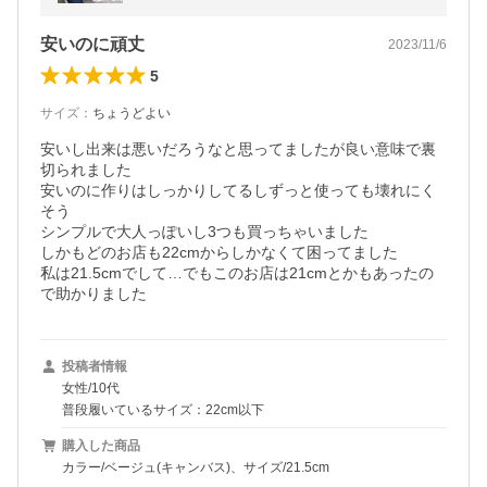
miami アミアミ
安いのに頑丈
2023/11/6
5
サイズ
：
ちょうどよい
安いし出来は悪いだろうなと思ってましたが良い意味で裏
切られました

安いのに作りはしっかりしてるしずっと使っても壊れにく
そう

シンプルで大人っぽいし3つも買っちゃいました

しかもどのお店も22cmからしかなくて困ってました

私は21.5cmでして…でもこのお店は21cmとかもあったの
で助かりました
投稿者情報
女性/10代
普段履いているサイズ：22cm以下
購入した商品
カラー/ベージュ(キャンバス)、サイズ/21.5cm