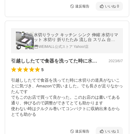
違反報告
いいね
0
水切りラック キッチン シンク 伸縮 水切りマ
ット 水切り 折りたたみ 流し台 スリム 台所
ステンレス シリコン 食器乾燥 水切りかご 鍋
WEIMALL公式ストア Yahoo!店
敷き 食器洗い
引越ししたてで食器を洗ってた時に水切り…
2023/6/7
5
引越ししたてで食器を洗ってた時に水切りの道具がないこ
とに気づき、Amazonで買いました。でも長さが足りなかっ
たんです

でもこのお店で買って良かった。このお店のは書いてある
通り、伸びるので調整ができてとても助かります

使わない時はクルクル巻いてコンパクトに収納出来るから
とても助かる
違反報告
いいね
1