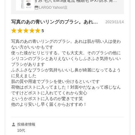
ずみ 毛穴 EMS微電流 極細毛 IPX7防水 角質
柔軟 毛質 ボディ 回転式 ホワイト ((S
LARGO Yahoo!店
写真のあの青いリングのブラシ。あれは肌…
2023/11/14
5
写真のあの青いリングのブラシ。あれは肌が弱い人は使わ
ない方がいいかもです

使った後がヒリヒリする。でも大丈夫、そのブラシの他に
シリコンのブラシとありえないくらしふさふさ気持ちいい
ブラシがあります

ふさふさなブラシが気持ちいいし鼻が綺麗になってるよう
に見えました

肌の質や用途でブラシを使い分けるといいです

荷物はポストに入ってました！対面やだなぁって感じなん
ですけどポストに入れててくれから安心

というかポストに入るのが驚きです笑

他のより安いし早く届くからおすすめ！
投稿者情報
10代