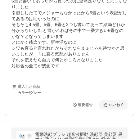
6畳と書いてあったから買ったのに全然足りなくて悲しくな
りました

引越ししたてでメジャーもなかったから6畳という表記がし
てあるのは助かったのに

そもそも4.5畳、5畳、6畳と3つも書いてあって結局どれか
分からないしXLと書かれればその中で一番大きい6畳なの
かな？となってしまいます

とにかく残念です。新生活なのに

シワも直ると言われたからそれならまぁじゃあ待つかと思
いましたが一向に直る気配がありません 

それを伝えたら自力で何とかしろとなりました

対応含め全てが残念です
購入した商品
カラー/グレー
違反報告
いいね
0
電動洗顔ブラシ 超音波振動 洗顔器 美顔器 黒