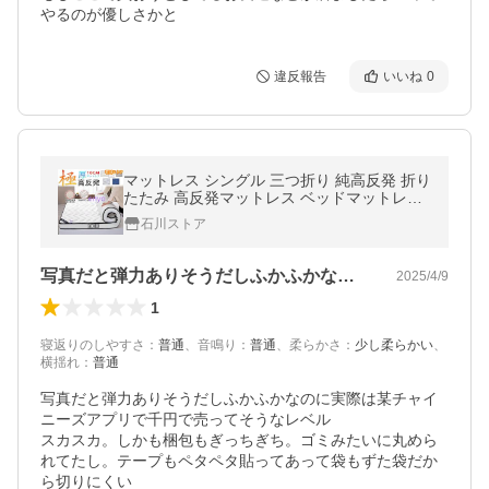
やるのが優しさかと
違反報告
いいね
0
マットレス シングル 三つ折り 純高反発 折り
たたみ 高反発マットレス ベッドマットレス
極厚10cm 高反発 敷布団 シングルマットレ
石川ストア
ス 3つ折り
写真だと弾力ありそうだしふかふかなのに…
2025/4/9
1
寝返りのしやすさ
：
普通
、
音鳴り
：
普通
、
柔らかさ
：
少し柔らかい
、
横揺れ
：
普通
写真だと弾力ありそうだしふかふかなのに実際は某チャイ
ニーズアプリで千円で売ってそうなレベル

スカスカ。しかも梱包もぎっちぎち。ゴミみたいに丸めら
れてたし。テープもペタペタ貼ってあって袋もずた袋だか
ら切りにくい
