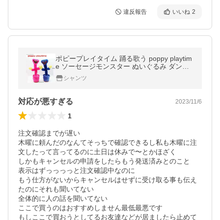
違反報告
いいね
2
ポピープレイタイム 踊る歌う poppy playtim
e ソーセージモンスター ぬいぐるみ ダンス
スイング おもちゃ ダンサーおもちゃ ホーム
シャンツ
デスク 車 装飾 ギフト 子供
対応が悪すぎる
2023/11/6
1
注文確認までが遅い

木曜に頼んだのなんてそっちで確認できるし私も木曜に注
文したって言ってるのに土日は休みで〜とかほざく

しかもキャンセルの申請をしたらもう発送済みとのこと

表示はずっっっっと注文確認中なのに

もう仕方がないからキャンセルはせずに受け取る事も伝え
たのにそれも聞いてない

全体的に人の話を聞いてない

ここで買うのはおすすめしません最低最悪です

もしここで買おうとしてるお友達などが居ましたら止めて