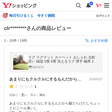
i
毎日引けるくじ 今すぐ挑戦
ログイン
clr********さんの商品レビュー
1
-
10
件 /
19
件
おすすめ順
ラグ ラグマット カーペット おしゃれ 北欧
安い 絨毯 5畳 6畳 洗えるラグ 厚手 極厚 200
×300 センターラグ 部屋 床
WOODS
あまりにもクルクルにするもんだから皺だ…
2026/5/27
1
肌触り
：
悪い
、
厚み
：
薄め
あまりにもクルクルにするもんだから皺だらけだしちょっ
とビニール臭いし
