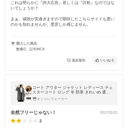
これは明らかに『誇大広告』若しくは『詐欺』なのではな
いでしょうか？

まぁ、値段が安過ぎますので期待したこちらサイドも悪い
のかも知れませんが。悪意しか感じません。
購入した商品
数番/2、記号/NCA
違反報告
いいね
0
コート アウター ジャケット レディース チェ
スターコート ロング 冬 防寒 きれいめ 通勤
体型カバー 大きめ あったか 「メール便不
オシャレウォーカー
可」「40」
全然フリーじゃない！
2017/11/22
2