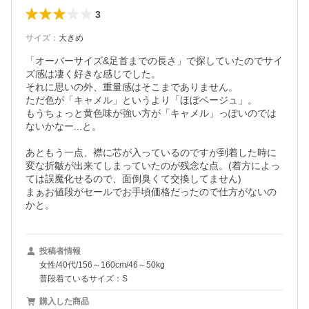
3
サイズ
：
大きめ
「オーバーサイズ&足首までの長さ」で探していたのでサイ
ズ感は凄く好きな感じでした。

それに思いの外、重量感はそこまでありません。

ただ色が「キャメル」というより「ほぼベージュ」。

もうちょっと黄色味が強い方が「キャメル」っぽいのでは
ないかなー...と。

あともう一点、襟に芯が入っているのですが到着した時に
変な折皺が出来てしまっていたのが残念な点。(着方によっ
ては誤魔化せるので、面倒臭くて交換してません)

まぁお値段がセールでお手頃価格だったので仕方がないの
かと。
投稿者情報
女性/40代/156～160cm/46～50kg
普段着ているサイズ：S
購入した商品