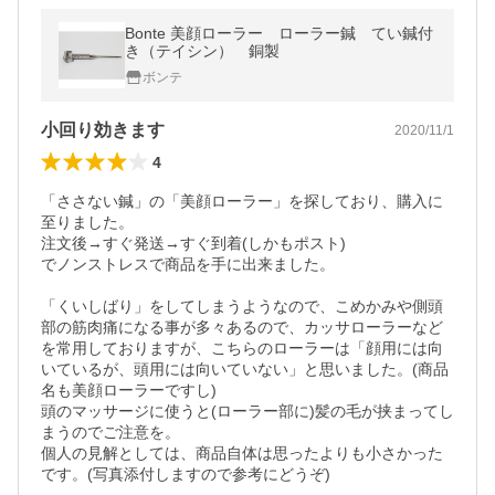
Bonte 美顔ローラー ローラー鍼 てい鍼付
き（テイシン） 銅製
ボンテ
小回り効きます
2020/11/1
4
「ささない鍼」の「美顔ローラー」を探しており、購入に
至りました。

注文後→すぐ発送→すぐ到着(しかもポスト)

でノンストレスで商品を手に出来ました。

「くいしばり」をしてしまうようなので、こめかみや側頭
部の筋肉痛になる事が多々あるので、カッサローラーなど
を常用しておりますが、こちらのローラーは「顔用には向
いているが、頭用には向いていない」と思いました。(商品
名も美顔ローラーですし)

頭のマッサージに使うと(ローラー部に)髪の毛が挟まってし
まうのでご注意を。

個人の見解としては、商品自体は思ったよりも小さかった
です。(写真添付しますので参考にどうぞ)