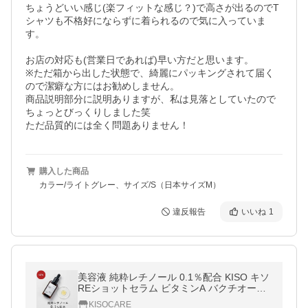
ちょうどいい感じ(楽フィットな感じ？)で高さが出るのでT
シャツも不格好にならずに着られるので気に入っていま
す。

お店の対応も(営業日であれば)早い方だと思います。

※ただ箱から出した状態で、綺麗にパッキングされて届く
ので潔癖な方にはお勧めしません。

商品説明部分に説明ありますが、私は見落としていたので
ちょっとびっくりしました笑

ただ品質的には全く問題ありません！
購入した商品
カラー/ライトグレー、サイズ/S（日本サイズM）
違反報告
いいね
1
美容液 純粋レチノール 0.1％配合 KISO キソ
REショットセラム ビタミンA バクチオール
ナイアシンアミド CICA エイジングケア 弾
KISOCARE