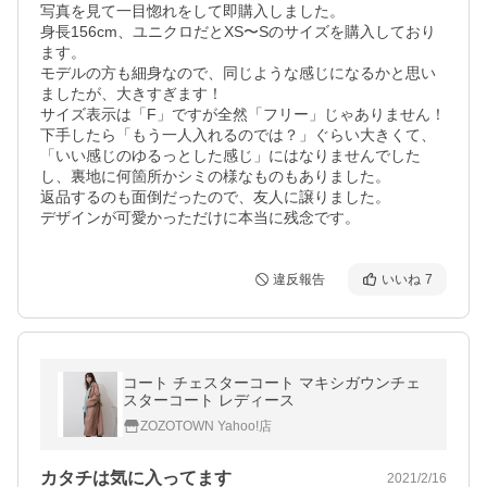
写真を見て一目惚れをして即購入しました。

身長156cm、ユニクロだとXS〜Sのサイズを購入しており
ます。

モデルの方も細身なので、同じような感じになるかと思い
ましたが、大きすぎます！

サイズ表示は「F」ですが全然「フリー」じゃありません！

下手したら「もう一人入れるのでは？」ぐらい大きくて、
「いい感じのゆるっとした感じ」にはなりませんでした
し、裏地に何箇所かシミの様なものもありました。

返品するのも面倒だったので、友人に譲りました。

デザインが可愛かっただけに本当に残念です。
違反報告
いいね
7
コート チェスターコート マキシガウンチェ
スターコート レディース
ZOZOTOWN Yahoo!店
カタチは気に入ってます
2021/2/16