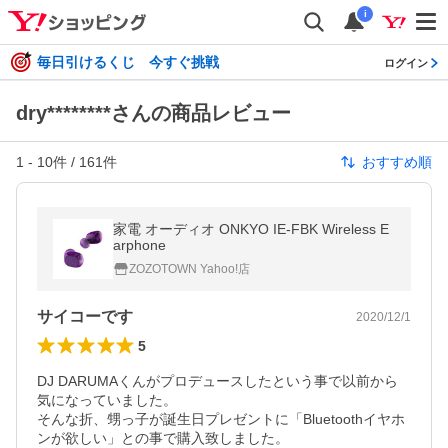
i
毎日引けるくじ 今すぐ挑戦
ログイン
dry********さんの商品レビュー
1
-
10
件 /
161
件
おすすめ順
家電 オーディオ ONKYO IE-FBK Wireless E
arphone
ZOZOTOWN Yahoo!店
サイコーです
2020/12/1
5
DJ DARUMAくんがプロデュースしたという事で以前から
気になっていました。

そんな折、甥っ子が誕生日プレゼントに「Bluetoothイヤホ
ンが欲しい」との事で購入致しました。
