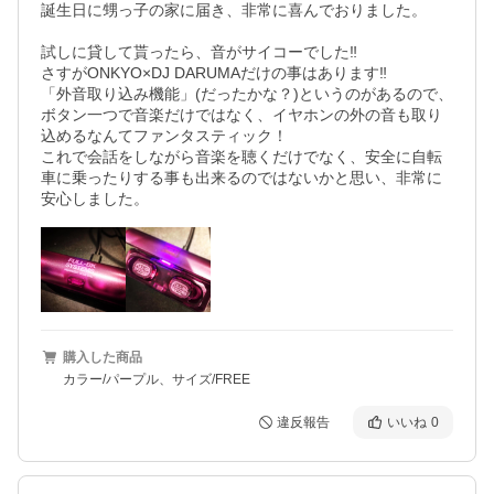
誕生日に甥っ子の家に届き、非常に喜んでおりました。

試しに貸して貰ったら、音がサイコーでした‼︎

さすがONKYO×DJ DARUMAだけの事はあります‼︎

「外音取り込み機能」(だったかな？)というのがあるので、
ボタン一つで音楽だけではなく、イヤホンの外の音も取り
込めるなんてファンタスティック！

これで会話をしながら音楽を聴くだけでなく、安全に自転
車に乗ったりする事も出来るのではないかと思い、非常に
安心しました。
購入した商品
カラー/パープル、サイズ/FREE
違反報告
いいね
0