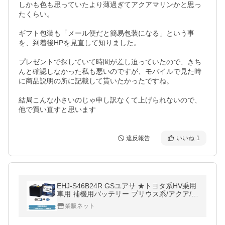
しかも色も思っていたより薄過ぎてアクアマリンかと思っ
たくらい。

ギフト包装も「メール便だと簡易包装になる」という事
を、到着後HPを見直して知りました。

プレゼントで探していて時間が差し迫っていたので、きち
んと確認しなかった私も悪いのですが、モバイルで見た時
に商品説明の所に記載して貰いたかったですね。

結局こんな小さいのじゃ申し訳なくて上げられないので、
他で買い直すと思います
違反報告
いいね
1
EHJ-S46B24R GSユアサ ★トヨタ系HV乗用
車用 補機用バッテリー プリウス系/アクア/レ
クサスCT EHJS46B24R★
業販ネット