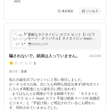
40代
違反報告
いいね
0
素敵なネクタイピン カフス セット【ハビラ
モード・オリジナル】ネクタイピン tiepin
カフス 手提げ紙袋 ケース付 結婚式
MODELISTA
騙されないで。紙袋は入っていません。
2021/3/8
1
耐久性
：
普通
知人の誕生日プレゼントにと思い発注しました。

が！ネコポスの為、日にちも時間も指定出来ず(挙句ポスト
に入らず再配達になり誕生日に間に合わず)

...まではなんとか我慢ができる範疇ですが、「ネクタイピ
ン カフス セット tiepin カフス 手提げ紙袋 ケース付 結婚式 
ビジネス」と『手提げ袋』と明記されているにも関わら
ず、同封されていませんでした。
