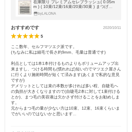
在庫限り プレミアムセレブラッシュ( 0.05m
m ) ( 10束/12束/16束/20束/30束 ) まつげエ
クステ
byLALONA
おすすめです
2020/10/11
5
ここ数年、セルフマツエク派です。

(ちなみに私は細毛で長さ約9mm、毛量は普通です)

利点としては1本1本付けるものよりもボリュームアップ出
来ますし、つける時間も(慣れれば)短いのでマツエク屋さん
に行くより施術時間が短くて済みます(あくまで私的な意見
ですが)

デメリットとしては束の本数が多ければ多い程、自睫毛へ
の負担が大きくなりますので(自睫毛2本に対して1束付ける
とか)、まつ毛の美容液は欠かさず付けることをお勧めしま
す。

元からまつ毛の量が少ない方は10束、12束、16束くらいま
でがいいのではないかと思います...