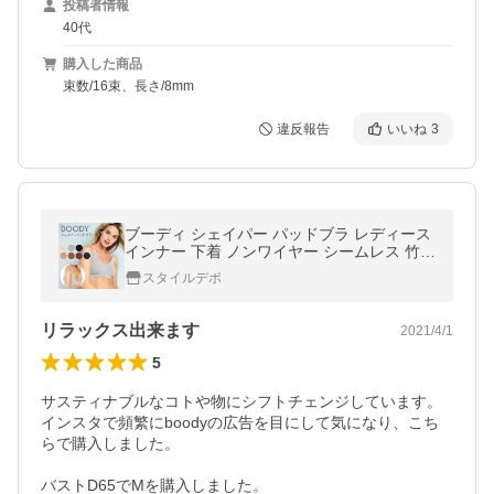
投稿者情報
40代
購入した商品
束数/16束、長さ/8mm
違反報告
いいね
3
ブーディ シェイパー パッドブラ レディース
インナー 下着 ノンワイヤー シームレス 竹繊
維 通気性 吸湿性 抗菌 サスティナブル 送料
スタイルデポ
別
リラックス出来ます
2021/4/1
5
サスティナブルなコトや物にシフトチェンジしています。

インスタで頻繁にboodyの広告を目にして気になり、こち
らで購入しました。

バストD65でMを購入しました。
