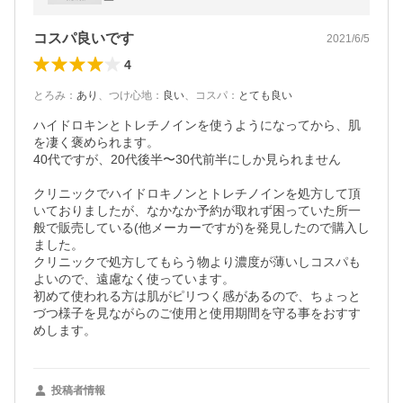
力ケア 日本製 ギフト No.035
コスパ良いです
2021/6/5
4
とろみ
：
あり
、
つけ心地
：
良い
、
コスパ
：
とても良い
ハイドロキンとトレチノインを使うようになってから、肌
を凄く褒められます。

40代ですが、20代後半〜30代前半にしか見られません

クリニックでハイドロキノンとトレチノインを処方して頂
いておりましたが、なかなか予約が取れず困っていた所一
般で販売している(他メーカーですが)を発見したので購入し
ました。

クリニックで処方してもらう物より濃度が薄いしコスパも
よいので、遠慮なく使っています。

初めて使われる方は肌がピリつく感があるので、ちょっと
づつ様子を見ながらのご使用と使用期間を守る事をおすす
めします。
投稿者情報