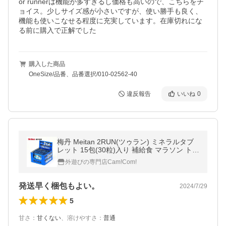
or runnerは機能が多すぎるし価格も高いので、こちらをチ
ョイス。少しサイズ感が小さいですが、使い勝手も良く、
機能も使いこなせる程度に充実しています。在庫切れにな
る前に購入で正解でした
購入した商品
OneSize/品番、品番選択/010-02562-40
違反報告
いいね
0
梅丹 Meitan 2RUN(ツゥラン) ミネラルタブ
レット 15包(30粒)入り 補給食 マラソン トレ
ラン ランニング トレイルランニング エネル
外遊びの専門店Cam!Com!
ギー ロードバイク
発送早く梱包もよい。
2024/7/29
5
甘さ
：
甘くない
、
溶けやすさ
：
普通