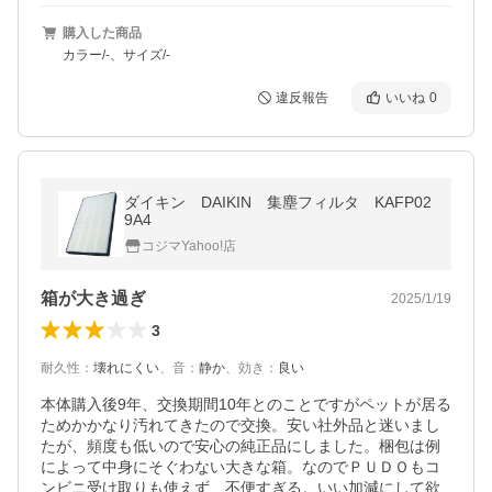
購入した商品
カラー/-、サイズ/-
違反報告
いいね
0
ダイキン DAIKIN 集塵フィルタ KAFP02
9A4
コジマYahoo!店
箱が大き過ぎ
2025/1/19
3
耐久性
：
壊れにくい
、
音
：
静か
、
効き
：
良い
本体購入後9年、交換期間10年とのことですがペットが居る
ためかかなり汚れてきたので交換。安い社外品と迷いまし
たが、頻度も低いので安心の純正品にしました。梱包は例
によって中身にそぐわない大きな箱。なのでＰＵＤＯもコ
ンビニ受け取りも使えず、不便すぎる。いい加減にして欲