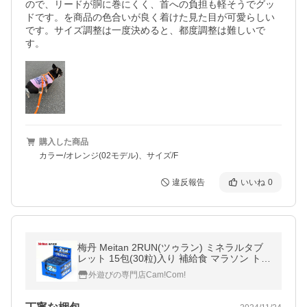
ので、リードが胴に巻にくく、首への負担も軽そうでグッ
ドです。を商品の色合いが良く着けた見た目が可愛らしい
です。サイズ調整は一度決めると、都度調整は難しいで
す。
購入した商品
カラー/オレンジ(02モデル)、サイズ/F
違反報告
いいね
0
梅丹 Meitan 2RUN(ツゥラン) ミネラルタブ
レット 15包(30粒)入り 補給食 マラソン トレ
ラン ランニング トレイルランニング エネル
外遊びの専門店Cam!Com!
ギー ロードバイク