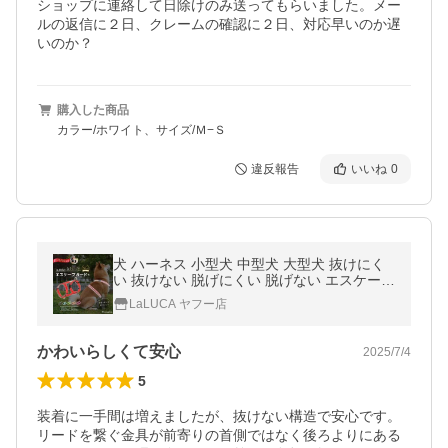
ショップに連絡して日除けのみ送ってもらいました。メー
ルの返信に２日、クレームの確認に２日、対応早いのか遅
いのか？
購入した商品
カラー/ホワイト、サイズ/Ｍ−Ｓ
違反報告
いいね
0
犬 ハーネス 小型犬 中型犬 大型犬 抜けにく
い 抜けない 脱げにくい 脱げない エスケープ
ガード 柴犬 おしゃれ かわいい 速乾 雨の日
LaLUCA ヤフー店
安心 LaLUCA ポイント利用
かわいらしくて安心
2025/7/4
5
装着に一手間は増えましたが、抜けない構造で安心です。
リードを繋ぐ金具が前寄りの首側ではなく後ろよりにある