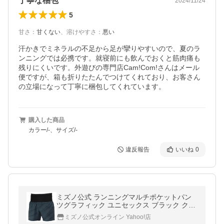
丁寧な梱包
2024/11/24
5
甘さ
：
甘くない
、
溶けやすさ
：
悪い
汗かきでミネラルの不足から足が攣りやすいので、夏のラ
ンニングでは必携です。就寝前にも飲んでおくと筋肉痛も
残りにくいです。外遊びの専門店Cam!Com!さんはメール
便ですが、箱も折りたたんでつけてくれており、お客さん
の立場になって丁寧に梱包してくれています。
購入した商品
カラー/-、サイズ/-
違反報告
いいね
0
ミズノ公式 ランニングマルチポケットパン
ツグラフィック ユニセックス ブラック クリ
アランス
ミズノ公式オンライン Yahoo!店