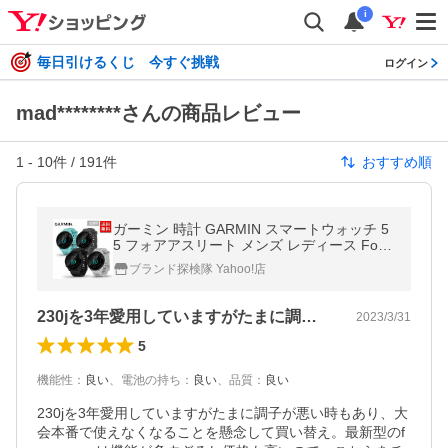
i
毎日引けるくじ 今すぐ挑戦
ログイン
mad********さんの商品レビュー
1
-
10
件 /
191
件
おすすめ順
ガーミン 時計 GARMIN スマートウォッチ 5
5 フォアアスリート メンズ レディース Fore
Athlete 55 GPS ランニングウォッチ iPhone
ブランド探検隊 Yahoo!店
アプリ スイム スポーツ
230jを3年愛用していますがたまに調…
2023/3/31
5
機能性
：
良い
、
電池の持ち
：
良い
、
品質
：
良い
230jを3年愛用していますがたまに調子が悪い時もあり、大
会本番で使えなくなることを懸念して買い替え。最新型のf