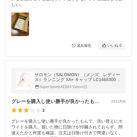
しい。
違反報告
いいね
0
サロモン（SALOMON）（メンズ、レディー
ス）ランニング XA+ キャップ LC1468300
帽子
SuperSportsXEBIO Yahoo!店
グレーを購入し使い勝手が良かったもんで…
2022/8/6
3
グレーを購入し使い勝手が良かったもんで、洗い替えにホ
ワイトを購入。届いた物に日除けが付嘱されておらず、間
違えたかと何度も確認。注文は日除け付きで間違いなく、