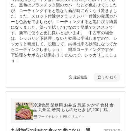
た。黒色のプラスチック製のカバーなどが色あせてました
が、コーティングすると黒なり新品時に近くなり驚きまし
た。また、スロット付近やクラッチレバー付近の金属カバ
ーも色あせてましたが、コーティングすると黒に戻り綺麗
になりました。塗って拭くだけなので簡単でオススメで
す。新車に使うと更に良いと思います。　中古車の場合
は、シッカリと下処理しないと効果は半減しますので、シ
ッカリと研磨して、脱脂して、納得出来る状態になってか
らコーティングしましょう！　簡単コーティングですが、
下処理をサボると効果ありませんので、シッカリしましょ
う！
違反報告
いいね
0
冷凍食品 業務用 お弁当 惣菜 おかず 食材 食
品 九州産 若鶏 もものたたき (約200）鶏も
もタタキ つまみ
フードセレクト FBクリエイト
九州旅行で初めて食べて虜になり、通販で…
2023/2/15