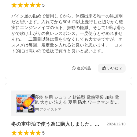
5
バイク屋の勧めで使用してから、体感出来る唯一の添加剤
だと思います。入れてから50キロ以上走行した辺りから確
実にエンジンノイズの低下、振動の軽減、そして1番は滑ら
かで吹け上がりの良いレスポンス。一度使うとやめれませ
んね。　二回目以降は量を少なくしても大丈夫ですが、オ
ススメは毎回、規定量を入れると良いと思います。　コス
ト的には高いので通販で買うと良いと思います。
違反報告
いいね
2
寝袋 冬用 シュラフ 封筒型 電熱寝袋 加熱 電
気 大きい 洗える 夏用 防水 ワークマン 防寒
アウトドア寝具 スリーピングマット 来客用
アクイストア
車中泊 旅行 敬老の日
冬の車中泊で使う為に購入しました。かけ…
2024/12/10
5