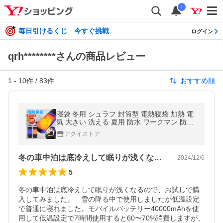
i
毎日引けるくじ 今すぐ挑戦
ログイン
qrh********さんの商品レビュー
1
-
10
件 /
83
件
おすすめ順
寝袋 冬用 シュラフ 封筒型 電熱寝袋 加熱 電
気 大きい 洗える 夏用 防水 ワークマン 防寒
アウトドア寝具 スリーピングマット 来客用
アクイストア
車中泊 旅行 敬老の日
冬の車中泊は底冷えして眠りが浅くなるの…
2024/12/6
5
冬の車中泊は底冷えして眠りが浅くなるので、お試しで購
入してみました。　雪の降る中で使用しましたが低温設定
で普通に寝れました。モバイルバッテリー40000mAhを使
用して低温設定で7時間使用すると60〜70%消費しますが、