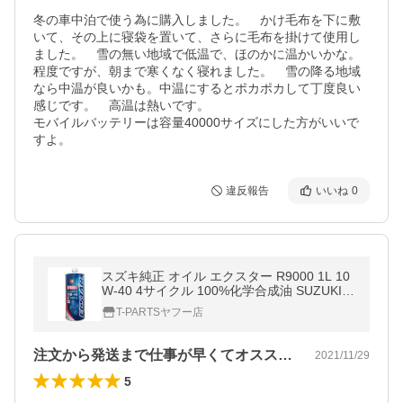
冬の車中泊で使う為に購入しました。　かけ毛布を下に敷
いて、その上に寝袋を置いて、さらに毛布を掛けて使用し
ました。　雪の無い地域で低温で、ほのかに温かいかな。
程度ですが、朝まで寒くなく寝れました。　雪の降る地域
なら中温が良いかも。中温にするとポカポカして丁度良い
感じです。　高温は熱いです。

モバイルバッテリーは容量40000サイズにした方がいいで
すよ。
違反報告
いいね
0
スズキ純正 オイル エクスター R9000 1L 10
W-40 4サイクル 100%化学合成油 SUZUKI E
CSTAR 99000-21E80-017
T-PARTSヤフー店
注文から発送まで仕事が早くてオススメの…
2021/11/29
5