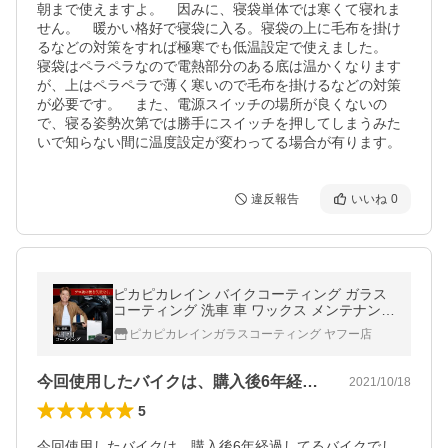
朝まで使えますよ。　因みに、寝袋単体では寒くて寝れま
せん。　暖かい格好で寝袋に入る。寝袋の上に毛布を掛け
るなどの対策をすれば極寒でも低温設定で使えました。　
寝袋はペラペラなので電熱部分のある底は温かくなります
が、上はペラペラで薄く寒いので毛布を掛けるなどの対策
が必要です。　また、電源スイッチの場所が良くないの
で、寝る姿勢次第では勝手にスイッチを押してしまうみた
いで知らない間に温度設定が変わってる場合が有ります。
違反報告
いいね
0
ピカピカレイン バイクコーティング ガラス
コーティング 洗車 車 ワックス メンテナンス
光沢 超撥水 艶 保護 簡単 ガラスコート 【メ
ピカピカレインガラスコーティング ヤフー店
ール便可】 [TOP-BIKE]
今回使用したバイクは、購入後6年経過し…
2021/10/18
5
今回使用したバイクは、購入後6年経過してるバイクでし