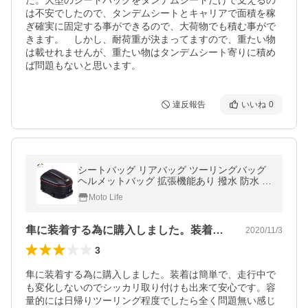
た。大型のシートバックをタンデムシートだけで支えるの
は不安でしたので、タンデムシートとキャリアで面積を稼
ぎ確実に固定する事ができるので、大荷物でも積む事がで
きます。　しかし、耐荷重が決まってますので、重たい物
は載せれませんが、重たい物はタンデムシート寄りに積め
ば問題もないと思います。
違反報告
いいね
0
シートバッグ リアバッグ ツーリングバッグ
ヘルメットバッグ 拡張機能あり 撥水 防水 耐
久性 ツーリング バイク用 送料無料 200038
Moto Life
隼に装着する為に購入しました。装着は簡…
2020/11/3
3
隼に装着する為に購入しました。装着は簡単で、走行中で
も変化しないのでシッカリ取り付けも出来て安心です。容
量的には日帰りツーリング程度でしたら全く問題無い感じ