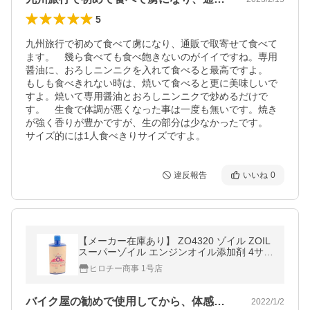
5
九州旅行で初めて食べて虜になり、通販で取寄せて食べて
ます。　幾ら食べても食べ飽きないのがイイですね。専用
醤油に、おろしニンニクを入れて食べると最高ですよ。　
もしも食べきれない時は、焼いて食べると更に美味しいで
すよ。焼いて専用醤油とおろしニンニクで炒めるだけで
す。　生食で体調が悪くなった事は一度も無いです。焼き
が強く香りが豊かですが、生の部分は少なかったです。　
サイズ的には1人食べきりサイズですよ。
違反報告
いいね
0
【メーカー在庫あり】 ZO4320 ゾイル ZOIL
スーパーゾイル エンジンオイル添加剤 4サイ
クルエンジン用 320ml JP店
ヒロチー商事 1号店
バイク屋の勧めで使用してから、体感出来…
2022/1/2