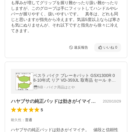
も厚みが増してグリップを握り難かったり扱い難かったり
しますが、このグローブは手にフィットしてハンドルやレ
バーが握りやすく、扱いやすいです。　真冬は、どれも同
じと思いますが指先から冷えます。気温5度以上ならば寒さ
も気にぬりませんが、それ以下ですと指先から徐々に冷え
てきます。
違反報告
いいね
0
ベスラ バイク ブレーキパット GSX1300R 0
8-10年式 リア VD-359JL 取寄品 セール ネッ
ト通販限定価格
NB・バイク用品はとや
ハヤブサの純正パッドは効きがイマイチ。…
2020/10/29
5
耐久性
：
普通
ハヤブサの純正パッドは効きがイマイチ。　値段と信頼性