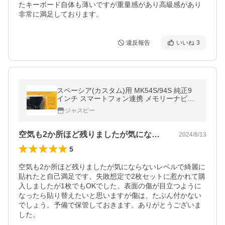
たキーボード自体も薄いですが重量感があり高級感があり
非常に満足しております。
違反報告
いいね
3
スペーシア(カスタム)用 MK54S/94S 純正9
インチ スマートフォン連携 メモリーナビゲ
ーション保護フィルム (2枚) 液晶保護 パーツ
ジャスビー
アクセサリー
空気も2か所ほど残りましたが気にならな…
2024/8/13
5
空気も2か所ほど残りましたが気にならないレベルで綺麗に
貼れたと自己満足です。失敗想定で2枚セットに惹かれて購
入しましたが1枚でもOKでした。表面の傷が目立つように
なったら貼り替えたいと思いますが傷は、たぶん付かない
でしょう。予備で保管しておきます。ありがとうございま
した。