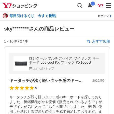
i
毎日引けるくじ 今すぐ挑戦
ログイン
sky********さんの商品レビュー
1
-
10
件 /
27
件
おすすめ順
ロジクール マルチデバイス ワイヤレス キー
ボード Logicool KX ブラック KX1000S
エクセレトップ
キータッチが浅く軽いタッチ感のキーボー…
2022/5/6
5
キータッチが浅く軽いタッチ感のキーボードを探しており
ました。後継機種がやや安価で販売されているようですが
デザインが気に入ってこちらの商品にしました。実際に使
用した感じも希望通りのタッチ感で満足しております。ま