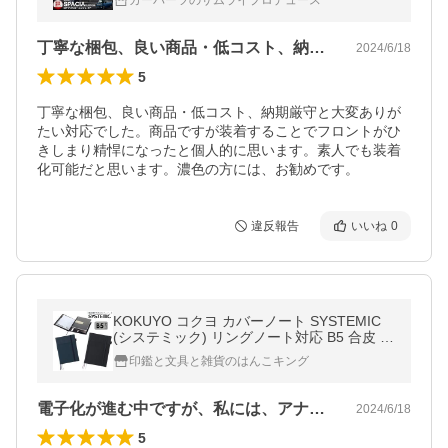
カーパーツのサムライプロデュース
丁寧な梱包、良い商品・低コスト、納期厳…
2024/6/18
5
丁寧な梱包、良い商品・低コスト、納期厳守と大変ありが
たい対応でした。商品ですが装着することでフロントがひ
きしまり精悍になったと個人的に思います。素人でも装着
化可能だと思います。濃色の方には、お勧めです。
違反報告
いいね
0
KOKUYO コクヨ カバーノート SYSTEMIC
(システミック) リングノート対応 B5 合皮 4
0枚 ノートカバー ノ-V683B ※1冊までメ
印鑑と文具と雑貨のはんこキング
ール便可
電子化が進む中ですが、私には、アナログ…
2024/6/18
5