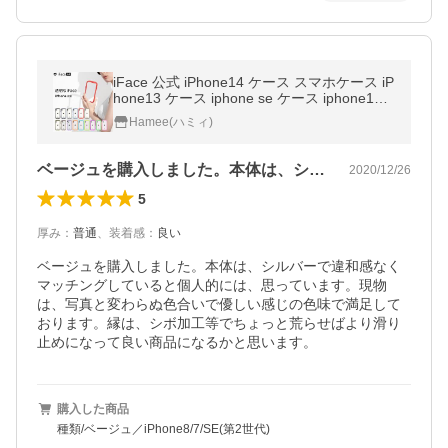
iFace 公式 iPhone14 ケース スマホケース iP
hone13 ケース iphone se ケース iphone12
ケース iphone15pro max ケース 透明 クリア
Hamee(ハミィ)
耐衝撃 おしゃれ
ベージュを購入しました。本体は、シルバ…
2020/12/26
5
厚み
：
普通
、
装着感
：
良い
ベージュを購入しました。本体は、シルバーで違和感なく
マッチングしていると個人的には、思っています。現物
は、写真と変わらぬ色合いで優しい感じの色味で満足して
おります。縁は、シボ加工等でちょっと荒らせばより滑り
止めになって良い商品になるかと思います。
購入した商品
種類/ベージュ／iPhone8/7/SE(第2世代)