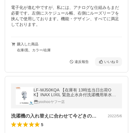
電子化が進む中ですが、私には、アナログな仕組みもまだ
必要です。左側にスケジュール帳、右側にルーズリーフを
挟んで使用しております。機能・デザイン、すべてに満足
しております。
購入した商品
在庫/黒、カラー/在庫
違反報告
いいね
0
LF-WJ50KQA 【在庫有 13時迄当日出荷O
K】INAX LIXIL 緊急止水弁付洗濯機用単水栓
立水栓 室内専用露出タイプ吐水口は固定式
yoohooヤフー店
呼び径13mm(/LF-WJ50KQA/)
洗濯機の入れ替えに合わせて今どきの蛇口…
2022/5/6
5