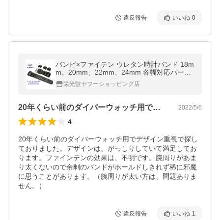
違反報告
いいね
0
バンビ×ファイテン ウレタン時計バンド 18m
m、20mm、22mm、24mm 各幅対応パーツ
付（黒色） BGB800AS
栄光堂ヤフーショッピング店
20年くらい前のダイバーウォッチ用でデ…
2022/5/6
4
20年くらい前のダイバーウォッチ用でデザイン重視で探し
ておりました。デザインは、がっしりしていて満足してお
ります。ファインテンの効果は、不明です。腕周りがあま
り太くないので余剰のバンドがホールドしきれず稀に邪魔
に思うことがあります。（腕周りが太い方は、問題ありま
せん。）
違反報告
いいね
1