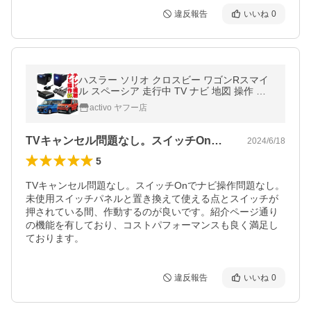
違反報告
いいね
0
ハスラー ソリオ クロスビー ワゴンRスマイ
ル スペーシア 走行中 TV ナビ 地図 操作 解
除 テレビキャンセラー キット メクラスイッ
activo ヤフー店
チ 全方位モニター KXS-001
TVキャンセル問題なし。スイッチOnで…
2024/6/18
5
TVキャンセル問題なし。スイッチOnでナビ操作問題なし。
未使用スイッチパネルと置き換えて使える点とスイッチが
押されている間、作動するのが良いです。紹介ページ通り
の機能を有しており、コストパフォーマンスも良く満足し
ております。
違反報告
いいね
0