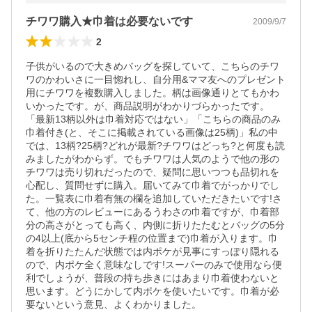
チワワ購入★巾着は必要ないです
2009/9/7
2
子供がいるので大きめバッグを探していて、こちらのチワ
ワのかわいさに一目惚れし、自分用&ママ友へのプレゼント
用にチワワを複数購入しました。柄は画像通りとてもかわ
いかったです。が、商品説明がわかりづらかったです。
「最新13柄以外は巾着対応ではない」「こちらの商品のみ
巾着付き(と、そこに掲載されている画像は25柄)」私の中
では、13柄?25柄?どれが最新?チワワはどっち?と何度も読
みましたがわからず。でもチワワは人気のようで他の形の
チワワは売り切れだったので、疑問に思いつつも品切れを
心配し、質問せずに購入。届いてみて巾着でがっかりでし
た。一覧表に巾着有無の欄を追加していただきたいです!さ
て、他の方のレビューにあるうわさの巾着ですが、巾着部
分の高さがとっても高く、内側に折りたたむとバッグの5分
の4以上(底から5センチ程の位置まで)巾着が入ります。巾
着を折りたたんだ状態では内ポケが見事にすっぽり隠れる
ので、内ポケ全く意味なしです!スーパーのみで使用なら便
利でしょうが、普段の持ち歩きにはあまり巾着使わないと
思います。どうにかして内ポケを使いたいです。巾着が必
要ないという意見、よくわかりました。