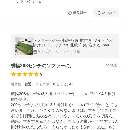
カラー/クリーム
違反報告
いいね
4
ソファーカバー 特許取得 肘付き ワイド 4人
掛け ストレッチ fits 北欧 伸縮 洗える 2way
4人 4人掛 大きいサイズ フィット カバー
ライフタイム インテリア館
横幅203センチのソファーに。
2025/5/1
5
耐久性
：
普通
、
サイズ感
：
ちょうどいい
横幅203センチの3人掛けソファーに、このワイド4人掛け
用を購入。

200センチまで対応の3人掛け用か、このワイドか、とても
迷いましたが、小さくて入らないよりは、大きくてダボダ
ボでも隙間に挟み込めばいいや、くらいの気持ちで購入。
結果、大きすぎることはなく、ちょうど良かったです。3人
掛け用の方だったら、入らなかったかも知れません。もし