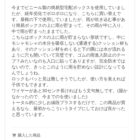
今までビニール製の簡易型宅配ボックスを使用していまし
たが、経年劣化でボロボロになり、こちらに買い替えで
す。屋根の下で使用していましたが、雨が吹き込む事があ
り簡易ボックスの上に雨が貯まって、その雨が中に入り、
中で雨が貯まったままでした。

こちらはボックスの上に雨が貯まらない形状ですし、中に
モシャモシャの水分を吸収しない(通過する)クッション材も
あり、そのクッション材をめくると下の隅には水が流れる
ように穴も開いていて完璧です。ゴムの雨進入防止のテー
プ？みたいなのも入口に貼ってありますが、完全防水では
ないので、きっとこのように雨を貯めない設計になってる
んでしょうね。

ロックもパッと見は難しそうでしたが、使い方を覚えれば
子供でもできます。

ワイヤーがあと30センチ長ければもう文句無しです。(届か
なかったので、今までのを使いました)

トータル的に少しお値段プラスするだけで、この商品が買
えるなら、最初からこういうタイプにしておけば良かった
と思っています。
購入した商品