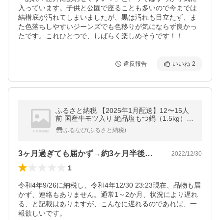
入っています。子供と公園で座ることも多いので今までは
結構底が汚れてしまいましたが、黒は汚れも目立たず、ま
た色落ちしやすいジーンズでも色移りが気にならず良かっ
たです。これひとつで、しばらく楽しめそうです！！
違反報告
いいね
2
ふるさと納税 【2025年1月配送】12〜15人
前 国産牛モツ入り 絶品塩もつ鍋（1.5kg）
佐賀県上峰町
ふるなび(ふるさと納税)
3ヶ月過ぎても届かず→約3ヶ月半後に到着
2022/12/30
1
令和4年9/26に納税し、令和4年12/30 23:23現在、品物も届
かず、連絡もありません。通常1～2か月、状況により遅れ
る、と記載はありますが、こんなに遅れるのであれば、一
報欲しいです。
