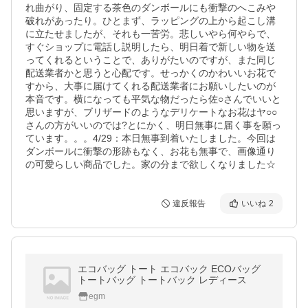
れ曲がり、固定する茶色のダンボールにも衝撃のへこみや
破れがあったり。ひとまず、ラッピングの上から起こし溝
に立たせましたが、それも一苦労。悲しいやら何やらで、
すぐショップに電話し説明したら、明日着で新しい物を送
ってくれるということで、ありがたいのですが、また同じ
配送業者かと思うと心配です。せっかくのかわいいお花で
すから、大事に届けてくれる配送業者にお願いしたいのが
本音です。横になっても平気な物だったら佐○さんでいいと
思いますが、ブリザードのようなデリケートなお花はヤ○○
さんの方がいいのでは?とにかく、明日無事に届く事を願っ
ています。。。4/29：本日無事到着いたしました。今回は
ダンボールに衝撃の形跡もなく、お花も無事で、画像通り
の可愛らしい商品でした。家の分まで欲しくなりました☆
違反報告
いいね
2
エコバッグ トート エコバック ECOバッグ
トートバッグ トートバック レディース
egm