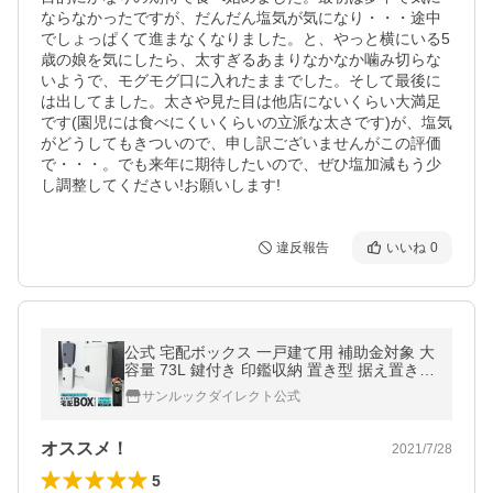
ならなかったですが、だんだん塩気が気になり・・・途中
でしょっぱくて進まなくなりました。と、やっと横にいる5
歳の娘を気にしたら、太すぎるあまりなかなか噛み切らな
いようで、モグモグ口に入れたままでした。そして最後に
は出してました。太さや見た目は他店にないくらい大満足
です(園児には食べにくいくらいの立派な太さです)が、塩気
がどうしてもきついので、申し訳ございませんがこの評価
で・・・。でも来年に期待したいので、ぜひ塩加減もう少
し調整してください!お願いします!
違反報告
いいね
0
公式 宅配ボックス 一戸建て用 補助金対象 大
容量 73L 鍵付き 印鑑収納 置き型 据え置き
工事不要 非対面 家庭用 戸建 Sunruck SR-DL
サンルックダイレクト公式
3010 爆買
オススメ！
2021/7/28
5