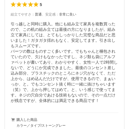
5
組立てやすさ
：
普通
、
安定感
：
非常に良い
引っ越しと同時に購入。他にも組み立て家具を複数買った
ので、この机の組み立ては最後の方になりましたが。組み
立て家具にしては、とてもしっかりした完璧な商品だと思
いました！ガタガタ揺れもなく、安定してます。引き出し
もスムーズです。

パーツの数はものすごく多いです。でもちゃんと梱包され
ていたので、欠けもなかったですし、ネジ類も袋にアルフ
ァベットが書いてあり、わかりやすく、女性一人で2時間し
ないで、どうにか完成できました。最後のコンセント差し
込み部分、プラスチックのところにネジ穴がなくて、ただ
上から、はめ込んだだけですが、使用できるので、まぁい
っか、と。でもコンセント抜く時に一緒に抜けちゃいます
（笑）で、上から押してはめて。と、いう感じで使ってま
す。ネジの穴自分であける技術もないので、その一点だけ
が残念ですが、全体的には満足できる商品です！
購入した商品
カラー／タイプ/ストーングレー