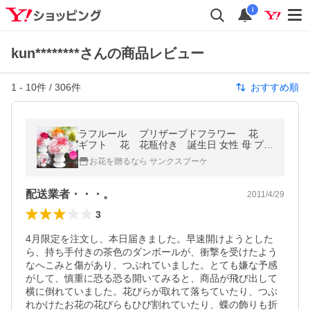
i
kun********さんの商品レビュー
1
-
10
件 /
306
件
おすすめ順
ラフルール プリザーブドフラワー 花
ギフト 花 花瓶付き 誕生日 女性 母 プレ
ゼント お返し ミニアレンジ 退職祝い ラフル
お花を贈るなら サンクスブーケ
ール 祝い 結婚祝い
配送業者・・・。
2011/4/29
3
4月限定を注文し、本日届きました。早速開けようとした
ら、持ち手付きの茶色のダンボールが、衝撃を受けたよう
なへこみと傷があり、つぶれていました。とても嫌な予感
がして、慎重に恐る恐る開いてみると、商品が飛び出して
横に倒れていました。花びらが取れて落ちていたり、つぶ
れかけたお花の花びらもひび割れていたり、蝶の飾りも折