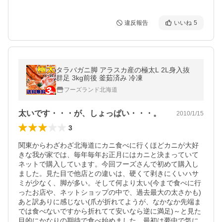
違反報告
いいね
5
タラバガニ脚 アラスカ産の極太L 2L身入抜
群足 3kg前後 釜茹済み 冷凍
フーズランド北海道
太いです・・・が、しょっぱい・・・。
2010/1/15
3
関東からわざわざ北海道にカニ食べに行くほどカニが大好
きな我が家では、毎年毎年お正月にはカニと決まっていて
ネットで購入しています。今回フーズさんで初めて購入し
ました。見た目で他店との違いは、硬くて剥きにくいハサ
ミが少なく、脚が多い。そして何より太い(今まで食べに行
ったお店や、ネットショップの中で、過去最大の太さかも)
あと訳ありに感じない(爪が折れてようが、なかなか先端ま
では食べないですから折れてて安いなら逆に満足)～と見た
目的にかなりの期待で食べ始めました。最初は夢中で気に