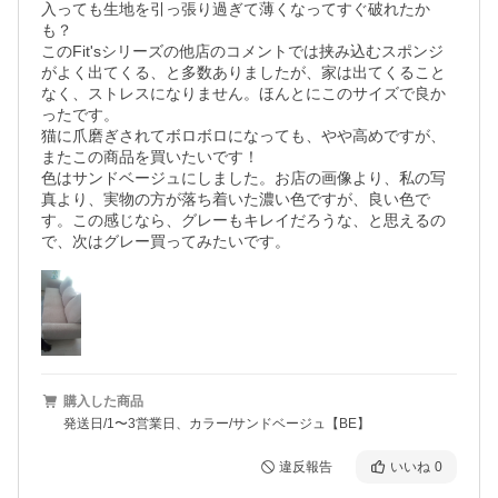
入っても生地を引っ張り過ぎて薄くなってすぐ破れたか
も？

このFit'sシリーズの他店のコメントでは挟み込むスポンジ
がよく出てくる、と多数ありましたが、家は出てくること
なく、ストレスになりません。ほんとにこのサイズで良か
ったです。

猫に爪磨ぎされてボロボロになっても、やや高めですが、
またこの商品を買いたいです！

色はサンドベージュにしました。お店の画像より、私の写
真より、実物の方が落ち着いた濃い色ですが、良い色で
す。この感じなら、グレーもキレイだろうな、と思えるの
で、次はグレー買ってみたいです。
購入した商品
発送日/1〜3営業日、カラー/サンドベージュ【BE】
違反報告
いいね
0