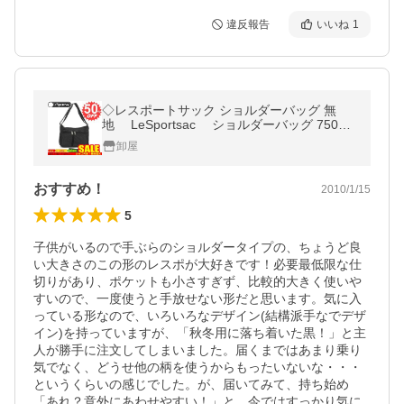
違反報告
いいね
1
◇レスポートサック ショルダーバッグ 無
地 LeSportsac ショルダーバッグ 7507
5982/5922 ブラック black DELUXE EVE
卸屋
RYDAY BAG 新作満載
おすすめ！
2010/1/15
5
子供がいるので手ぶらのショルダータイプの、ちょうど良
い大きさのこの形のレスポが大好きです！必要最低限な仕
切りがあり、ポケットも小さすぎず、比較的大きく使いや
すいので、一度使うと手放せない形だと思います。気に入
っている形なので、いろいろなデザイン(結構派手なでデザ
イン)を持っていますが、「秋冬用に落ち着いた黒！」と主
人が勝手に注文してしまいました。届くまではあまり乗り
気でなく、どうせ他の柄を使うからもったいないな・・・
というくらいの感じでした。が、届いてみて、持ち始め
「あれ？意外にあわせやすい！」と、今ではすっかり気に