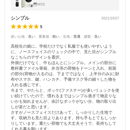
レディース 27L 大容量 通勤 通学 ブランド
MSS
プレゼント 黒色 ブラック
シンプル
2021/10/27
5
使い心地
：
良い
、
重量感
：
軽い
、
生地
：
普通
、
縫製
：
良い
高校生の娘に。学校だけでなく私服でも使いやすいよう
に、ノースフェイスのリュックの中で、見た目がシンプル
なこちらのデザインを選択。

外側だけでなく、中もほんとにシンプル。メインの部分に
教科書ファイル筆箱、弁当等の荷物をドーンと入れ、前面
の部分(荷物が入るのは、下までではなく、上半分のみ)に財
布やスマホ、鍵、ハンカチ、予備マスク等の細々した物を
入れる感じです。

今まで、やたらと、ポッケ(ファスナー)が多いリュックを使
い続けていたので、慣れるまではシンプル過ぎて物足りな
いかも知れませんが、余計なポッケがない分、物の取り出
しが楽だと思います。

さすがノースフェイスだけあって、しっかりした生地で
す。収納力も見た目よりあります。持ち手もとてもしっか
りしています。重たい荷物でも大丈夫そうで、長持ちして
くれる事を願います。