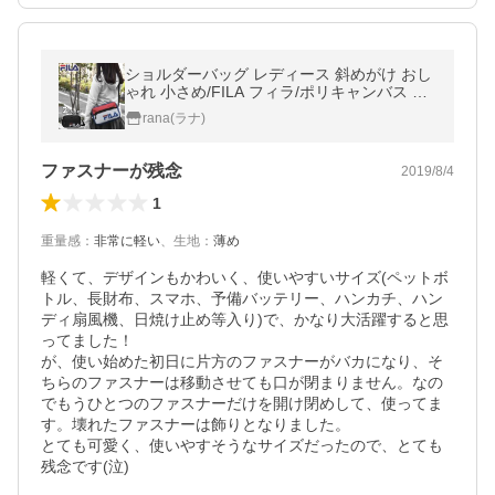
ショルダーバッグ レディース 斜めがけ おし
ゃれ 小さめ/FILA フィラ/ポリキャンバス メ
ッシュポケット ミニショルダーバッグ
rana(ラナ)
ファスナーが残念
2019/8/4
1
重量感
：
非常に軽い
、
生地
：
薄め
軽くて、デザインもかわいく、使いやすいサイズ(ペットボ
トル、長財布、スマホ、予備バッテリー、ハンカチ、ハン
ディ扇風機、日焼け止め等入り)で、かなり大活躍すると思
ってました！

が、使い始めた初日に片方のファスナーがバカになり、そ
ちらのファスナーは移動させても口が閉まりません。なの
でもうひとつのファスナーだけを開け閉めして、使ってま
す。壊れたファスナーは飾りとなりました。

とても可愛く、使いやすそうなサイズだったので、とても
残念です(泣)
