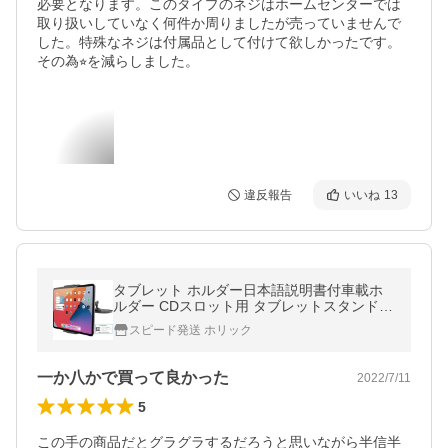
必要となります。このタイプのネジはホームセンターでは
取り扱いしていなく何件か周りましたが売っていませんで
した。特殊なネジは付属品として付けて欲しかったです。
その為⭐︎を減らしました。
違反報告
いいね
13
タブレット ホルダー日本語説明書付車載ホ
ルダー CDスロット用 タブレットスタンド(B
lack)
スピード発送 ホリック
一か八かで買って良かった
2022/7/11
5
この手の商品だとグラグラするだろうと思いながら半信半