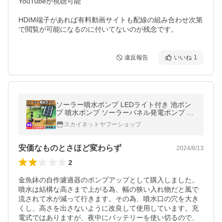
YouTubeが視聴可能

HDIM端子があれば有料動画サイトも配線の組み合わせ次第
違反報告
いいね
1
ソーラー噴水ポンプ LEDライト付き 池ポン
プ 噴水ポンプ ソーラーパネル発電ポンプ 太
陽光発電 蓄電 池 庭 ガーデン用に 夜間点灯
スカイネットヤフーショップ
SDBL280
安価なものとさほど変わらず
2024/8/13
2
金魚鉢の自作濾過器のポンプアップとして購入しました。
噴水は結構な高さまで上がる為、幅の狭い入れ物だと風で
流されて水が減って行きます。その為、噴水口の穴を大き
くし、高さを出さないように改良して使用しています。充
電式ではありますが、夜中にバッテリーを使い切るので、