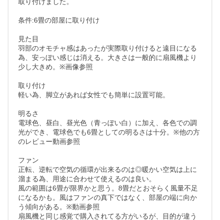
取り付けました。

条件:6畳の部屋に取り付け

見た目

羽部のオモチャ感はあったが実際取り付けると遠目になる
為、安っぽい感じは消える。大きさは一般的に扇風機より
少し大きめ。※画像参照

取り付け

軽い為、脚立があれば女性でも簡単に設置可能。

明るさ

電球色、昼白、昼光色（青っぽい白）に加え、各色での調
光ができ、電球色でも6畳としての明るさは十分。※他の方
のレビュー動画参照

ファン

正転、逆転で空気の循環が出来るのは◎暖かい空気は上に
溜まる為、用途に合わせて使えるのは良い。

風の範囲は6畳が限界かと思う。8畳だとおそらく風量不足
になるかも。風はファンの真下ではなく、部屋の端に向か
う傾向がある。※動画参照

扇風機と同じ感覚で購入されてる方がいるが、目的が違う