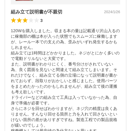
*
組み立て説明書が不親切
2024/1/26
3
120Wを購入しました。収まる本の量は記載通り沢山入るの
に稼働部の棚は本が入った状態でもスムーズに稼働します
が、レール一本での支えの為、歪みがいずれ発生するかも
しれません。

組み立ては1時間ほどかかりました。ネジがとにかく多いの
で電動ドリルないと大変です。

また、説明書がわかりにくく、番号分けがされていない
為、良く図面を見ないと間違えて組み立てしまいます。そ
れだけでなく、組み立てる側の立場になって説明書が書か
れておらず、段取りがおかしいと感じました。使用パーツ
をまとめたかったのかもしれませんが、組み立て後の運搬
も考え欲しいです。

ドライバーなどの組み立て工具は入っていなかった為、自
身で準備が必要です。

さらにネジを回せばわかりますが、ネジ穴の精度は良くあ
りません。すんなり回せる箇所と力を入れて回さないとい
けない箇所の差がありすぎですね。製造工程での製品規格
が緩いのでしょう。
