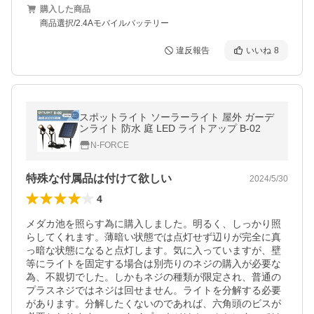
購入した商品
商品選択/2.4Aモバイルバッテリー
違反報告
いいね
8
スポットライト ソーラーライト 屋外 ガーデ
ンライト 防水 庭 LED ライトアップ B-02
N-FORCE
特殊な付属品は付けて欲しい
2024/5/30
4
メダカ池を照らす為に購入しました。明るく、しっかり照
らしてくれます。薄暗い状態では点灯せず辺りが完全に真
っ暗な状態になると点灯します。気に入っていますが、壁
等にライトを固定する場合は別売りのネジの購入が必要な
為、不親切でした。しかもネジの種類が限定され、普通の
プラスネジではネジは回せません。ライトを分解する必要
があります。分解したくないのであれば、六角頭のビスが