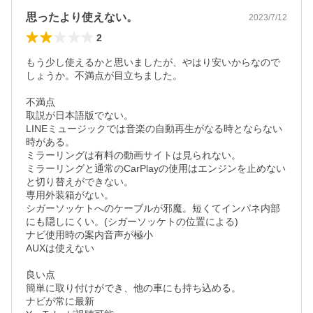
思ったより使えない。
2023/7/12
2
もう少し使えるかと思いましたが、やはり安いからなので
しょうか。不満点が目立ちました。

不満点

取説が日本語版でない。

LINEミュージックでは音楽の自動再生がなる時とならない
時がある。

ミラーリングは有料の動画サイトは見られない。

ミラーリングと通常のCarPlayの使用はエンジンを止めない
と切り替えができない。

専用外装箱がない。

シガーソッケトへのケーブルが邪魔。短くてインパネ内部
にも隠しにくい。(シガーソッケトの位置による)

ナビ使用時の案内音声が極小

AUXは使えない

良い点

簡単に取り付けができ、他の車にも持ち込める。

ナビが常に最新
