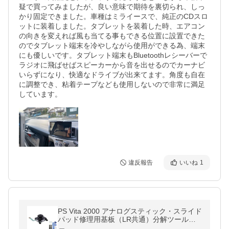
疑で買ってみましたが、良い意味で期待を裏切られ、しっ
かり固定できました。車種はミライースで、純正のCDスロ
ットに装着しました。タブレットを装着した時、エアコン
の向きを変えれば風も当てる事もできる位置に設置できた
のでタブレット端末を冷やしながら使用ができる為、端末
にも優しいです。タブレット端末もBluetoothレシーバーで
ラジオに飛ばせばスピーカーから音を出せるのでカーナビ
いらずになり、快適なドライブが出来てます。角度も自在
に調整でき、粘着テープなども使用しないので非常に満足
違反報告
いいね
1
PS Vita 2000 アナログスティック・スライド
パッド修理用基板（LR共通）分解ツール付
き