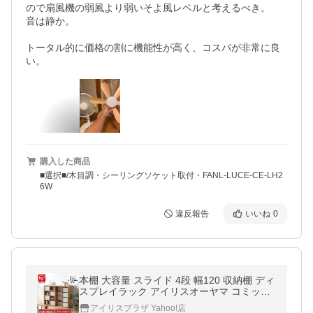
ので扇風機の弱風より弱いそよ風レベルと考えるべき。

音は静か。

トータル的に価格の割に機能性が高く、コスパが非常に良
い。
購入した商品
■選択■/木目調・シーリングソケット取付・FANL-LUCE-CE-LH2
6W
違反報告
いいね
0
本棚 大容量 スライド 4段 幅120 収納棚 ディ
スプレイラック アイリスオーヤマ コミック
ラック スライドタイプ トリプル CST-1200R
アイリスプラザ Yahoo!店