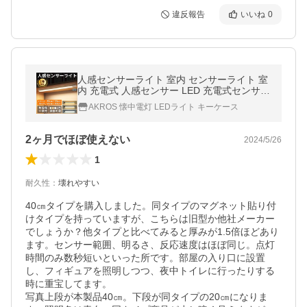
違反報告
いいね
0
人感センサーライト 室内 センサーライト 室
内 充電式 人感センサー LED 充電式センサー
ライト 人感 玄関 防犯 足元灯 自動 USB 明る
AKROS 懐中電灯 LEDライト キーケース
い 照明 足元
2ヶ月でほぼ使えない
2024/5/26
1
耐久性
：
壊れやすい
40㎝タイプを購入しました。同タイプのマグネット貼り付
けタイプを持っていますが、こちらは旧型か他社メーカー
でしょうか？他タイプと比べてみると厚みが1.5倍ほどあり
ます。センサー範囲、明るさ、反応速度はほぼ同じ。点灯
時間のみ数秒短いといった所です。部屋の入り口に設置
し、フィギュアを照明しつつ、夜中トイレに行ったりする
時に重宝してます。

写真上段が本製品40㎝。下段が同タイプの20㎝になりま