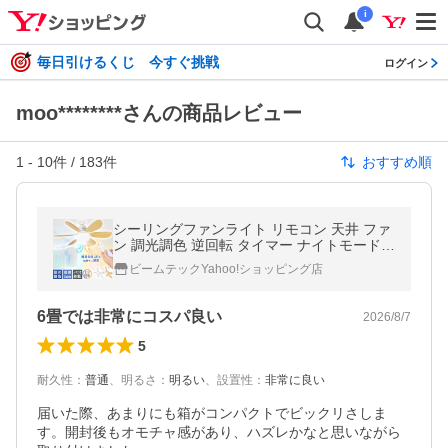
i
毎日引けるくじ 今すぐ挑戦
ログイン
moo********さんの商品レビュー
1
-
10
件 /
183
件
おすすめ順
シーリングファンライト リモコン 天井 ファ
ン 調光調色 逆回転 タイマー ナイトモード
シーリングライト シーリングファン LED 扇
ビームテックYahoo!ショッピング店
風機 FANL-LUCE ビームテック
6畳では非常にコスパ良い
2026/8/7
5
耐久性
：
普通
、
明るさ
：
明るい
、
設置性
：
非常に良い
届いた際、あまりにも箱がコンパクトでビックリさしま
す。開封後もオモチャ感があり、ハズレかなと思いながら