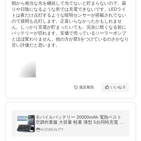
朝から相当な光を継続して当てないと貯まらないので、曇
りや日陰になるような所では充電できないです。LEDライ
トは夜だけ点灯するような暗明センサーが搭載されてない
ので昼間も点灯します。正直いらなかったかもしれませ
ん。しっかり充電が貯まったいても、完全に暗くなる前に
バッテリーが切れます。安価で売っているソーラーポンプ
とほぼ変わりません。他の方が星5をつけているのさかなり
甘い評価だと思います。
違反報告
いいね
0
モバイルバッテリー 20000mAh 電熱ベスト
空調作業服 大容量 軽量 薄型 5台同時充電 小
型 PSE 5v/2a スマホ充電器 残量表示 ケーブ
KOSBEAUTY
ル内蔵