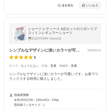
違反報告
いいね
0
ショーツ レディース 4点セットのリボンリブ
コットンレギュラーショーツ
ZOZOTOWN Yahoo!店
シンプルなデザインに淡いカラーが可愛い…
2020/5/14
5
サイズ
：
ちょうどよい
、
生地
：
普通
、
伸縮性
：
普通
シンプルなデザインに淡いカラーが可愛いです。お家でリ
ラックスする時用に購入しました。
投稿者情報
女性/30代/156～160cm/51～55kg
普段着ているサイズ：L