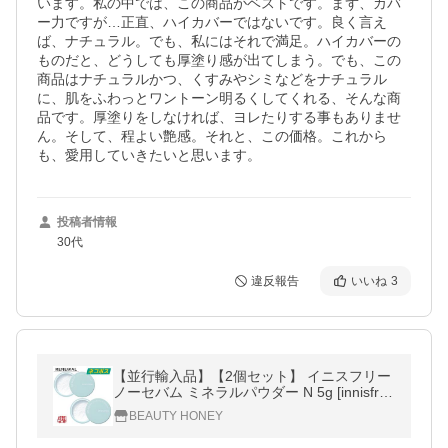
います。私の中では、この商品がベストです。まず、カバ
ー力ですが…正直、ハイカバーではないです。良く言え
ば、ナチュラル。でも、私にはそれで満足。ハイカバーの
ものだと、どうしても厚塗り感が出てしまう。でも、この
商品はナチュラルかつ、くすみやシミなどをナチュラル
に、肌をふわっとワントーン明るくしてくれる、そんな商
品です。厚塗りをしなければ、ヨレたりする事もありませ
ん。そして、程よい艶感。それと、この価格。これから
も、愛用していきたいと思います。
投稿者情報
30代
違反報告
いいね
3
【並行輸入品】【2個セット】 イニスフリー
ノーセバム ミネラルパウダー N 5g [innisfree
リニューアル フェイスパウダー 皮脂吸
BEAUTY HONEY