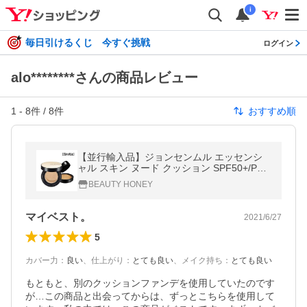
i
毎日引けるくじ 今すぐ挑戦
ログイン
alo********さんの商品レビュー
1
-
8
件 /
8
件
おすすめ順
【並行輸入品】ジョンセンムル エッセンシ
ャル スキン ヌード クッション SPF50+/PA+
++ 14g×2 送料無料
BEAUTY HONEY
マイベスト。
2021/6/27
5
カバー力
：
良い
、
仕上がり
：
とても良い
、
メイク持ち
：
とても良い
もともと、別のクッションファンデを使用していたのです
が…この商品と出会ってからは、ずっとこちらを使用して