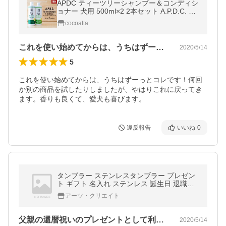
APDC ティーツリーシャンプー＆コンディシ
ョナー 犬用 500ml×2 2本セット A.P.D.C. た
かくら新産業 犬用シャンプー犬用リンス☆
cocoatta
★
これを使い始めてからは、うちはずーっと…
2020/5/14
5
これを使い始めてからは、うちはずーっとコレです！何回
か別の商品を試したりしましたが、やはりこれに戻ってき
ます。香りも良くて、愛犬も喜びます。
違反報告
いいね
0
タンブラー ステンレスタンブラー プレゼン
ト ギフト 名入れ ステンレス 誕生日 退職祝
い 結婚祝い 還暦祝い 記念日 420ml 送料無
アーツ・クリエイト
料
父親の還暦祝いのプレゼントとして利用さ…
2020/5/14