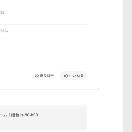
情報
た商品
違反報告
いいね
0
1梱包 js-80-h60