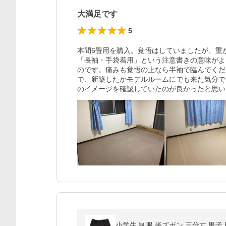
大満足です
5
本間6畳用を購入。覚悟はしていましたが、重
「長袖・手袋着用」という注意書きの意味がよ
のです。痛みも覚悟の上なら半袖で臨んでくだ
で、新築したかモデルルームにでも来た気分で
のイメージを確認していたのが良かったと思い
小学生 制服 半ズボン 三分丈 男子 B体