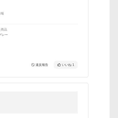
情報
た商品
グレー
違反報告
いいね
1