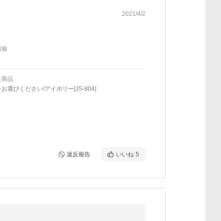
2021/4/2
情報
た商品
お選びください/アイボリー[JS-804]
違反報告
いいね
5