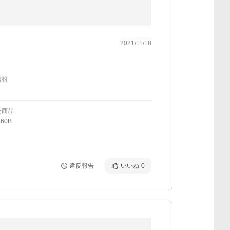
2021/11/18
情報
た商品
60B
違反報告
いいね
0