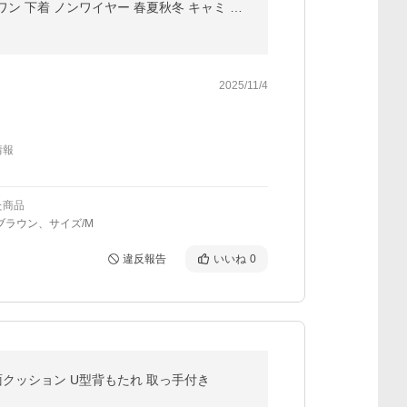
ブラトップ ナイトブラ ブラジャー ブラ キャミソールブラ タンクトップ インナー カップ付き オールインワン 下着 ノンワイヤー 春夏秋冬 キャミ トップス 爆買
2025/11/4
情報
た商品
ブラウン、サイズ/M
違反報告
いいね
0
面クッション U型背もたれ 取っ手付き