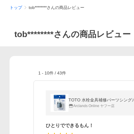
トップ
tob********さんの商品レビュー
tob********さんの商品レビュー
1
-
10
件 /
43
件
TOTO 水栓金具補修パーツシングル
Arclands Online ヤフー店
ひとりでできるもん！