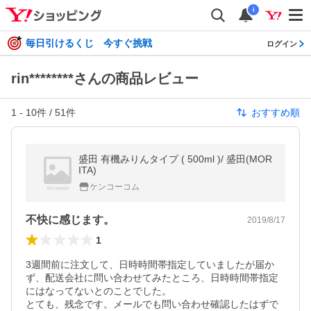
i
毎日引けるくじ 今すぐ挑戦
ログイン
rin********さんの商品レビュー
1
-
10
件 /
51
件
おすすめ順
盛田 有機みりんタイプ ( 500ml )/ 盛田(MOR
ITA)
ケンコーコム
不快に感じます。
2019/8/17
1
3週間前に注文して、日時時間帯指定していましたが届か
ず、配送会社に問い合わせてみたところ、日時時間帯指定
にはなってないとのことでした。

とても、残念です。メールでも問い合わせ確認したはずで