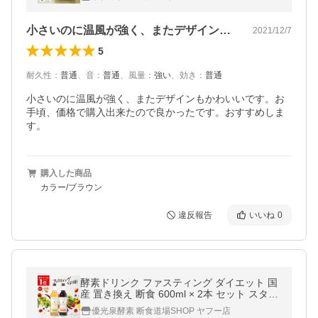
料無料/CHT-1732
小さいのに温風が強く、またデザインもか…
2021/12/7
5
耐久性
：
普通
、
音
：
普通
、
風量
：
強い
、
効き
：
普通
小さいのに温風が強く、またデザインもかわいいです。お
手頃、価格で購入出来たので良かったです。おすすめしま
す。
購入した商品
カラー/ブラウン
違反報告
いいね
0
酵素ドリンク ファスティング ダイエット 国
産 置き換え 断食 600ml × 2本 セット スタン
ダード 梅 優光泉
優光泉酵素 断食道場SHOP ヤフー店