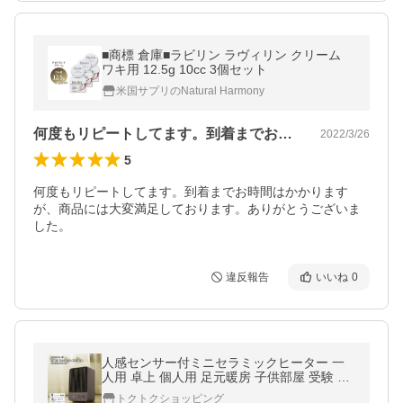
■商標 倉庫■ラビリン ラヴィリン クリーム
ワキ用 12.5g 10cc 3個セット
米国サプリのNatural Harmony
何度もリピートしてます。到着までお時間…
2022/3/26
5
何度もリピートしてます。到着までお時間はかかります
が、商品には大変満足しております。ありがとうございま
した。
違反報告
いいね
0
人感センサー付ミニセラミックヒーター 一
人用 卓上 個人用 足元暖房 子供部屋 受験 勉
強机 キッチン トイレ 脱衣所 暖房 【暖】 送
トクトクショッピング