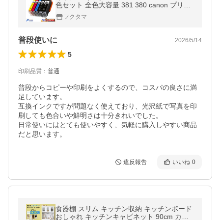
色セット 全色大容量 381 380 canon プリン
ター 互換インク BCI-381 BCI-380 TR8630 T
フクタマ
S8430 TS6130 TS8130 TS8230 TR9530
普段使いに
2026/5/14
5
印刷品質
：
普通
普段からコピーや印刷をよくするので、コスパの良さに満
足しています。

互換インクですが問題なく使えており、光沢紙で写真を印
刷しても色合いや鮮明さは十分きれいでした。

日常使いにはとても使いやすく、気軽に購入しやすい商品
だと思います。
違反報告
いいね
0
食器棚 スリム キッチン収納 キッチンボード
おしゃれ キッチンキャビネット 90cm カッ