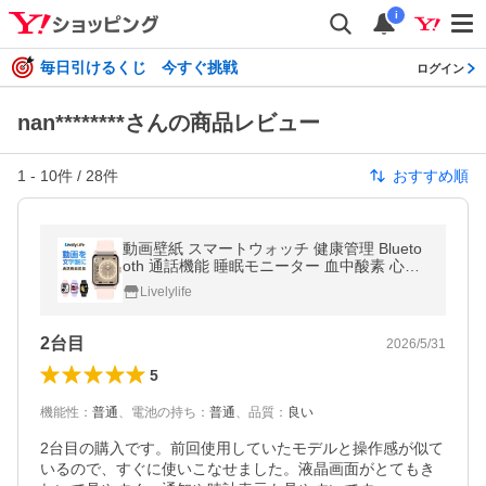
i
毎日引けるくじ 今すぐ挑戦
ログイン
nan********さんの商品レビュー
1
-
10
件 /
28
件
おすすめ順
動画壁紙 スマートウォッチ 健康管理 Blueto
oth 通話機能 睡眠モニーター 血中酸素 心拍
数 歩数計 IP68防水 歩数計 iPhone Android
Livelylife
レディース
2台目
2026/5/31
5
機能性
：
普通
、
電池の持ち
：
普通
、
品質
：
良い
2台目の購入です。前回使用していたモデルと操作感が似て
いるので、すぐに使いこなせました。液晶画面がとてもき