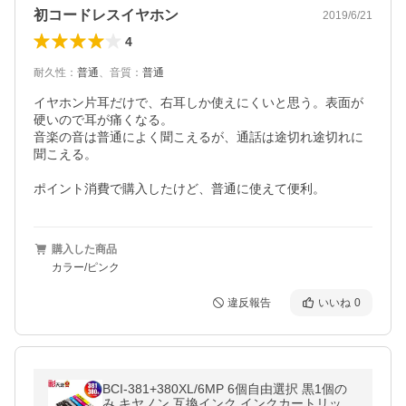
初コードレスイヤホン
2019/6/21
4
耐久性
：
普通
、
音質
：
普通
イヤホン片耳だけで、右耳しか使えにくいと思う。表面が
硬いので耳が痛くなる。

音楽の音は普通によく聞こえるが、通話は途切れ途切れに
聞こえる。

ポイント消費で購入したけど、普通に使えて便利。
購入した商品
カラー/ピンク
違反報告
いいね
0
BCI-381+380XL/6MP 6個自由選択 黒1個の
み キヤノン 互換インク インクカートリッジ