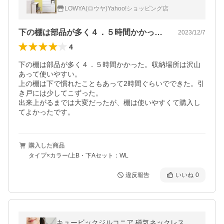
プボード レンジ台 収納 棚 ラック リビング
LOWYA(ロウヤ)Yahoo!ショッピング店
炊飯器
下の棚は部品が多く４．５時間かかった。…
2023/12/7
4
下の棚は部品が多く４．５時間かかった。収納場所は沢山
あって使いやすい。

上の棚は下で慣れたこともあって2時間ぐらいでできた。引
き戸には少してこずった。

出来上がるまでは大変だったが、棚は使いやすくて購入し
てよかったです。
購入した商品
タイプ×カラー/上B・下Aセット：WL
違反報告
いいね
0
キュービックジルコニア 磁気ネックレス