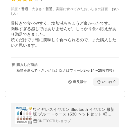
鮮度
：
普通
、
大きさ
：
普通
、
実際に食べてみたおいしさの評価
：
おい
しい
骨抜きで食べやすく、塩加減もちょうど良かったです。

肉厚すぎる感じではありませんが、しっかり食べ応えがあ
り満足できました。

焼くだけで手軽に美味しく食べられるので、また購入した
いと思います。
購入した商品
種類を選んで下さい↓/【c】塩さばフィーレ2kg(14〜28枚前後)
違反報告
いいね
0
ワイヤレスイヤホン Bluetooth イヤホン 最新
版 ブルートゥース s530 ヘッドセット 軽量
ヘッドホン 隠し型 オープン記念
ONETOOTHショップ