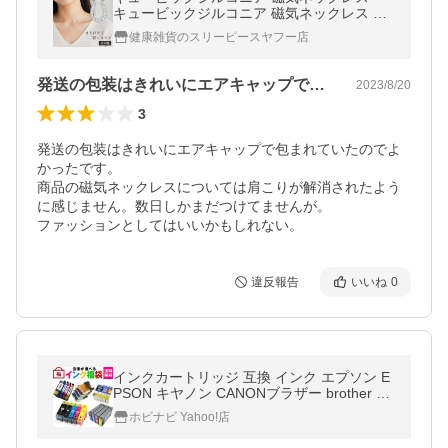
キュービックジルコニア 磁気ネックレス 馬
蹄 レディース 女性用 おしゃれ 磁気
健康雑貨のスリーピースヤフー店
発送の包装はきれいにエアキャップで包ま…
2023/8/20
3
発送の包装はきれいにエアキャップで包まれていたのでよ
かったです。

商品の磁気ネックレスについては肩こりが解消されたよう
に感じません。数日しかまだつけてませんが。

ファッションとしてはいいかもしれない。
違反報告
いいね
0
インクカートリッジ 互換 インク エプソン E
PSON キヤノン CANONブラザー brother ヒ
ューレットパッカード HP デル DELL レック
ホビナビ Yahoo!店
スマーク LEXMARK