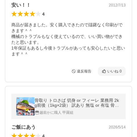
安い！！
2012/7/13
4
商品が届きました。安く購入できたので躊躇なく印刷がで
きます＾＾

機械のトラブルもなく使えているので、いい買い物ができ
たと思います。

1年保証もあるし今後トラブルがあっても安心したいと思い
ます＾＾
違反報告
いいね
0
骨取り トロさば 切身 or フィーレ 業務用 2k
g前後（1kg×2袋） 訳あり 無塩 or 有塩 骨な
し サバ 鯖 弁当 朝食 至高グルメ ポイント利
越前かに職人 甲羅組
用 爆買
ご飯にあう
2026/5/14
4