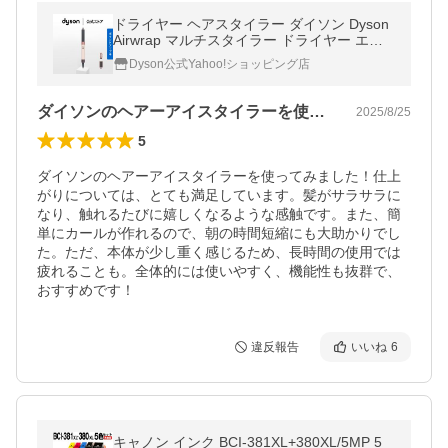
ドライヤー ヘアスタイラー ダイソン Dyson
Airwrap マルチスタイラー ドライヤー エア
ラップ セラミックピンク ダイソン HS05 VL
Dyson公式Yahoo!ショッピング店
P ENT
ダイソンのヘアーアイスタイラーを使って…
2025/8/25
5
ダイソンのヘアーアイスタイラーを使ってみました！仕上
がりについては、とても満足しています。髪がサラサラに
なり、触れるたびに嬉しくなるような感触です。また、簡
単にカールが作れるので、朝の時間短縮にも大助かりでし
た。ただ、本体が少し重く感じるため、長時間の使用では
疲れることも。全体的には使いやすく、機能性も抜群で、
おすすめです！
違反報告
いいね
6
キャノン インク BCI-381XL+380XL/5MP 5