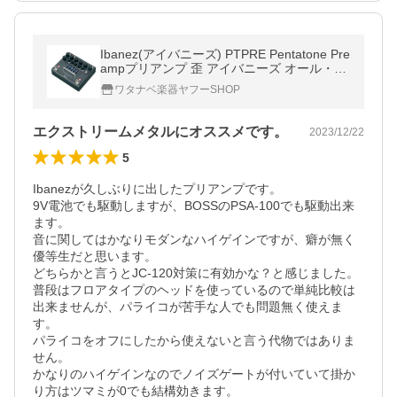
Ibanez(アイバニーズ) PTPRE Pentatone Pre
ampプリアンプ 歪 アイバニーズ オール・ア
ナログ回路 ディストーション ギター用
ワタナベ楽器ヤフーSHOP
エクストリームメタルにオススメです。
2023/12/22
5
Ibanezが久しぶりに出したプリアンプです。

9V電池でも駆動しますが、BOSSのPSA-100でも駆動出来
ます。

音に関してはかなりモダンなハイゲインですが、癖が無く
優等生だと思います。

どちらかと言うとJC-120対策に有効かな？と感じました。

普段はフロアタイプのヘッドを使っているので単純比較は
出来ませんが、パライコが苦手な人でも問題無く使えま
す。

パライコをオフにしたから使えないと言う代物ではありま
せん。

かなりのハイゲインなのでノイズゲートが付いていて掛か
り方はツマミが0でも結構効きます。
