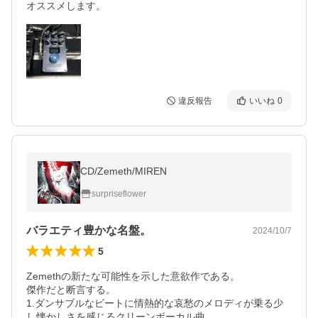
オススメします。
違反報告
いいね
0
CD/Zemeth/MIREN
surpriseflower
バラエティ豊かな名盤。
2024/10/7
5
Zemethの新たな可能性を示した意欲作である。

傑作だと断言する。

1.ダンサブルなビートに情熱的な哀愁のメロディが乗る少
し懐かしさを感じるクリーンボーカル曲。
