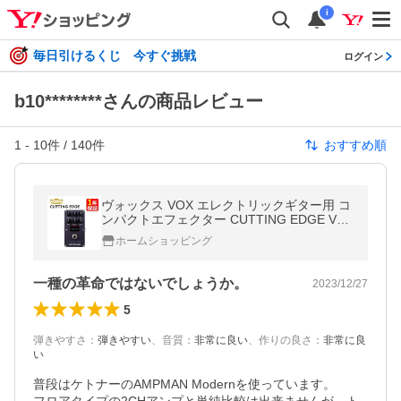
i
毎日引けるくじ 今すぐ挑戦
ログイン
b10********さんの商品レビュー
1
-
10
件 /
140
件
おすすめ順
ヴォックス VOX エレクトリックギター用 コ
ンパクトエフェクター CUTTING EDGE VE-
CE
ホームショッピング
一種の革命ではないでしょうか。
2023/12/27
5
弾きやすさ
：
弾きやすい
、
音質
：
非常に良い
、
作りの良さ
：
非常に良
い
普段はケトナーのAMPMAN Modernを使っています。
