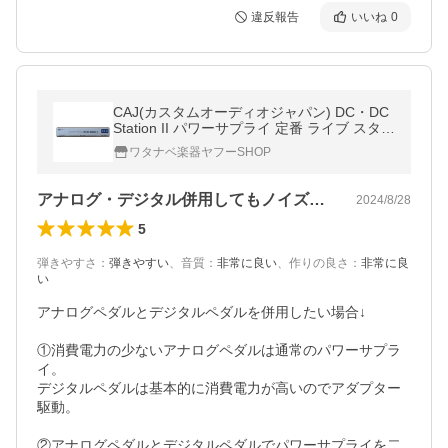
違反報告
いいね
0
CAJ(カスタムオーディオジャパン) DC・DC
Station II パワーサプライ 定番 ライブ スタジ
オ エフェクター 電源
ワタナベ楽器ヤフーSHOP
アナログ・デジタル併用してもノイズが無い
2024/8/28
5
弾きやすさ
：
弾きやすい
、
音質
：
非常に良い
、
作りの良さ
：
非常に良
い
アナログペダルとデジタルペダルを併用したい場合↓

①消費電力の少ないアナログペダルは通常のパワーサプラ
イ。

デジタルペダルは基本的に消費電力が高いのでアダプター
駆動。

②アナログペダルとデジタルペダルでパワーサプライを二