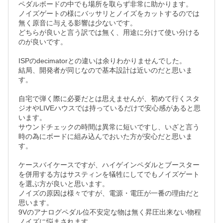
ペダルボードの中でも場所を取らず非常に助かります。

ノイズゲートの様にバッサリとノイズをカットするのでは
無く原音に与える影響は少ないです。

どちらが良いと言う訳では無く、用途に分けて使い分ける
のが良いです。

ISPのdecimatorとの違いは余りわかりませんでした。

結局、開発者が同じなので基本設計は近いのだと思いま
す。

自宅で弾く際に必要だとは思えませんが、初めて行くスタ
ジオやLIVEハウスでは持っているだけで安心感があると思
います。

サウンドチェックの時間は異常に短いですし、いざと言う
時の為にボードに組み込んでおいた方が安心だと思いま
す。

ケースバイケースですが、ハイゲインペダルとブースター
を併用する方はサスティンを犠牲にしてでもノイズゲート
を選ぶ方が良いと思います。

ノイズの原因は様々ですが、電源・電圧が一番の理由だと
思います。

9Vのアナログペダル位不安定な物は無く昇圧出来ない物程
ノイズに悩まされます。
