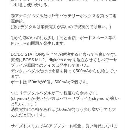
つ用意し使い分ける。

③アナログペダルだけ外部バッテリーボックスを買って電
源供給。

(逆はデジタルは消費電力が高いので現実的では無い。)

①から③のいずれも少し手間と金額、ボードスペース等の
何かしらの問題が発生します。

DC/DC STATIONなら全てが解決すると言っても良いです。

実際にBOSS ML-2、digitech dropを混在させてもパワーサ
プライが原因でのノイズは発生してません。

デジタルペダルだけは余裕を持って500mAから供給してい
ます。

ポートは150mAが6個、500mAが2個です。

つまりデジタルペダルが二つ程度なら余裕です。

(strymonとか使いたい方はパワーサプライもstrymonが良い
と思います。)

消費電力に余裕があれば(100mA位)もう少し増やしても大
丈夫だと思います。

サイズもスリムでACアダプターも軽量、良い時代になりま