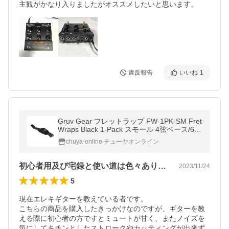
主観がかなり入りましたがオススメしたいと思います。
違反報告
いいね
1
Gruv Gear フレットラップ FW-1PK-SM Fret
Wraps Black 1-Pack スモール 4弦ベース/6弦
アコースティック・エレキギター/ウクレレ
chuya-online チューヤオンライン
用
初心者用及び宅録と使い道は色々あります。
2023/11/24
5
現在エレキギターを教えている者です。

こちらの商品を購入したきっかけなのですが、ギターを教
える際に初心者の方ですとミュートが甘く、またノイズを
気にしてキチンとしたストロークやカッティングが出来ず