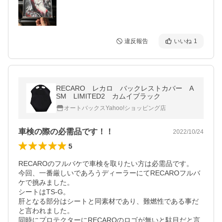
違反報告
いいね
1
RECARO レカロ バックレストカバー A
SM LIMITED2 カムイブラック
オートバックスYahoo!ショッピング店
車検の際の必需品です！！
2022/10/24
5
RECAROのフルバケで車検を取りたい方は必需品です。

今回、一番厳しいであろうディーラーにてRECAROフルバ
ケで挑みました。

シートはTS-G。

肝となる部分はシートと同素材であり、難燃性である事だ
と言われました。

同時にプロテクターにRECAROのロゴが無いと駄目だと言