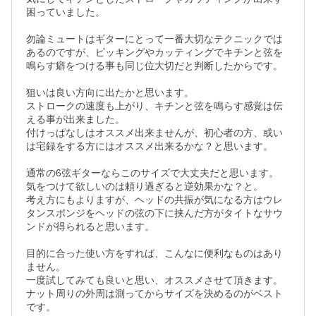
困っていました。

勿論ミュートはギターにとって一番大切なテクニックでは
あるのですが、ピッキングやカッティングでキチンと弦を
鳴らす癖をつける事も同じ位大切だと判断したからです。

狙いは良い方向に出たかと思います。

ストロークの速度も上がり、キチンと弦を鳴らす感覚は伝
える事が出来ました。

付けっぱなしはオススメ出来ませんが、初心者の方、或い
は宅録をする方にはオススメ出来るかな？と思います。

通常の6弦ギターならこのサイズで大丈夫だと思います。

気をつけて欲しいのは頼り過ぎると逆効果かな？と。

考え方にもよりますが、ヘッドの共振が気になる方はウレ
タンスポンジをヘッドの弦の下に挟んだ方がタイトなサウ
ンドが得られると思います。

目的に合った使い方をすれば、こんなに便利なものはあり
ません。

一度試してみても良いと思い、オススメさせて頂きます。

ナット周りの外周は測ってからサイズを決めるのがベスト
です。