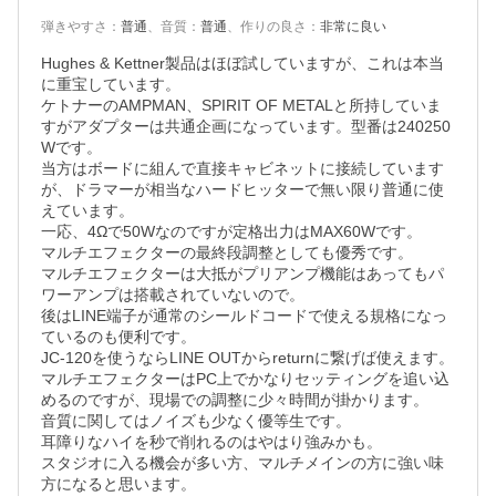
弾きやすさ
：
普通
、
音質
：
普通
、
作りの良さ
：
非常に良い
Hughes & Kettner製品はほぼ試していますが、これは本当
に重宝しています。

ケトナーのAMPMAN、SPIRIT OF METALと所持していま
すがアダプターは共通企画になっています。型番は240250
Wです。

当方はボードに組んで直接キャビネットに接続しています
が、ドラマーが相当なハードヒッターで無い限り普通に使
えています。

一応、4Ωで50Wなのですが定格出力はMAX60Wです。

マルチエフェクターの最終段調整としても優秀です。

マルチエフェクターは大抵がプリアンプ機能はあってもパ
ワーアンプは搭載されていないので。

後はLINE端子が通常のシールドコードで使える規格になっ
ているのも便利です。

JC-120を使うならLINE OUTからreturnに繋げば使えます。

マルチエフェクターはPC上でかなりセッティングを追い込
めるのですが、現場での調整に少々時間が掛かります。

音質に関してはノイズも少なく優等生です。

耳障りなハイを秒で削れるのはやはり強みかも。

スタジオに入る機会が多い方、マルチメインの方に強い味
方になると思います。
