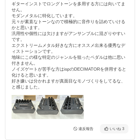
ギターインストでロングトーンを多用する方には向いてま
せん。

モダンメタルに特化しています。

元々が素直なトーンなので積極的に音作りを詰めていける
かと思います。

汎用性や個性には欠けますがアンサンブルに混ざりやすい
です。

エクストリームメタル好きな方にオススメ出来る優秀なデ
ィストーションです。

地味にこの様な特定のジャンルを狙ったペダルは他に思い
付きません。

ノイズゲートが苦手な方はispのDECIMATORを併用すると
化けると思います。

好き嫌いは分かれますが真面目なモノづくりをしてるな、
と感じました。
違反報告
いいね
3