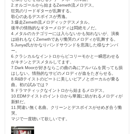
2.オルゴールから始まるZemeth流メロデス。

狂気のリードギターが乱舞する。

歌心のあるデスボイスが秀逸。

3.爆走Zemeth流メロディックデスメタル。

後半の情熱的なギターメロディは悶絶モノだ。

4.メタルのカテゴリーには入らないかも知れないが、演奏
は紛れもなくZemethであり慟哭のメロディが乱舞する。

5.Junya氏がかなりバンドサウンドを意識した様なナンバ
ー。

6.クラシカルなイントロからピコリーモかと一瞬思わせる
がキチンとデスメタルしてます。

7.Dark Moorが好きならこの曲の為にアルバムを買っても損
はしない。情熱的なサビのメロディが血をたぎらせる。

8.R&Bテイストのビートに美しいピアノとボーカルが乗る
曲。初の試みでは？

9.ドラマティックなイントロから始まるメロデス。

10.EDMテイストのイントロから華麗に紡がれるメロディが
新鮮だ。

11.間違い無く名曲。クリーンとデスボイスがせめぎ合う慟
哭。
