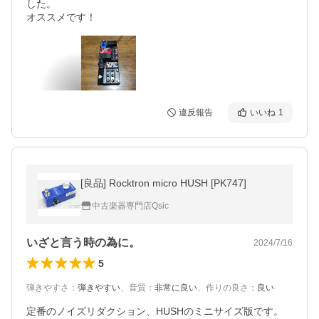
した。

違反報告
いいね
1
[良品] Rocktron micro HUSH [PK747]
中古楽器専門店Qsic
いざと言う時の為に。
2024/7/16
5
弾きやすさ
：
弾きやすい
、
音質
：
非常に良い
、
作りの良さ
：
良い
定番のノイズリダクション、HUSHのミニサイズ版です。
