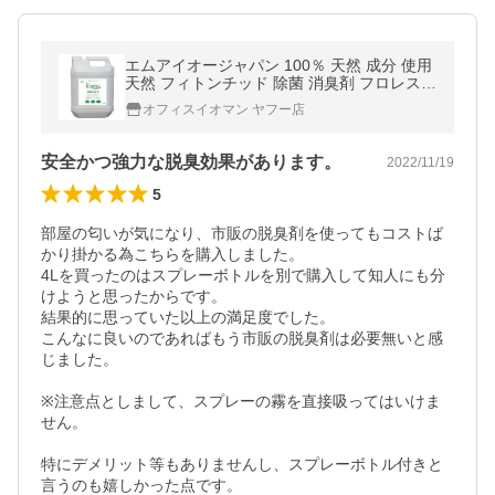
エムアイオージャパン 100％ 天然 成分 使用
天然 フィトンチッド 除菌 消臭剤 フロレスタ
業務用４L 詰め替え
オフィスイオマン ヤフー店
安全かつ強力な脱臭効果があります。
2022/11/19
5
部屋の匂いが気になり、市販の脱臭剤を使ってもコストば
かり掛かる為こちらを購入しました。

4Lを買ったのはスプレーボトルを別で購入して知人にも分
けようと思ったからです。

結果的に思っていた以上の満足度でした。

こんなに良いのであればもう市販の脱臭剤は必要無いと感
じました。

※注意点としまして、スプレーの霧を直接吸ってはいけま
せん。

特にデメリット等もありませんし、スプレーボトル付きと
言うのも嬉しかった点です。
