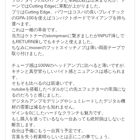
フロアタイプの2CHアンプと単純比較は出来ませんが、ト
ーンではCutting Edgeに軍配が上がりました。

プリはCutting Edge、パワーはコスパの良いプレイテック
のGPA-100を使えばコンパクトボードでマイアンプを持ち
運べます。

これは一種の革命です。

当方はケトナーのstompmanに繋ぎましたがINPUT挿しで
もRETURN挿しでもキチンと使えました。

ちなみにmooerのフットスイッチノブは薄い両面テープで
取り付けました。

チューブ感は100Wのヘッドアンプに比べると薄いですが、
キチンと真空管らしいバイト感とニュアンスは感じられま
す。

そもそも比べるのは筋違いです。

nutubeを搭載したペダルがこの先エフェクターの常識にな
るのだろうと感じました。

デジタルアンプモデリングやシュミレートしたデジタル機
材の需要は減るかも知れません。

ゲインを0にしたハードなクランチも魅力です。

もし購入を迷っているなら一台あっても絶対損はしないと
断言します。

自分は予備にもう一台買う予定です。

言葉を失う程素晴らしいとは正にこの事でしょう。
