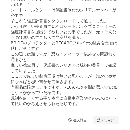
われました。

シートレールとシートは保証書添付のシリアルナンバーが
必要でした。

そこから強度計算書をダウンロードして通しました。

かなり厳しい検査員で始めはシートバックプロテクターの
強度計算書を提出して欲しいとの事でしたが、元々そんな
ものは無いのでこちらで当商品を購入。

BRIDEのプロテクターとRECAROフルバケの組み合わせは
駄目だそうです。

この辺りは謎ですが、恐らくディーラー以外なら問題無く
通るかと。

厳しい検査員で、保証書のシリアルと現物の番号まで確認
していました。

ここまで厳しい整備工場は無いと思いますが、誰かの参考
になればと思い書かせて頂きます。

当商品は限定モデルですが、RECAROの刺繍が黒でその点
も引っかかっていた様です。

規制を厳しくする事が本当に自動車産業やその未来にとっ
て良いのか考えさせられた感じです。
違反報告
いいね
5