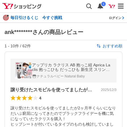
i
毎日引けるくじ 今すぐ挑戦
ログイン
ank********さんの商品レビュー
1
-
10
件 /
62
件
おすすめ順
アップリカ ラクリス AB 抱っこ紐 Aprica La
clis 抱っこひも だっこひも 新生児 スリング
赤ちゃん 縦抱き ベビー 赤ちゃん メッシュ
ナチュラルベビー Natural Baby
プレゼント 送料無料
譲り受けたスモビルを使ってましたが2ヶ…
2025/12/3
4
譲り受けたスモビルを使ってましたが2ヶ月半くらいになり
だいぶ窮屈になってきたのでブラックフライデーを機に気
になっていたラクリスを購入！

ヒップシートが付いているタイプのものも検討していまし