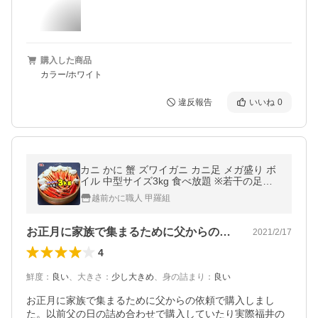
購入した商品
カラー/ホワイト
違反報告
いいね
0
カニ かに 蟹 ズワイガニ カニ足 メガ盛り ボ
イル 中型サイズ3kg 食べ放題 ※若干の足折
れが入る場合があります ずわい かに足 ポイ
越前かに職人 甲羅組
ント利用 爆買
お正月に家族で集まるために父からの依頼…
2021/2/17
4
鮮度
：
良い
、
大きさ
：
少し大きめ
、
身の詰まり
：
良い
お正月に家族で集まるために父からの依頼で購入しまし
た。以前父の日の詰め合わせで購入していたり実際福井の