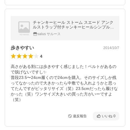
チャンキーヒール ストーム スエード アンク
ルストラップ付チャンキーヒールシンプルパ
ンプス【salus1086】 130830
salus サルース
歩きやすい
2014/10/7
4
高さがある割には歩きやすく感じました！ベルトがあるの
で脱げないですし✨

普段23.5〜24cm履くので24cmを購入。そのサイズしか残
ってなかったので大きかったら中敷でも入れようかと思っ
てたんですがピッタリサイズ（笑）23.5cmだったら履けな
かった（笑）ワンサイズ大きいの買った方がいーですよ
（笑）
違反報告
いいね
0