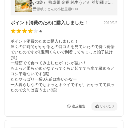
g×3袋） 熟成麺 金福 純生うどん 並切麺 ポイ
ント消化 特産品 グルメ ポイント利用 お試し
讃岐うどんの小松屋麺BOX
商品 サンプル
ポイント消費のために購入しました！届く…
2019/2/2
4
ポイント消費のために購入しました！

届くのに時間がかかるとの口コミを見ていたので待つ覚悟
でいたのですが1週間くらいで到着してちょっと拍子抜け
(笑)

一袋茹でて食べてみましたがコシが強い！

ちょっと柔らかめかな？ってくらい茹でても水で締めると
コシ半端ないです(笑)

ただやっぱり一袋3人前は多いかなー

一人暮らしなのでちょっとキツイですが、わかってて買っ
たので文句は言うまい(笑)
違反報告
いいね
0