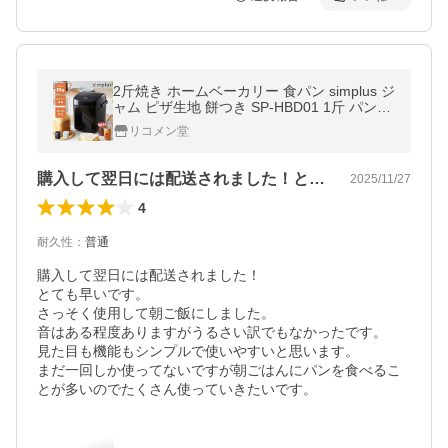
2斤焼き ホームベーカリー 食パン simplus ジ
ャム ピザ生地 餅つき SP-HBD01 1斤 パン焼
き機 全自動 タイマー付き レビューでパンミ
リコメン堂
ックス 【メーカー保証1年】
購入して翌日には配送されました！とても…
2025/11/27
4
耐久性
：
普通
購入して翌日には配送されました！

とても早いです。

さっそく使用して朝ご飯にしました。

音はある程度ありますがうるさい訳でもなかったです。

見た目も機能もシンプルで使いやすいと思います。

まだ一回しか使ってないですが朝ごはんにパンを食べるこ
とが多いのでたくさん使っていきたいです。