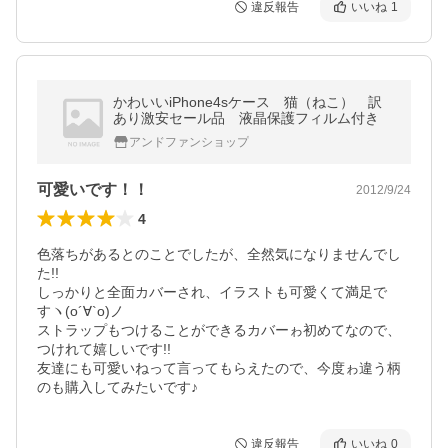
違反報告
いいね
1
かわいいiPhone4sケース 猫（ねこ） 訳
あり激安セール品 液晶保護フィルム付き
アンドファンショップ
可愛いです！！
2012/9/24
4
色落ちがあるとのことでしたが、全然気になりませんでし
た!!

しっかりと全面カバーされ、イラストも可愛くて満足で
すヽ(o´∀`o)ノ

ストラップもつけることができるカバーゎ初めてなので、
つけれて嬉しいです!!

友達にも可愛いねって言ってもらえたので、今度ゎ違う柄
のも購入してみたいです♪
違反報告
いいね
0