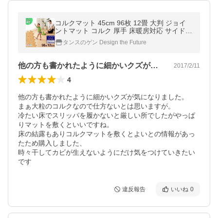
コルクマット 45cm 96枚 12畳 大判 ジョイ
ントマット コルク 厚手 床暖房対応 サイドパ
ーツ付き フロアマット クッションマット パ
タンスのゲン Design the Future
ズルマット
他の方も書かれたように細かいクズが気に…
2017/2/11
4
他の方も書かれたように細かいクズが気になりました。

まぁ大粒のコルクなので仕方ないとは思いますが。

冷たい床でスリッパを履かないと厳しい所でしたがやっぱ
りマットを敷くといいですね。

床の結露もありコルクマットを敷くとよいとの情報があっ
たため購入しました、

時々干してカビが生えないようにだけ気をつけていきたい
です
違反報告
いいね
0