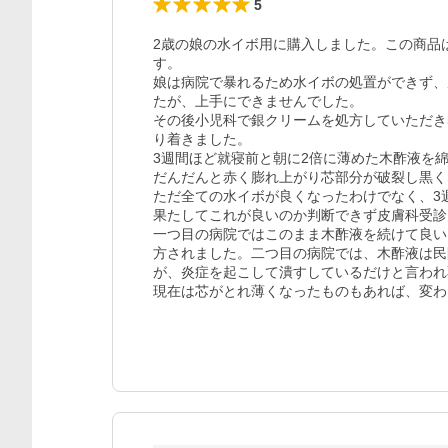
5
2歳の娘の水イボ用に購入しました。この商品
す。

娘は病院で暴れるため水イボの処置ができず、
たが、上手にできませんでした。

その後小児科で銀クリームを処方していただき
り着きました。

3週間ほど就寝前と朝に2倍に薄めた木酢液を綿
だんだんと赤く膨れ上がり芯部分が破裂し黒く
ただ全ての水イボが良くなったわけでなく、3
果たしてこれが良いのか判断できず皮膚科受診
一つ目の病院ではこのまま木酢液を続けて良い
方されました。二つ目の病院では、木酢液は民
が、炎症を起こして潰すしているだけと言われ
現在は芯がとれ薄くなったものもあれば、変わ