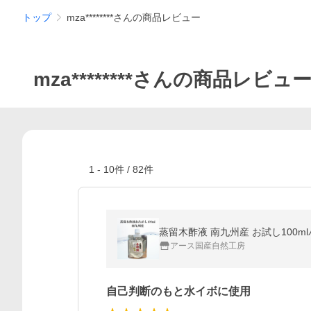
トップ
mza********さんの商品レビュー
mza********さんの商品レビュ
1
-
10
件 /
82
件
蒸留木酢液 南九州産 お試し100m
アース国産自然工房
自己判断のもと水イボに使用