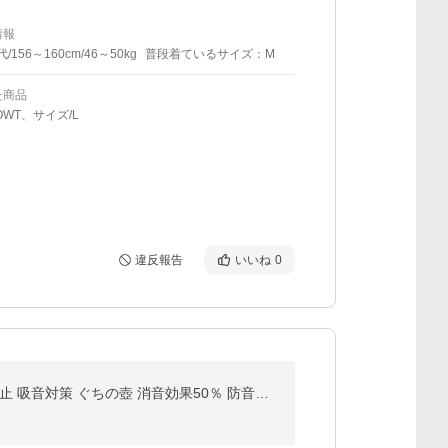
情報
代/156～160cm/46～50kg
普段着ているサイズ：M
た商品
OWT、サイズ/L
違反報告
いいね
0
叫びの壺 ストレス解消 ぐちの壺 防音カラオケ 叫ぶ ベントイライラや苦情 不満 圧力 叫びポット 音漏れ防止 吸音対策 ぐちの壺 消音効果50％ 防音グッズ