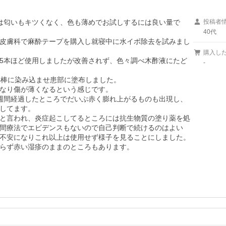
は匂いもキツくなく、色も薄めでお試しするには良い量で
投稿者
40代
皮膚科で麻酔テープを購入し就寝中に水イボ除去を試みまし
購入し
5本ほど使用しましたが改善されず、色々調べ木酢液にたど
-
棒に染み込ませ患部に塗布しました。

なり傷が薄くなるという感じです。

週間経過したところでだいぶ赤く膨れ上がるものも出現し、
してます。

と言われ、炎症起こしてるところには抗生物質の塗り薬を処
間療法でエビデンスもないので自己判断で続けるのはよい
不安になりこれ以上は使用せず様子を見ることにしました。
らず赤い湿疹のままのところもあります。