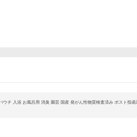
ー
lパウチ 入浴 お風呂用 消臭 園芸 国産 発がん性物質検査済み ポスト投