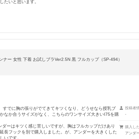
したいと思います。
ナー 女性 下着 お試しブラVer2.5N 黒 フルカップ（SP-494）
す。すでに胸の張りがでてきてキツくなり、どうせなら授乳ブ
投稿者
かなか合うサイズがなく、こちらのワンサイズ大きいI75を購
-
ンダーはキツく感じ苦しいですが、胸はフルカップだけあり
購入し
延長フックを別で購入しました。が、アンダーを大きくした
アンダー
しいです。
