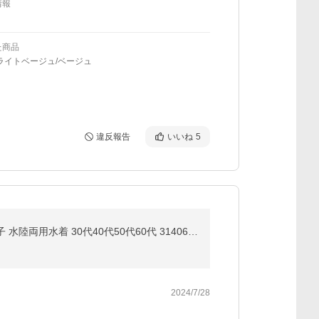
情報
た商品
ライトベージュ/ベージュ
違反報告
いいね
5
ラッシュガード レディース UVカット 体型カバー ルームウェア フード付き フリル オシャレ 長袖 軽量 親子 水陸両用水着 30代40代50代60代 314061 爆買
2024/7/28