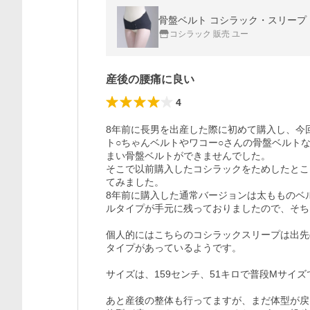
骨盤ベルト コシラック・スリープ（旧名
コシラック 販売 ユー
産後の腰痛に良い
4
8年前に長男を出産した際に初めて購入し、今回
ト○ちゃんベルトやワコー○さんの骨盤ベルト
まい骨盤ベルトができませんでした。

そこで以前購入したコシラックをためしたとこ
てみました。

8年前に購入した通常バージョンは太もものベ
ルタイプが手元に残っておりましたので、そち
個人的にはこちらのコシラックスリープは出先
タイプがあっているようです。

サイズは、159センチ、51キロで普段Mサイ
あと産後の整体も行ってますが、まだ体型が戻