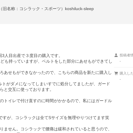
称：コシラック・スポーツ）koshiluck-sleep
3人目出産で３度目の購入です。

投稿者
なども持っていますが、ベルトをした部分にあせもができてし
-
ろあせもができなかったので、こちらの商品を新たに購入し
購入し
-
ルトがダメになってしまいすでに処分してましたが、ガード
らと交互に使っております。

のトイレで付け直すのに時間がかかるので、私にはガードル
ズですが、コシラックは全てSサイズを無理やりつけてます笑

りません。コシラックで腰痛は緩和されていると思うので、