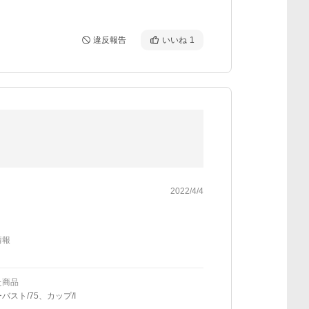
違反報告
いいね
1
2022/4/4
情報
た商品
バスト/75、カップ/I