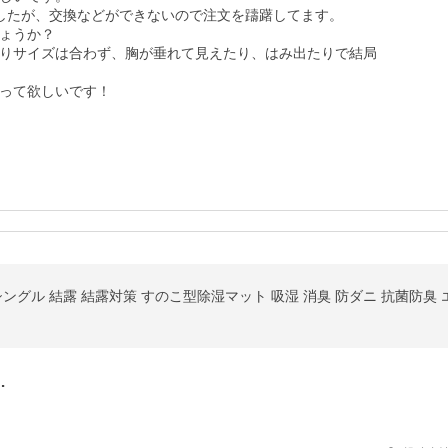
したが、交換などができないので注文を躊躇してます。

ょうか？

りサイズは合わず、胸が垂れて見えたり、はみ出たりで結局
って欲しいです！

シングル 結露 結露対策 すのこ型除湿マット 吸湿 消臭 防ダニ 抗菌防臭
…