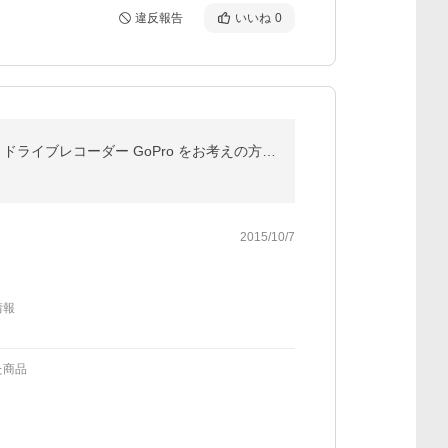
違反報告
いいね
0
激安セール♪ SJCAM SJ4000 WiFi 防水 アクションカメラ 予備バッテリプレゼント企画 バイク ツーリング ドライブレコーダー GoPro をお考えの方に 技適取得済み
2015/10/7
情報
た商品