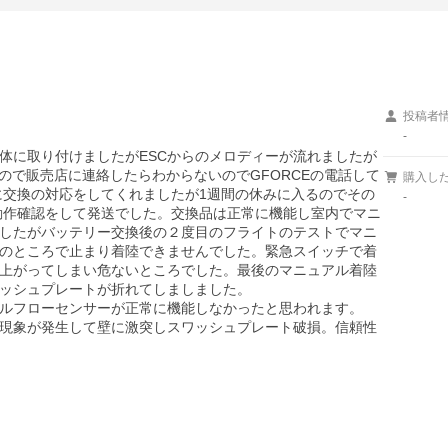
投稿者
-
体に取り付けましたがESCからのメロディーが流れましたが
ので販売店に連絡したらわからないのでGFORCEの電話して
購入し
に交換の対応をしてくれましたが1週間の休みに入るのでその
-
の動作確認をして発送でした。交換品は正常に機能し室内でマニ
したがバッテリー交換後の２度目のフライトのテストでマニ
のところで止まり着陸できませんでした。緊急スイッチで着
上がってしまい危ないところでした。最後のマニュアル着陸
ッシュプレートが折れてしましました。

ルフローセンサーが正常に機能しなかったと思われます。

現象が発生して壁に激突しスワッシュプレート破損。信頼性