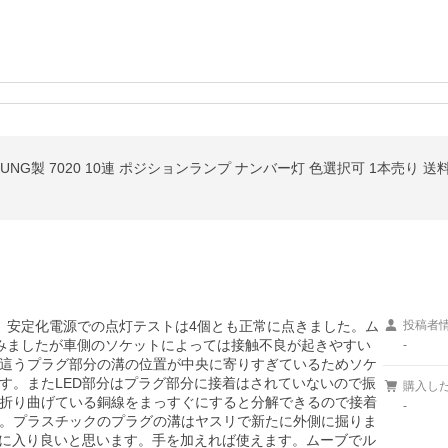
SUNG製 7020 10連 ポジションランプ ナンバー灯 色選択可 1本売り 送料無
。安定化電源での点灯テストは4個とも正常に点きました。ム
投稿者
みましたが車側のソケットによっては接触不良が起きやすい
-
這うプラグ部分の溝の位置が中央に寄りすぎているためソケ
す。またLED部分はプラグ部分に接着はされていないので振
購入し
折り曲げている銅線をまっすぐにすると分解できるので接着
-
。プラスチックのプラグの溝はヤスリで新たに外側に掘りま
手に入り良いと思います。手を加えれば使えます。ムーブでル