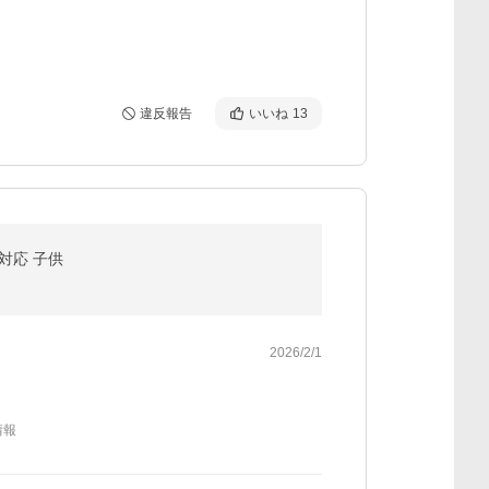
違反報告
いいね
13
 対応 子供
2026/2/1
情報