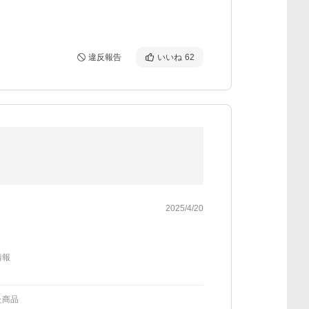
違反報告
いいね
62
2025/4/20
情報
た商品