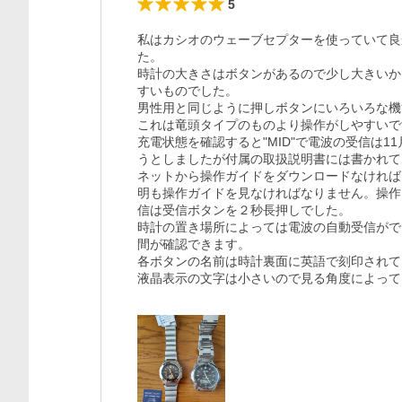
5
私はカシオのウェーブセプターを使っていて良
た。

時計の大きさはボタンがあるので少し大きいか
すいものでした。

男性用と同じように押しボタンにいろいろな機
これは竜頭タイプのものより操作がしやすいで
充電状態を確認すると"MID"で電波の受信は
うとしましたが付属の取扱説明書には書かれて
ネットから操作ガイドをダウンロードなければ
明も操作ガイドを見なければなりません。操作
信は受信ボタンを２秒長押しでした。

時計の置き場所によっては電波の自動受信がで
間が確認できます。

各ボタンの名前は時計裏面に英語で刻印されて
液晶表示の文字は小さいので見る角度によって