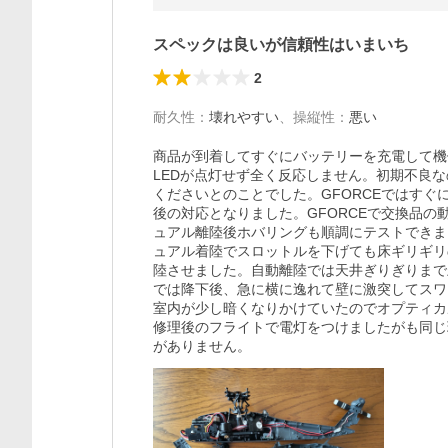
スペックは良いが信頼性はいまいち
2
耐久性
：
壊れやすい
、
操縦性
：
悪い
商品が到着してすぐにバッテリーを充電して機
LEDが点灯せず全く反応しません。初期不良な
くださいとのことでした。GFORCEではすぐ
後の対応となりました。GFORCEで交換品
ュアル離陸後ホバリングも順調にテストできま
ュアル着陸でスロットルを下げても床ギリギリ
陸させました。自動離陸では天井ぎりぎりまで
では降下後、急に横に逸れて壁に激突してスワ
室内が少し暗くなりかけていたのでオプティカ
修理後のフライトで電灯をつけましたがも同じ