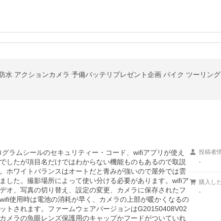
ログラムシールのセキュリティー・コード、wifiアプリが使え
投稿者
でしたが項目名だけではわからない機能ものもあるので取説
-
。ホワイトバランスはオートだと青みが強いので屋外では雲
した。撮影場所によって使い分ける必要があります。wifiア
購入し
デオ、写真の切り替え、設定の変更、カメラに保存されたフ
-
ifi使用時は電池の消耗が早く、カメラの上部が暖かくなるの
されます。ファームウェアバージョンはG20150408V02
カメラの魚眼レンズ保護用のキャップかフードがついていれ