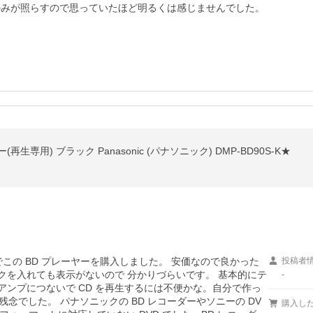
のみが照らすので思っていたほど明るくは感じませんでした。

専用) ブラック Panasonic (パナソニック) DMP-BD90S-K★
この BD プレーヤーを購入しました。 安価なので良かった
投稿者
スクを入れても表示がないので 分かりづらいです。 基本的にテ
-
 アンプにつないで CD を再生するには不便かな。自分で作っ
残念でした。 パナソニックの BD レコーダーやソニーの DV
購入し