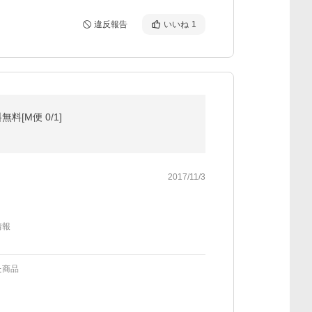
違反報告
いいね
1
料[M便 0/1]
2017/11/3
情報
た商品