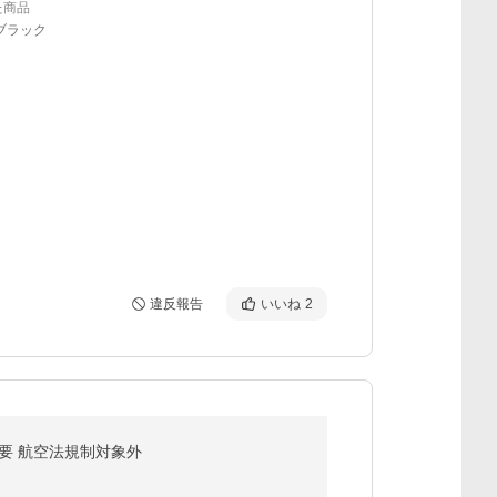
た商品
ブラック
違反報告
いいね
2
 免許不要 航空法規制対象外