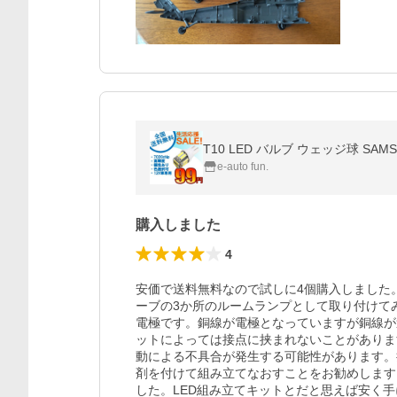
T10 LED バルブ ウェッジ球 SAM
e-auto fun.
購入しました
4
安価で送料無料なので試しに4個購入しました
ーブの3か所のルームランプとして取り付けて
電極です。銅線が電極となっていますが銅線が
ットによっては接点に挟まれないことがありま
動による不具合が発生する可能性があります。
剤を付けて組み立てなおすことをお勧めします
した。LED組み立てキットとだと思えば安く