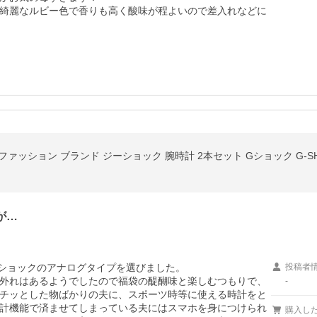
綺麗なルビー色で香りも高く酸味が程よいので差入れなどに
ファッション ブランド ジーショック 腕時計 2本セット Gショック G-SHOC
が…
ショックのアナログタイプを選びました。

投稿者
外れはあるようでしたので福袋の醍醐味と楽しむつもりで、
-
チッとした物ばかりの夫に、スポーツ時等に使える時計をと
計機能で済ませてしまっている夫にはスマホを身につけられ
購入し