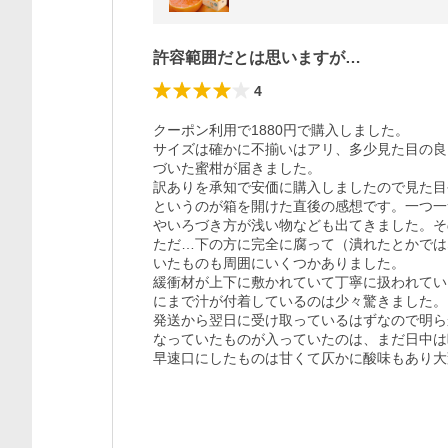
許容範囲だとは思いますが…
4
クーポン利用で1880円で購入しました。

サイズは確かに不揃いはアリ、多少見た目の良
づいた蜜柑が届きました。

訳ありを承知で安価に購入しましたので見た目
というのが箱を開けた直後の感想です。一つ一
やいろづき方が浅い物なども出てきました。そ
ただ…下の方に完全に腐って（潰れたとかでは
いたものも周囲にいくつかありました。

緩衝材が上下に敷かれていて丁寧に扱われてい
にまで汁が付着しているのは少々驚きました。

発送から翌日に受け取っているはずなので明ら
なっていたものが入っていたのは、まだ日中は
早速口にしたものは甘くて仄かに酸味もあり大