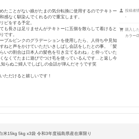
めたことがない娘がたまの気分転換に使用するのでテキトー
投稿者
和感なく馴染んでくれるので重宝します。

-
リピをする予定。

ても長さは足りませんがテキトーに五個を散らして着けると
購入し
りです。

カラー/
ープルピンクのグラデーションを使用したら、人待ち中見知
すねと声をかけていただいきしばし会話をしたとの事。「髪
らいの割合は日本人の髪色を引き立てるわね」と仰っていた
くなくてたまに遊びでつけ毛を使っているんです…と返し今
見知らぬご婦人でしばしの会話が弾んだそうです笑

いただけると嬉しいです！
白米15kg 5kg x3袋 令和3年度福島県産在庫限り