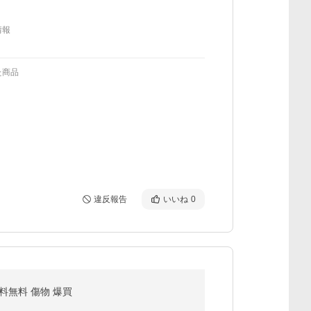
情報
た商品
違反報告
いいね
0
送料無料 傷物 爆買