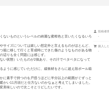
投稿者
くないものというレベルの綺麗な蜜柑色と言いたくなるいろ
-
やサイズについては嬉しい想定外と言えるものがほとんど、
購入し
つ籠に移して行くと育成時にできた傷のようなものがある物
-
の辺りも全く問題には感じず。

ない状態）いたものが2個あり、その汁でベタベタになって
るように感じていただけに、緩衝材をさらに超え段ボール箱
かに素手で持つのを戸惑うほどに半分以上の範囲がぐずっと
暖かい11月頭だと仕方ないのかなぁと考えてしまいました。

変美味しいので次こそとリピしたいです。