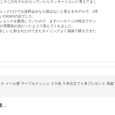
こそこのモデルが入っていたらラッキーくらいに考えてまし
-
ョックだけでも送料込みなら損はないと思えるモデルで、2本
ASIOの品でした。

ショックを愛用していたので、まずパッケージの時点でテン
の雰囲気の品だったようで喜んでくれました。

欲しいと頼まれたのでまたタイミングよく福袋で購入できた
ッチ メール便 マーブルメッシュ ３５色 ５本注文で１本プレゼント 高級
度…