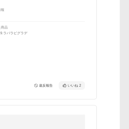
情報
た商品
29.ラパラピグラデ
違反報告
いいね
2