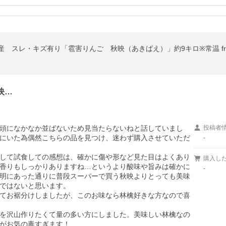
 スレ・キズ有り「雹害りんご 秋映（あきばえ）」約9キロ※常温 frt
映…
頭になかなか並ばないため見当たらないねと話していまし
投稿者
にいた為偶然こちらの品を見つけ、迷わず購入させていただ
-
して試食しての感想は、確かに傷や形など見た目はよくあり
購入し
香りもしっかりありますね…というより酸味や旨みは確かに
-
明にあった通りに普段スーパーで買う秋映よりとっても美味
ではないと思います。

てお裾分けしましたが、このお味なら林檎好きな方なので喜
を沢山作りたくて量の多い方にしました。美味しい林檎なの
がお気の毒すぎます！
