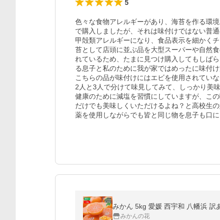
5
色々な食物アレルギーがあり、海苔を作る環境
で購入しましたが、それは味付けではない普通
甲殻類アレルギーになり、食品表示を細かくチ
苔として店頭に並ぶ品を大型スーパーや自然食
れているため、たまに見つけ購入してもしばら
る息子と私のために我が家ではめったに味付け
こちらの品が味付けにはエビを使用されていな
2人と3人で分けて味見してみて、しっかり美味
健康のために減塩を習慣にしていますが、この
だけでも美味しくいただけるよね？と高校生の
薬を使用しながらでも皆と同じ物を息子も口に
みかん 5kg 愛媛 西宇和 八幡浜 訳
みかんの花