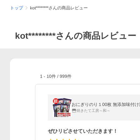
トップ
kot********さんの商品レビュー
kot********さんの商品レビュー
1
-
10
件 /
999
件
おにぎりのり１00枚 無添加味付
焼きたて工房～和～
ぜひリピさせていただきます！