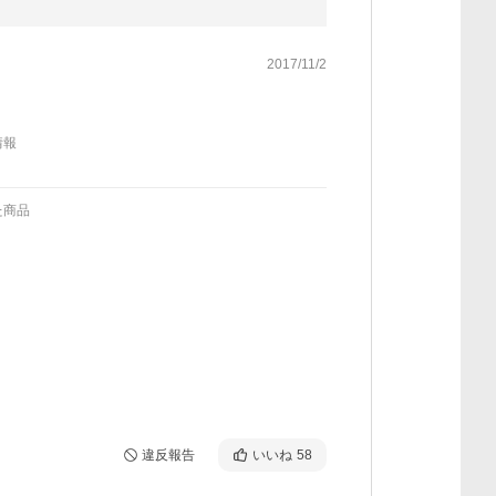
2017/11/2
情報
た商品
違反報告
いいね
58