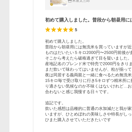
米屋太三郎
初めて購入しました。普段から朝昼用に
5
初めて購入しました。

普段から朝昼用には無洗米を買っていますが近
ものはだいたい５キロ2000円〜2500円前後が
そこから考えたら破格過ぎて目を疑いました。

産地記名のブレンド米で特売で2000円をきりま
まだ炊いて味わってはいませんが、粒が揃って
夜は同居する義両親と一緒に食べるため無洗米
15キロ毎で受け取りに行き5キロずつ精米所
り適さない気候なのか不味くはないけれど…お
合わないと感じ我慢する日々です。

追記です。

炊いた感想は品種的に普通の水加減だと我が家
いますが、ひとめぼれの美味しさや特長がしっ
ひまた購入させていただきたいです