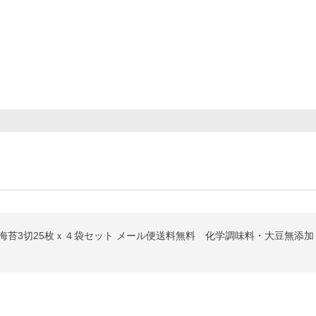
け海苔3切25枚ｘ４袋セット メール便送料無料 化学調味料・大豆無添加