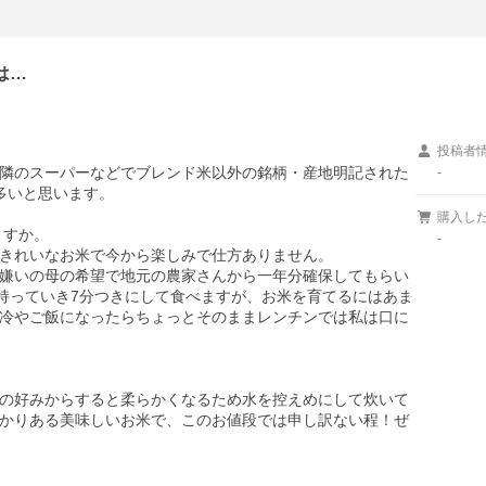
は…
投稿者
隣のスーパーなどでブレンド米以外の銘柄・産地明記された
-
多いと思います。

購入し
すか。

-
きれいなお米で今から楽しみで仕方ありません。

嫌いの母の希望で地元の農家さんから一年分確保してもらい
に持っていき7分つきにして食べますが、お米を育てるにはあま
冷やご飯になったらちょっとそのままレンチンでは私は口に
の好みからすると柔らかくなるため水を控えめにして炊いて
かりある美味しいお米で、このお値段では申し訳ない程！ぜ