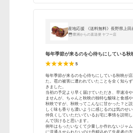
産地応援 《送料無料》長野県上田産
豊洲からの直送便 ヤフー店
毎年季節が来るのを心待ちにしている秋
5
毎年季節が来るのを心待ちにしている秋映が店
た。雹の被害に遭われていたことを全く知らず
きました。

当初の予定より早く届けていただき、早速冷や
ませんが、ちゃんと秋映の独特な酸味と食感や
秋映ですが、秋映ってこんなに甘かった？と説
しく味も香りも濃いように感じるのは気のせい
仲良くしていただいているお宅に事情を説明し
んで頂けると思います。

例年はもったいなくて少量しか作れないジャム
に流通させられないのは丹精込めて生産者の方