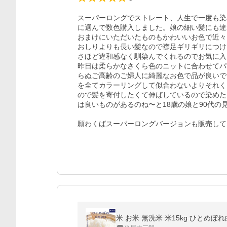
スーパーロングでストレート、人生で一度も染
に選んで数色購入しました。娘の細い髪にも違
おまけにいただいたものもかわいいお色で近々
おしりよりも長い髪なので襟足ギリギリにつけ
さほど違和感なく馴染んでくれるのでお気に入
昨日は柔らかなさくら色のニットに合わせてパ
らぬご高齢のご婦人に綺麗なお色で品が良いで
を全てカラーリングして似合わないよりそれく
ので髪を寄付したくて伸ばしているので染めた
は良いものがあるのね〜と18歳の娘と90代の
願わくばスーパーロングバージョンも販売して
米 お米 無洗米 米15kg ひとめぼれ