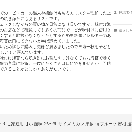
でのエビ・カニの混入や接触はもちろんリスクを理解した上
投稿者
の焼き海苔にもあるリスクです。

-
ェックしながらの買い物が日常になり長いですが、味付け海
のお店などで確認しても多くの商品でエビが味付けに使用さ
購入し
くすると取扱がなくなったりするため甲殻類アレルギーのあ
-
海苔は口にできないと半ば諦めていました。

いため試しに購入し先ほど届きましたので早速一枚を子ども
しい！と喜んでいます。

味付け海苔なら焼き餅にお醤油をつけなくてもお海苔で巻く
娘の言葉に納得。一度にたくさんは口にできませんが、予防
できることがとにかくありがたいです。
あり ご家庭用 甘い 酸味 2S〜3L サイズ ミカン 果物 旬 フルーツ 蜜柑 