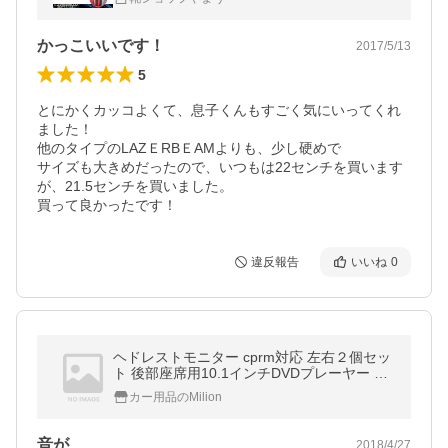
マルチパーパスモデル TKB-305
かっこいいです！
2017/5/13
5
とにかくカッコよくて、息子くんもすごく気にいってくれ
ました！

他のタイプのLAZＥRBＥAMよりも、少し硬めで

サイズも大きめだったので、いつもは22センチを買います
が、21.5センチを買いました。

買って良かったです！
違反報告
いいね
0
ヘドレストモニター cprm対応 左右２個セッ
ト 後部座席用10.1インチDVDプレーヤー ス
ピーカー内蔵 ヘッドホン無料付き 取り付
カー用品のMilion
け簡単(C1100AJ)1年保証
音が…
2018/4/27