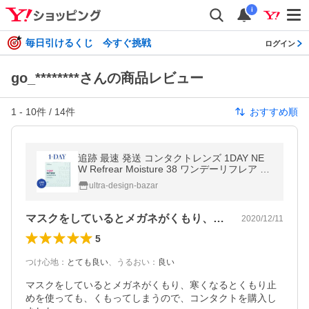
i
毎日引けるくじ 今すぐ挑戦
ログイン
go_********さんの商品レビュー
1
-
10
件 /
14
件
おすすめ順
追跡 最速 発送 コンタクトレンズ 1DAY NE
W Refrear Moisture 38 ワンデーリフレア モ
イスチャー38 30枚入り ソフト クリア 1日 1
ultra-design-bazar
ヶ月分
マスクをしているとメガネがくもり、寒く…
2020/12/11
5
つけ心地
：
とても良い
、
うるおい
：
良い
マスクをしているとメガネがくもり、寒くなるとくもり止
めを使っても、くもってしまうので、コンタクトを購入し