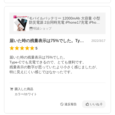
モバイルバッテリー 12000mAh 大容量 小型
防災電源 2台同時充電 iPhone17充電 iPhone
iPad Android各機種対応 USB出力 PSE認証
明誠ショップ
み【PL保険加入済み製品・安心】
届いた時の残量表示は75%でした。Ty…
2022/3/17
5
届いた時の残量表示は75%でした。

Type-Cでも充電できるので、とても便利です。

残量表示の数字が思っていたより小さく感じましたが、

購入した商品
カラー/ホワイト
違反報告
いいね
0