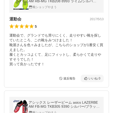
AM RB-MG TKB208 8993 ライム/シルバー
キッズ スニーカー ジュニアランニングシュ
靴ショップやまう
ーズ TKB-208
運動会
2017/5/13
5
運動会で、グランドでも滑りにくく、走りやすい靴を探し
ていたところ、この靴をみつけました！

靴屋さんを色々みましたが、こちらのショップが1番安く買
えました。

履くとカッコよくて、足にフィットし、柔らかくて走りや
すそうでした！

買って良かったです！
違反報告
いいね
0
アシックス レーザービーム asics LAZERBE
AM FB-MG TKB305 9390 シルバー/ブラック
ジュニア スニーカー トレーニングシューズ
靴ショップやまう