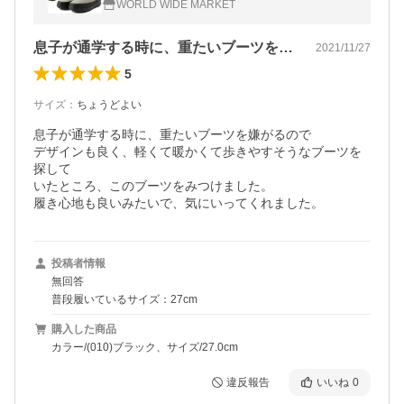
WORLD WIDE MARKET
ーツ アウトドア /YU0337
息子が通学する時に、重たいブーツを嫌が…
2021/11/27
5
サイズ
：
ちょうどよい
息子が通学する時に、重たいブーツを嫌がるので

デザインも良く、軽くて暖かくて歩きやすそうなブーツを
探して

いたところ、このブーツをみつけました。

履き心地も良いみたいで、気にいってくれました。
投稿者情報
無回答
普段履いているサイズ：27cm
購入した商品
カラー/(010)ブラック、サイズ/27.0cm
違反報告
いいね
0