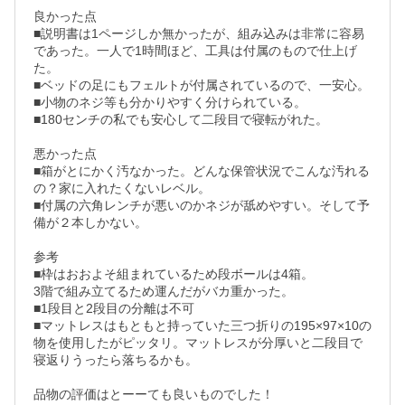
良かった点

■説明書は1ページしか無かったが、組み込みは非常に容易
であった。一人で1時間ほど、工具は付属のもので仕上げ
た。

■ベッドの足にもフェルトが付属されているので、一安心。

■小物のネジ等も分かりやすく分けられている。

■180センチの私でも安心して二段目で寝転がれた。

悪かった点

■箱がとにかく汚なかった。どんな保管状況でこんな汚れる
の？家に入れたくないレベル。

■付属の六角レンチが悪いのかネジが舐めやすい。そして予
備が２本しかない。

参考

■枠はおおよそ組まれているため段ボールは4箱。

3階で組み立てるため運んだがバカ重かった。

■1段目と2段目の分離は不可

■マットレスはもともと持っていた三つ折りの195×97×10の
物を使用したがピッタリ。マットレスが分厚いと二段目で
寝返りうったら落ちるかも。
