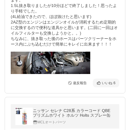
ます。

1.5L抜き取りましたが10分ほどで終了しました！思ったよ
り手軽でした。

(4L給油できたので、ほぼ抜けたと思います)

2AZ型のエンジンはエンジンオイルが消耗するため定期的
に交換するので便利な道具かと思います。(二回に一回はオ
イルフィルターも交換しようかと。。)

ちなみに、抜き取った後のホースはパーツクリーナーをホ
ース内にぶち込むだけで簡単にキレイに出来ます！！！
違反報告
いいね
6
ニッサン セレナ C28系 カラーコード QBE
プリズムホワイト ホルツ Holts スプレー缶
MCLオートパーツ