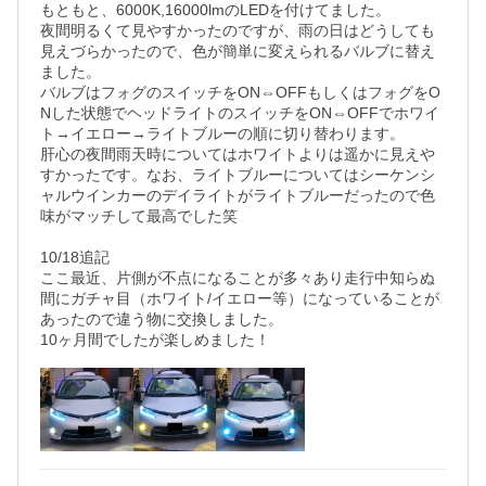
もともと、6000K,16000lmのLEDを付けてました。

夜間明るくて見やすかったのですが、雨の日はどうしても
見えづらかったので、色が簡単に変えられるバルブに替え
ました。

バルブはフォグのスイッチをON⇔OFFもしくはフォグをO
Nした状態でヘッドライトのスイッチをON⇔OFFでホワイ
ト→イエロー→ライトブルーの順に切り替わります。

肝心の夜間雨天時についてはホワイトよりは遥かに見えや
すかったです。なお、ライトブルーについてはシーケンシ
ャルウインカーのデイライトがライトブルーだったので色
味がマッチして最高でした笑

10/18追記

ここ最近、片側が不点になることが多々あり走行中知らぬ
間にガチャ目（ホワイト/イエロー等）になっていることが
あったので違う物に交換しました。

10ヶ月間でしたが楽しめました！