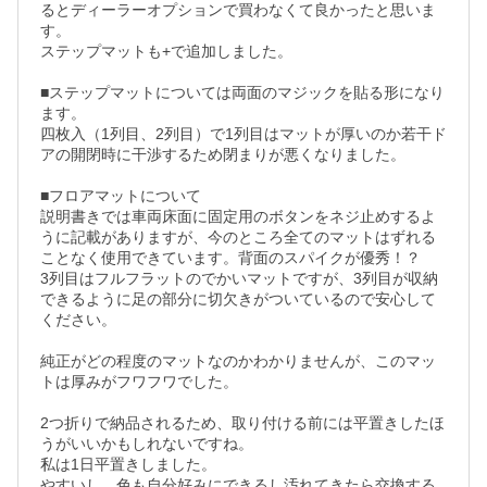
るとディーラーオプションで買わなくて良かったと思いま
す。

ステップマットも+で追加しました。

■ステップマットについては両面のマジックを貼る形になり
ます。

四枚入（1列目、2列目）で1列目はマットが厚いのか若干ド
アの開閉時に干渉するため閉まりが悪くなりました。

■フロアマットについて

説明書きでは車両床面に固定用のボタンをネジ止めするよ
うに記載がありますが、今のところ全てのマットはずれる
ことなく使用できています。背面のスパイクが優秀！？

3列目はフルフラットのでかいマットですが、3列目が収納
できるように足の部分に切欠きがついているので安心して
ください。

純正がどの程度のマットなのかわかりませんが、このマッ
トは厚みがフワフワでした。

2つ折りで納品されるため、取り付ける前には平置きしたほ
うがいいかもしれないですね。

私は1日平置きしました。

やすいし、色も自分好みにできるし汚れてきたら交換する