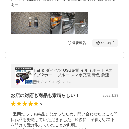
ぁー
違反報告
いいね
2
トヨタ ダイハツ USB充電 イルミポート Aタ
イプ 2ポート ブルー スマホ充電 青色 急速充
電
セカンドコレクション
お店の対応も商品も素晴らしい！
2022/1/28
5
1週間たっても納品しなかったため、問い合わせたところ即
日代品を発送していただきました。※後に、子供がポスト
を開けて受け取っていたことが判明。
