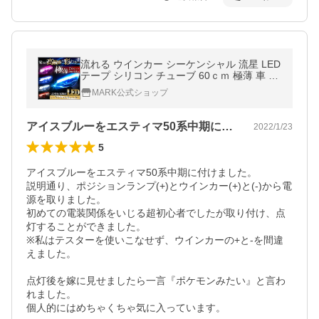
流れる ウインカー シーケンシャル 流星 LED
テープ シリコン チューブ 60ｃｍ 極薄 車 ポ
ジション ランプ ライト 2本セット 車検 ウィ
MARK公式ショップ
ンカー z o
アイスブルーをエスティマ50系中期に付…
2022/1/23
5
アイスブルーをエスティマ50系中期に付けました。

説明通り、ポジションランプ(+)とウインカー(+)と(-)から電
源を取りました。

初めての電装関係をいじる超初心者でしたが取り付け、点
灯することができました。

※私はテスターを使いこなせず、ウインカーの+と-を間違
えました。

点灯後を嫁に見せましたら一言『ポケモンみたい』と言わ
れました。

個人的にはめちゃくちゃ気に入っています。
