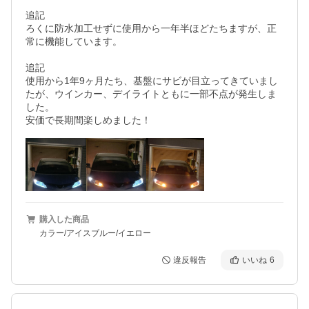
追記

ろくに防水加工せずに使用から一年半ほどたちますが、正
常に機能しています。

追記

使用から1年9ヶ月たち、基盤にサビが目立ってきていまし
たが、ウインカー、デイライトともに一部不点が発生しま
した。

安価で長期間楽しめました！
購入した商品
カラー/アイスブルー/イエロー
違反報告
いいね
6