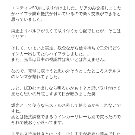
エスティマ50系に取り付けました。リアのみ交換しました
がハイフラ防止抵抗が付いているので楽々交換ができると
思っていました。

純正よりバルブが長くて取り付くか心配でしたが、そこは
クリア！

そして、いよいよ実走。残念ながら信号待ちで二分ほどウ
インカー出してたらハイフラしました。。

また、光量は日中の視認性は良いとは言えません。

なので、電球に戻そうと思い外そうとしたところステルス
のレンズが割れてました。

ふと、LEDむき出しなら明るいかも！？と思い取り付けて
見たら思いの外眩しすぎて目が眩みました笑

爆光として使うならステルス外して使えるかもしれないで
すね。

あとは抵抗調整できるウインカーリレーも別で買ったので
それで使おうか迷ってます。

ステルス抵抗付きとはいえ、少し工夫が必要な商品でした