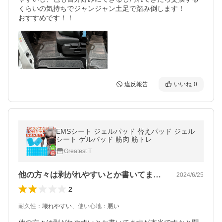
くらいの気持ちでジャンジャン土足で踏み倒します！

おすすめです！！
違反報告
いいね
0
EMSシート ジェルパッド 替えパッド ジェル
シート ゲルパッド 筋肉 筋トレ
Greatest T
他の方々は剥がれやすいとか書いてますが…
2024/6/25
2
耐久性
：
壊れやすい
、
使い心地
：
悪い