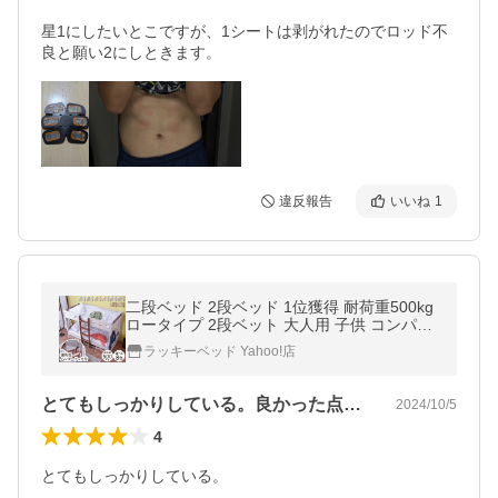
星1にしたいとこですが、1シートは剥がれたのでロッド不
良と願い2にしときます。
違反報告
いいね
1
二段ベッド 2段ベッド 1位獲得 耐荷重500kg
ロータイプ 2段ベット 大人用 子供 コンパク
ト ローシェンEX2 本体のみ -ART
ラッキーベッド Yahoo!店
とてもしっかりしている。良かった点■説…
2024/10/5
4
とてもしっかりしている。
