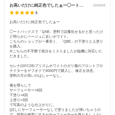
お高いだけに純正色でしたぁー◯ートバッ…
2026/4/3
5
お高いだけに純正色でしたぁー

◯ートバックスで「QAB」塗料で誤魔化せるかと思ったけ
ど明らかにベージュに近いホワイト。

こちらのショップが一番安く、「QBE」の下塗りと上塗り
を購入。

※こちらの不手際で発注をミスりましたが臨機に対応いた
だきました。

セレナ(GFC28)プリズムホワイトのガリ傷のフロントプロ
テクターをヤフオクで4000円で購入し、修正を決意。

塗料の方が高いのはしゃーなし。

傷を慣らして

サーフェーサー×8回

下塗り×4回

上塗り×3回

で写真のような仕上がりに。

(試しにサーフェーサーなしで塗りましたが弾いちゃうの
で、脱脂を確実にするかサーフェーサーを塗りましょう)
