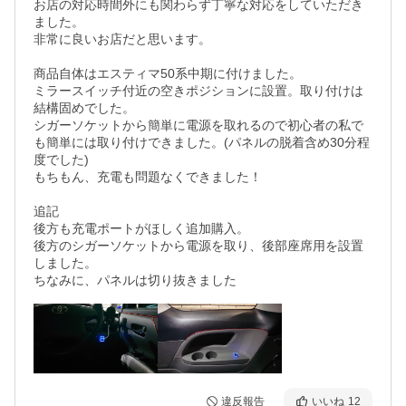
お店の対応時間外にも関わらず丁寧な対応をしていただき
ました。

非常に良いお店だと思います。

商品自体はエスティマ50系中期に付けました。

ミラースイッチ付近の空きポジションに設置。取り付けは
結構固めでした。

シガーソケットから簡単に電源を取れるので初心者の私で
も簡単には取り付けできました。(パネルの脱着含め30分程
度でした)

もちもん、充電も問題なくできました！

追記

後方も充電ポートがほしく追加購入。

後方のシガーソケットから電源を取り、後部座席用を設置
しました。

ちなみに、パネルは切り抜きました
違反報告
いいね
12