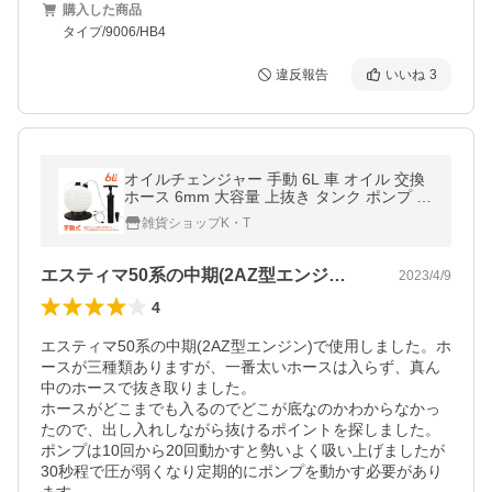
購入した商品
タイプ/9006/HB4
違反報告
いいね
3
オイルチェンジャー 手動 6L 車 オイル 交換
ホース 6mm 大容量 上抜き タンク ポンプ バ
キューム エンジン ブレーキ DIY ジャッキア
雑貨ショップK・T
ップ不要 電源不要 バイク
エスティマ50系の中期(2AZ型エンジ…
2023/4/9
4
エスティマ50系の中期(2AZ型エンジン)で使用しました。ホ
ースが三種類ありますが、一番太いホースは入らず、真ん
中のホースで抜き取りました。

ホースがどこまでも入るのでどこが底なのかわからなかっ
たので、出し入れしながら抜けるポイントを探しました。
ポンプは10回から20回動かすと勢いよく吸い上げましたが
30秒程で圧が弱くなり定期的にポンプを動かす必要があり