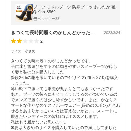
ブーツ ミドルブーツ 防寒ブーツ あったか 靴
冬 ^bo-856^
ベルサマー28
きつくて長時間履くのがしんどかったです…
2023/3/24
2
サイズ
：
小さめ
きつくて長時間履くのがしんどかったです。

子供達と雪遊びをするのに動きやすいスノーブーツがほし
く妻と私の分を購入しました

普段26.5の靴を履いているので42サイズ(26.5-27.0)を購入
しました。

薄い靴下で履いても爪先が丸まりとてもきつかったです。
あと、ブーツの後ろにもヒラヒラしてるのがついているの
でメンズで履くのは少し恥ずかしいです。また、かなりス
マートな作りなのでスノボーウェアー(緩めのズボン)と合わ
せるとあまりかっこいいとは言えないかと。。スマートに
履きたいレディースの皆様にはオススメします。

私はもう履かないと思います。
