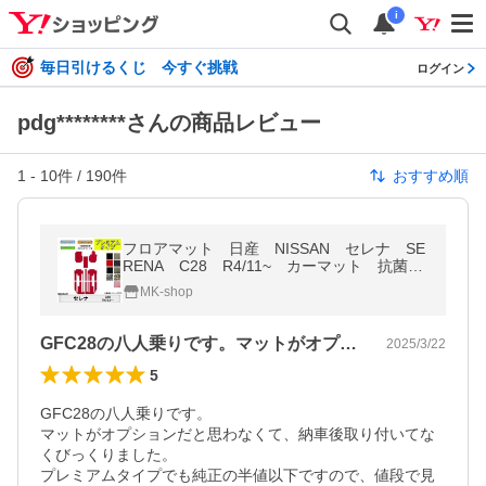
i
毎日引けるくじ 今すぐ挑戦
ログイン
pdg********さんの商品レビュー
1
-
10
件 /
190
件
おすすめ順
フロアマット 日産 NISSAN セレナ SE
RENA C28 R4/11~ カーマット 抗菌
消臭 トランクマット付 プレミアムタイ
MK-shop
プ
GFC28の八人乗りです。マットがオプ…
2025/3/22
5
GFC28の八人乗りです。

マットがオプションだと思わなくて、納車後取り付いてな
くびっくりました。

プレミアムタイプでも純正の半値以下ですので、値段で見