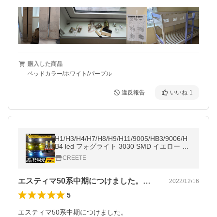
購入した商品
ベッドカラー/ホワイト/パープル
違反報告
いいね
1
H1/H3/H4/H7/H8/H9/H11/9005/HB3/9006/H
B4 led フォグライト 3030 SMD イエロー ア
イスブルー ホワイト 3色切り替え LEDバル
CREETE
ブ 12V車対応
エスティマ50系中期につけました。もと…
2022/12/16
5
エスティマ50系中期につけました。
