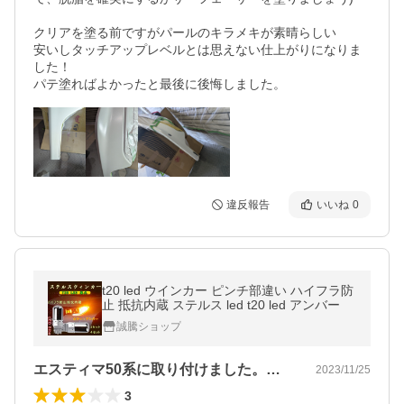
クリアを塗る前ですがパールのキラメキが素晴らしい

安いしタッチアップレベルとは思えない仕上がりになりま
した！

パテ塗ればよかったと最後に後悔しました。
違反報告
いいね
0
t20 led ウインカー ピンチ部違い ハイフラ防
止 抵抗内蔵 ステルス led t20 led アンバー
誠騰ショップ
エスティマ50系に取り付けました。リア…
2023/11/25
3