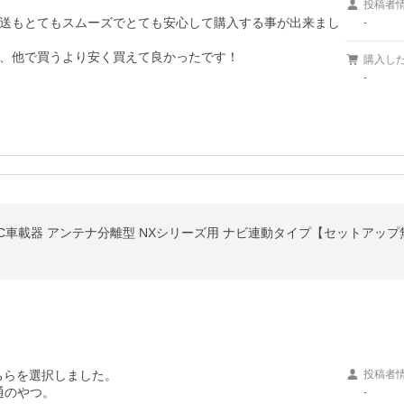
投稿者
送もとてもスムーズでとても安心して購入する事が出来まし
-
、他で買うより安く買えて良かったです！
購入し
-
イン ETC車載器 アンテナ分離型 NXシリーズ用 ナビ連動タイプ【セットアッ
ちらを選択しました。

投稿者
のやつ。

-