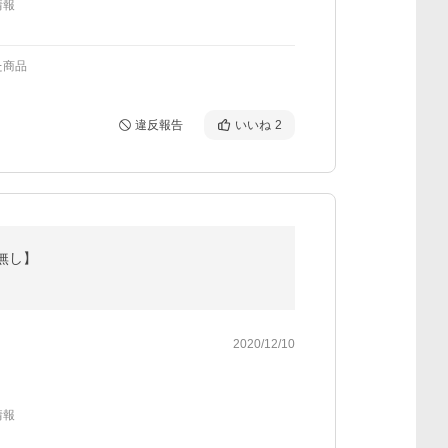
情報
た商品
違反報告
いいね
2
プ無し】
2020/12/10
情報