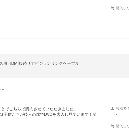
購入し
-
リーズ用 HDMI接続リアビジョンリンクケーブル
と…
ことでこちらで購入させていただきました。

投稿者
は子供たちが後ろの席でDVDを大人し見ています！笑
-
購入し