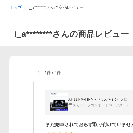
トップ
i_a********さんの商品レビュー
i_a********さんの商品レビュー
1
-
4
件 /
4
件
XF11NX-HI-NR アルパイン 
スカイドラゴンオートパーツストア
まだ納車されておらず取り付けていませ