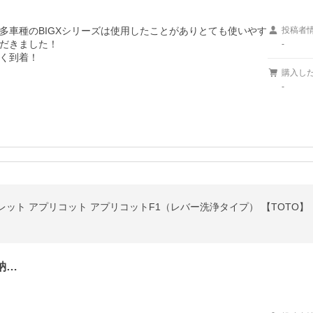
多車種のBIGXシリーズは使用したことがありとても使いやす
投稿者
だきました！

-
く到着！

購入し
-
ュレット アプリコット アプリコットF1（レバー洗浄タイプ） 【TOTO】
納…