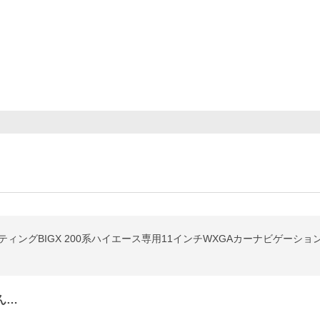
フローティングBIGX 200系ハイエース専用11インチWXGAカーナビゲーショ
ん…