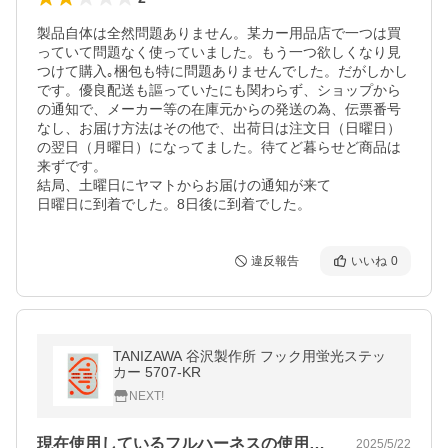
製品自体は全然問題ありません。某カー用品店で一つは買
っていて問題なく使っていました。もう一つ欲しくなり見
つけて購入｡梱包も特に問題ありませんでした。だがしかし
です。優良配送も謳っていたにも関わらず、ショップから
の通知で、メーカー等の在庫元からの発送の為、伝票番号
なし、お届け方法はその他で、出荷日は注文日（日曜日）
の翌日（月曜日）になってました。待てど暮らせど商品は
来ずです。

結局、土曜日にヤマトからお届けの通知が来て

日曜日に到着でした。8日後に到着でした。
違反報告
いいね
0
TANIZAWA 谷沢製作所 フック用蛍光ステッ
カー 5707-KR
NEXT!
現在使用しているフルハーネスの使用期限…
2025/5/22