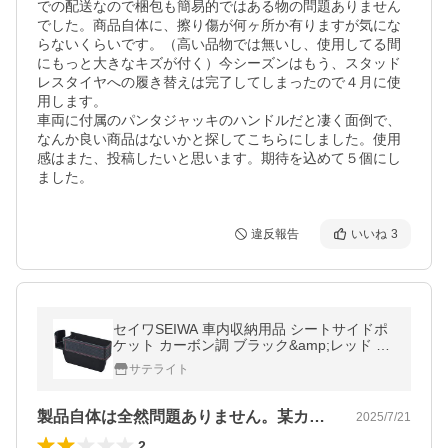
での配送なので梱包も簡易的ではある物の問題ありません
でした。商品自体に、擦り傷が何ヶ所か有りますが気にな
らないくらいです。（高い品物では無いし、使用してる間
にもっと大きなキズが付く）今シーズンはもう、スタッド
レスタイヤへの履き替えは完了してしまったので４月に使
用します。

車両に付属のパンタジャッキのハンドルだと凄く面倒で、
なんか良い商品はないかと探してこちらにしました。使用
感はまた、投稿したいと思います。期待を込めて５個にし
ました。
違反報告
いいね
3
セイワSEIWA 車内収納用品 シートサイドポ
ケット カーボン調 ブラック&amp;レッド W
A64 座席&amp;隙間挿入タイプ カー用品
サテライト
製品自体は全然問題ありません。某カー用…
2025/7/21
2