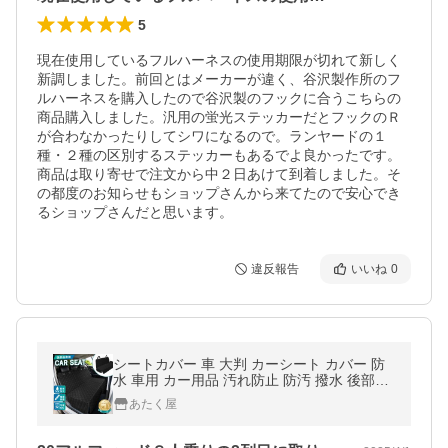
5
現在使用しているフルハーネスの使用期限が切れて新しく
新調しました。前回とはメーカーが違く、谷沢製作所のフ
ルハーネスを購入したので谷沢製のフックに合うこちらの
商品購入しました。汎用の蛍光ステッカーだとフックのＲ
が合わなかったりしてシワになるので。ランヤードの１
種・２種の区別するステッカーもあるでよ良かったです。
商品は取り寄せで注文から中２日あけて到着しました。そ
の都度のお知らせもショップさんから来てたので安心でき
るショップさんだと思います。
違反報告
いいね
0
シートカバー 車 大判 カーシート カバー 防
水 車用 カー用品 汚れ防止 防汚 撥水 後部座
席用 ペット アウトドア 普通車 軽 ハイエー
あたく屋
ス SUV ミニバン対応 部活