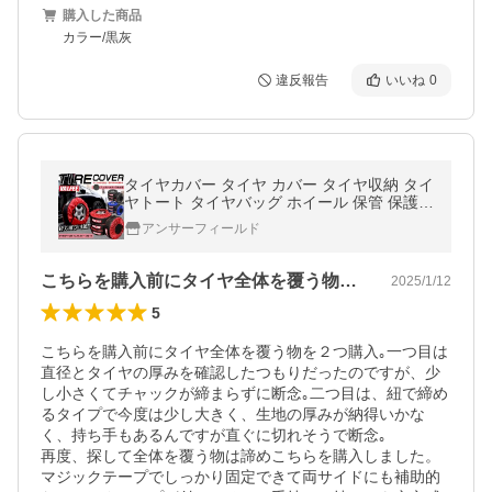
購入した商品
カラー/黒灰
違反報告
いいね
0
タイヤカバー タイヤ カバー タイヤ収納 タイ
ヤトート タイヤバッグ ホイール 保管 保護 4
枚 セット 保護パッド1枚付き
アンサーフィールド
こちらを購入前にタイヤ全体を覆う物を２…
2025/1/12
5
こちらを購入前にタイヤ全体を覆う物を２つ購入｡一つ目は
直径とタイヤの厚みを確認したつもりだったのですが、少
し小さくてチャックが締まらずに断念｡二つ目は、紐で締め
るタイプで今度は少し大きく、生地の厚みが納得いかな
く、持ち手もあるんですが直ぐに切れそうで断念｡

再度、探して全体を覆う物は諦めこちらを購入しました。
マジックテープでしっかり固定できて両サイドにも補助的