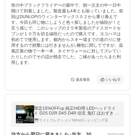
世の中ブラックフライデーの最中で、朝一注文の中一日中
開けて到着しました。製造週も4本とも揃っていました。前
回はDUNLOPのウィンターマックス０２から乗り換えで
す。今回も同じ物にしようと色々探しましたが値段が！と
言う感じで、このショップの２５年製造のアイスガードセ
ブンが１０万を切る値段だったので購入です。ヨコハマは
初めてで使用します。都内からスキー場までの道のりに使
用するので頻繁には行きませんが｡梱包に関してですが、温
風圧着の物で一本一本、タイヤウォールに対してズレてい
たりしたのでその辺が残念でした。ご縁があったらまた利
違反報告
いいね
0
限定15%OFFcp 純正HID用 LEDヘッドライ
ト D2S D2R D4S D4R 信玄 鬼灯 ほおずき 車
検対応 9000ルーメン 6000K ホワイト コン
ライトコレクションYahoo!ショッピング店
バーターレス キャンセラー内蔵
注文から翌日に届きました♪当方、20後…
2023/1/26