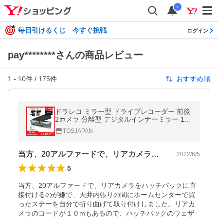
i
毎日引けるくじ 今すぐ挑戦
ログイン
pay********さんの商品レビュー
1
-
10
件 /
175
件
おすすめ順
ドラレコ ミラー型 ドライブレコーダー 前後
2カメラ 分離型 デジタルインナーミラー 12
インチ SONY STARVIS 駐車監視 あおり運転
TOSJAPAN
対策 ノイズ対策 GPS PR998C
当方、20アルファードで、リアカメラを…
2022/6/5
5
当方、20アルファードで、リアカメラをハッチバックに直
接付けるのが嫌で、天井内張りの間にホームセンターで買
ったステーを自分で折り曲げて取り付けしました。リアカ
メラのコードが１０mもあるので、ハッチバックのウェザ