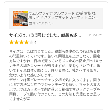
ヴェルファイア アルファード 20系 前期 後
期 サイド ステップマット カーマット エント
ランスマット フロアマット
ヨンクスタイル
サイズは、ほぼ同じでした。縫製も多少の…
2025/3/21
4
サイズは、ほぼ同じでした。縫製も多少のほつれはある物
の問題無いくらいです。強いて問題点を上げるなら、固定
方法ですかね。百均で売っているズレ止めの防止用の1０セ
ンチ角の編み目シートが有りますが、要をなさいです。敷
いてもそれ自体が動くし、降りる際に、社外へずり落ち、
危ないような感じがします。

デザインは黒グレーのチェック柄で気に入ってます。因み
に固定方法は百均でマジックテープを買い、マットの裏の
ポツポツはカッターで削ぎ落とし補強でマジックテープを
両目テープで貼り付けました。この方法も完璧だとは思っ
てませんが😛