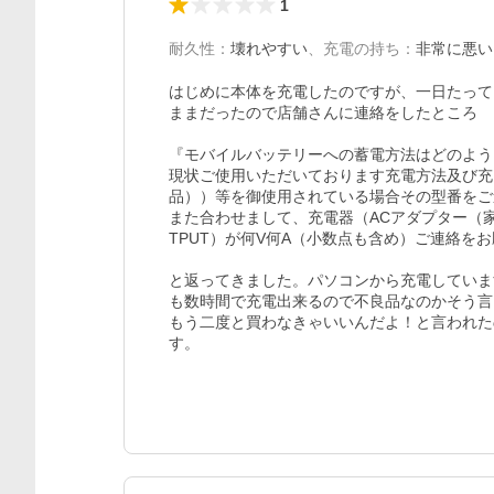
1
耐久性
：
壊れやすい
、
充電の持ち
：
非常に悪い
はじめに本体を充電したのですが、一日たって
ままだったので店舗さんに連絡をしたところ

『モバイルバッテリーへの蓄電方法はどのよう
現状ご使用いただいております充電方法及び充
品））等を御使用されている場合その型番をご
また合わせまして、充電器（ACアダプター（
TPUT）が何V何A（小数点も含め）ご連絡をお
と返ってきました。パソコンから充電していま
も数時間で充電出来るので不良品なのかそう言
もう二度と買わなきゃいいんだよ！と言われた
す。