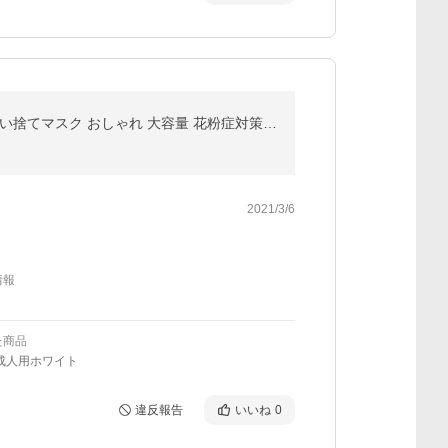
マスク 不織布 50枚 20枚 立体 不織布マスク 立体マスク 3dマスク カラーマスク バイカラー 小顔マスク 使い捨てマスク おしゃれ 大容量 花粉症対策 プリーツ
2021/3/6
情報
た商品
成人用ホワイト
違反報告
いいね
0