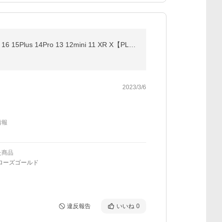
iPhoneケーブル 長さ 2m 急速充電ケーブル 充電器 データ転送ケーブル USBケーブル iPad用 iPhone17 Air 16 15Plus 14Pro 13 12mini 11 XR X【PL保険済み安心】
2023/3/6
情報
た商品
ローズゴールド
違反報告
いいね
0