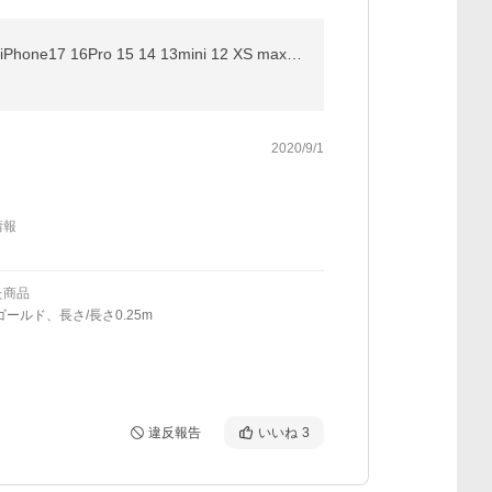
iPhoneケーブル 全機種対応 PD60W 長さ0.25m 0.5m 1m 1.5m 急速充電 Type-cケーブル データ転送 iPad iPhone17 16Pro 15 14 13mini 12 XS max【PL保険済み安心】
2020/9/1
情報
た商品
ゴールド、長さ/長さ0.25m
違反報告
いいね
3