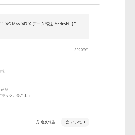
USB Type-C充電ケーブル 長さ0.25/0.5/1/1.5m 高速充電 iPhone17 Air 16Pro 15Plus 14Promax 13mini 12 11 XS Max XR X データ転送 Android【PL保険済み安心】
2020/9/1
情報
た商品
ブラック、長さ/1m
違反報告
いいね
0