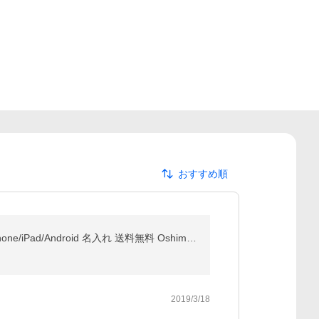
おすすめ順
モバイルバッテリー iphone 小型 充電器 大容量 10000mAh 急速充電 PSE認証 3台同時充電 携帯充電器 iPhone/iPad/Android 名入れ 送料無料 Oshimoba E09
2019/3/18