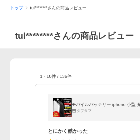
トップ
tul********さんの商品レビュー
tul********さんの商品レビュー
1
-
10
件 /
136
件
タブタブ
とにかく酷かった