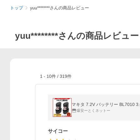
トップ
yuu********さんの商品レビュー
yuu********さんの商品レビュー
1
-
10
件 /
319
件
マキタ 7.2V バッテリー BL7010 3
爆安ーとくネットー
サイコー