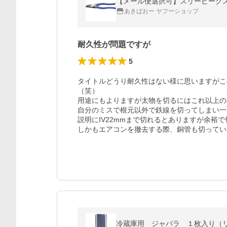
【メール便選択可】スリーピークス D
あきばおー ヤフーショップ
耐久性が問題ですが
5
タイトルどうり耐久性はない様に思いますがこ
（笑）

用途にもよりますが太物を切るにはこれ以上の
自分のミスで根元以外で鉄線を切ってしまい一
説明にIV22mmまで切れるとありますが余裕で
しかもエアコンを撤去する際、銅管も切ってい
冷蔵庫用 ジャバラ １枚入り（リ