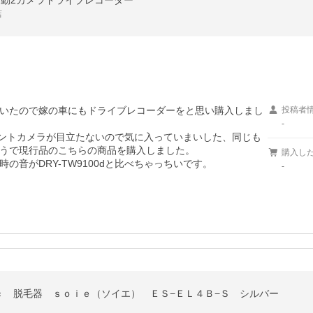
トフォン連動2カメラドライブレコーダー
店
いたので嫁の車にもドライブレコーダーをと思い購入しまし
投稿者
-
てフロントカメラが目立たないので気に入っていまいした、同じも
うで現行品のこちらの商品を購入しました。

購入し
音がDRY-TW9100dと比べちゃっちいです。
-
ｃ 脱毛器 ｓｏｉｅ（ソイエ） ＥＳ−ＥＬ４Ｂ−Ｓ シルバー