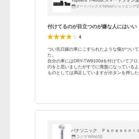
Yupiteru Y-400di スマー
オートバックスYahoo!ショッピング
付けてるのが目立つのが嫌な人にはいい
4
つい先日嫁の車にこすられたような傷がついて
た。

自分の車にはDRY-TW9100dを付けてい
のをと思いましたがすでに廃盤になっているよ
ものとしては満足していますがボタンを押した時の
パナソニック Ｐａｎａｓｏｎｉ
コジマYahoo!店