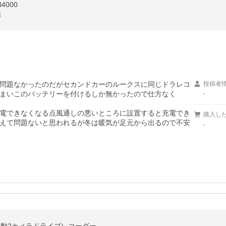
4000
店
問題なかったのだがセカンドカーのルークスに同じドラレコ
投稿者
まいこのバッテリーを付けるしか無かったので仕方なく

-
電できなくなる点風通しの悪いところに設置すると充電でき
購入し
えて問題ないと思われるが冬は暖気が足元から出るので不安
-