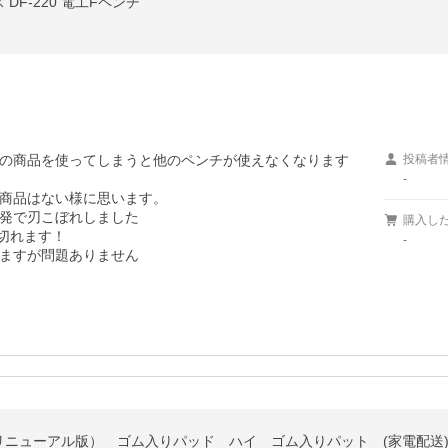
F-220 電工Fペンチ
の商品を使ってしまうと他のペンチが使えなくなります
投稿者
-
商品はない様に思います。

発で刃こぼれしました

購入し
切れます！

-
ますが問題ありません
ニューアル版） ゴム入りパッド ハイ ゴム入りパット (家電配送