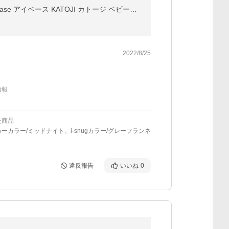
トラベルシステム Joie ジョイー ベビーカー Litetrax 選べる2色 + チャイルドシート i-snug 選べる2色 + i-base アイベース KATOJI カトージ ベビーシート
2022/8/25
情報
た商品
ーカラー/ミッドナイト、i-snugカラー/グレーフランネ
違反報告
いいね
0