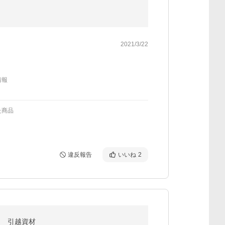
2021/3/22
情報
た商品
違反報告
いいね
2
) 引越資材