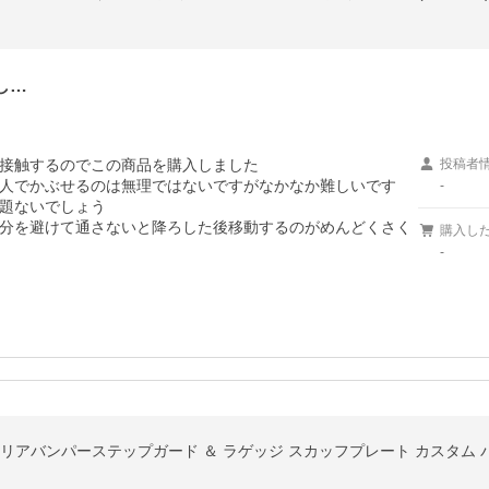
し…
接触するのでこの商品を購入しました

投稿者
人でかぶせるのは無理ではないですがなかなか難しいです

-
題ないでしょう

分を避けて通さないと降ろした後移動するのがめんどくさく
購入し
-
期 リアバンパーステップガード ＆ ラゲッジ スカッフプレート カスタム 