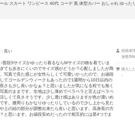
ル スカート ワンピース 40代 コーデ 黒 体型カバー おしゃれ ゆったり 
：
良い
投稿者
女性/50
だいたい普段Sサイズかゆったり着るならMサイズの物を着ていま
ぎても歩きにくいのでサイズ感がどうか？心配しましたが商
購入し
、写真で見た感じが女性らしくて可愛いかったので、お値段
-
してゴールデンウィークもあったので1週間から10日以内の
長さも少し長いかなぁ？と思いましたが気になる程でも無く
写真のままです。生地は少し薄めでペラペラと言えばペラペ
涼しくて良さそうです。少し透け感はありますが色が濃いめ
です。腰周りもかなりゆったりしているので少し上から見た
や上の紐の部分が調整出来たら良いと思います。高身長の方
？と思います。お値段安めだったので相互的には星4つでま