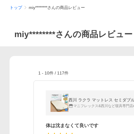
トップ
miy********さんの商品レビュー
miy********さんの商品レビュー
1
-
10
件 /
117
件
マニフレックス&西川など寝具専門店e
体は沈まなくて良いです