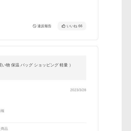
違反報告
いいね
66
 買い物 保温 バッグ ショッピング 軽量 ）
2023/3/28
情報
た商品