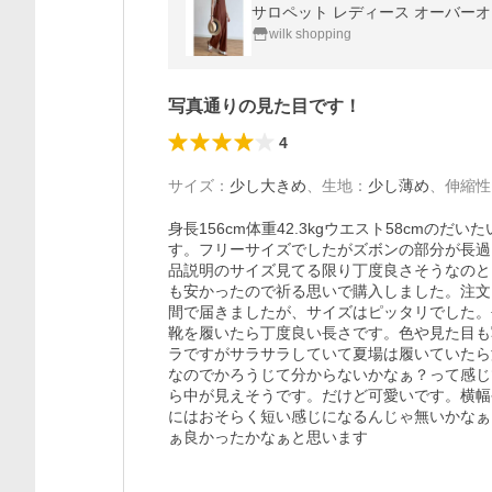
サロペット レディース オーバーオー
wilk shopping
写真通りの見た目です！
4
サイズ
：
少し大きめ
、
生地
：
少し薄め
、
伸縮性
身長156cm体重42.3kgウエスト58cmの
す。フリーサイズでしたがズボンの部分が長過
品説明のサイズ見てる限り丁度良さそうなのと
も安かったので祈る思いで購入しました。注文
間で届きましたが、サイズはピッタリでした。
靴を履いたら丁度良い長さです。色や見た目も
ラですがサラサラしていて夏場は履いていたら
なのでかろうじて分からないかなぁ？って感じ
ら中が見えそうです。だけど可愛いです。横幅
にはおそらく短い感じになるんじゃ無いかなぁ
ぁ良かったかなぁと思います