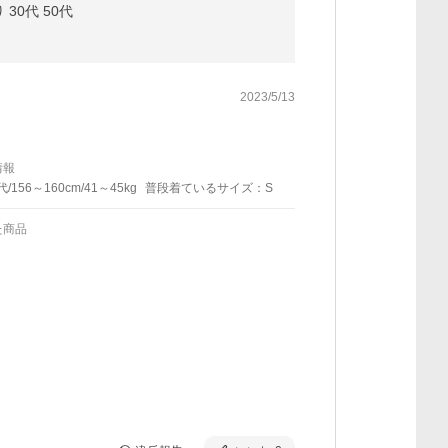
30代 50代
2023/5/13
情報
代/156～160cm/41～45kg
普段着ているサイズ：S
た商品