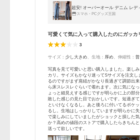
超安! オーバーオール デニム レデ
スマホ・PCグッズ王国
可愛くて気に入って購入したのにガッカ
3
サイズ
：
少し大きめ
、
生地
：
厚め
、
伸縮性
：
普
写真を見て可愛いと思い購入しました。楽しみ
カリ。サイズもかなり迷ってSサイズを注文し
るのですがまず肩紐がかなり長過ぎて調節出来
ら床スレスレぐらいで着れます。次に気になっ
ょっと細見えする感じですが明らかに上の部分
敗した感じの見た目でおかしいです。短過ぎて
といけなくなるし。あと後ろに付いてるポケッ
るし。生地はしっかりしていますが明らかに失
で楽しみにしていましたがショックと損した気
か？高めの値段のストアで購入したらきちんと
送って欲しいです。