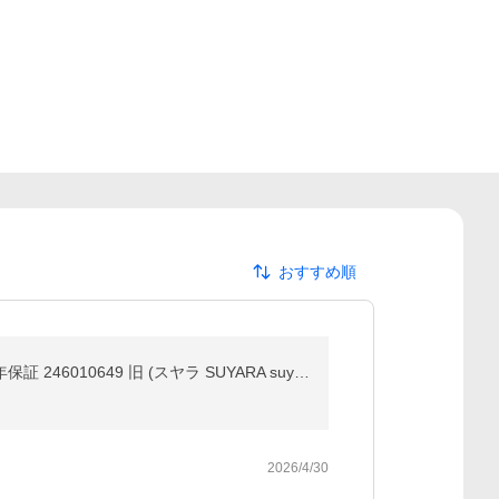
おすすめ順
西川 ラクラ マットレス セミダブル 丸巻き rakura 敷布団 120×200×9cm YA1001 2460-10649 RAKURA 3年保証 246010649 旧 (スヤラ SUYARA suyara)
2026/4/30