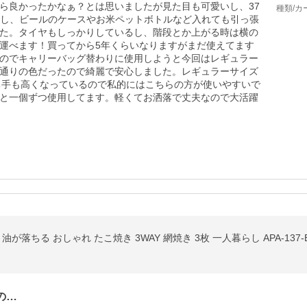
ら良かったかなぁ？とは思いましたが見た目も可愛いし、37
種類/カ
だし、ビールのケースやお米ペットボトルなど入れても引っ張
た。タイヤもしっかりしているし、階段とか上がる時は横の
運べます！買ってから5年くらいなりますがまだ使えてます
のでキャリーバッグ替わりに使用しようと今回はレギュラー
通りの色だったので綺麗で安心しました。レギュラーサイズ
持ち手も高くなっているので私的にはこちらの方が使いやすいで
と一個ずつ使用してます。軽くてお洒落で丈夫なので大活躍
が落ちる おしゃれ たこ焼き 3WAY 網焼き 3枚 一人暮らし APA-137
の…