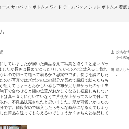
ィース サロペット ボトムス ワイド デニムパンツ シャレ ボトムス 着痩せ 
リ。
通
投稿者
女性/50
にしていましたが届いた商品を見て写真と違う？と思いガッ
ましたが長さは長めでゆったりしているので全然入るし着れ
購入し
ないので切って縫って着るか？思案中です。長さを調節した
-
たのが写真ではズボンの上の部分が長めで腰紐で結んだらち
が短くてちょっとおかしい感じで布が足り無かったのか？失
胸下で合わせると腰の位置がおかしくなるし裾直しもしない
トは真っ直ぐに付いていなくて片側が上がってズレて付いて
敗作、不良品販売されたと思いました。形が可愛いかったの
分です。値段安めで購入したらそんな商品になるんでしょう
した商品を送ってもらえるのでしょうか？きちんと検品して