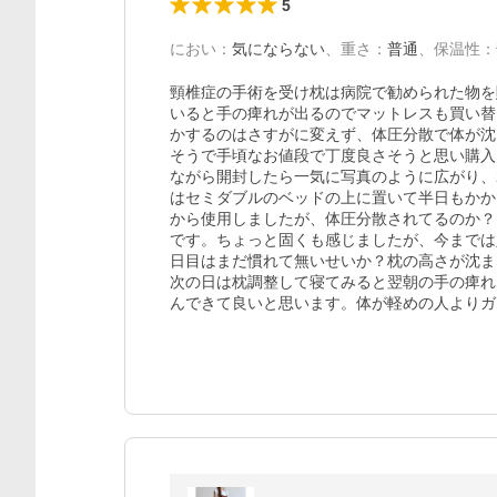
5
におい
：
気にならない
、
重さ
：
普通
、
保温性
：
頸椎症の手術を受け枕は病院で勧められた物を
いると手の痺れが出るのでマットレスも買い替
かするのはさすがに変えず、体圧分散で体が沈
そうで手頃なお値段で丁度良さそうと思い購入
ながら開封したら一気に写真のように広がり、
はセミダブルのベッドの上に置いて半日もかか
から使用しましたが、体圧分散されてるのか？
です。ちょっと固くも感じましたが、今までは
日目はまだ慣れて無いせいか？枕の高さが沈ま
次の日は枕調整して寝てみると翌朝の手の痺れ
んできて良いと思います。体が軽めの人よりガ