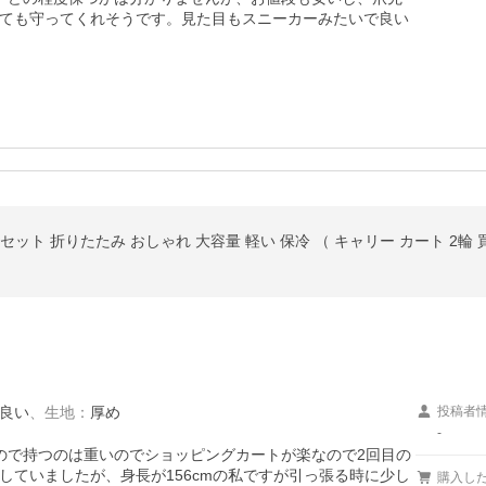
ても守ってくれそうです。見た目もスニーカーみたいで良い
トセット 折りたたみ おしゃれ 大容量 軽い 保冷 （ キャリー カート 2輪
良い
、
生地
：
厚め
投稿者
-
ので持つのは重いのでショッピングカートが楽なので2回目の
していましたが、身長が156cmの私ですが引っ張る時に少し
購入し