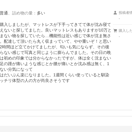
普通
、
詰め物の量
：
多い
投稿者
-
購入しましたが、マットレスが下手ってきてて体が沈み寝て
えないと探してました。良いマットレスもありますが10万と
購入し
まない物を探していたら…機能性は近い感じで体が沈ま無さ
-
。配達して頂いたら丸く収まっていて、やや重いぞ！と思い
2時間ほど立てかけてましたが、匂いも気にならず、その後
らない感じで写真と同じように膨らんでました。その日の晩
は初めの印象では分からなかったですが、体は全く沈まない
足の踵が痛いような感じとか腰が痛いとか沈み感は無く、1
ない分気になって

はだいぶん楽になりました。1週間くらい使っていると馴染
ッチリ体型の人の方が尚良さそうです