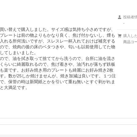
投稿者
-
買い替えで購入しました。サイズ感は気持ち小さめですが、
プレートは前の物よりもかなり良く、焦げ付かないし、煙も
購入し
入れる所何浅いですが、スレスレ一杯入れておけば補充する
商品コード
ので、焼肉の後の床のベタつきや、匂いも以前使用してた物
してしまいました。

ので、油を拭き取って捨ててから洗うので、台所に油を流さ
くらいに綺麗取れるので、焦げ着きや、油汚れが落ちず鉄板
も楽です。お好み焼き用のプレートも綺麗にお好み焼き2枚
す。数が25しか焼けませんが、焼き加減は良いです。１つ注
で、保管の時は新聞紙とかを引いて重ね無いとすぐ剥がれま
と大満足です。