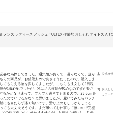
軽量 メンズ レディース メッシュ TULTEX 作業靴 おしゃれ アイトス AIT
必要な為探してました。通気性が良くて、滑らなくて、足が
投稿者
ちらの商品が、お値段安めで良さそうだったので、購入しま
-
してもらえる物を探してましたが、こちらも注文して2日程
感が1番心配でしたが、私は足の横幅が広めなのですが長さ
購入し
にするかかなり迷って、ブカブカ過ぎても困るので、23.5cmを
カラー/
ったのでいけるかな？と思いましたが、履いてみたらバッチ
趾にも当たらず痛く無いです。滑り止めもしっかりしてる
っても大丈夫そうです。まだ履いてお仕事して無いので完璧
。どの程度保つかは分かりませんが、お値段も安いし、爪先