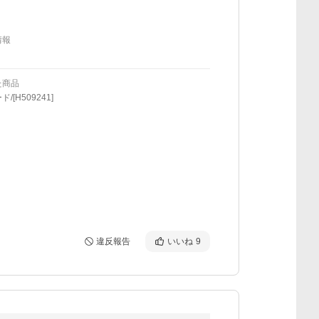
情報
た商品
/[H509241]
違反報告
いいね
9