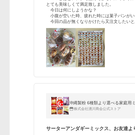
とても美味しくて満足致しました。

　今日は何にしようかな？

　小腹が空いた時、疲れた時には菓子パンがい
　今回の品が無くなりかけたら又注文したいと
沖縄製粉 6種類より選べる家庭用
株式会社湧川商会公式ストア
サーターアンダギーミックス、お友達よ