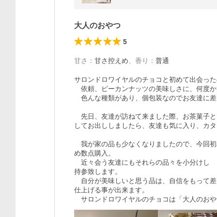
大人のおやつ
5
甘さ
：
甘さ控えめ
、
香り
：
普通
サロンドロワイヤルのチョコと初めて出会った
　依頼、ピーカンナッツの美味しさに、何度か
　色んな種類があり、個包装なのでお友達に差
　先日、友達が訪ねて来ました際、お茶菓子と

してお出ししましたら、友達も気に入り、カタ
　我が家の品も少なくなりましたので、今回初
め数点購入。

　近々会う友達にもそれらの品々を小分けし

持参致します。

　自分が美味しいと思う品は、自信をもって差

仕上げる事が出来ます。

　サロンドロワイヤルのチョコは「大人のおや