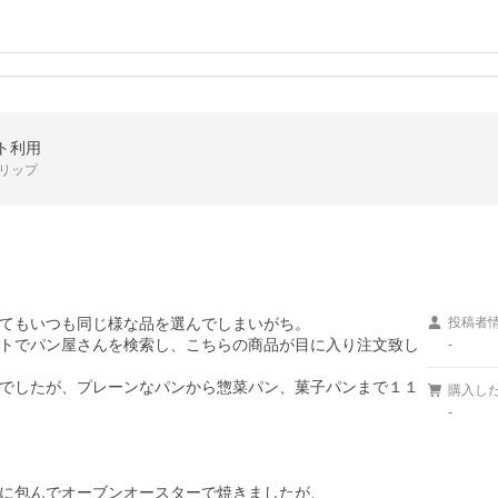
ント利用
トリップ
てもいつも同じ様な品を選んでしまいがち。

投稿者
トでパン屋さんを検索し、こちらの商品が目に入り注文致し
-
でしたが、プレーンなパンから惣菜パン、菓子パンまで１１
購入し
-
に包んでオーブンオースターで焼きましたが、
