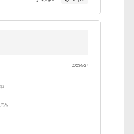
違反報告
いいね
0
2023/5/27
情報
た商品