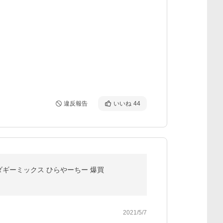
違反報告
いいね
44
ギーミックス ひらやーちー 爆買
2021/5/7