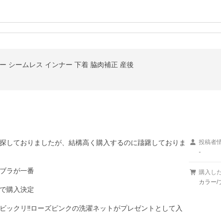
ー シームレス インナー 下着 脇肉補正 産後
探しておりましたが、結構高く購入するのに躊躇しておりま
投稿者
-
ブラが一番

購入し
カラー/
で購入決定

ビックリ‼️ローズピンクの洗濯ネットがプレゼントとして入