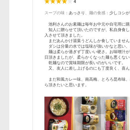
4
スープの味
：
あっさり
、
麺の食感
：
少しコシが
　池利さんのお素麺は毎年お中元や自宅用に購
　知人に贈らせて頂いたのですが、私自身食し
入させて頂きました。

　まだあんかけ湯葉うどんしか食していません
　ダシは分量の水では塩味が強いかなと思い、
　麺は柔らか過ぎず丁度いい硬さ。お味噌汁が
日頂きましたが、柔らかくなった麺も悪くない
　乾麺なので賞味期限が長いのがいいです。

　又、友人に差し上げるのにも丁度良く、喜ん
　まだ和風カレー味、南高梅、とろろ昆布味、
ら頂きたいと思います。
