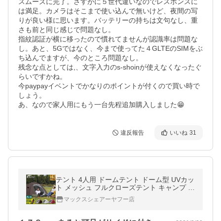
スムーズに完了。さすがに５世代違いなのでレスポンスに
は満足。カメラはそこまで使い込んで無いけど、夜間の写
りが良い様に思います。バッテリーの持ちは文句なし、重
さも前と同じ感じで問題なし。

指紋認証が横に移ったので慣れてませんが認識率は問題な
し。あと、5Gではなく、今まで使ってた４GLTEのSIMをぶ
ち込んでますが、今のところ問題なし。

残念な点としては,、文字入力のs-shoinが使えなくなったぐ
らいですかね。

今paypayイベントでかなりのポイントが付くので買い時で
しょう。

あ、なので家人用にもう一台先程追加購入しました😁
違反報告
いいね
31
テント 4人用 ドームテント ドーム型 UVカッ
ト メッシュ フルクローズテント キャンプ ア
ウトドア おしゃれ キャノピー 200x200 FIE
マックスシェアーヤフー店
LDOOR 1年保証 送料無料