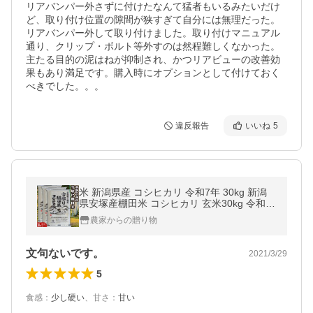
リアバンパー外さずに付けたなんて猛者もいるみたいだけ
ど、取り付け位置の隙間が狭すぎて自分には無理だった。

リアバンパー外して取り付けました。取り付けマニュアル
通り、クリップ・ボルト等外すのは然程難しくなかった。

主たる目的の泥はねが抑制され、かつリアビューの改善効
果もあり満足です。購入時にオプションとして付けておく
べきでした。。。
違反報告
いいね
5
米 新潟県産 コシヒカリ 令和7年 30kg 新潟
県安塚産棚田米 コシヒカリ 玄米30kg 令和7
年産 新潟県産コシヒカリ ｜
農家からの贈り物
文句ないです。
2021/3/29
5
食感
：
少し硬い
、
甘さ
：
甘い