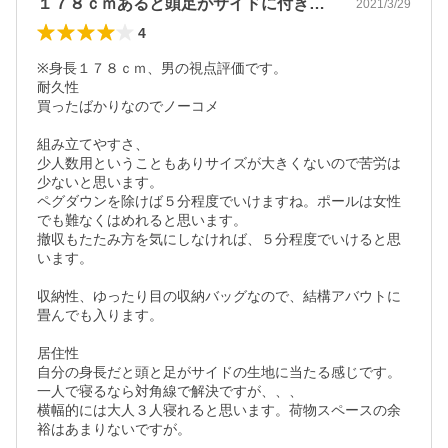
１７８ｃｍあると頭足がサイドに付きます。
2021/3/29
4
※身長１７８ｃｍ、男の視点評価です。

耐久性

買ったばかりなのでノーコメ

組み立てやすさ、

少人数用ということもありサイズが大きくないので苦労は
少ないと思います。

ペグダウンを除けば５分程度でいけますね。ポールは女性
でも難なくはめれると思います。

撤収もたたみ方を気にしなければ、５分程度でいけると思
います。

収納性、ゆったり目の収納バッグなので、結構アバウトに
畳んでも入ります。

居住性

自分の身長だと頭と足がサイドの生地に当たる感じです。
一人で寝るなら対角線で解決ですが、、、

横幅的には大人３人寝れると思います。荷物スペースの余
裕はあまりないですが。
