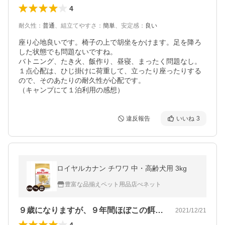
4
耐久性
：
普通
、
組立てやすさ
：
簡単
、
安定感
：
良い
座り心地良いです。椅子の上で胡坐をかけます。足を降ろ
した状態でも問題ないですね。

バトニング、たき火、飯作り、昼寝、まったく問題なし。

１点心配は、ひじ掛けに荷重して、立ったり座ったりする
ので、そのあたりの耐久性が心配です。

（キャンプにて１泊利用の感想）
違反報告
いいね
3
ロイヤルカナン チワワ 中・高齢犬用 3kg
豊富な品揃えペット用品店ぺネット
９歳になりますが、９年間ほぼこの餌です…
2021/12/21
4