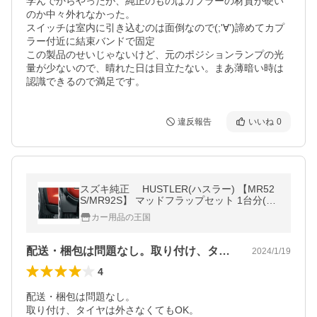
学んでからやったが、純正のものはカプラーの材質が硬い
のか中々外れなかった。

スイッチは室内に引き込むのは面倒なので(;'∀')諦めてカプ
ラー付近に結束バンドで固定

この製品のせいじゃないけど、元のポジションランプの光
量が少ないので、晴れた日は目立たない。まあ薄暗い時は
認識できるので満足です。
違反報告
いいね
0
スズキ純正 HUSTLER(ハスラー) 【MR52
S/MR92S】 マッドフラップセット 1台分(4
枚)セット72201-59S00【取り寄せ商品】
カー用品の王国
配送・梱包は問題なし。取り付け、タイヤ…
2024/1/19
4
配送・梱包は問題なし。

取り付け、タイヤは外さなくてもOK。
