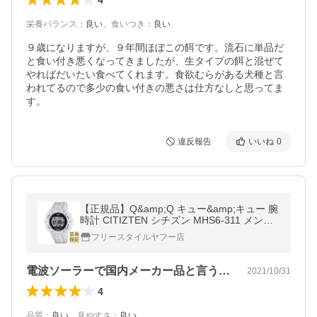
栄養バランス
：
良い
、
食いつき
：
良い
９歳になりますが、９年間ほぼこの餌です。流石に単品だ
と食い付き悪くなってきましたが、生タイプの餌と混ぜて
やればだいたい食べてくれます。食欲むらがある犬種と言
われてるので多少の食い付きの悪さは仕方なしと思ってま
す。
違反報告
いいね
0
【正規品】Q&amp;Q キュー&amp;キュー 腕
時計 CITIZTEN シチズン MHS6-311 メンズ
SOLARMATE ソーラーメイト ソーラー 電波
フリースタイルヤフー店
電波ソーラーで国内メーカー品と言うと選…
2021/10/31
4
品質
：
良い
、
見やすさ
：
良い