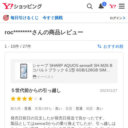
i
毎日引けるくじ 今すぐ挑戦
ログイン
roc********さんの商品レビュー
1
-
10
件 /
27
件
おすすめ順
シャープ SHARP AQUOS sense8 SH-M26 B
コバルトブラック 6.1型 6GB/128GB SIMフ
リー SHM26CB
イーベスト
５世代前からの引っ越し
2023/11/27
4
耐久性
：
普通
、
充電の持ち
：
良い
、
音質
：
普通
、
画質
：
良い
発売日前日の注文したが発売日発送で良かったです。

製品としてはsence3からの乗り換えでしたが、引っ越しは