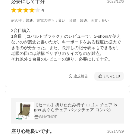
必要にして十分
2023/12/6
4
耐久性
：
普通
、
充電の持ち
：
良い
、
音質
：
普通
、
画質
：
良い
2台目購入

1台目（コバルトブラック）のレビューで、S-shoinが使え
ないのが残念と書いたが、キーボードをある程度は拡大で
きるのが分かった。また、長押しの記号表示もできるが、
老眼の目には結構ギリギリのサイズなのが難点。

それ以外１台目のレビューの通り、必要にして十分。
違反報告
いいね
10
【セール】折りたたみ椅子 ロゴス チェア lo
gos あぐらチェア バックチェア コンパクト
アウトドアチェア キャンプ椅子 Life ハイバ
WHATNOT
ックあぐらチェア プラス
座り心地良いです。
2021/3/29