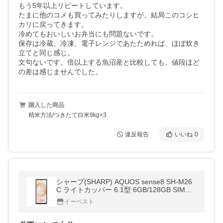
もう5年以上リピートしています。

たまに他のコメも買ってみたりしますが、結局このコシヒ
カリに戻ってきます。

冷めてもおいしいお弁当にも問題ないです。

保存は冷蔵、冷凍、電子レンジであたためれば、ほぼ炊き
立てと同じ感じ。

文句ないです。倍以上する魚沼産と比較しても、値段ほど
の差は感じませんでした。
購入した商品
精米方法/つきたて白米9kg×3
違反報告
いいね
0
シャープ(SHARP) AQUOS sense8 SH-M26
C ライトカッパー 6.1型 6GB/128GB SIMフ
リー
イーベスト