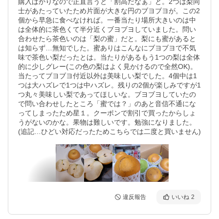
購入ばかりなので正直言うと「割高だなぁ」と。2つは梨同
士があたっていたため片面が大きな円のブヨブヨが。この2
個から早急に食べなければ。一番当たり場所大きいのは中
は全体的に茶色くて半分近くブヨブヨしていました。問い
合わせたら茶色いのは「梨の蜜」だと。梨にも蜜があると
は知らず…無知でした。蜜ありはこんなにブヨブヨで不気
味で茶色い梨だったとは。当たりがあるもう1つの梨は全体
的に少しグレー(この色の梨はよく見かけるので全然OK)。
当たってブヨブヨ付近以外は美味しい梨でした。4個中は1
つは大ハズレで1つは中ハズレ。残りの2個が楽しみですが1
つ丸々美味しい梨であってほしいな。ブヨブヨしていたの
で問い合わせしたところ「蜜では？」のあと音信不通にな
ってしまったため星１。クーポンで割引で買ったからしょ
うがないのかな。果物は難しいです。勉強になりました。
(追記…ひどい対応だったためこちらでは二度と買いません)
違反報告
いいね
2