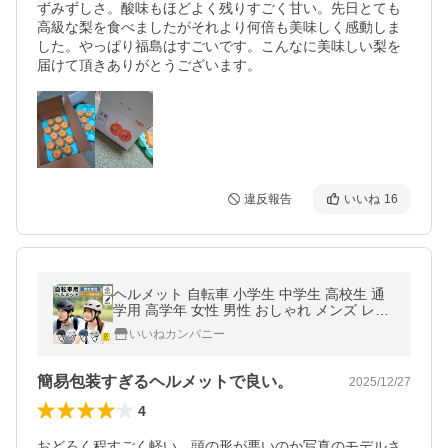
ずみずしさ。酸味もほどよく残りすごく甘い。先日とても
高級な梨を食べましたがそれより何倍も美味しく感動しま
した。やっぱり福島はすごいです。こんなに美味しい梨を
届けて頂きありがとうございます。
違反報告
いいね
16
ヘルメット 自転車 小学生 中学生 高校生 通
学用 高学年 女性 男性 おしゃれ メンズ レデ
ィース サイズ調整 男女兼用 通勤 軽量 軽い
いいねカンパニー
CE 補助金 補助金対象
簡易包装すぎるヘルメットで良い。
2025/12/27
4
おどろく程すごく軽い。頭の形が悪いのか写真のモデルさ