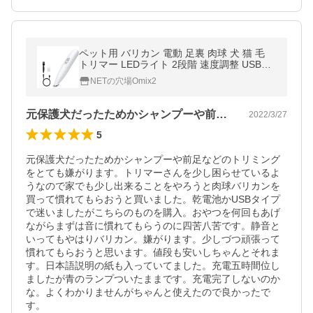
ペット用 バリカン 電動 足裏 肉球 犬 猫 毛
トリマー LEDライト 2段階 速度調整 USB充
電式
NETの穴場Omix2
元保護犬だったためかシャンプーや前足な…
2022/3/27
5
元保護犬だったためかシャンプーや前足などのトリミング
をとても嫌がります。トリマーさんを少し困らせているよ
うなので家でも少し出来ることをやろうと肉球バリカンを
買って慣れてもらおうと買いました。乾電池かUSBタイプ
で迷いましたがこちらのものを購入。おやつを何回もあげ
ながらまずは音に慣れてもらうのに四苦八苦です。静音と
いってもやはりバリカン。嫌がります。少しづつ頑張って
慣れてもらおうと思います。値段も安いしちゃんとそれま
す。日本語説明の紙も入っていてました。充電五時間位し
ましたが青のランプついたままです。充電完了しないのか
な。よくわかりませんがちゃんと使えたので良かったで
す。