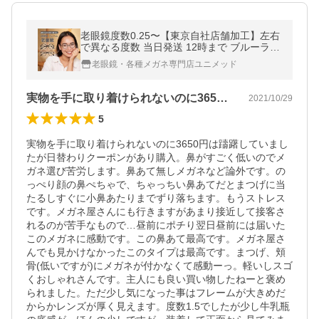
老眼鏡度数0.25〜【東京自社店舗加工】左右
で異なる度数 当日発送 12時まで ブルーライ
トカット パソコン用 PC メガネ シニアグラ
老眼鏡・各種メガネ専門店ユニメッド
ス 母の日 父の日
実物を手に取り着けられないのに3650…
2021/10/29
5
実物を手に取り着けられないのに3650円は躊躇していまし
たが日替わりクーポンがあり購入。鼻がすごく低いのでメ
ガネ選び苦労します。鼻あて無しメガネなど論外です。の
っぺり顔の鼻ぺちゃで、ちゃっちい鼻あてだとまつげに当
たるしすぐに小鼻あたりまでずり落ちます。もうストレス
です。メガネ屋さんにも行きますがあまり接近して接客さ
れるのが苦手なもので…昼前にポチり翌日昼前には届いた
このメガネに感動です。この鼻あて最高です。メガネ屋さ
んでも見かけなかったこのタイプは最高です。まつげ、頬
骨(低いですが)にメガネが付かなくて感動ーっ。軽いしスゴ
くおしゃれさんです。主人にも良い買い物したねーと褒め
られました。ただ少し気になった事はフレームが大きめだ
からかレンズが厚く見えます。度数1.5でしたが少し牛乳瓶