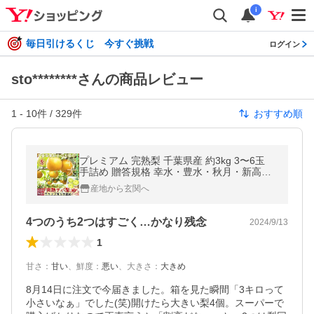
i
毎日引けるくじ 今すぐ挑戦
ログイン
sto********さんの商品レビュー
1
-
10
件 /
329
件
おすすめ順
プレミアム 完熟梨 千葉県産 約3kg 3〜6玉
手詰め 贈答規格 幸水・豊水・秋月・新高・
かおり 日本一のナシ出荷量を誇る千葉県内
産地から玄関へ
より産地厳選！
4つのうち2つはすごく…かなり残念
2024/9/13
1
甘さ
：
甘い
、
鮮度
：
悪い
、
大きさ
：
大きめ
8月14日に注文で今届きました。箱を見た瞬間「3キロって
小さいなぁ」でした(笑)開けたら大きい梨4個。スーパーで