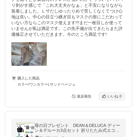
リ剥がす感じで「これ大丈夫かなぁ」と不安になりながら
装着しました。Ｌ寸だしゆったりめで苦しくなくてつけ心
地は良い。中心の目立つ継ぎ目もマスクの形にこだわって
いない方ならこのマスク使えます!!!まだ一枚目しか使って
いませんが私は満足です。この先不備が出てきたらまた評
価修正させていただきます。今のところ満足です!
購入した商品
カラー/ワンカラーLサンドベージュ
違反報告
いいね
0
母の日プレゼント DEAN＆DELUCA ディー
ン＆デルーカ3点セット 折りたたみ式エコバ
ッグ ＋雑誌付録バッグ 二点セット＋エコバ