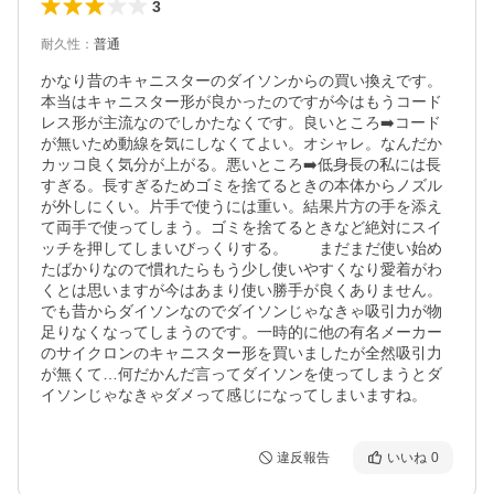
3
耐久性
：
普通
かなり昔のキャニスターのダイソンからの買い換えです。
本当はキャニスター形が良かったのですが今はもうコード
レス形が主流なのでしかたなくです。良いところ➡️コード
が無いため動線を気にしなくてよい。オシャレ。なんだか
カッコ良く気分が上がる。悪いところ➡️低身長の私には長
すぎる。長すぎるためゴミを捨てるときの本体からノズル
が外しにくい。片手で使うには重い。結果片方の手を添え
て両手で使ってしまう。ゴミを捨てるときなど絶対にスイ
ッチを押してしまいびっくりする。　　まだまだ使い始め
たばかりなので慣れたらもう少し使いやすくなり愛着がわ
くとは思いますが今はあまり使い勝手が良くありません。
でも昔からダイソンなのでダイソンじゃなきゃ吸引力が物
足りなくなってしまうのです。一時的に他の有名メーカー
のサイクロンのキャニスター形を買いましたが全然吸引力
が無くて…何だかんだ言ってダイソンを使ってしまうとダ
違反報告
いいね
0