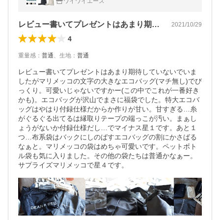
ワイワイエース
ッグ L size or特大デリバッグ
レビュー書いてプレゼントはあまり期待し…
2021/10/29
4
重量感
：
普通
、
生地
：
普通
レビュー書いてプレゼントはあまり期待していないでいま
したがマリメッコの文字の大きなエコバッグ(マチ無し)でび
っくり。可愛いじゃないですかー(この中でこれが一番好き
かも)。エコバッグが沢山でまさに福袋でした。特大エコバ
ッグはやはり付録仕様だからか作りが甘い。甘すぎる…糸
がぐるぐる出てるは縁取りテープの端っこが汚い。まぁし
ょうがないか付録仕様だし…でマイナス星１です。あと１
つ…布系袋はバックにしのばすエコバッグの割にかさばる
なぁと。マリメッコの袋はめちゃ可愛いです。ペットボト
ル袋も気に入りました。その他の袋たちは普通かなぁー。
サプライズマリメッコで星４です。