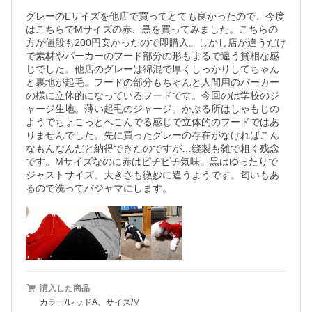
グレーのLサイズを他店で買ってとても良かったので、今度
はこちらでMサイズの赤、黒を買ってみました。こちらの
方が値段も200円安かったので即購入。しかし店が違うだけ
で素材やパーカーのフード部分の形もまるで違う貧相な感
じでした。他店のグレーは綿混で厚くしっかりしてちゃん
と裏地が起毛。フードの部分もちゃんと人間用のパーカー
の様に立体的になっているフードです。今回のは学校のジ
ャージ生地。薄い起毛のジャージ。かぶる所はしゃもじの
ようでちょこっとへこんでる感じで立体的のフードではあ
りませんでした。先に買ったグレーの存在がなければこん
なもんなんだと納得できたのですが…縫製も雑で粗く残念
です。Mサイズなのに赤はピチピチ気味。黒はゆったりで
ジャストサイズ。大きさも微妙に違うようです。匂いもあ
るので洗ってパジャマにします。
購入した商品
カラー/レッドA、サイズ/M