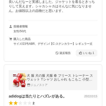
良いんだなーと実感しました。ジャケットを着るときっち
りして見えます。シャカシャカはそんなに気になりませ
ん。お値段以上の品物だと思います。
投稿者情報
女性/50代
購入した商品
サイズ/23号ABR、デザイン/【C-ステンカラー】レギュラー丈
違反報告
いいね
1
犬 服 犬の服 犬服 春 フリース トレーナー ス
ウェット Tシャツ おしゃれ もこもこ 小型犬
用 中型犬用 トイプードル パジャマXS S M L
ジュノストア
XL
adidogは当たりとハズレがある。
2022/2/15
2