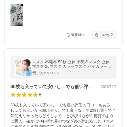
違反報告
いいね
2
マスク 不織布 50枚 立体 不織布マスク 立体
マスク 3dマスク カラーマスク バイカラー
小顔マスク 使い捨てマスク おしゃれ 血色カ
アカネA SHOP
ラー 大容量 冷感 血色マスク
60枚も入っていて安いし…でも低い評価…
2023/12/2
5
60枚も入っていて安いし…でも低い評価の口コミもある
し…でも安いから箱ポチり。でも良くなくて2箱も買って全
然使えなかったらどうしよう…とびびりながら博打のよう
に購入。確かに中心折れ目のつなぎめが気になったりマス
クを開くとき製造時のプレスが強いのかくっついてパリパ