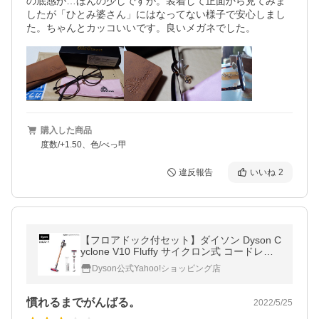
の底感が…ほんの少しですが。装着して正面から見てみま
したが「ひとみ婆さん」にはなってない様子で安心しまし
た。ちゃんとカッコいいです。良いメガネでした。
購入した商品
度数/+1.50、色/べっ甲
違反報告
いいね
2
【フロアドック付セット】ダイソン Dyson C
yclone V10 Fluffy サイクロン式 コードレス
掃除機 SV12FF N
Dyson公式Yahoo!ショッピング店
慣れるまでがんばる。
2022/5/25