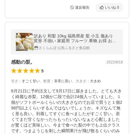
違反報告
いいね
0
訳あり 和梨 10kg 福島県産 梨 小玉 傷あり
変形 不揃い 家庭用 フルーツ 果物 お得 お取
り寄せ
さくらんぼ 山形ふるさと食品館
感動の梨。
2022/9/18
5
甘さ
：
すごく甘い
、
鮮度
：
非常に良い
、
大きさ
：
大きめ
8月21日に予約注文して9月17日に届きました。とても大き
く綺麗な赤梨。12個が二段で合計24個入っていました。１
個がソフトボールくらいの大きさなのでお店で買うと１個2
98円以上くらいするんではないでしょうか。キズなんて無
く形も良い。到着してすぐに食べましたがすごく甘い。若
くてまだ甘くなかったらもったいないなぁと心配しました
が驚くほど美味しい。今まで食べた梨の中でも上位クラス
です。つまようじを刺した瞬間果汁が飛び散るくらいのみ