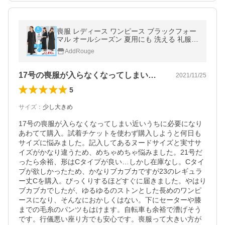
喪服 レディース ワンピース ブラックフォー
マル オールシーズン 夏用にも 洗える 礼服
ロング丈 ゆったり 30代 40代 50代 60代 あ
AddRouge
すつく 試着チケット対象
17号の喪服が入らなくなってしまい近い…
2021/11/25
5
サイズ
：
少し大きめ
17号の喪服が入らなくなってしまい近いうちに必要になり
あわてて購入。試着チケットを使わず購入しようと何日も
サイズに悩みました。記入してあるヌードサイズと実寸サ
イズがかなり違うため、めちゃめちゃ悩みました。21号だ
ったら余裕、形はCタイプが良い…しかし在庫なし。Cタイ
プが欲しかったため、かなりブカブカですが23のレギュラ
ー丈Cを購入。びっくりするほどすぐに届きました。やはり
ブカブカでしたが、ゆるゆるのストンとした長めのワンピ
ースになり、そんなにおかしくはない。下にセーターや膝
までの毛糸のパンツもはけます。自転車も余裕で漕げそう
です。行儀悪い座り方でも安心です。喪服って大きい方が