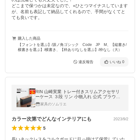
どこまで保つかは未定なので、⭐︎ひとつマイナスしています
が、名前も表記して納品してくれるので、手間がなくてと
ても良いです。
購入した商品
【フォントを選ぶ】/源ノ角ゴシック Code JP M、【縦書き/
横書きを選ぶ】/横書き、【枠あり/なしを選ぶ】/枠なし（大）
違反報告
いいね
0
RIN 山崎実業 トレー付きスリムアクセサリ
ーケース ３段 リン 小物入れ 公式 ブラウン /
ナチュラル 5810 5811 送料無料
家具のソムリエ
カラー次第でどんなインテリアにも
2023/9/2
5
長いネックレスをコルクボードに引っ掛けて保管していた