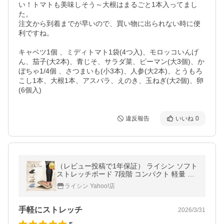
い！トマトも美味しそう～大根はまるごと1本入ってまし
た。

注文から到着までが早いので、買い物に出られない時に便
利ですね。

キャベツ1個 、ミディトマト1袋(4つ入)、モロッコいんげ
ん、茄子(大2本)、青じそ、サラダ菜、ピーマン(大3個)、か
ぼちゃ1/4個 、さつまいも(小3本)、人参(大2本)、とうもろ
こし1本、大根1本、アスパラ、えのき、玉ねぎ(大2個)、卵
(6個入)
違反報告
いいね
0
（レビュー投稿で1年保証） ライシン ソフト
ストレッチボード 7段階 コンパクト 軽量 耐
荷重 150kg
ライシン Yahoo!店
手軽にストレッチ
2026/3/31