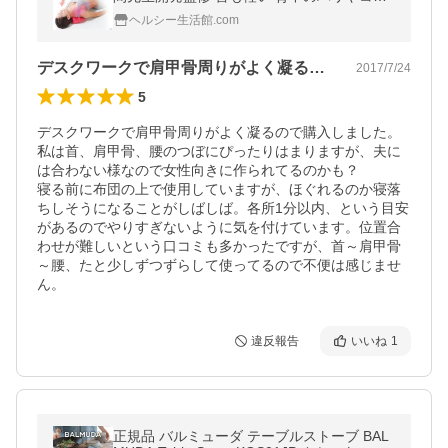
スッキリ プロイデア PROIDEA ドリーム
ヘルシー生活館.com
デスクワークで肩甲骨周りがよく凝るので…
2017/7/24
5
デスクワークで肩甲骨周りがよく凝るので購入しました。
私は首、肩甲骨、腰のつぼにぴったりはまりますが、夫に
は合わない様なので女性向きに作られてるのかも？

寝る前に布団の上で使用していますが、ほぐれるのか寝落
ちしそうになることがしばしば。各所1分以内、という目安
があるのでやりすぎないように気を付けています。位置合
わせが難しいという口コミも多かったですが、首～肩甲骨
～腰、たと少しずつずらして使ってるので不便は感じませ
ん。
違反報告
いいね
1
正規品 バルミューダ テーブルストーブ BAL