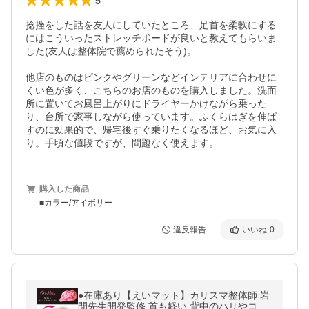
5
捻挫をした話を友人にしていたところ、足首を柔軟にする
にはこういったストレッチボードが良いと教えてもらいま
した(友人は整体院で薦められたそう)。

他店のものはピンクやグリーンなどインテリアに合わせに
くい色が多く、こちらのお店のものを購入しました。洗面
所に置いてお風呂上がりにドライヤーかけながら乗った
り、台所で家事しながら使っています。ふくらはぎを伸ば
すのに効果的で、帰宅後すぐ乗りたくなるほど、お気に入
り。手頃な値段ですが、問題なく使えます。
購入した商品
■カラー/アイボリー
違反報告
いいね
0
●在庫あり【えいマット】カリスマ整体師 岩
間先生開発監修 首も軽い 背中のハリやコリ