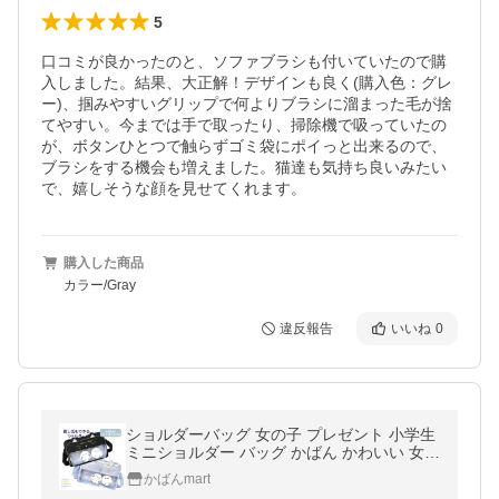
5
口コミが良かったのと、ソファブラシも付いていたので購
入しました。結果、大正解！デザインも良く(購入色：グレ
ー)、掴みやすいグリップで何よりブラシに溜まった毛が捨
てやすい。今までは手で取ったり、掃除機で吸っていたの
が、ボタンひとつで触らずゴミ袋にポイっと出来るので、
ブラシをする機会も増えました。猫達も気持ち良いみたい
で、嬉しそうな顔を見せてくれます。
購入した商品
カラー/Gray
違反報告
いいね
0
ショルダーバッグ 女の子 プレゼント 小学生
ミニショルダー バッグ かばん かわいい 女子
シマエナガ ねこ ネコニシマ ショルダーバッ
かばんmart
ク mhw-511