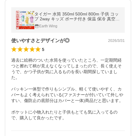
タイガー 水筒 350ml 500ml 800m 子供 コッ
プ 2way キッズ ポーチ付き 保温 保冷 真空断
熱 かわいい MTA-Q035 MTA-Q050 MTA-Q0
Earth Wing
80
使いやすさとデザインが◎
2026/3/31
5
過去に絵柄のついた水筒を使っていたところ、一定期間経
つと擦れて柄が見えなくなってしまったので、長く使えそ
うで、かつ子供が気に入るものを長い期間探していまし
た。

パッキン一体型で作りもシンプル、軽くて使いやすく、カ
バーもよく考えられている(ファスナーが付いていて外しや
すい、傷防止の底部分はカバーと一体)商品だと思います。

ポケットに小物入れたりと子供もとても気に入ってるの
で、購入して良かったです。