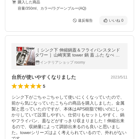
購入した商品
容量/350ml、カラー/ラグーンブルー(AQ)
違反報告
いいね
0
［ シンク下 伸縮鍋蓋＆フライパンスタンド
タワー ］山崎実業 tower 鍋 蓋 ふた なべ 収
納 伸縮 鍋蓋 スタンド yamazaki 公式 ブラッ
インテリアショップ roomy
ク ホワイト 3840 3841
台所が使いやすくなりました
2023/5/11
5
シンク下がごちゃごちゃして使いにくくなっていたので、
前から気になっていたこちらの商品を購入しました。金属
製と思っていたのですが、本体はAPS樹脂で軽いのにしっ
かりしていて設置しやすい。仕切りもセットしやすく、鍋
やフライパン、蓋などがすっきり収まりました！伸縮出来
るので、収納量によって調節出来るのも良いと思いまし
た。towerシリーズはよく考えられているので、外れがない
です。