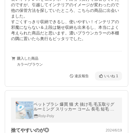
のですが、引越してインテリアのイメージが変わったので
他の保管方法を探していたところ、こちらの商品に出会い
ました。

すごくすっきり収納できるし、使いやすい！インテリアの
邪魔にならない＆上段は魅せ収納も出来るし、本当によく
考えられた商品だと思います。濃いブラウンカラーの本棚
の隅に置いたら奥行もピッタリでした。
購入した商品
カラー/ブラウン
違反報告
いいね
1
ペットブラシ 爆買 猫 犬 抜け毛 毛玉取りグ
ルーミング スリッカー コーム 長毛 短毛 ペ
ット用ブラシ ペット用品
Roly-Poly
捨てやすいのが◎
2024/6/19