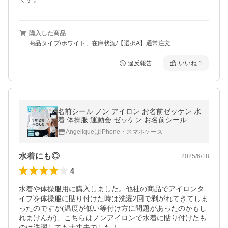
購入した商品
商品タイプ/ホワイト、在庫状況/【選択A】通常注文
違反報告
いいね
1
名前シール ノン アイロン お名前ゼッケン 水
着 体操服 運動会 ゼッケン お名前シール お
なまえシール ネームシール 防水 耐水 幼稚園
AngeliqueはiPhone・スマホケース
入園準備 敷布団 掛け布団
水着にも◎
2025/6/18
4
水着や体操服用に購入しました。他社の商品でアイロンタ
イプを体操服に貼り付けた時は洗濯2回で剥がれてきてしま
ったのですが(温度が低い等付け方に問題があったのかもし
れまけんが)、こちらはノンアイロンで水着に貼り付けたも
のは洗濯しても大丈夫でした！
