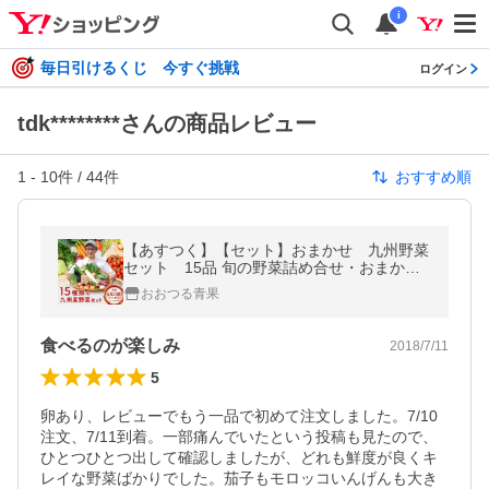
i
毎日引けるくじ 今すぐ挑戦
ログイン
tdk********さんの商品レビュー
1
-
10
件 /
44
件
おすすめ順
【あすつく】【セット】おまかせ 九州野菜
セット 15品 旬の野菜詰め合せ・おまかせ
詰め合わせセット！西日本 【送料無料】
おおつる青果
食べるのが楽しみ
2018/7/11
5
卵あり、レビューでもう一品で初めて注文しました。7/10
注文、7/11到着。一部痛んでいたという投稿も見たので、
ひとつひとつ出して確認しましたが、どれも鮮度が良くキ
レイな野菜ばかりでした。茄子もモロッコいんげんも大き