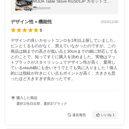
MUDA Table Stove KGS01JP カセットコン
ロ おしゃれ 極薄 幅広 卓上 テーブルコンロ
plywood
薄型
デザイン性＋機能性
2024/11/30
5
デザインの良いカセットコンロを1年以上探していました。
ピンとくるものがなく、買えていなかったのですが、この
商品は鍋までの高さが低い点と30cmまでの鍋に対応してる
とのことで、知ってすぐに購入を決めました。実物はマッ
トブラックがスタイリッシュでデザイン性が高く、愛用し
ているstaub鍋にも合いそうでとても気に入りました！個人
的には指紋が付きにくい点もポイントが高く、大きさも思
ったほど大きすぎず良かったです。
購入した商品
選択1/当日出荷、選択2/ブラック
違反報告
いいね
1