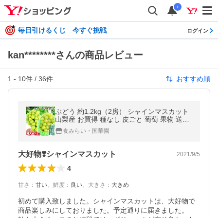
i
毎日引けるくじ 今すぐ挑戦
ログイン
kan********さんの商品レビュー
1
-
10
件 /
36
件
おすすめ順
ぶどう 約1.2kg（2房） シャインマスカット
山梨産 お買得 種なし 皮ごと 葡萄 果物 送料
無料 食品
食みらい・国華園
大好物❣️シャインマスカット
2021/9/5
4
甘さ
：
甘い
、
鮮度
：
良い
、
大きさ
：
大きめ
初めて購入致しました。シャインマスカットは、大好物で
商品楽しみにしておりました。予定通りに届きました。
