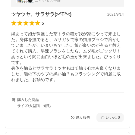
いいもの本舗
ツヤツヤ、サラサラ(>^T^<)
2021/9/14
5
縁あって娘が保護した茶トラの猫が我が家にやって来まし
た。身体を撫でると、ガサガサで家の猫用ブラシで溶かし
ていましたが、いまいちでした。娘が良いのが有ると教え
てくれて購入。早速ブラシをしたら、ムダ毛がゴッソリ！
あっという間に面白いほど毛の玉が出来ました。びっくり
です。

身体を触るとサラサラ！ツヤも出て触り心地も良くなりま
した。顎の下のツブの黒い油？もブラッシングで綺麗に取
れました。お勧めです。
購入した商品
サイズ/大型猫 短毛
違反報告
いいね
0