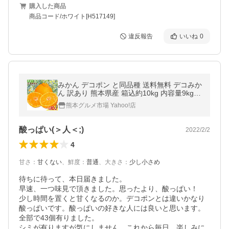
購入した商品
商品コード/ホワイト[H517149]
違反報告
いいね
0
みかん デコポン と同品種 送料無料 デコみか
ん 訳あり 熊本県産 箱込約10kg 内容量9kg +
補償分500g ミカン 柑橘
熊本グルメ市場 Yahoo!店
酸っぱい(＞人＜;)
2022/2/2
4
甘さ
：
甘くない
、
鮮度
：
普通
、
大きさ
：
少し小さめ
待ちに待って、本日届きました。

早速、一つ味見で頂きました。思ったより、酸っぱい！

少し時間を置くと甘くなるのか。デコポンとは違いかなり
酸っぱいです。酸っぱいの好きな人には良いと思います。

全部で43個有りました。

シミが有りますが気にしません。これから毎日、楽しみに