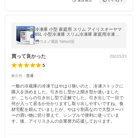
違反報告
いいね
1
冷凍庫 小型 家庭用 スリム アイリスオーヤマ
85L 小型冷凍庫 スリム冷凍庫 家庭用冷凍庫
小型スリム冷凍庫 セカンド冷凍庫 右開き IU
ウエノ電器 Yahoo!店
SD-9B
買って良かった
2022/1/23
5
耐久性
：
普通
一般の冷蔵庫の冷凍ではやはり狭いのと、冷凍ストックに
購入を決めました。引き出し型か上開き型か迷いました
が、こちらの引き出し型で正解でした。引き出しで一目で
何が入って居るか分かりますし取り出しやすいですね。食
材宅配を頼んでいましたが、やはり割高なので大型スーパ
ーの買い物に切り替えて、シンプルで便利に使っていま
す。後、アイリスさんの企業努力応援しております。