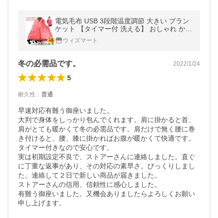
電気毛布 USB 3段階温度調節 大きい ブラン
ケット 【タイマー付 洗える】 おしゃれ かわ
いい 防寒 保温 肩掛け 膝掛け 腰巻き 温度調
ウィズマート
整 140 170cm
冬の必需品です。
2022/1/24
5
耐久性
：
普通
早速対応有難う御座いました。

大判で身体をしっかり包んでくれます。肩に掛かると首、
肩がとても暖かくて冬の必需品です。肩だけで無く腰に巻
き付けると、腰、膝に掛かればお腹が暖かくて快適です。
タイマー付きなので安心です。

実は初期設定不良で、ストアーさんに連絡しました。直ぐ
に丁重な返事があり、その対応の素早さ。びっくりしまし
た。連絡して２日で新しい商品が届きました。

ストアーさんの信用、信頼性に感心しました。

有難う御座いました。又機会ありましたらよろしくお願い
申し上げます。