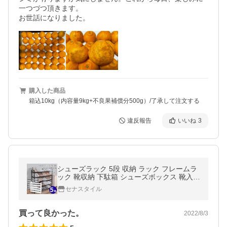
一つづつ頂きます。

お世話になりました。
購入した商品
箱込10kg（内容量9kg+不良果補償分500g）/了承して注文する
違反報告
いいね
3
シューズラック 5段 収納 ラック フレームラ
ック 靴収納 下駄箱 シューズボックス 靴入れ
一人暮らし 玄関収納 おしゃれ 収納家具 通気
セナスタイル
性 宅H
買って良かった。
2022/8/3