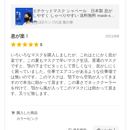
エチケットマスク シャベール 日本製 息が
しやすく しゃべりやすい 送料無料 mask-sy
a ロングサイズ 同色2枚組
LEDランプの店 螢の華
息が楽！
2021/9/8
5
いろいろなマスクを購入しましたが、これはとにかく息が
楽です。この夏もマスクで辛いマスク生活。普通のマスク
ですと、顎の下までピタッとして苦しくなり、息がしにく
く困っていました。仕事でエアコンがあるような仕事場で
は無いのです。このマスクは、顎下から空気が入ってきま
すので本当に助かって居ます。この暑さでネッククーラー
を付けて、顎から風が入ってこのマスクには助かって居ま
す。又リピ致します。
購入した商品
カラー/ピンク