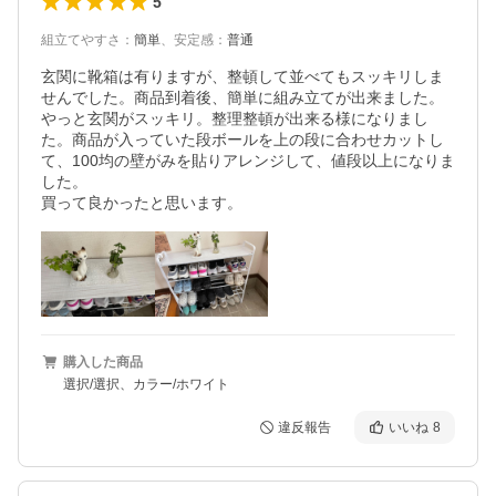
5
組立てやすさ
：
簡単
、
安定感
：
普通
玄関に靴箱は有りますが、整頓して並べてもスッキリしま
せんでした。商品到着後、簡単に組み立てが出来ました。
やっと玄関がスッキリ。整理整頓が出来る様になりまし
た。商品が入っていた段ボールを上の段に合わせカットし
て、100均の壁がみを貼りアレンジして、値段以上になりま
した。

買って良かったと思います。
購入した商品
選択/選択、カラー/ホワイト
違反報告
いいね
8