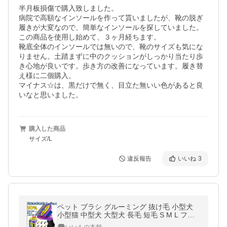
半月板損傷で購入致しました。

病院で高額なインソールを作って貰いましたが、靴の脱ぎ
履きが大変なので、簡単なインソールを探していました。

この商品を使用し始めて、３ヶ月経ちます。

靴底全体のインソールでは無いので、靴のサイズも気にな
りません。土踏まずに中のクッションがしっかり当たり歩
き心地が良いです。歩き方の改善になっています。履き替
え様に二個購入。

マイナス☆は、黒だけで無く、目立た無いい色があると良
いなと思いました。
購入した商品
サイズ/L
違反報告
いいね
3
ペット ブラシ グルーミング 抜け毛 小型犬
小型猫 中型犬 大型犬 長毛 短毛 S M L ファ
ーミネーター 海外輸入品