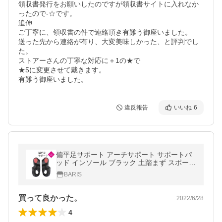
領収書発行をお願いしたのですが領収書サイトに入れなか
ったので-☆です。

追伸

ご丁寧に、領収書の件で連絡頂き有難う御座いました。

送った先から連絡が有り、大変美味しかった、と評判でし
た。

ストアーさんの丁寧な対応に＋1の★で

★5に変更させて戴きます。

有難う御座いました。
違反報告
いいね
6
偏平足サポート アーチサポート サポートパ
ッド インソール ブラック 土踏まず スポーツ
衝撃吸収 反発 立体 3D 中敷き 疲れにくい 立
BARIS
ち仕事 X脚 O脚 送料無料
買って良かった。
2022/6/28
4