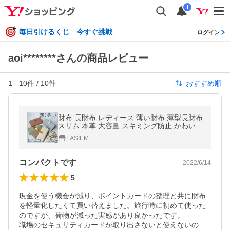
i
毎日引けるくじ 今すぐ挑戦
ログイン
aoi********さんの商品レビュー
1
-
10
件 /
10
件
おすすめ順
財布 長財布 レディース 薄い財布 薄型長財布
スリム 本革 大容量 スキミング防止 かわいい
おしゃれ 30代 40代 50代 ラシエム
LASIEM
コンパクトです
2022/6/14
5
現金を使う機会が減り、ポイントカードの整理と共に財布
を軽量化したくて買い替えました。旅行時に初めて使った
のですが、荷物が減った実感があり良かったです。

職場のセキュリティカードが取り出さないと使えないの