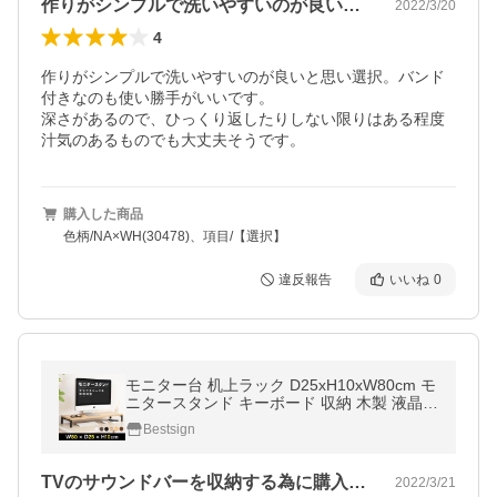
作りがシンプルで洗いやすいのが良いと思…
2022/3/20
4
作りがシンプルで洗いやすいのが良いと思い選択。バンド
付きなのも使い勝手がいいです。

深さがあるので、ひっくり返したりしない限りはある程度
汁気のあるものでも大丈夫そうです。
購入した商品
色柄/NA×WH(30478)、項目/【選択】
違反報告
いいね
0
モニター台 机上ラック D25xH10xW80cm モ
ニタースタンド キーボード 収納 木製 液晶モ
ニター台 ノートパソコン収納 オフィス tks-s
Bestsign
tbk2508-80超PayPay祭
TVのサウンドバーを収納する為に購入し…
2022/3/21