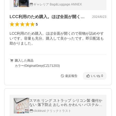
ック 大容量 CABINZERO ブランド カジュア
ギャレリア Bag&Luggage ANNEX
ル Okoban CLASSIC 36L
LCC利用のため購入。ほぼ全面が開くの…
2024/6/23
5
LCC利用のため購入。ほぼ全面が開くので荷物が詰めやす
いです。容量も充分。購入して良かったです。即日配送も
助かりました。
購入した商品
カラー/OriginalGrey(CZ171203)
違反報告
いいね
0
スマホ リング ストラップ シリコン製 傷付か
ない 落下防止 おしゃれ かわいい パステルカ
ラー アイフォン メール便送料無料
clicktrust クリックトラスト