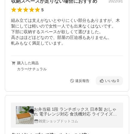
収納スペースが足りない場合におすすめ
2022/3/1
5
組み立ては支えがないとやりにくい部分もありますが、木
製にしては軽いので女性一人でも出来なくはないです。

下部に収納するスペースが欲しくて選びました。

高さはほどほどなので、部屋の圧迫感もありません。

軋みもなく満足しています。
購入した商品
カラー/ナチュラル
違反報告
いいね
0
お弁当箱 1段 ランチボックス 日本製 おしゃ
れ 電子レンジ対応 食洗機対応 ライフイズビ
ューティフル LB 木目BCランチS
雑貨ショップドットコム