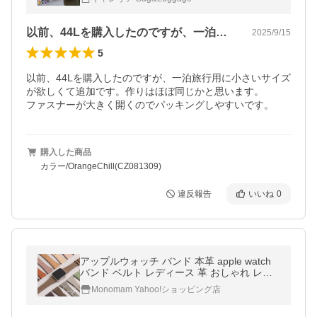
koban CLASSIC 28L
以前、44Lを購入したのですが、一泊旅…
2025/9/15
5
以前、44Lを購入したのですが、一泊旅行用に小さいサイズ
が欲しくて追加です。作りはほぼ同じかと思います。

ファスナーが大きく開くのでパッキングしやすいです。
購入した商品
カラー/OrangeChill(CZ081309)
違反報告
いいね
0
アップルウォッチ バンド 本革 apple watch
バンド ベルト レディース 革 おしゃれ レザ
ー ニュアンスカラー 38mm 40mm 41mm 42
Monomam Yahoo!ショッピング店
mm 44mm 45mm 46mm 49mm