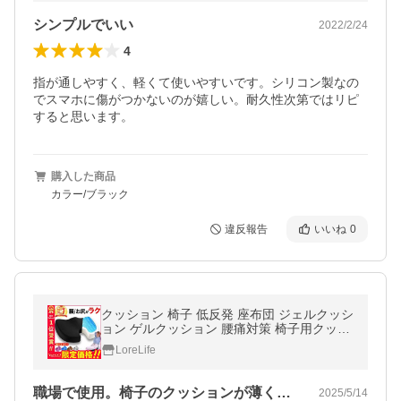
シンプルでいい
2022/2/24
4
指が通しやすく、軽くて使いやすいです。シリコン製なの
でスマホに傷がつかないのが嬉しい。耐久性次第ではリピ
すると思います。
購入した商品
カラー/ブラック
違反報告
いいね
0
クッション 椅子 低反発 座布団 ジェルクッシ
ョン ゲルクッション 腰痛対策 椅子用クッシ
ョン 腰痛クッション 骨盤矯正 お尻 座布団
LoreLife
座椅子 チェア 姿勢矯正
職場で使用。椅子のクッションが薄くなっ…
2025/5/14