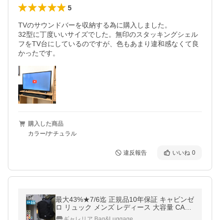
5
TVのサウンドバーを収納する為に購入しました。

32型に丁度いいサイズでした。無印のスタッキングシェル
フをTV台にしているのですが、色もあまり違和感なくて良
かったです。
購入した商品
カラー/ナチュラル
違反報告
いいね
0
最大43%★7/6迄 正規品10年保証 キャビンゼ
ロ リュック メンズ レディース 大容量 CABI
NZERO ブランド リュックサック A4 軽量 O
ギャレリア Bag&Luggage