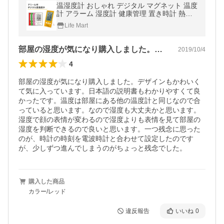
温湿度計 おしゃれ デジタル マグネット 温度
計 アラーム 湿度計 健康管理 置き時計 熱中
症予防 インフルエンザ予防
Life Mart
部屋の湿度が気になり購入しました。デザ…
2019/10/4
4
部屋の湿度が気になり購入しました。デザインもかわいく
て気に入っています。日本語の説明書もわかりやすくて良
かったです。温度は部屋にある他の温度計と同じなので合
っていると思います。なので湿度も大丈夫かと思います。
湿度で顔の表情が変わるので湿度よりも表情を見て部屋の
湿度を判断できるので良いと思います。一つ残念に思った
のが、時計の時刻を電波時計と合わせて設定したのです
が、少しずつ進んでしまうのがちょっと残念でした。
購入した商品
カラー/レッド
違反報告
いいね
0