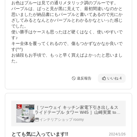
お色はブルーは見ての通りメタリック調のブルーです。

パープルは、ぱっと見が黒に見えて、最初間違いなのかと
思いましたが納品書にもパープルと書いてあるので光にか
ざしてみるとなんとかパープルとわかるかなといった感じ
でした。

使い勝手はケースも思ったほど硬くはなく、使いやすいで
す♪

キー全体を覆ってくれるので、傷もつかずなかなか良いで
す(^^)

お値段もお手頃で、もっと早く買えばよかったと思いまし
た。
違反報告
いいね
4
［ ツーウェイ キッチン家電下引き出し＆ス
ライドテーブル タワー W45 ］山崎実業 tow
er レンジ下収納 棚 yamazaki 公式 ブラック
インテリアショップ roomy
ホワイト 2007 2008
とても気に入っています!!
2024/1/26