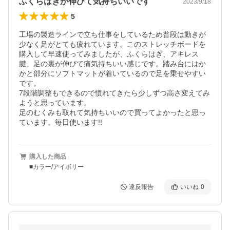
ふくらはぎが伸びて気持ちいいです
2023/9/18
5
工場の製造ラインで立ち仕事をしているため普段は動きが
少なく足がとても疲れています。このストレッチボードを
購入して早速使ってみましたが、ふくらはぎ、アキレス
腱、足の裏が伸びて痛気持ちいい感じです。踏み台にはか
かと部分にソフトマットが着いているので足を乗せやすい
です。

7段階調整もできるので慣れてきたら少しずつ高さ変えてみ
ようと思っています。

足のむくみも取れて気持ちいいので買ってよかったと思っ
ています。毎日使います!!
購入した商品
■カラー/アイボリー
違反報告
いいね
0