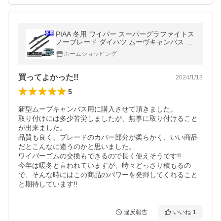
PIAA 冬用 ワイパー スーパーグラファイトス
ノーブレード ダイハツ ムーヴキャンバス H2
8.9〜R4.6 3本セット WG45W×2 WG30KWT
ホームショッピング
（ラッピング不可）
買ってよかった!!
2024/1/13
5
新型ムーブキャンバス用に購入させて頂きました。

取り付けには多少苦労しましたが、無事に取り付けること
が出来ました。

品質も良く、ブレードのカバー部分が柔らかく、いい商品
だとこんなに違うのかと思いました。

ワイパーゴムの交換もできるので長く使えそうです!!

今年は暖冬と言われていますが、時々どっさり積もるの
で、そんな時にはこの商品のパワーを発揮してくれること
と期待しています!!
違反報告
いいね
1