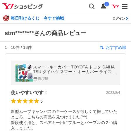
i
毎日引けるくじ 今すぐ挑戦
ログイン
stm********さんの商品レビュー
1
-
10
件 /
13
件
おすすめ順
スマートキーカバー TOYOTA トヨタ DAIHA
TSU ダイハツ スマート キーカバー ライズ R
AIZE ルーミー ROOMY ダイハツ ロッキー R
喜び屋
OCKY TPU
使いやすいです！
2023/8/4
5
新型ムーブキャンバスのキーケースが欲しくて探していた
ところ、こちらの商品を見つけました(^^)

普段使う用と、スペアキー用にブルーとパープルの２つ購
入しました。
