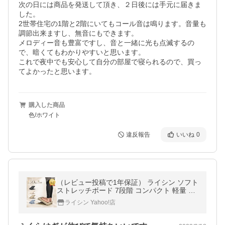
次の日には商品を発送して頂き、２日後には手元に届きま
した。

2世帯住宅の1階と2階にいてもコール音は鳴ります。音量も
調節出来ますし、無音にもできます。

メロディー音も豊富ですし、音と一緒に光も点滅するの
で、暗くてもわかりやすいと思います。

これで夜中でも安心して自分の部屋で寝られるので、買っ
てよかったと思います。
購入した商品
色/ホワイト
違反報告
いいね
0
（レビュー投稿で1年保証） ライシン ソフト
ストレッチボード 7段階 コンパクト 軽量 耐
荷重 150kg 爆買
ライシン Yahoo!店