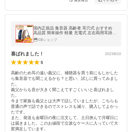
違反報告
いいね
0
国内正規品 集音器 高齢者 耳穴式 おすすめ
高品質 簡単操作 軽量 充電式 左右両用耳掛け
タイプ ワイヤレス 耳掛け 3モード切替 ( G2
GBショップ
5 )
喜ばれました！
2023/8/10
5
高齢のため耳の遠い義父に、補聴器を買う前にもしかした
ら集音器でも聞こえるかも？と思い、試しに買ってみまし
た。 

義父からも音が大きく聞こえてすごくいいと喜ばれまし
た。

今まで家族も義父とは大声で話していましたが、こちらも
普通の声で話できるのでストレスも減り、購入してよかっ
たです。

また、発送も金曜日の夜に注文して、土日挟んで月曜日に
は届きました。このお値段で立派なケースに入っていて大
変満足しています。
