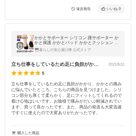
違反報告
いいね
0
かかとサポーター シリコン 踵サポーター か
かと保護 かかとパッド かかとクッション か
かと サポーター 衝撃吸収 痛み緩和 足底筋膜
暮らしの安心届け隊 公式ストア
炎 スポーツ
立ち仕事をしているため足に負担がかかり…
2021/6/11
5
立ち仕事をしているため足に負担がかかり、かかとの痛み
に悩んでいたところ、こちらの商品を見つけました。シリ
コン部分も厚くて柔らかく、足にフィットしてくれるので
着け心地はいいです。お陰様で痛みがだいぶ軽減されてい
ます。買って良かったです。また、商品の発送も大変迅速
ですぐに使えたので大変ありがたかったです。
購入した商品