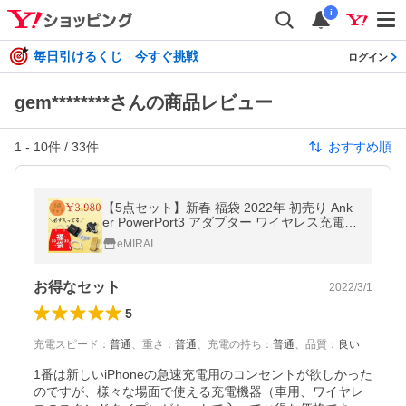
i
毎日引けるくじ 今すぐ挑戦
ログイン
gem********さんの商品レビュー
1
-
10
件 /
33
件
おすすめ順
【5点セット】新春 福袋 2022年 初売り Ank
er PowerPort3 アダプター ワイヤレス充電器
type-ｃ ケーブル 中身が見える セット
eMIRAI
お得なセット
2022/3/1
5
充電スピード
：
普通
、
重さ
：
普通
、
充電の持ち
：
普通
、
品質
：
良い
1番は新しいiPhoneの急速充電用のコンセントが欲しかった
のですが、様々な場面で使える充電機器（車用、ワイヤレ