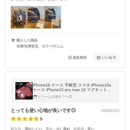
購入した商品
在庫/在庫状況、カラー/デニム
違反報告
いいね
0
iPhone16 ケース 手帳型 スマホ iPhone16e
ケース iPhone15 pro max 16 マグネット分
離 iPhone14Plus スマホケース iPhone13 耐
ドリーム企画ヤフー店
衝撃 ケースiPhone14ケース
とっても使い心地が良いです◎
2025/12/13
5
耐久性
：
壊れにくい
、
厚み
：
少し厚め
、
装着感
：
良い