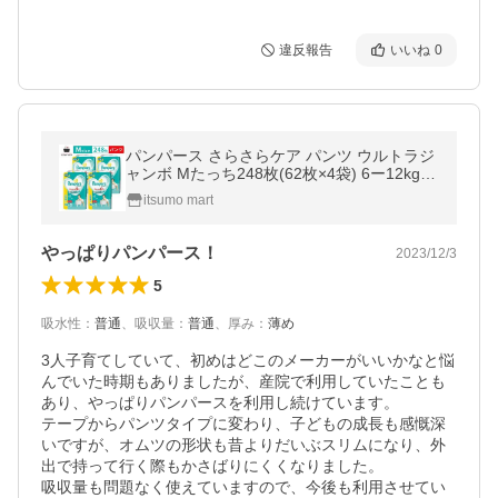
違反報告
いいね
0
パンパース さらさらケア パンツ ウルトラジ
ャンボ Mたっち248枚(62枚×4袋) 6ー12kg
ケース オムツ pampers
itsumo mart
やっぱりパンパース！
2023/12/3
5
吸水性
：
普通
、
吸収量
：
普通
、
厚み
：
薄め
3人子育てしていて、初めはどこのメーカーがいいかなと悩
んでいた時期もありましたが、産院で利用していたことも
あり、やっぱりパンパースを利用し続けています。

テープからパンツタイプに変わり、子どもの成長も感慨深
いですが、オムツの形状も昔よりだいぶスリムになり、外
出で持って行く際もかさばりにくくなりました。

吸収量も問題なく使えていますので、今後も利用させてい