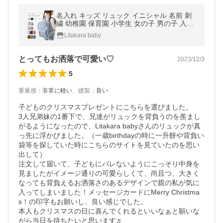
名入れ キッズ リュック イニシャル 名前 刺
繍 幼稚園 保育園 小学生 女の子 男の子 入園
入学 低学年 リュックサック 子供 バッグ 大
Litakara baby
容量 通学 撥水 14L emoka
とってもお洒落で可愛い♡
2023/12/3
5
重量感
：
非常に軽い
、
縫製
：
良い
子どものクリスマスプレゼントにこちらを選びました。

3人兄弟妹の1番下で、兄達がリュックを背負うのを羨まし
がるようになったので、Litakara babyさんのリュックが真
っ先に浮かびました。（一歳birthdayの時に一升餅や背負い
袋等を探していた時にこちらのサイトを見ていたのを思い
出して）

注文して届いて、子どもにバレないようにこっそり中身を
見ましたがイメージ通りの可愛らしくて、尚且つ、大きく
なっても背負えるお洒落さのあるデザインで親の私が気に
入ってしまいました！メッセージカードにMerry Christma
s！の印字もお願いし、良い感じでした。

本人もクリスマスの日に喜んでくれるといいなぁと願いな
がら当日を待ちたいと思います♬