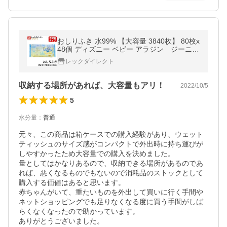
おしりふき 水99% 【大容量 3840枚】 80枚x
48個 ディズニー ベビー アラジン ジーニー
送料無料
レックダイレクト
収納する場所があれば、大容量もアリ！
2022/10/5
5
水分量
：
普通
元々、この商品は箱ケースでの購入経験があり、ウェット
ティッシュのサイズ感がコンパクトで外出時に持ち運びが
しやすかったため大容量での購入を決めました。

量としてはかなりあるので、収納できる場所があるのであ
れば、悪くなるものでもないので消耗品のストックとして
購入する価値はあると思います。

赤ちゃんがいて、重たいものを外出して買いに行く手間や
ネットショッピングでも足りなくなる度に買う手間がしば
らくなくなったので助かっています。

ありがとうございました。