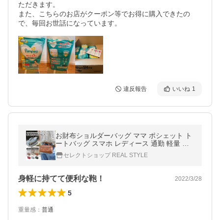
ただきます。

また、こちらのお店がクーポン等でお得に購入できたの
で、毎回お世話になっています。
違反報告
いいね
1
お財布ショルダーバッグ ママ ポシェット ト
ートバッグ スマホ レディース 通勤 軽量 大
容量 小さめ 旅行 トラベル 斜めがけ マザー
セレクトショップ REAL STYLE
ズ 肩掛け ミニ バック
身軽に持てて便利な鞄！
2022/3/28
5
重量感
：
普通