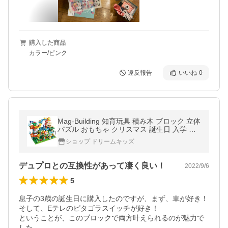
購入した商品
カラー/ピンク
違反報告
いいね
0
Mag-Building 知育玩具 積み木 ブロック 立体
パズル おもちゃ クリスマス 誕生日 入学 入
園 プレゼント 出産祝い 女の子 男の子 子供
ショップ ドリームキッズ
デュプロとの互換性があって凄く良い！
2022/9/6
5
息子の3歳の誕生日に購入したのですが、まず、車が好き！

そして、Eテレのピタゴラスイッチが好き！

ということが、このブロックで両方叶えられるのが魅力で
した。
