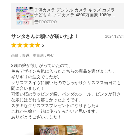
子供カメラ デジタル カメラ キッズ カメラ
子ども キッズ カメラ 4800万画素 1080p録
画 自撮り バッテリ900mAh大容量 32GBカ
PROZERO
ード付き
サンタさんに願いが届いたよ！
2024/12/24
5
画質
：
普通
、
重量感
：
軽い
2歳の娘が欲しがっていたので、

色もデザインも気に入ったこちらの商品を選びました。

ギリギリの注文でしたが、

クリスマスイヴに届いたのでしっかりクリスマス当日にも
間に合いました！

可愛い桜のラッピング袋、パンダのシール、ピンクが好き
な娘にはどれも嬉しかったようです。

ステキなクリスマスプレゼントになりました♬

これから娘と一緒に使ってみたいと思います。

ありがとうございました！