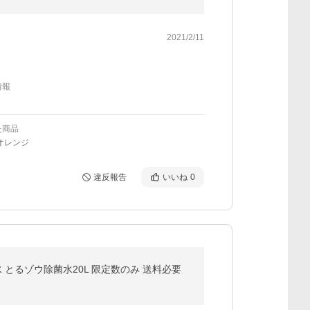
2021/2/11
情報
た商品
オレンジ
違反報告
いいね
0
とるゾウ除菌水20L 限定数のみ 送料必要