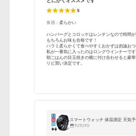
とにかくオススメです
5
食感
：
柔らかい
ハンバーグとコロッケはレンチンなので時間が
もちろんお味も合格です！

ハラミ柔らかくて食べやすくおかずは勿論おつ
私が一番気に入ったのはロングウインナーです。
朝ごはんの目玉焼きの横に付け合わせると豪華に
リピ買い決定です。
スマートウォッチ 体温測定 天気予報 
TUTUYO