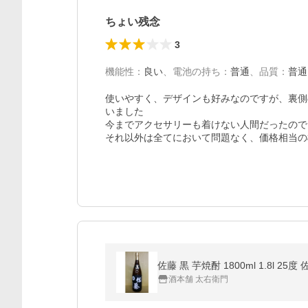
ちょい残念
3
機能性
：
良い
、
電池の持ち
：
普通
、
品質
：
普通
使いやすく、デザインも好みなのですが、裏側
いました

今までアクセサリーも着けない人間だったので、
それ以外は全てにおいて問題なく、価格相当の
佐藤 黒 芋焼酎 1800ml 1.8l 2
酒本舗 太右衛門