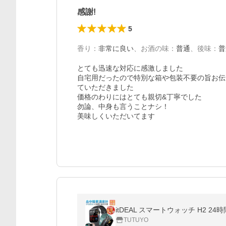
感謝!
5
香り
：
非常に良い
、
お酒の味
：
普通
、
後味
：
普
とても迅速な対応に感激しました

自宅用だったので特別な箱や包装不要の旨お伝
ていただきました

価格のわりにはとても親切&丁寧でした

勿論、中身も言うことナシ！

美味しくいただいてます
TUTUYO