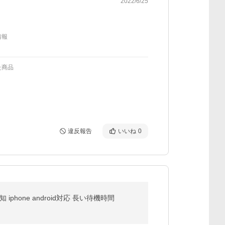
2022/6/25
情報
た商品
違反報告
いいね
0
hone android対応 長い待機時間