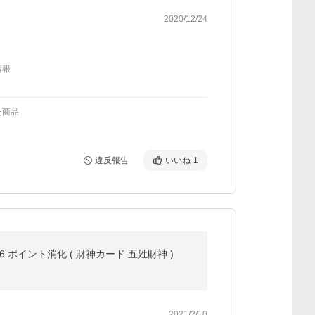
2020/12/24
情報
た商品
違反報告
いいね
1
 ポイント消化 ( 財神カード 五姓財神 )
2021/2/10