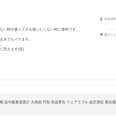
投稿者
-
ない時や暑くて火を使いたくない時に便利です。

購入し
まみでもイケます。

-


見えます(笑)

血中酸素濃度計 大画面 円型 高温警告 ウェアラブル 血圧測定 着信通知 ip