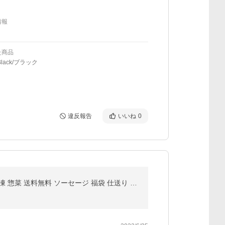
情報
た商品
lack/ブラック
違反報告
いいね
0
冷凍食品 おかず お弁当 ハンバーグ レンジ調理 牛肉 コロッケ ウインナー ホルモン 肉だんご 肉 業務用 冷凍 惣菜 送料無料 ソーセージ 福袋 仕送り 爆買