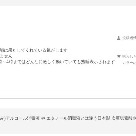
投稿者
-
能は果たしてくれている気がします

ません

購入し
時～4時まではどんなに激しく動いていても熟睡表示されます
カラー/
み)アルコール消毒液 や エタノール消毒液とは違う日本製 次亜塩素酸水 