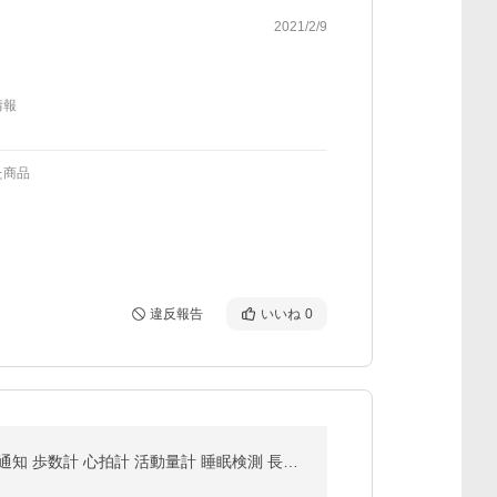
2021/2/9
情報
た商品
違反報告
いいね
0
itDEAL スマートウォッチ H2 24時間体温監視 フルタッチスクリーン血圧測定 血中酸素濃度計 大画面 着信通知 歩数計 心拍計 活動量計 睡眠検測 長い待機時間