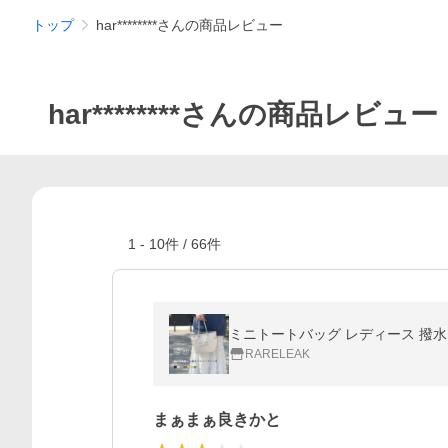
トップ
har********さんの商品レビュー
har********さんの商品レビュー
1
-
10
件 /
66
件
ミニトートバッグ レディース 撥水 
RARELEAK
まぁまぁ良きかと