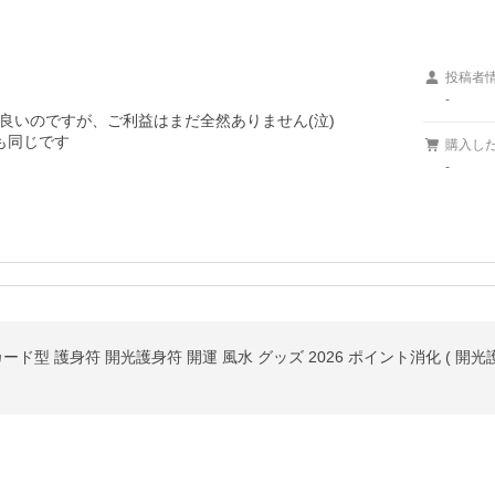
投稿者
-
いのですが、ご利益はまだ全然ありません(泣)

も同じです
購入し
-
ド型 護身符 開光護身符 開運 風水 グッズ 2026 ポイント消化 ( 開光