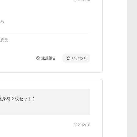
情報
た商品
違反報告
いいね
0
護身符２枚セット )
2021/2/10