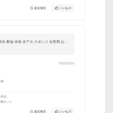
違反報告
いいね
0
キッチンスポンジ クリーンスポンジ 8個セット 食器洗い 抗菌タイプ 泡立ち キズつけない 大きめ 水切れ 耐水 耐油 水垢 水アカ スポンジ 台所用 お風呂掃除
2022/12/15
情報
た商品
8個セット
違反報告
いいね
0