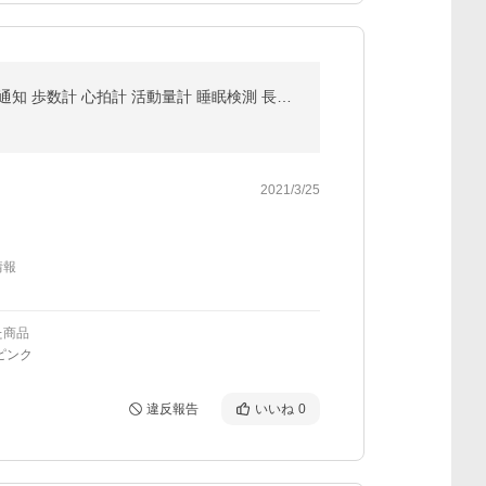
itDEAL スマートウォッチ H2 24時間体温監視 フルタッチスクリーン血圧測定 血中酸素濃度計 大画面 着信通知 歩数計 心拍計 活動量計 睡眠検測 長い待機時間
2021/3/25
情報
た商品
ピンク
違反報告
いいね
0