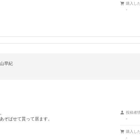
購入し
-
村山早紀
。


投稿者
あぞばせて貰って居ます。
-
購入し
-