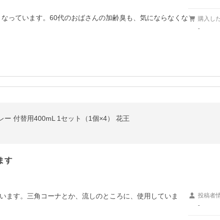
くなっています。60代のおばさんの加齢臭も、気にならなくな
購入し
-
 付替用400mL 1セット（1個×4） 花王
ます
います。三角コーナとか、流しのところに、使用していま
投稿者
-