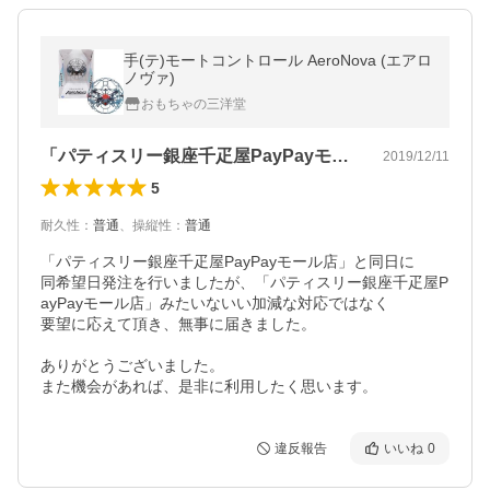
手(テ)モートコントロール AeroNova (エアロ
ノヴァ)
おもちゃの三洋堂
「パティスリー銀座千疋屋PayPayモ…
2019/12/11
5
耐久性
：
普通
、
操縦性
：
普通
「パティスリー銀座千疋屋PayPayモール店」と同日に

同希望日発注を行いましたが、「パティスリー銀座千疋屋P
ayPayモール店」みたいないい加減な対応ではなく

要望に応えて頂き、無事に届きました。

ありがとうございました。

また機会があれば、是非に利用したく思います。
違反報告
いいね
0