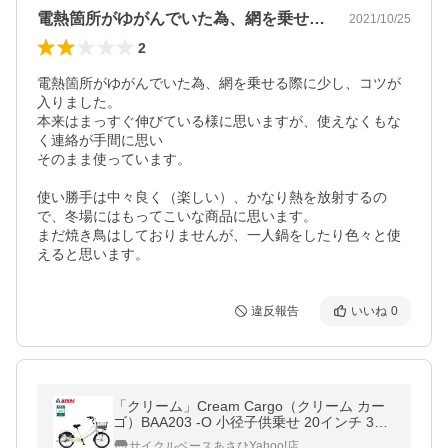
電熱箇所がゆがんでいた為、網を乗せる際…
2021/10/25
2
電熱箇所がゆがんでいた為、網を乗せる際に少し、コツが
入りました。

本来はまっすぐ伸びている様に思いますが、使えなくもな
く連絡が手間に思い

そのまま使っています。

使い勝手は中々良く（楽しい）、かなり熱を放射するの
で、冬場にはもってこいな商品に思います。

まだ焼き鳥はしておりませんが、一人鍋をしたり色々と使
えると思います。
違反報告
いいね
0
「クリーム」Cream Cargo（クリーム カー
ゴ）BAA203 -O 小径子供乗せ 20インチ 3段
変速 ミニベロ 自転車
サイクルベースあさひYahoo!店