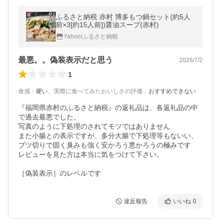
ふるさと納税 赤村 博多もつ鍋セット(約5人
前×3[約15人前])醤油スープ(赤村)
Yahoo!ふるさと納税
最悪。。偽装表示だと思う
2026/7/2
1
食感
：
硬い
、
実際に食べてみたおいしさの評価
：
おすすめできない
『福岡県赤村のふるさと納税』の返礼品は、各返礼品の中
で過去最悪でした。

写真のように下処理のされてモツではありません

また小腸との表示ですが、多分大腸で下処理等もないい、
ブツ切りで固く臭みも強く安かろう悪かろうの極みです

レビューを見た方は本当に気をつけて下さい。

［偽装表示］のレベルです
違反報告
いいね
0