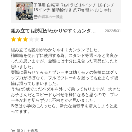
子供用 自転車 Ravi ラビ 14インチ 16インチ
18インチ 補助輪付き 約7kg 軽い おしゃれ
誕生日プレゼント 4歳 5歳 6歳 7歳 8歳 9歳 1
自転車の一勝堂
0歳 11歳 12歳
組み立ても説明がわかりやすくカンタンで…
2022/5/31
3
組み立ても説明がわかりやすくカンタンでした。

補助輪を使わずに使用する為、スタンド等選べると尚良か
った方思いますが、金額には十分に見合った商品だったと
思いました。

実際に乗らせてみるとブレーキは効くモノの後輪にはグリ
ップ力がほぼなく、フルでブレーキを握っても止まらず後
輪は滑ってしまいました。

うちは5歳でまだペダルを外して乗っておりますが、大きな
お子さんだとスピードも出せる様になると思うので、ブレ
ーキが利き切らず少し不向きかと思いました。

※僕は小学校に入ったら、新たな自転車を購入しようと思
ってます。
購入した商品