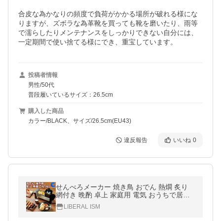
合皮な為かなりの頻度で負荷がかかる場所が破れる様にな
りますが、ズボラな為革靴を買っても靴を磨いたり、雨等
で濡らしたりメンテナンスをしっかりできない自分には、
一定期間で使い捨てる様にでき、重宝しています。
投稿者情報
男性/50代
普段履いているサイズ：26.5cm
購入した商品
カラー/BLACK、サイズ/26.5cm(EU43)
違反報告
いいね
0
せんべろメーカー 焼き鳥 おでん 熱燗 炙り
網付き 晩酌 卓上 家庭用 電気 おうちで居酒
屋 KDGC-005B おもしろグッズ
LIBERAL ISM