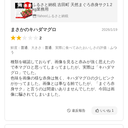
ふるさと納税 吉田町 天然まぐろ赤身サク1.2
kg業務用
Yahoo!ふるさと納税
まさかのキハダマグロ
2026/1/19
2
鮮度
：
普通
、
大きさ
：
普通
、
実際に食べてみたおいしさの評価
：
ふつ
う
種類を確認しておらず、画像を見ると赤みが強く思えたの
で本マグロと思ってしまってましたが。実際は「キハダマ
グロ」でした。

色味を画像の様な赤身は無く、キハダマグロの少しピンク
がかってました。画像とは事なる鮪でしたが、「まぐろ赤
身サク」と言うのは間違いありませんでしたが、今回は画
像に騙されてしまいました。
違反報告
いいね
1