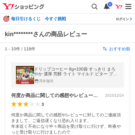
i
毎日引けるくじ 今すぐ挑戦
ログイン
kin********さんの商品レビュー
1
-
10
件 /
118
件
おすすめ順
ドリップコーヒー 8g×100袋 すっきり まろ
やか 濃厚 芳醇 ライト マイルド ビター ブレ
ンド ガテマラデリシャス 飲み比べ アソート
澤井珈琲
【RD】 【TS】
何度か商品に関しての感想やレビューに対…
2015/12/24
3
何度か商品に関しての感想やレビューに対してのご連絡頂
きまして、ご返信遅くなり恐れ入ります。

年末近く不在になり中々商品を受け取りに行けず、昨夜や
っと受け取りに行けましたので
