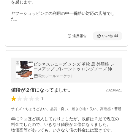
を感じます。

ヤフーショッピングの利用の中一番酷い対応の店舗でし
た。
違反報告
いいね
44
ビジネスシューズ メンズ 革靴 黒 外羽根 レ
ースアップ プレーントゥ ロングノーズ 紳士
24.5-28cm No.2642 AAA+
靴のジールマーケット
値段が２倍になってました。
2023/6/21
1
サイズ
：
ちょうどよい
、
品質
：
良い
、
履き心地
：
良い
、
高級感
：
普通
年に２回ほど購入しておりましたが、以前は２足で現在の
料金でしたので、いきなり値段が２倍になりました。

物価高等があっても、いきなり倍の料金には驚きです。
