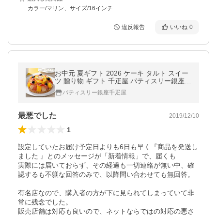
カラー/マリン、サイズ/16インチ
違反報告
いいね
0
お中元 夏ギフト 2026 ケーキ タルト スイー
ツ 贈り物 ギフト 千疋屋 パティスリー銀座千
疋屋 送料無料 銀座タルト(フルーツ)
パティスリー銀座千疋屋
最悪でした
2019/12/10
1
設定していたお届け予定日よりも6日も早く『商品を発送し
ました 』とのメッセージが「新着情報」で、届くも

実際には届いておらず、その経過も一切連絡が無い中、確
認するも不躾な回答のみで、以降問い合わせても無回答。

有名店なので、購入者の方が下に見られてしまっていて非
常に残念でした。

販売店舗は対応も良いので、ネットならではの対応の悪さ