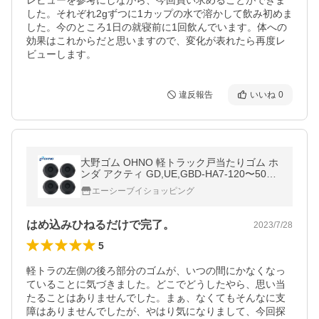
レビューを参考にしながら、今回買い求めることができま
した。それぞれ2gずつに1カップの水で溶かして飲み初めま
した。今のところ1日の就寝前に1回飲んでいます。体への
効果はこれからだと思いますので、変化が表れたら再度レ
ビューします。
違反報告
いいね
0
大野ゴム OHNO 軽トラック戸当たりゴム ホ
ンダ アクティ GD,UE,GBD-HA7-120〜500
HS-2076 74625-S3A-000 HS-2076
エーシーブイショッピング
はめ込みひねるだけで完了。
2023/7/28
5
軽トラの左側の後ろ部分のゴムが、いつの間にかなくなっ
ていることに気づきました。どこでどうしたやら、思い当
たることはありませんでした。まぁ、なくてもそんなに支
障はありませんでしたが、やはり気になりまして、今回探