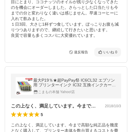
目にとまり、ココナッツのオイルが残り少なくなってきた
のを機会にオーダーしました。さらっとした口当たりも今
までの分と変わりなく違いは感じません。早速コーヒーに
入れて飲みました。

１日3回、大さじ1杯ずつ食しています。ぽっこりお腹も減
りつつありますので、継続して行きたいと思います。

良質で容量も多くコスパに大変優れています。
違反報告
いいね
0
最大P19％★超PayPay祭 IC6CL32 エプソン
用 プリンターインク IC32 互換インクカート
リッジ 6色セット 6色セット C、M、Y、K、
こまもの本舗 Yahoo!店
LC、LM L-1470G
この上なく、満足しています。今まで高額…
2018/10/3
5
この上なく、満足しています。今まで高額な純正品を幾度
となく購入して、プリンター本体を数台買えるコストを費