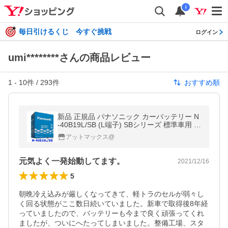
i
毎日引けるくじ 今すぐ挑戦
ログイン
umi********さんの商品レビュー
1
-
10
件 /
293
件
おすすめ順
新品 正規品 パナソニック カーバッテリー N
-40B19L/SB (L端子) SBシリーズ 標準車用 4
0B19L-SB
アットマックス@
元気よく一発始動してます。
2021/12/16
5
朝晩冷え込みが厳しくなってきて、軽トラのセルが弱々し
く回る状態がここ数日続いていました。新車で取得後8年経
っていましたので、バッテリーも今まで良く頑張ってくれ
ましたが、ついにへたってしまいました。整備工場、スタ