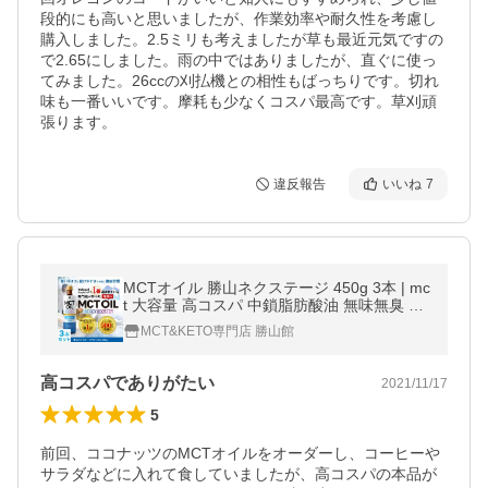
段的にも高いと思いましたが、作業効率や耐久性を考慮し
購入しました。2.5ミリも考えましたが草も最近元気ですの
で2.65にしました。雨の中ではありましたが、直ぐに使っ
てみました。26ccの刈払機との相性もばっちりです。切れ
味も一番いいです。摩耗も少なくコスパ最高です。草刈頑
張ります。
違反報告
いいね
7
MCTオイル 勝山ネクステージ 450g 3本 | mc
t 大容量 高コスパ 中鎖脂肪酸油 無味無臭 糖
質ゼロ 健康食品 爆買
MCT&KETO専門店 勝山館
高コスパでありがたい
2021/11/17
5
前回、ココナッツのMCTオイルをオーダーし、コーヒーや
サラダなどに入れて食していましたが、高コスパの本品が