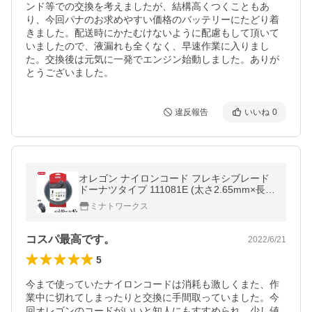
ンド等での交換を考えましたが、結構高くつくこともあ
り、今回パナのお求めやすい価格のバッテリーにたどり着
きました。配送時にかたむけないように配慮もして頂いて
いましたので、液漏れも全くなく、早速作業に入りまし
た。交換後は元気に一発でエンジン始動しました。ありが
とうございました。
違反報告
いいね
0
オレゴン ナイロンコード フレキシブレード
ドーナツタイプ 111081E (太さ2.65mm×長さ
47m) [OREGON 草刈り機 刈払機 ナイロン
ミナトワークス
カッター]
コスパ最高です。
2022/6/21
5
今まで使っていたナイロンコードは消耗も激しくまた、作
業中に切れてしまったりと交換に手間取っていました。今
回オレゴンのコードがいいと知人にもすすめられ、少し値