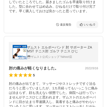
していたところでした。届きましたゴムを早速取り付けま
した。型に合わせてはめ込み、ひねるだけで取り付け完了
です。早く購入しておけば良かったと思っています。
違反報告
いいね
0
ザムスト エルボーバンド 肘 サポーター ZA
MST テニス肘 ゴルフ テニス ひじ
ザムスト公式ショップ Yahoo!店
肘の痛みが軽くなりました。
2022/3/16
5
肘の痛みが出てきて、マッサージやストレッチですぐ治る
だろうと思っていましたが、1カ月経ってもいっこうに痛み
は治まらず、顔も洗えない状態でした。病院へは行ってい
ませんがテニスひじと思われます。ザムストのエルボーバ
ンドに目が止まり早速購入し、装着すると痛みがやわらい
でいるように思います。マッサージとストレッチしながら