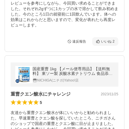
レビューを参考にしながら、今回買い求めることができま
した。それぞれ2gずつに1カップの水で溶かして飲み初めま
した。今のところ1日の就寝前に1回飲んでいます。体への
効果はこれからだと思いますので、変化が表れたら再度レ
ビューします。
違反報告
いいね
2
国産重曹 1kg 【メール便専用品】【送料無
料】 東ソー製 炭酸水素ナトリウム 食品添加
物 [01] NICHIGA(ニチガ)
NICHIGA(ニチガ)Yahoo!店
重曹クエン酸水にチャレンジ
2023/11/25
5
友達から重曹クエン酸水が体にいいからと勧められまし
た。早速重曹とクエン酸を探していたところ、ニチガさん
のショップで国産の重曹とクエン酸に目が止まりました。