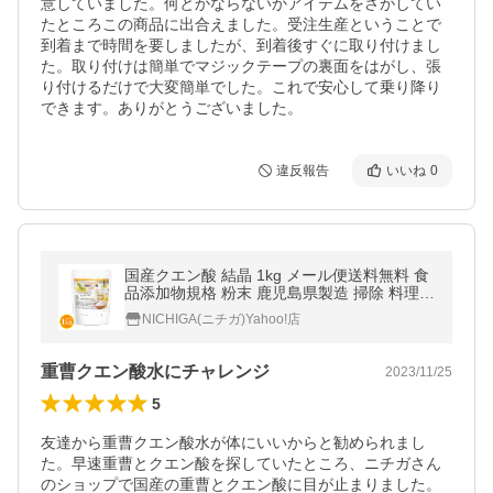
意していました。何とかならないかアイテムをさがしてい
たところこの商品に出合えました。受注生産ということで
到着まで時間を要しましたが、到着後すぐに取り付けまし
た。取り付けは簡単でマジックテープの裏面をはがし、張
り付けるだけで大変簡単でした。これで安心して乗り降り
できます。ありがとうございました。
違反報告
いいね
0
国産クエン酸 結晶 1kg メール便送料無料 食
品添加物規格 粉末 鹿児島県製造 掃除 料理 N
ICHIGA ニチガ M01
NICHIGA(ニチガ)Yahoo!店
重曹クエン酸水にチャレンジ
2023/11/25
5
友達から重曹クエン酸水が体にいいからと勧められまし
た。早速重曹とクエン酸を探していたところ、ニチガさん
のショップで国産の重曹とクエン酸に目が止まりました。