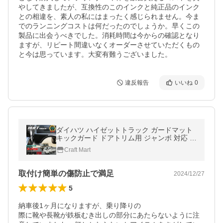
やしてきましたが、互換性のこのインクと純正品のインク
との相違を、素人の私にはまったく感じられません。今ま
でのランニングコストは何だったのでしょうか。早くこの
製品に出会うべきでした。消耗時間は今からの確認となり
ますが、リピート間違いなくオーダーさせていただくもの
と今は思っています。大変有難うございました。
違反報告
いいね
0
ダイハツ ハイゼットトラック ガードマット
キックガード ドアトリム用 ジャンボ 対応 ア
クセサリー パーツ ドレスアップ 車用品 車用
Craft Mart
アクセサリー キズ防止
取付け簡単の傷防止で満足
2024/12/27
5
納車後1ヶ月になりますが、乗り降りの

際に靴や長靴が鉄板むき出しの部分にあたらないように注