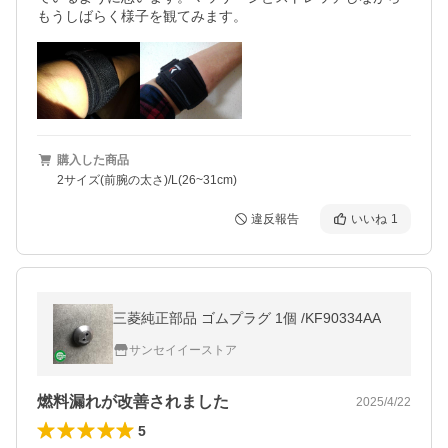
もうしばらく様子を観てみます。
購入した商品
2サイズ(前腕の太さ)/L(26~31cm)
違反報告
いいね
1
三菱純正部品 ゴムプラグ 1個 /KF90334AA
サンセイイーストア
燃料漏れが改善されました
2025/4/22
5