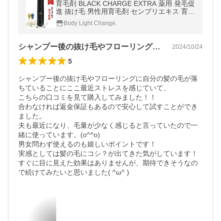
育毛剤 BLACK CHARGE EXTRA 薬用 発毛促
進 抜け毛 男性用育毛剤 センブリエキス 育毛
トニック 送料無料 REQST DIO［医薬部外
Body Light Change.
品］
シャンプー後の抜け毛やフローリングに自…
2024/10/24
5
シャンプー後の抜け毛やフローリングに自分の髪の毛が落
ちていることにここ最近ストレスを感じていて、

こちらの口コミを見て購入してみました！！

合わなければ返金保証もあるので安心して試すことができ
ました。

夫も最近になり、毛量が少なく感じると言っていたので一
緒に使っています。(o^^o)

男女問わず使えるのも嬉しいポイントです！

実感としては髪の毛にコシ？が出てきた気がしています！

すぐに目に見えた効果はありませんが、期待できそうなの
で続けてみたいと思いました( ^ω^ )