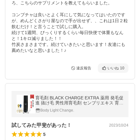
ろ、こちらのサプリメントを教えてもらいました。

コンブチャは良いとよく耳にして気になってはいたのです
が、めんどくさがり屋なので手が出せず、、これは1日２粒
飲むだけ！と言うことで試しに購入。

続けて1週間、びっくりするくらい毎日快便で体重もなん
と！1キロ減りました！！

竹炭さまさまです。続けていきたいと思います！友達にも
薦めたいなと思いました！♪
違反報告
いいね
10
育毛剤 BLACK CHARGE EXTRA 薬用 発毛促
進 抜け毛 男性用育毛剤 センブリエキス 育毛
トニック 送料無料 REQST DIO［医薬部外
Body Light Change.
品］
試してみた甲斐があった！
2023/10/24
5