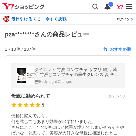
i
毎日引けるくじ 今すぐ挑戦
ログイン
pza********さんの商品レビュー
1
-
10
件 /
137
件
おすすめ順
ダイエット 竹炭 コンブチャ サプリ 腸活 菌
活 竹炭とコンブチャの黒生クレンズ 炭 チャ
コール 乳酸菌 食物繊維 サプリメント 30日
Body Light Change.
分
母親に勧められて
2023/7/30
5
便秘に悩んでおり、

何を試してもあまり効果が出ずにいました。

さらにここ一年で5キロほど体重が増えてしまいそろそろや
ばいなーと思って、美容が大好きな母親に相談したとこ