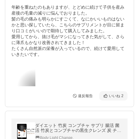
年齢を重ねたのもありますが、とどめに続けて子供を産み
産後の毛量の減りに悩んでおりました。

髪の毛の痛みも明らかにすごくて、なにかいいものはない
かと思い探していたら、こちらのサプリメントが目に留ま
り口コミがいいので期待して購入してみました。

愛用してから、抜け毛がマシになってきた気がして、さら
に薄爪もかなり改善されてきました！

たくさん自然派の栄養が入っているので、続けて愛用して
いきたいです。
違反報告
いいね
2
ダイエット 竹炭 コンブチャ サプリ 腸活 菌
活 竹炭とコンブチャの黒生クレンズ 炭 チャ
コール 乳酸菌 食物繊維 サプリメント 30日
Body Light Change.