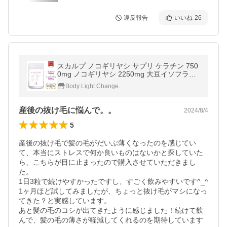
違反報告
いいね
26
スカルプ ノコギリヤシ サプリ ケラチン 750
0mg ノコギリヤシ 2250mg 大豆イソフラボ
ン 女性 Black Up Energy Ladies 90粒 RESE
Body Light Change.
STA
産後の抜け毛に悩んで。。
2024/8/4
5
産後の抜け毛で髪の毛がだいぶ薄くなったのを感じてい
て、本当にストレスで何か良いものはないかと探していた
ら、こちらが目に止まったので購入させていただきまし
た。

1日3粒で続けやすかったですし、すごく飲みやすいです^_^

1ヶ月ほど試してみましたが、ちょっと抜け毛がマシになっ
てきた？と実感しています。

あと髪の毛のコシが出てきたように感じました！続けて飲
んで、髪の毛の薄さが軽減してくれるのを期待しています