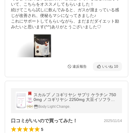
いて、こちらをオススメしてもらいました！

続けてこちら試しに飲んでみると、ガスが溜まっている感
じが改善され、便秘もマシになってきました♪

これにサポートしてもらいながら、まだまだダイエット励
みたいと思います(^^)ありがとうございました♡
違反報告
いいね
10
スカルプ ノコギリヤシ サプリ ケラチン 750
0mg ノコギリヤシ 2250mg 大豆イソフラボ
ン 女性 Black Up Energy Ladies 90粒 RESE
Body Light Change.
STA
口コミがいいので買ってみた！
2025/11/14
5