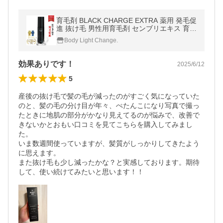
育毛剤 BLACK CHARGE EXTRA 薬用 発毛促
進 抜け毛 男性用育毛剤 センブリエキス 育毛
トニック 送料無料 REQST DIO［医薬部外
Body Light Change.
品］
効果ありです！
2025/6/12
5
産後の抜け毛で髪の毛が減ったのがすごく気になっていた
のと、髪の毛の分け目が年々、ぺたんこになり写真で撮っ
たときに地肌の部分がかなり見えてるのが悩みで、改善で
きないかとおもい口コミを見てこちらを購入してみまし
た。

いま数週間使っていますが、髪質がしっかりしてきたよう
に思えます。

また抜け毛も少し減ったかな？と実感しております。期待
して、使い続けてみたいと思います！！