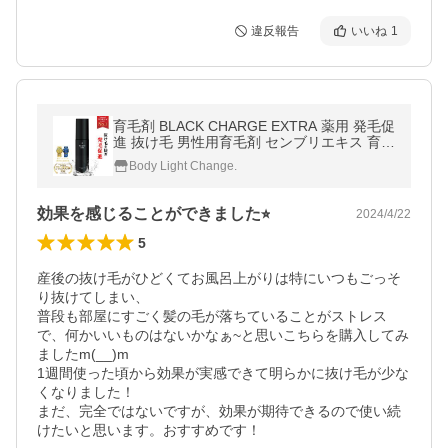
違反報告
いいね
1
育毛剤 BLACK CHARGE EXTRA 薬用 発毛促
進 抜け毛 男性用育毛剤 センブリエキス 育毛
トニック 送料無料 REQST DIO［医薬部外
Body Light Change.
品］
効果を感じることができました⭐︎
2024/4/22
5
産後の抜け毛がひどくてお風呂上がりは特にいつもごっそ
り抜けてしまい、

普段も部屋にすごく髪の毛が落ちていることがストレス
で、何かいいものはないかなぁ~と思いこちらを購入してみ
ましたm(__)m

1週間使った頃から効果が実感できて明らかに抜け毛が少な
くなりました！

まだ、完全ではないですが、効果が期待できるので使い続
けたいと思います。おすすめです！