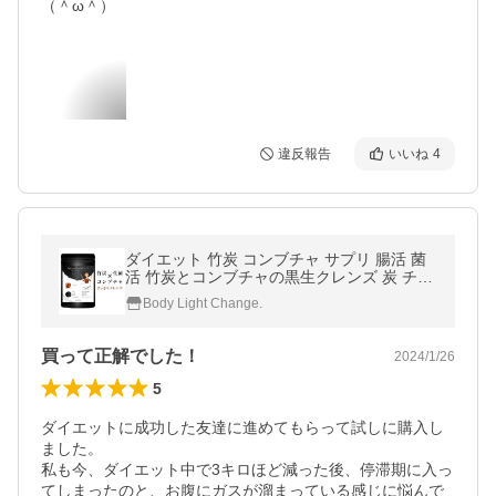
（＾ω＾）
違反報告
いいね
4
ダイエット 竹炭 コンブチャ サプリ 腸活 菌
活 竹炭とコンブチャの黒生クレンズ 炭 チャ
コール 乳酸菌 食物繊維 サプリメント 30日
Body Light Change.
分
買って正解でした！
2024/1/26
5
ダイエットに成功した友達に進めてもらって試しに購入し
ました。

私も今、ダイエット中で3キロほど減った後、停滞期に入っ
てしまったのと、お腹にガスが溜まっている感じに悩んで