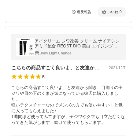
違反報告
いいね
0
アイクリーム シワ改善 クリーム ナイアシン
アミド配合 REQST DIO 美白 エイジングケ
ア シミ くすみ たるみ 目元ケア くま ほうれ
Body Light Change.
い線 30g【医薬部外品】
こちらの商品すごく良いよ、と友達から聞…
2021/12/7
5
こちらの商品すごく良いよ、と友達から聞き、目周りの子
ジワや目の下のくまが気になっている彼氏に購入しまし
た。

軽いテクスチャーなのでメンズの方でも使いやすい！と気
に入ってもらえました♪

1週間ほど使ってみてますが、子ジワやクマも目立たなくな