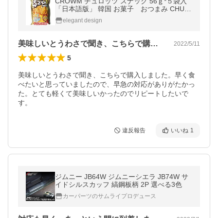
CROWM チュロッツ スナック 56ｇ*５袋入
「日本語版」 韓国 お菓子 おつまみ CHUR
ROZ
elegant design
美味しいとうわさで聞き、こちらで購入し…
2022/5/11
5
美味しいとうわさで聞き、こちらで購入しました。早く食
べたいと思っていましたので、早急の対応がありがたかっ
た。とても軽くて美味しいかったのでリピートしたいで
す。
違反報告
いいね
1
ジムニー JB64W ジムニーシエラ JB74W サ
イドシルスカッフ 縞鋼板柄 2P 選べる3色
カーパーツのサムライプロデュース