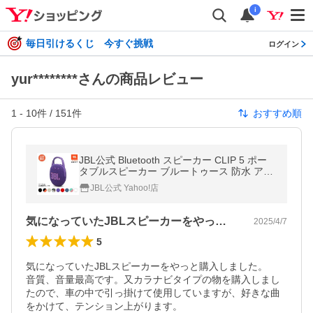
i
毎日引けるくじ 今すぐ挑戦
ログイン
yur********さんの商品レビュー
1
-
10
件 /
151
件
おすすめ順
JBL公式 Bluetooth スピーカー CLIP 5 ポー
タブルスピーカー ブルートゥース 防水 アウ
トドア カラフル カラビナ かわいい おしゃれ
JBL公式 Yahoo!店
最大約12時間再生 jbl
気になっていたJBLスピーカーをやっと…
2025/4/7
5
気になっていたJBLスピーカーをやっと購入しました。

音質、音量最高です。又カラナビタイプの物を購入しまし
たので、車の中で引っ掛けて使用していますが、好きな曲
をかけて、テンション上がります。
