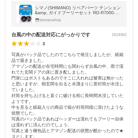
シマノ(SHIMANO) リペアパーツ テンション
&amp; ガイドプーリーセット RD-R7000-GS
RD-R7000-SS Y3F398010
domarushop
台風の中の配送対応にがっかりです
2024/9/2
3
写真がパック品でしたのでこちらで発注しましたが、紙箱
品で届きました。

アマゾンの配送が在宅時間にも関わらず台風の中、雨で濡
れてた玄関ドアの床に置き配しました。

門扉にはポストもあるのでそこに入れれば被害は無かった
と思いますが、朝玄関を出ると水溜まりに茶封筒が水没し
ていました。

封筒を持ち上げると直ぐに破ける程に長時間水没していた
ようです。

中を見ると紙箱入りの商品で箱が封筒同様に溶けたような
状態でした。

写真のパック品であればヘッダーは濡れてもプーリー自体
は濡れずに済んだのでしょう。

写真と違う梱包品とアマゾン配送の状態が酷かったので★
３とします。