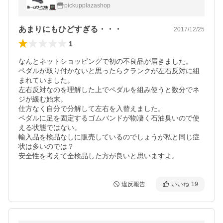
ーニング
pickupplazashop
あまりにもひどすぎる・・・
2017/12/25
1
なんとネットショッピングで初の不良品が届きました。

ペダルが取り付かないと思ったらクランクが左右反対に組
まれていました。

左右反対なのを理解した上でペダルを組み使うと数分でネ
ジが緩む始末。

仕方なく自分で分解して左右を入替えました。

ペダルに足を固定するゴムバンドが物凄く石油臭いので使
える状態ではない。

輸入品を検品なしに販売しているのでしょうが私と同じ症
状は多いのでは？

安全性を考えて全検品した方が良いと思いますよ。
違反報告
いいね
19