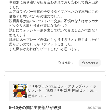
車種別に長さ違いが組み合わされており安心して購入出来
ました。

エアロワイパー形状の全交換タイプだったので本当にこの
価格？と思いながらの注文でした。

説明書等は無いのでワイパー交換に不慣れな人はオッカナ
ビックリの取り換え作業になるかも？

試しにウォッシャー液を出して拭いてみましたが問題なく
使えてます。

純正に比べブレード自体がしなりすぎ？とも感じましたが
柔らかいのでしっかりフィットしました。

また機会があればリピートしたいと思います。
違反報告
いいね
0
ドリルブラシ 22点セット スクラブパッド ポ
リッシャー 電動ドリル 洗車 掃除セット 風呂
掃除 キッチン クリーニング 研磨 黄砂 22-D
絆ネットワーク
SOGH 爆買
5~10分の間に主要部品が破損
2023/7/18