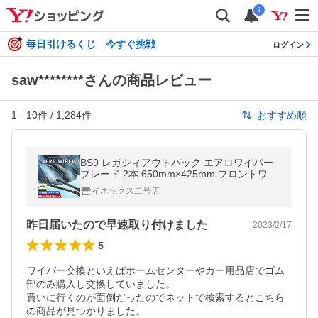
i
毎日引けるくじ 今すぐ挑戦
ログイン
saw********さんの商品レビュー
1
-
10
件 /
1,284
件
おすすめ順
BS9 レガシィアウトバック エアロワイパー
ブレード 2本 650mm×425mm フロントワイ
パー フッ素樹脂コート
イネックス二号店
昨日届いたので早速取り付けました
2023/2/17
5
ワイパー交換といえばホームセンターやカー用品店でゴム
部のみ購入し交換していました。

買いに行くのが面倒だったのでネットで検索するとこちら
の商品が見つかりました。
