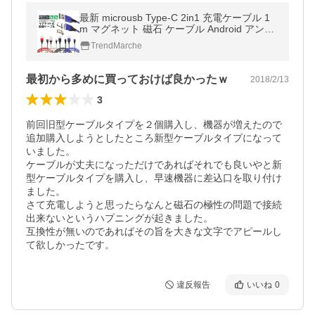
最新 microusb Type-C 2in1 充電ケーブル 1
m マグネット 磁石 ケーブル Android アンド
ロイド タイプC スマホ マイクロ GALAXY 充
TrendMarche
電器「meru1」
最初から多めに買っておけば良かったｗ
2018/2/13
3
前回旧型ケーブルタイプを２個購入し、機器が増えたので
追加購入しようとしたところ新型ケーブルタイプになって
いました。

ケーブルが丈夫になっただけであればそれでも良いやと新
型ケーブルタイプを購入し、早速機器に差込口を取り付け
ました。

さて充電しようと思ったらなんと磁石の極性の問題で接続
出来ないというハプニングが起きました。

互換性が無いのであればその旨を大きな文字でアピールし
て欲しかったです。
違反報告
いいね
0