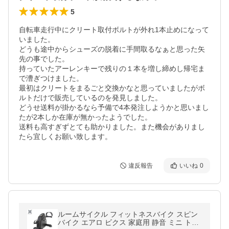
5
自転車走行中にクリート取付ボルトが外れ1本止めになって
いました。

どうも途中からシューズの脱着に手間取るなぁと思った矢
先の事でした。

持っていたアーレンキーで残りの１本を増し締めし帰宅ま
で漕ぎつけました。

最初はクリートをまるごと交換かなと思っていましたがボ
ルトだけで販売しているのを発見しました。

どうせ送料が掛かるなら予備で4本発注しようかと思いまし
たが2本しか在庫が無かったようでした。

送料も高すぎずとても助かりました。また機会がありまし
たら宜しくお願い致します。
違反報告
いいね
0
ルームサイクル フィットネスバイク スピン
バイク エアロ ビクス 家庭用 静音 ミニ トレ