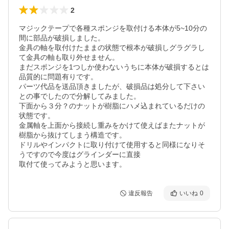
2
マジックテープで各種スポンジを取付ける本体が5~10分の
間に部品が破損しました。

金具の軸を取付けたままの状態で根本が破損しグラグラし
て金具の軸も取り外せません。

まだスポンジを1つしか使わないうちに本体が破損するとは
品質的に問題有りです。

パーツ代品を送品頂きましたが、破損品は処分して下さい
との事でしたので分解してみました。

下面から３分？のナットが樹脂にハメ込まれているだけの
状態です。

金属軸を上面から接続し重みをかけて使えばまたナットが
樹脂から抜けてしまう構造です。

ドリルやインパクトに取り付けて使用すると同様になりそ
うですので今度はグラインダーに直接

取付て使ってみようと思います。
違反報告
いいね
0