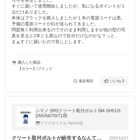
ちらを発注しました。

すぐに届いて使用開始しましたが、気になるポイントが１
点だけありました。

本体はブラックを購入しましたが１本の電源コードは黒、
予備の電源コードが白が送られてきました。

問題無く利用出来るのでそのまま利用しますが他の型の写
真を見ると2本とも黒なので自分だけなのかな？っと。

まぁすぐに届いたので良しとします。
購入した商品
【カラー】/ブラック
違反報告
いいね
0
シマノ SPDクリート取付ボルトSM-SH51/5
2/55/56/70/71用
アリスサイクル Yahoo!店
クリート取付ボルトが紛失するなんて・・・
2020/12/17