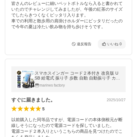
皆さんのレビューに細いペットボトルなら入ると書かれて
いたのでチャレンジしてみましたが、午後の紅茶のサイズ
でしたらきつくなくピッタリ入ります。

車での利用と散歩用の肩掛けホルダーにピッタリだったの
で今年の夏は冷たい飲み物を持ち歩けそうです。
違反報告
いいね
0
スマホスインガー コード２本付き 改良版 U
SB 給電式 振り子 歩数 自動 自動振り子 カウ
ンター 歩数カウンター ポケモンGo ドラク
marines factory
エウォーク スマホ スインガー
すぐに届きました。
2025/10/27
5
以前購入した同等品ですが、電源コードの本体側根元が断
線しそうになったので電源コードを探していました。

電源コード２本入りというこちらの商品を見つけたのでこ