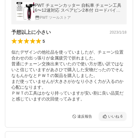
PWT チェーンカッター 自転車 チェーン工具
6〜12速対応 スペアピン2本付 ロードバイク
MTB チェーン切断 チェーンフック付き メン
PWT ツールストア
テナンス BT-15R
予想以上に小さい
2023/1/18
5
似たデザインの他社品を使っていましたが、チェーン位置
合わせの出っ張りが金属疲労で折れました。

普通にチェーン交換出来ていたので使い方が悪い訳ではな
いと信じていますがあさひで購入した安物だったのでそん
なもんかなとＰＷＴの製品を購入しました。

まだ使っていませんが大きさがかなり小さく力が入るのか
心配になります。

ＰＷＴの工具はかなり持っていますが安い割に良い品質だ
と感じていますの次回使ってみます。
違反報告
いいね
6