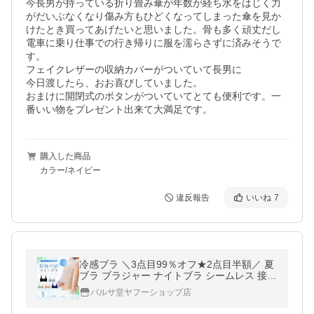
今長男が持っている折り畳み傘が年数が経ち水をはじく力
がだいぶなくなり傷み方もひどくなってしまった傘を見か
けたとき買ってあげたいと思いました。骨も多く頑丈だし
電車に乗り仕事での行き帰りに服を濡らさずに済みそうで
す。

フェイクレザーの収納カバーがついていて長男に

今日渡したら、おお喜びしていました。

おまけに開閉式のボタンがついていてとても便利です。一
番いい物をプレゼント出来て大満足です。
購入した商品
カラー/ネイビー
違反報告
いいね
7
冷感ブラ ＼3点目99％オフ★2点目半額／ 夏
ブラ ブラジャー ナイトブラ シームレス 接触
冷感 ブラ ノンワイヤー 夏 涼しい ブラ 薄手
バルサ堂ヤフーショップ店
メッシュ スポーツブラ