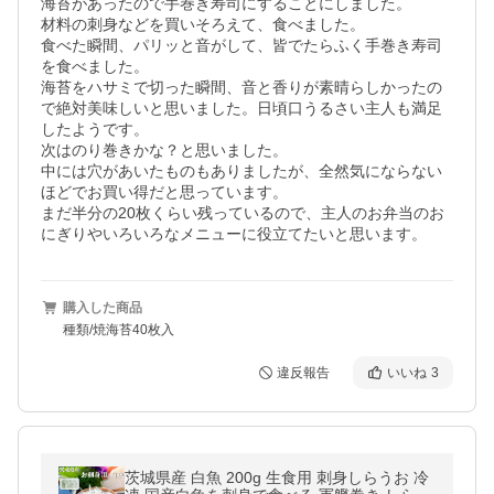
海苔があったので手巻き寿司にすることにしました。

材料の刺身などを買いそろえて、食べました。

食べた瞬間、パリッと音がして、皆でたらふく手巻き寿司
を食べました。

海苔をハサミで切った瞬間、音と香りが素晴らしかったの
で絶対美味しいと思いました。日頃口うるさい主人も満足
したようです。

次はのり巻きかな？と思いました。

中には穴があいたものもありましたが、全然気にならない
ほどでお買い得だと思っています。

まだ半分の20枚くらい残っているので、主人のお弁当のお
にぎりやいろいろなメニューに役立てたいと思います。
購入した商品
種類/焼海苔40枚入
違反報告
いいね
3
茨城県産 白魚 200g 生食用 刺身しらうお 冷