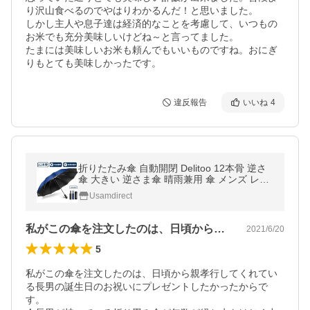
り沢山食べるのでやはりわかるんだ！と思いました。

しかし主人や息子達は経済的なことを考慮して、いつもの
お米でも充分美味しいけどね～と言ってました。

たまには美味しいお米も頼んでもいいものですね。おにぎ
りもとても美味しかったです。
違反報告
いいね
4
折りたたみ傘 自動開閉 Delitoo 12本骨 逆さ
傘 大きい 逆さま傘 晴雨兼用 傘 メンズ レデ
ィース 耐風 折り畳み傘 男女兼用 梅雨対策
Usamdirect
遮光
私がこの傘を注文したのは、日頃から親孝…
2021/6/20
5
私がこの傘を注文したのは、日頃から親孝行してくれてい
る長男の誕生日のお祝いにプレゼントしたかったからで
す。
