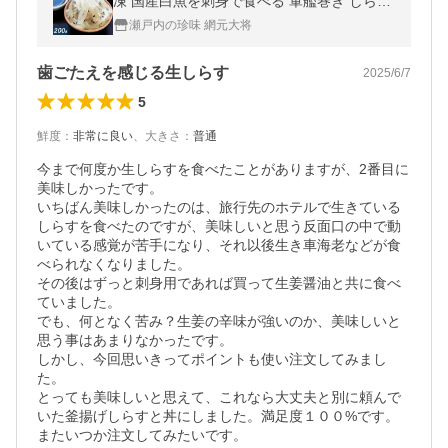
凍 国産白魚を刺身で食べる 軍艦巻き しらす
軍艦 寿司 すし しらす丼
瀬戸内の珍味 網元大将
歯ごたえを感じる生しらす
2025/6/7
5
鮮度
：
非常に良い
、
大きさ
：
普通
今まで何度か生しらすを食べたことがありますが、2番目に
美味しかったです。

いちばん美味しかったのは、旅行先のホテルで生きている
しらすを食べたのですが、美味しいと思う反面口の中で動
いている感覚が苦手になり、それ以後生き車海老などが食
べられなくなりました。

その後はずっと刺身用であれば買って生姜醤油と共に食べ
ていました。

でも、何となく苦み？生姜の辛味が強いのか、美味しいと
思う事はあまりなかったです。

しかし、今回思いきってポイントも使い注文してみまし
た。

とっても美味しいと思えて、これなら大丈夫と別に頼んで
いた釜揚げしらすと丼にしました。満足度１００%です。

またいつか注文してみたいです。