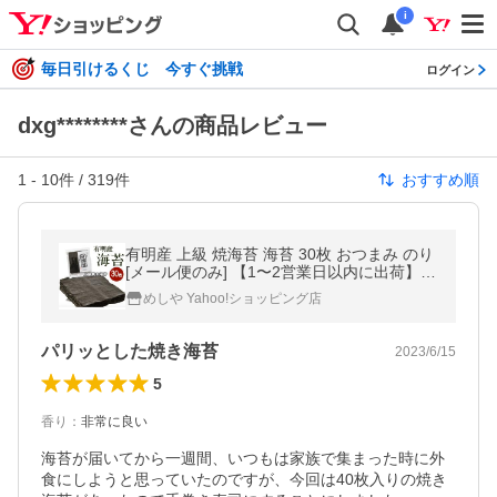
i
毎日引けるくじ 今すぐ挑戦
ログイン
dxg********さんの商品レビュー
1
-
10
件 /
319
件
おすすめ順
有明産 上級 焼海苔 海苔 30枚 おつまみ のり
[メール便のみ] 【1〜2営業日以内に出荷】送
料無料
めしや Yahoo!ショッピング店
パリッとした焼き海苔
2023/6/15
5
香り
：
非常に良い
海苔が届いてから一週間、いつもは家族で集まった時に外
食にしようと思っていたのですが、今回は40枚入りの焼き