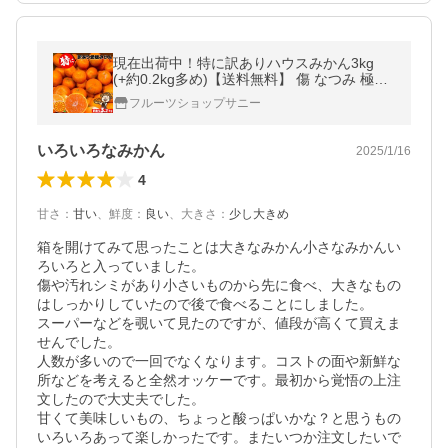
現在出荷中！特に訳ありハウスみかん3kg
(+約0.2kg多め)【送料無料】 傷 なつみ 極早
生 愛媛県産 フルーツ 美味しいみかん 果物
フルーツショップサニー
くだもの 温州みかん 柑橘類
いろいろなみかん
2025/1/16
4
甘さ
：
甘い
、
鮮度
：
良い
、
大きさ
：
少し大きめ
箱を開けてみて思ったことは大きなみかん小さなみかんい
ろいろと入っていました。

傷や汚れシミがあり小さいものから先に食べ、大きなもの
はしっかりしていたので後で食べることにしました。

スーパーなどを覗いて見たのですが、値段が高くて買えま
せんでした。

人数が多いので一回でなくなります。コストの面や新鮮な
所などを考えると全然オッケーです。最初から覚悟の上注
文したので大丈夫でした。

甘くて美味しいもの、ちょっと酸っぱいかな？と思うもの
いろいろあって楽しかったです。またいつか注文したいで