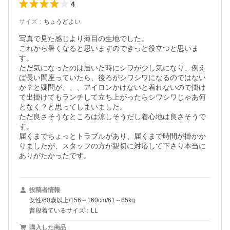
4
サイズ
：
ちょうどよい
写真で見た感じより薄目の生地でした。

これから暑くなると思いますのできっと役立つと思いま
す。

ただ気になったのは届いた時にシワが少し気になり、例え
ば長い間座っていたら、後ろがシワシワになるのではない
か？と疑問が、、、アイロンかけないと着れないので掛け
て出掛けてもランチして立ち上がったらシワシワじゃあ何
となく？と思ってしまいました。

ただ良さそうなところは涼しそうだし着心地は良さそうで
す。

届くまでちょっとトラブルがあり、届くまで時間が掛かか
りましたが、スタッフの方が親切に対応して下さり本当に
ありがたかったです。
投稿者情報
女性/60歳以上/156～160cm/61～65kg
普段着ているサイズ：LL
購入した商品