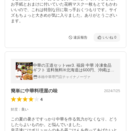
お手紙とおまけに付いていた花柄マスク一枚もとてもかわ
いいので、これは特別な日に取っ手おくつもりです。サイ
ズもちょっと大きめが気に入りました。ありがとうござい
ます。
違反報告
いいね
0
中華の王道セットver3. 福袋 中華 冷凍食品
ギフト 送料無料※北海道は600円、沖縄は10
00円は別途送料必要
本格中華専門店チャイナノーヴァ
簡単に中華料理屋の味
2024/7/25
4
鮮度
：
良い
この夏の暑さですっかり中華を作る気力がなくなり、どう
したらよいものか。と悩んでいました。

息子達にはボリュームのある昼ごはんを作ってあげたいと