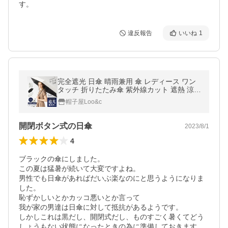
す。
違反報告
いいね
1
完全遮光 日傘 晴雨兼用 傘 レディース ワン
タッチ 折りたたみ傘 紫外線カット 遮熱 涼し
い 可愛い きれいめ UVカット 軽量 母の日 ギ
帽子屋Loo&c
フト
開閉ボタン式の日傘
2023/8/1
4
ブラックの傘にしました。

この夏は猛暑が続いて大変ですよね。

男性でも日傘があればだいぶ楽なのにと思うようになりま
した。

恥ずかしいとかカッコ悪いとか言って

我が家の男達は日傘に対して抵抗があるようです。

しかしこれは黒だし、開閉式だし、ものすごく暑くてどう
しょうもない状態になったときの為に準備しておきます。