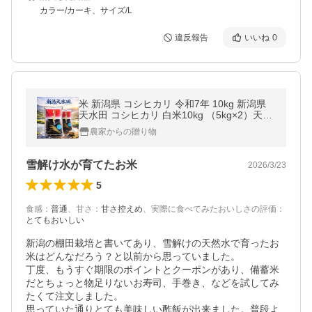
カラー/カーキ、サイズ/L
違反報告
いいね
0
米 新潟県 コシヒカリ 令和7年 10kg 新潟県
天水田 コシヒカリ 白米10kg （5kg×2）天然
雪解け水と湧き水で育てた 棚田米 ｜
農家からの贈り物
雪解け水が育てたお米
2026/3/23
5
食感
：
普通
、
甘さ
：
甘さ控えめ
、
実際に食べてみたおいしさの評価
：
とてもおいしい
新潟の棚田栽培と書いてあり、雪解けの天然水で育ったお
米はどんなだろう？と以前から思っていました。

丁度、もうすぐ期限のポイントとクーポンがあり、備蓄米
だとちょっと物足りないお寿司、手巻き、などを試してみ
たくて注文しました。

思っていた通りとても美味しい酢飯が出来ました。普段よ