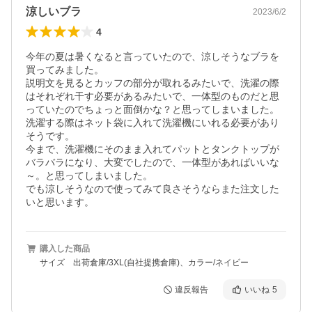
涼しいブラ
2023/6/2
4
今年の夏は暑くなると言っていたので、涼しそうなブラを
買ってみました。

説明文を見るとカッフの部分が取れるみたいで、洗濯の際
はそれぞれ干す必要があるみたいで、一体型のものだと思
っていたのでちょっと面倒かな？と思ってしまいました。

洗濯する際はネット袋に入れて洗濯機にいれる必要があり
そうです。

今まで、洗濯機にそのまま入れてパットとタンクトップが
バラバラになり、大変でしたので、一体型があればいいな
～。と思ってしまいました。

でも涼しそうなので使ってみて良さそうならまた注文した
いと思います。
購入した商品
サイズ 出荷倉庫/3XL(自社提携倉庫)、カラー/ネイビー
違反報告
いいね
5