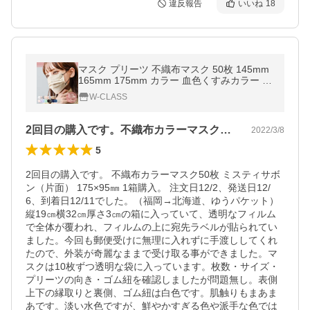
違反報告
いいね
18
マスク プリーツ 不織布マスク 50枚 145mm
165mm 175mm カラー 血色くすみカラー 個
包装 やわらかマスク WEIMALL
W-CLASS
2回目の購入です。不織布カラーマスク5…
2022/3/8
5
2回目の購入です。 不織布カラーマスク50枚 ミスティサボ
ン（片面） 175×95㎜ 1箱購入。 注文日12/2、発送日12/
6、到着日12/11でした。（福岡→北海道、ゆうパケット） 
縦19㎝横32㎝厚さ3㎝の箱に入っていて、透明なフィルム
で全体が覆われ、フィルムの上に宛先ラベルが貼られてい
ました。今回も郵便受けに無理に入れずに手渡ししてくれ
たので、外装が奇麗なままで受け取る事ができました。マ
スクは10枚ずつ透明な袋に入っています。枚数・サイズ・
プリーツの向き・ゴム紐を確認しましたが問題無し。表側
上下の縁取りと裏側、ゴム紐は白色です。肌触りもまあま
あです。淡い水色ですが、鮮やかすぎる色や派手な色では