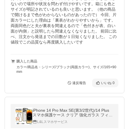
ないので場所や状況を問わず付けやすいです。箱にも色と
サイズが明記されているのも良いと思います。（他の商品
で開けるまで色がわからないものがあったので） 今回、片
面カラーにした理由は「裏表がわかりやすいから」です。
両面同色だと夫が裏表を間違えるので「色付きが表、白い
面が内側」と説明したら間違えなくなりました。 前回に比
べ、注文から発送までの日数が１日短くなりました。 この
値段でこの品質なら再度購入したいです
購入した商品
カラー/商品名・シリーズ/ブラック(両面カラー)、サイズ/165×90
mm
違反報告
いいね
0
iPhone 14 Pro Max SE(第3/2世代)/14 Plus
スマホ保護ケース クリア 強化ガラス フィル
ム不要 軽量 薄型 360°全面保護指紋防止
L&Lスマホサービス