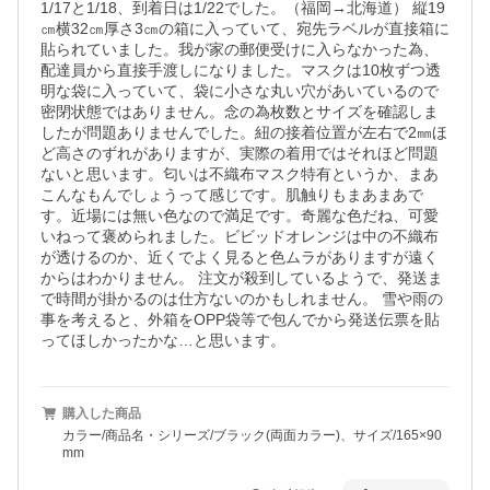
1/17と1/18、到着日は1/22でした。（福岡→北海道） 縦19
㎝横32㎝厚さ3㎝の箱に入っていて、宛先ラベルが直接箱に
貼られていました。我が家の郵便受けに入らなかった為、
配達員から直接手渡しになりました。マスクは10枚ずつ透
明な袋に入っていて、袋に小さな丸い穴があいているので
密閉状態ではありません。念の為枚数とサイズを確認しま
したが問題ありませんでした。紐の接着位置が左右で2㎜ほ
ど高さのずれがありますが、実際の着用ではそれほど問題
ないと思います。匂いは不織布マスク特有というか、まあ
こんなもんでしょうって感じです。肌触りもまあまあで
す。近場には無い色なので満足です。奇麗な色だね、可愛
いねって褒められました。ビビッドオレンジは中の不織布
が透けるのか、近くでよく見ると色ムラがありますが遠く
からはわかりません。 注文が殺到しているようで、発送ま
で時間が掛かるのは仕方ないのかもしれません。 雪や雨の
事を考えると、外箱をOPP袋等で包んでから発送伝票を貼
ってほしかったかな…と思います。
購入した商品
カラー/商品名・シリーズ/ブラック(両面カラー)、サイズ/165×90
mm