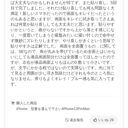
ば大丈夫なのかもしれませんが待てず、また貼り直し、5回
目で完了しました。それだけ貼り直しても何も問題なく大
満足！新しいスマホだったので画面もキレイだったという
のもあると思いますが、画面をキレイに拭き取ってさえあ
れば何度か貼り直ししても大丈夫だと思います。貼りやす
いかというと、曲がらないですから上から落とす感じにな
り、一度置いてしまうと吸盤みたいに吸い付くので命中せ
ず微妙にズレたりしますが、やり直しがきくという意味で
貼りやすさは正解でした。 画面を全面覆うもの…に関して
は、SEなので、角が丸みを帯びているため全面とはいかな
いにしても液晶画面部分だけは全面覆ってほしかったので
すが、左右が液晶画面よりもほんの0.数ミリ小さいです。
が、文字にかかる程ではないので支障ないです。光に当て
て見ると周囲が少し浮き気味だけどそれも今のところ気に
なりません。滑りもよくキレイ！ブルー感も気に入ってま
す。
購入した商品
iPhone 型番を選んで下さい/iPhone13ProMax
違反報告
いいね
29