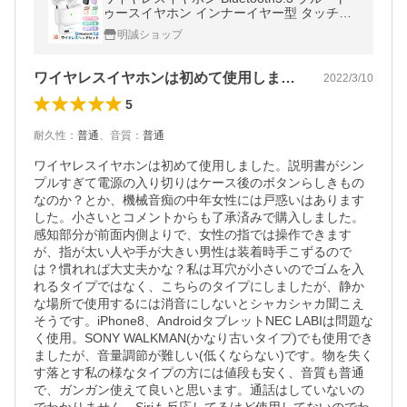
ゥースイヤホン インナーイヤー型 タッチ式
左右分離型 低遅延 片耳 両耳 防水 Siri対応
明誠ショップ
【PL保険加入済み製品・安心】
ワイヤレスイヤホンは初めて使用しました…
2022/3/10
5
耐久性
：
普通
、
音質
：
普通
ワイヤレスイヤホンは初めて使用しました。説明書がシン
プルすぎて電源の入り切りはケース後のボタンらしきもの
なのか？とか、機械音痴の中年女性には戸惑いはあります
した。小さいとコメントからも了承済みで購入しました。
感知部分が前面内側よりで、女性の指では操作できます
が、指が太い人や手が大きい男性は装着時手こずるので
は？慣れれば大丈夫かな？私は耳穴が小さいのでゴムを入
れるタイプではなく、こちらのタイプにしましたが、静か
な場所で使用するには消音にしないとシャカシャカ聞こえ
そうです。iPhone8、AndroidタブレットNEC LABIは問題な
く使用。SONY WALKMAN(かなり古いタイプ)でも使用でき
ましたが、音量調節が難しい(低くならない)です。物を失く
す落とす私の様なタイプの方には値段も安く、音質も普通
で、ガンガン使えて良いと思います。通話はしていないの