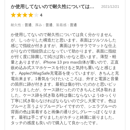
か使用してないので耐久性については良く…
2021/12/21
4
耐久性
：
普通
、
厚み
：
普通
、
装着感
：
普通
か使用してないので耐久性については良く分かりません
が、しっかりした構造だと思います。表面はツルツルした
感じで指紋が付きますが、裏面はサラサラでマットな仕上
がりなので指紋防止になっていて助かります。表面に指紋
が付く度に除菌して拭けば良いかなと思います。薄型・軽
量とありますが、iPhone 13 pro max自体が重いので、正直
嵌め込み式スマホケースを付けると気持ち重いなと感じま
す。AppleのMagSafe充電器を使っていますが、きちんと充
電出来ます。1番気をつけたいところは、外すと電源と音量
の箇所に跡が付きます。最初は傷が付いたのかと思いビッ
クリしましたが、ケース跡だったのできちんと拭き取れま
した。ケース跡を拭き取る時は傷にならないようゆっくり
丁寧に拭き取らなければならないので少し大変です。色は
ブルーと言うよりブルーグレイですので、シエラブルーの
背面の色は装着すると画像の通り少しグレーっぽくなりま
す。最初は手こずりましたがカチッと綺麗に嵌りました。
タッチの感度も良いので購入して良かったです。