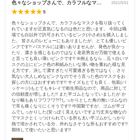
色々なショップさんで、カラフルなマスク…
2021/5/31
5
色々なショップさんで、カラフルなマスクを取り扱ってく
れていますが正直気になるのは色だと思います。 今回は職
場でも白以外で許可されているピンク(小さめ)を購入しまし
た。 皆さんのレビューにもありましたが、とても優しいピ
ンクです!! パステルには違いありませんが、発色が良かっ
たり、濃さを感じるものではなく老若男女が万能で使える
と言っても良い薄いピンクです!! ※例えるなら…元々白いマ
スクの上にピンク色の和紙みたいな薄い物を重ねた様な見
え方です。決して濃すぎたり可愛過ぎる色ではなく、さり
気ない大人しめなピンクなのでそう言った色のマスクをお
探しの方にはおすすめです!! サイズもとても良く、包装(パ
ッケージ)もとてもキレイで衛生用品なので、商品に対して
の信頼度が増しました!! また平ゴムとなっていましたが か
なり幅もありフワフワ?!?しっかりとした角の無いゴムなの
で耳も痛くなりにくそうです!! 中国製ですが、ゴムが平ゴ
ムでしっかりした(安っぽく見えないですよ!!)丈夫な物なの
でマスクとくっつけられている所も太い平ゴムがしっかり
熱で溶かされている分、外れなさそうな所もおすすめです!!
期待して使いたいと思います!!