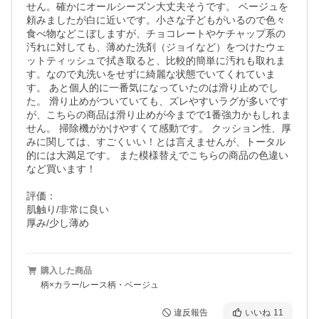
せん。確かにオールシーズン大丈夫そうです。 ベージュを
頼みましたが白に近いです。小さな子どもがいるので色々
食べ物などこぼしますが、チョコレートやケチャップ系の
汚れに対しても、薄めた洗剤（ジョイなど）をつけたウェ
ットティッシュで拭き取ると、比較的簡単に汚れも取れま
す。なので丸洗いをせずに綺麗な状態でいてくれていま
す。 あと個人的に一番気になっていたのは滑り止めでし
た。 滑り止めがついていても、ズレやすいラグが多いです
が、こちらの商品は滑り止めが今までで1番強力かもしれま
せん。 掃除機がかけやすくて感動です。 クッション性、厚
みに関しては、すごくいい！とは言えませんが、トータル
的には大満足です。 また模様替えでこちらの商品の色違い
など買います！

評価：

肌触り/非常に良い

厚み/少し薄め
購入した商品
柄×カラー/レース柄・ベージュ
違反報告
いいね
11