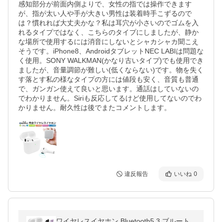
感知部分が前面内側よりで、女性の指では操作できます
が、指が太い人や手が大きい男性は装着時手こずるので
は？慣れれば大丈夫かな？私は耳穴が小さいのでゴムを入
れるタイプではなく、こちらのタイプにしましたが、静か
な場所で使用するには消音にしないとシャカシャカ聞こえ
そうです。iPhone8、AndroidタブレットNEC LABIは問題な
く使用。SONY WALKMAN(かなり古いタイプ)でも使用でき
ましたが、音量調節が難しい(低くならない)です。物を失く
す落とす私の様なタイプの方には値段も安く、音質も普通
で、ガンガン使えて良いと思います。通話はしていないの
でわかりません。Siriも反応してるけど使用してないのでわ
かりません。耐久性は後でまたコメントします。
違反報告
いいね
0
ワイヤレスイヤホン Bluetooth5.3 ブルート