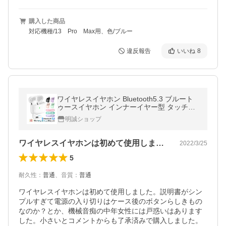
購入した商品
対応機種/13 Pro Max用、色/ブルー
違反報告
いいね
8
ワイヤレスイヤホン Bluetooth5.3 ブルート
ゥースイヤホン インナーイヤー型 タッチ式
左右分離型 低遅延 片耳 両耳 防水 Siri対応
明誠ショップ
【PL保険加入済み製品・安心】
ワイヤレスイヤホンは初めて使用しました…
2022/3/25
5
耐久性
：
普通
、
音質
：
普通
ワイヤレスイヤホンは初めて使用しました。説明書がシン
プルすぎて電源の入り切りはケース後のボタンらしきもの
なのか？とか、機械音痴の中年女性には戸惑いはあります
した。小さいとコメントからも了承済みで購入しました。