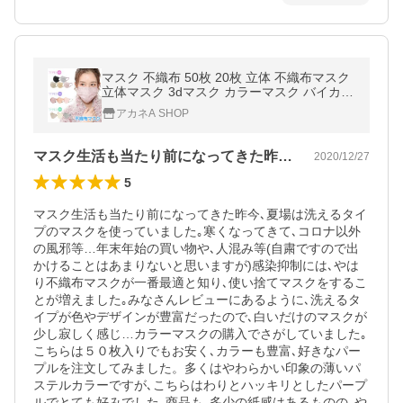
マスク 不織布 50枚 20枚 立体 不織布マスク
立体マスク 3dマスク カラーマスク バイカラ
ー 小顔マスク 使い捨てマスク おしゃれ 大容
アカネA SHOP
量 花粉症対策 プリーツ
マスク生活も当たり前になってきた昨今､…
2020/12/27
5
マスク生活も当たり前になってきた昨今､夏場は洗えるタイ
プのマスクを使っていました｡寒くなってきて､コロナ以外
の風邪等…年末年始の買い物や､人混み等(自粛ですので出
かけることはあまりないと思いますが)感染抑制には､やは
り不織布マスクが一番最適と知り､使い捨てマスクをするこ
とが増えました｡みなさんレビューにあるように､洗えるタ
イプが色やデザインが豊富だったので､白いだけのマスクが
少し寂しく感じ…カラーマスクの購入でさがしていました｡
こちらは５０枚入りでもお安く､カラーも豊富､好きなパー
プルを注文してみました。多くはやわらかい印象の薄いパ
ステルカラーですが､こちらはわりとハッキリとしたパープ
ルでとても好みでした｡商品も､多少の紙感はあるものの､や