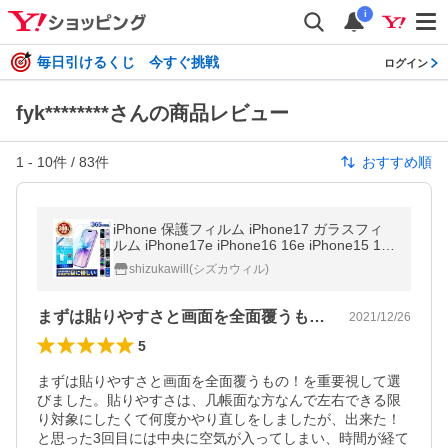
i
毎日引けるくじ 今すぐ挑戦
ログイン
fyk********さんの商品レビュー
1
-
10
件 /
83
件
おすすめ順
iPhone 保護フィルム iPhone17 ガラスフィ
ルム iPhone17e iPhone16 16e iPhone15 14
SE 13 mini 12 11 pro Max XR XS SE3 Air ブ
shizukawill(シズカウィル)
ルーライトカット シズカウィル
まずは貼りやすさと画面を全面覆うもの！…
2021/12/26
5
まずは貼りやすさと画面を全面覆うもの！を重要視して選
びました。貼りやすさは、几帳面な方なんで左右できる限
り対象にしたくて何度かやり直しをしましたが、出来た！
と思った3回目には中央に空気が入ってしまい、時間が経て