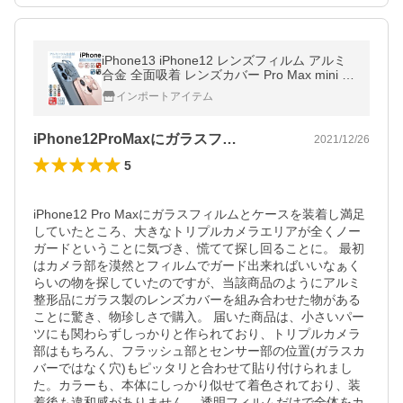
iPhone13 iPhone12 レンズフィルム アルミ
合金 全面吸着 レンズカバー Pro Max mini 全
面保護 アルミ保護シート 飛散防止
インポートアイテム
iPhone12ProMaxにガラスフ…
2021/12/26
5
iPhone12 Pro Maxにガラスフィルムとケースを装着し満足
していたところ、大きなトリプルカメラエリアが全くノー
ガードということに気づき、慌てて探し回ることに。 最初
はカメラ部を漠然とフィルムでガード出来ればいいなぁく
らいの物を探していたのですが、当該商品のようにアルミ
整形品にガラス製のレンズカバーを組み合わせた物がある
ことに驚き、物珍しさで購入。 届いた商品は、小さいパー
ツにも関わらずしっかりと作られており、トリプルカメラ
部はもちろん、フラッシュ部とセンサー部の位置(ガラスカ
バーではなく穴)もピッタリと合わせて貼り付けられまし
た。カラーも、本体にしっかり似せて着色されており、装
着後も違和感がありません。 透明フィルムだけで全体をカ