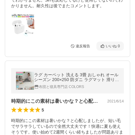
でわかりません。Siriも反応してるけど使用してないのでわ
かりません。耐久性は後でまたコメントします。
違反報告
いいね
0
ラグ カーペット 洗える 3畳 おしゃれ オール
シーズン 200×250 防ダニ ラグマット 滑り止
め付 フランネル ホットカーペット 床暖房対
布団と寝具専門店 COLORS
応 北欧 洗えるラグ
時期的にこの素材は暑いかな？と心配しま…
2021/6/14
5
時期的にこの素材は暑いかな？と心配しましたが、短い毛
でサラサラしているので全然大丈夫です！快適に夏も使え
そうです。使い始めて2週間くらい経ちましたが問題ありま