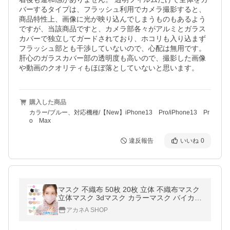
バーするタイプは、フラッシュ利用でカメラ撮影すると、
商品特性上、画像に光が映り込んでしまうものもあるよう
ですが、当該商品ですと、カメラ部各々がアルミとガラス
カバーで独立してガードされており、ホコリも入り込まず
フラッシュ部とも干渉していないので、心配は無用です。
肝心のガラスカバー部の透明度も高いので、撮影した画像
や動画のクオリティもほぼ落としていないと思います。
購入した商品
カラー/ブルー、対応機種/【New】iPhone13 Pro/iPhone13 Pr
o Max
違反報告
いいね
0
マスク 不織布 50枚 20枚 立体 不織布マスク
立体マスク 3dマスク カラーマスク バイカラ
ー 小顔マスク 使い捨てマスク おしゃれ 大容
アカネA SHOP
量 花粉症対策 プリーツ