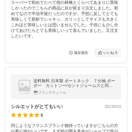
スーパーで初めてたべて他の林檎とくらべてあまりに美味
しかったのでこちらの商品に目が留まり注文しました。初
めてなので半信半疑だったのですが、予想に反してとても
美味しくて新鮮でシャキッ、カリッとしてサイズも大きく
これほど美味しいとは思いませんでした。子供にも少し分
けてあげたらとても美味しいって喜んでいました。又注文
したいです。
違反報告
いいね
0
送料無料 日本製 ボートネック ７分袖 ボー
ダー カットソー/セントジェームスと同じ
工法で作られた生地を使用！/体型カバー/着
ブランクチュール
痩せ/レディース/新作
シルエットがとてもいい
2013/5/15
5
同じようなフランスブランド物持っていますがこちらの方
が着心地がいいです。まず衿の開き具合がシャープで首が