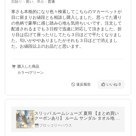
肌触り
：
良い
、
厚み
：
普通
寒さも本格的になり色々検索してこちらのマカーペットが
目に留まりお値段とも相談し購入しました。思ってた通り
の色柄で豪華に感じ踏み心地も気持ちいいです。注文して
配達されるまでも３日程で迅速に対応して頂きました。折
り目は広げて座ったりしてたら３日ほどで平たくなりまし
た。匂いがややありましたがそれも３日ほどで消えまし
た。お値段以上のお品だと思います。
購入した商品
カラー/グリーン
違反報告
いいね
0
スリッパ ルームシューズ 夏用 【まとめ買い
クーポンあり】 ルーム サンダル タオル地 室
内 鼻緒 やわらかい 夏 モダー コットン メン
ブロッコリーハウス
ズ レディース 洗える