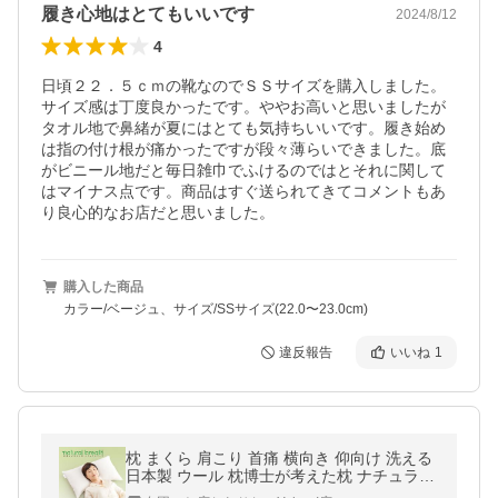
履き心地はとてもいいです
2024/8/12
4
日頃２２．５ｃｍの靴なのでＳＳサイズを購入しました。
サイズ感は丁度良かったです。ややお高いと思いましたが
タオル地で鼻緒が夏にはとても気持ちいいです。履き始め
は指の付け根が痛かったですが段々薄らいできました。底
がビニール地だと毎日雑巾でふけるのではとそれに関して
はマイナス点です。商品はすぐ送られてきてコメントもあ
り良心的なお店だと思いました。
購入した商品
カラー/ベージュ、サイズ/SSサイズ(22.0〜23.0cm)
違反報告
いいね
1
枕 まくら 肩こり 首痛 横向き 仰向け 洗える
日本製 ウール 枕博士が考えた枕 ナチュラル
ブレス レギュラー