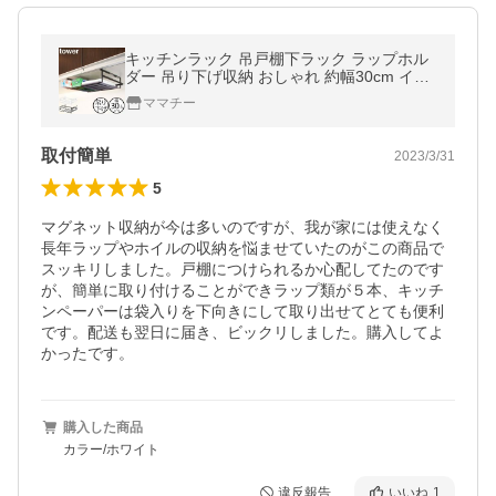
キッチンラック 吊戸棚下ラック ラップホル
ダー 吊り下げ収納 おしゃれ 約幅30cm イン
テリア雑貨 北欧 yamazaki 山崎実業 戸棚下
ママチー
収納ラック タワー L tower
取付簡単
2023/3/31
5
マグネット収納が今は多いのですが、我が家には使えなく
長年ラップやホイルの収納を悩ませていたのがこの商品で
スッキリしました。戸棚につけられるか心配してたのです
が、簡単に取り付けることができラップ類が５本、キッチ
ンペーパーは袋入りを下向きにして取り出せてとても便利
です。配送も翌日に届き、ビックリしました。購入してよ
かったです。
購入した商品
カラー/ホワイト
違反報告
いいね
1