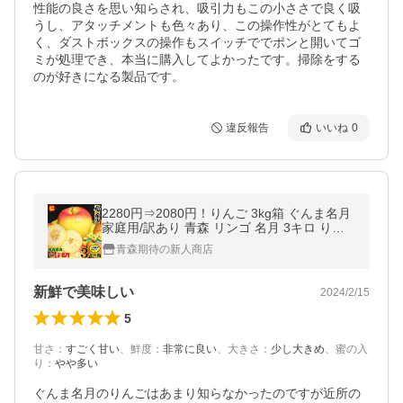
性能の良さを思い知らされ、吸引力もこの小ささで良く吸
うし、アタッチメントも色々あり、この操作性がとてもよ
く、ダストボックスの操作もスイッチででポンと開いてゴ
ミが処理でき、本当に購入してよかったです。掃除をする
のが好きになる製品です。
違反報告
いいね
0
2280円⇒2080円！りんご 3kg箱 ぐんま名月
家庭用/訳あり 青森 リンゴ 名月 3キロ りん
ご 送料無料 リンゴ 訳あり★名月 家訳 3kg箱
青森期待の新人商店
新鮮で美味しい
2024/2/15
5
甘さ
：
すごく甘い
、
鮮度
：
非常に良い
、
大きさ
：
少し大きめ
、
蜜の入
り
：
やや多い
ぐんま名月のりんごはあまり知らなかったのですが近所の