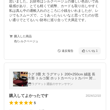
思いました。お財布はシルクベージュの優しい色合いで高
級感があり、とても軽くて紙幣、カードも取り出しやすく
私は真ん中の通帳入れのところに小銭をいれましたが、レ
ジでもスムーズで、こうあったらいいなと思ってたのが思
い通りでとてもいい財布に巡り合って大満足です。
購入した商品
色/シルクベージュ
違反報告
いいね
1
ラグ 3畳 大 ラグマット 200×250cm 絨毯 長
方形 トルコ製 ホットカーペットカバー 対応
グリーン 緑 レッド 赤 ウィルトン織り オー
ラグマット通販のサヤンサヤン
ルシーズン じゅうたん
購入してよかったです
2024/12/10
5