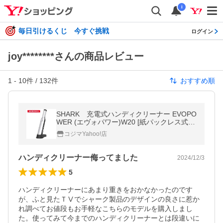
i
毎日引けるくじ 今すぐ挑戦
ログイン
joy********さんの商品レビュー
1
-
10
件 /
132
件
おすすめ順
SHARK 充電式ハンディクリーナー EVOPO
WER (エヴォパワー)W20 [紙パックレス式 /
コードレス] WV250J-WH
コジマYahoo!店
ハンディクリーナー侮ってました
2024/12/3
5
ハンディクリーナーにあまり重きをおかなかったのです
が、ふと見たＴⅤでシャーク製品のデザインの良さに惹か
れ調べてお値段もお手軽なこちらのモデルを購入しまし
た。使ってみて今までのハンディクリーナーとは段違いに