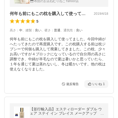
布団のお店ねむりねこYahoo!店
何年も前にもこの枕を購入して使ってまし…
2019/4/18
5
高さ
：
中
、
縫製
：
良い
、
硬さ
：
普通
、
通気性
：
良い
何年も前にもこの枕を購入して使ってました。今回中綿が
へたってきたので再度購入です。この枕購入する前は枕ジ
プシーで何個も購入して廃棄してきました。この枕、少々
お高いですが４ブロックになっているので自分用の高さに
調整でき、中綿が羊毛なので夏は暑いかと思っていたら、
１年を通じて夏は蒸れないし、冬は暖かいです。他の枕は
使えなくなりました。
違反報告
いいね
1
【並行輸入品】エスティローダー ダブル ウ
ェア ステイ イン プレイス メークアップ
S...