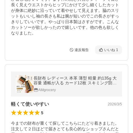
長く見えウエストからヒップにかけて少し細くしたカット
が身体に絶妙に沿っていて着やせして見えます。脇のスリ
ットもいいし袖の長さも私は腕が短いのでこの長さがすっ
きりしていいです。やっぱり日本製はさすがです。こんな
カットソーが欲しかったので嬉しいです。他の色も欲しく
なりました。
違反報告
いいね
1
長財布 レディース 本革 薄型 軽量 約135g 大
容量 通帳が入る カード12枚 スキミング防止
RFID L字ファスナー 柔らかい 牛革 名入れ
AMgrocery
ギフト 送料無料
軽くて使いやすい
2026/3/5
5
今までの財布が重くて探してこちらにたどり着きました。
注文して２日ほどで届きとても良心的なショップさんだと