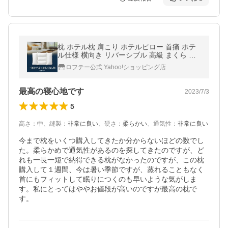
枕 ホテル枕 肩こり ホテルピロー 首痛 ホテ
ル仕様 横向き リバーシブル 高級 まくら 綿
パイプ 首こり 30日保証 エアウィーヴ グル
ロフテー公式 Yahoo!ショッピング店
ープ枕ブランド LOFTY
最高の寝心地です
2023/7/3
5
高さ
：
中
、
縫製
：
非常に良い
、
硬さ
：
柔らかい
、
通気性
：
非常に良い
今まで枕をいくつ購入してきたか分からないほどの数でし
た。柔らかめで通気性があるのを探してきたのですが、ど
れも一長一短で納得できる枕がなかったのですが、この枕
購入して１週間、今は暑い季節ですが、蒸れることもなく
首にもフィットして眠りにつくのも早いような気がしま
す。私にとってはややお値段が高いのですが最高の枕で
す。