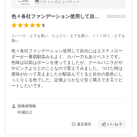
ベティーズビューティー
色々各社ファンデーション使用して自分に…
2023/12/13
5
カバー力
：
とても良い
、
仕上がり
：
とても良い
、
メイク持ち
：
とても
良い
色々各社ファンデーション使用して自分にはエスティロー
ダーが一番肌馴染みもよく、カバー力もありベストです。
色味は以前はボーンを使ってましたが、クールバニラがや
やピンクよりとのことなので変えてみました。つけた時は
黄味がかって見えましたが馴染んでくると自分の肌色にし
っくりくる色でした。定価よりかなり安く購入でき又リピ
ートしたいです。
投稿者情報
60歳以上
違反報告
いいね
0