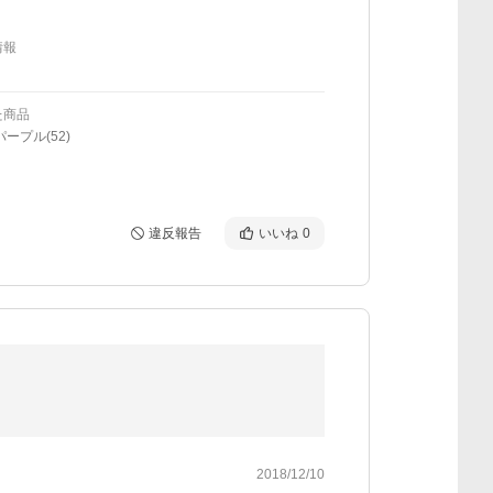
情報
た商品
パープル(52)
違反報告
いいね
0
2018/12/10