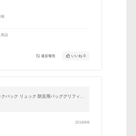
情報
た商品
違反報告
いいね
0
GRIFFINLAND キャリーケース スーツケース 2WAY キャリーバッグ 人気 機内持ち込み 超軽量 大容量 バックパック リュック 防災用バッググリフィンランド 2泊3日
2018/6/8