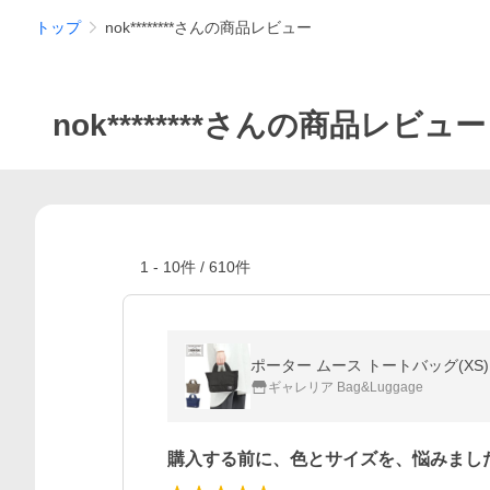
トップ
nok********さんの商品レビュー
nok********さんの商品レビュー
1
-
10
件 /
610
件
ポーター ムース トートバッグ(XS) 7
ギャレリア Bag&Luggage
購入する前に、色とサイズを、悩みまし