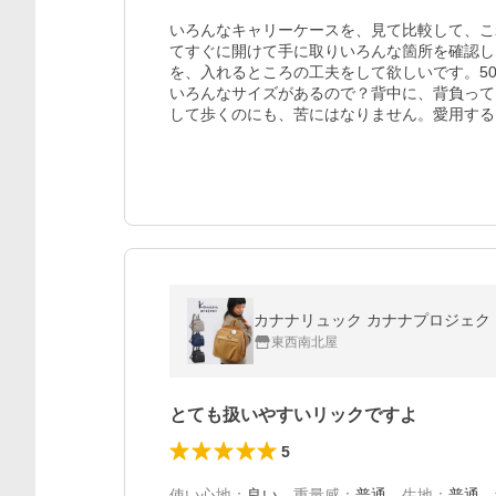
いろんなキャリーケースを、見て比較して、こ
てすぐに開けて手に取りいろんな箇所を確認し
を、入れるところの工夫をして欲しいです。5
いろんなサイズがあるので？背中に、背負って
して歩くのにも、苦にはなりません。愛用する
カナナリュック カナナプロジェクト トラベ
東西南北屋
とても扱いやすいリックですよ
5
使い心地
：
良い
、
重量感
：
普通
、
生地
：
普通
、