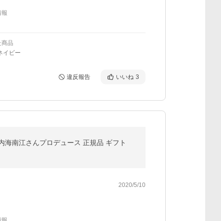
情報
た商品
ネイビー
違反報告
いいね
3
エース 竹内海南江さんプロデュース 正規品 ギフト
2020/5/10
情報