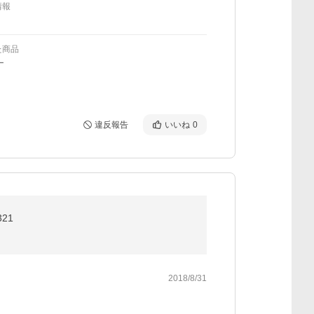
情報
た商品
ー
違反報告
いいね
0
21
2018/8/31