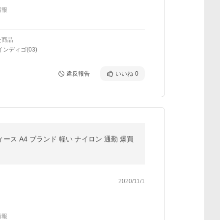
情報
た商品
インディゴ(03)
違反報告
いいね
0
レディース A4 ブランド 軽い ナイロン 通勤 爆買
2020/11/1
情報