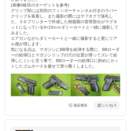
(画像6枚目のターゲットを参考)

グリップ部には別売のフィンガーチャンネル付きのラバー
クリップを装着し、また撮影の際にはヤフオクで落札し
た、３Ｄプリンターで作成した樹脂製の雷管部分がマグネ
ットになっている9×19ｍｍダミーカートと一緒に撮影して
みました。

エアガンながらダミーカートと一緒に撮影すると更にリア
ル感が増します。

気になる点は、マガジンにBB弾を給弾する際に、BBローダ
ーの給弾口とマガジンリップの穴の位置が滑ってズレて給
弾しにくいと言う事で、BBローダーの給弾口に斜めにカッ
違反報告
いいね
5