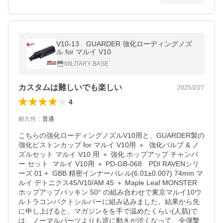
V10-13 GUARDER 強化ローディングノズ
ル for マルイ V10
MILITARY BASE
カスタムは難しいでも楽しい
2025/2/27
4
耐久性
：
普通
こちらの強化ローディングノズルV10用と、GUARDER製の 
強化ピストンカップ for マルイ V10用 ＋  強化バルブ & ノ
ズルセット マルイ V10 用 ＋ 強化 ホップアップ チャンバ
ー セット  マルイ V10用 ＋ PD-GB-068　PDI RAVENシリ
ーズ 01 +  GBB 精密インナーバレル(6.01±0.007) 74mm マ
ルイ デトニクス45/V10/AM.45 ＋ Maple Leaf MONSTER 
ホップアップパッキン 50° の組み合わせで東京マルイ10ウ
ルトラコンパクトシルバーに組み込みました。結果から先
に申し上げると、マガジンをを手で温めたくらい(人肌)で
は、ノーマルパーツよりも逆に動きが渋くなって、全弾撃