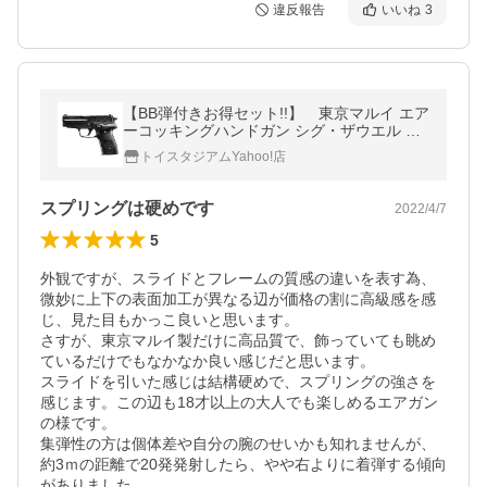
違反報告
いいね
3
【BB弾付きお得セット!!】 東京マルイ エア
ーコッキングハンドガン シグ・ザウエル P2
28 18才以上用 ＋ 0.2g超精密BB弾 送料無
トイスタジアムYahoo!店
料
スプリングは硬めです
2022/4/7
5
外観ですが、スライドとフレームの質感の違いを表す為、
微妙に上下の表面加工が異なる辺が価格の割に高級感を感
じ、見た目もかっこ良いと思います。

さすが、東京マルイ製だけに高品質で、飾っていても眺め
ているだけでもなかなか良い感じだと思います。

スライドを引いた感じは結構硬めで、スプリングの強さを
感じます。この辺も18才以上の大人でも楽しめるエアガン
の様です。

集弾性の方は個体差や自分の腕のせいかも知れませんが、
約3ｍの距離で20発発射したら、やや右よりに着弾する傾向
がありました。
