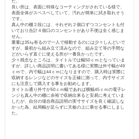
た。

良い所は、表面に特殊なコーティングがされている様で、
表面全体がスベスベしていて、汚れが簡単に拭き取れそう
です。

真ん中の棚２段には、それぞれ２個口ずつコンセントも付
いており合計４個口のコンセントがあり不便は全く感じま
せん。

重量は35㎏有るので一人で移動するのには少々しんどいで
すが、最初から組み立て済みなので、組み立て等の手間な
どがいらず直ぐに使える所が一番良かったです。

少々残念なところは、タイトルでは幅50ｃｍとなっていま
すが、詳しい商品説明に書いてある様に実際は外寸幅が49
ｃｍで、内寸幅は44ｃｍになりますので、購入時は実際に
収納するレンジなどのサイズを正確に測って、内寸サイズ
にも注意して購入する事をお勧めします。

タイトル通り外寸が50ｃｍ幅であれば横幅45ｃｍの電子レ
ンジも真ん中の棚に余裕で収納出来ると安易に考えていま
したが、自分の場合商品説明の実寸サイズを良く確認しな
かった為、結局幅が足らずに天板の上に乗せる事にしまし
た。
