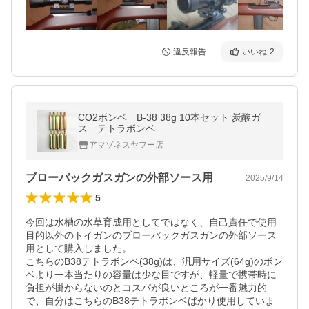
違反報告
いいね
2
CO2ボンベ B-38 38g 10本セット 炭酸ガ
ス テトラボンベ
アマゾネスヤフー店
ブローバックガスガンの外部ソース用
2025/9/14
5
今回は水槽の水草育成用としてではなく、自己責任で使用
目的以外のトイガンのブローバックガスガンの外部ソース
用として購入しました。

こちらのB38テトラボンベ(38g)は、汎用サイズ(64g)のボン
ベより一本当たりの容量は少な目ですが、軽量で携帯時に
負担が掛からないのとコスパが良いところが一番魅力的
で、自分はこちらのB38テトラボンベばかり使用していま