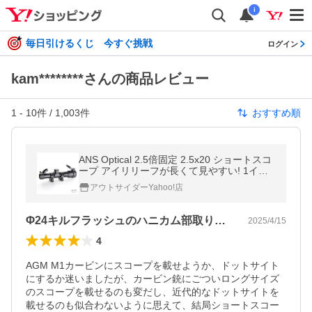
i
毎日引けるくじ 今すぐ挑戦
ログイン
kam********さんの商品レビュー
1
-
10
件 /
1,003
件
おすすめ順
ANS Optical 2.5倍固定 2.5x20 ショートスコ
ープ アイリリーフが長くて見やすい! 1イン
チ 20mmレール 20mmレイル
アウトサイダーYahoo!店
Φ24キルフラッシュのハニカム部取り付け
2025/4/15
4
AGM M1カービンにスコープを載せようか、ドットサイト
にするか迷いましたが、カービン銃にごついロングサイズ
のスコープを載せるのも変だし、近代的なドットサイトを
載せるのも似合わないように思えて、結局ショートスコー