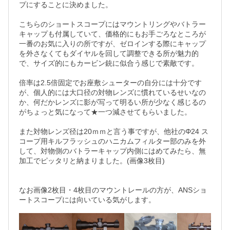
プにすることに決めました。

こちらのショートスコープにはマウントリングやバトラー
キャップも付属していて、価格的にもお手ごろなところが
一番のお気に入りの所ですが、ゼロインする際にキャップ
を外さなくてもダイヤルを回して調整できる所が魅力的
で、サイズ的にもカービン銃に似合う感じで素敵です。

倍率は2.5倍固定でお座敷シューターの自分には十分です
が、個人的には大口径の対物レンズに慣れているせいなの
か、何だかレンズに影が写って明るい所が少なく感じるの
がちょっと気になって★一つ減させてもらいました。	

また対物レンズ径は20ｍｍと言う事ですが、他社のΦ24 ス
コープ用キルフラッシュのハニカムフィルター部のみを外
して、対物側のバトラーキャップ内側にはめてみたら、無
加工でピッタリと納まりました。(画像3枚目)										
なお画像2枚目・4枚目のマウントレールの方が、ANSショ