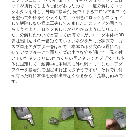
にプッシュロッドが飛び出して、不可抗力等でプッシュロ
ッドが折れてしまう心配があったので、一度分解してロッ
クボタンを外し、外周に接着剤(光で固まるアロンアルファ)
を塗って外径をやや太くして、不用意にロックがスライド
して解除しない様に工夫してみました。スライドの固さも
ちょうどよく、ロックもしっかりかかるようになりまし
た。分解したついでと言っては何ですが、ローダ本体のBB
弾吐出口辺りの一番短くて小さいネジを外した状態で、カ
スブロ用アダプターをはめて、本体のネジ穴の位置に合わ
せてアダプターにも同サイズの小さな穴を開けて、元々付
いていたネジより1.5ｍｍくらい長いネジでアダプターも本
体に固定して、給弾中に不用意に外れ難くしました。アダ
プターを接着剤で固定すれば良さそうですが、それでは何
か有った時に本体を分解出来なくなるから、是非お勧めで
す。
