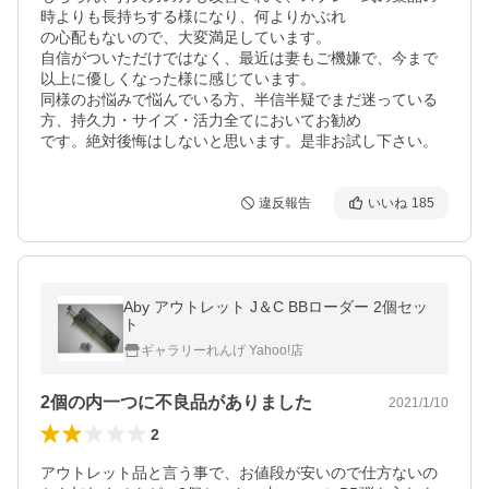
時よりも長持ちする様になり、何よりかぶれ

の心配もないので、大変満足しています。

自信がついただけではなく、最近は妻もご機嫌で、今まで
以上に優しくなった様に感じています。

同様のお悩みで悩んでいる方、半信半疑でまだ迷っている
方、持久力・サイズ・活力全てにおいてお勧め

です。絶対後悔はしないと思います。是非お試し下さい。
違反報告
いいね
185
Aby アウトレット J＆C BBローダー 2個セッ
ト
ギャラリーれんげ Yahoo!店
2個の内一つに不良品がありました
2021/1/10
2
アウトレット品と言う事で、お値段が安いので仕方ないの