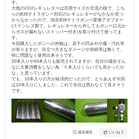
す。

大抵のCO2レギュレターは汎用サイズが主流の様で、こち
らのB38テトラボンベ対応のレギュレターがなかなか見つ
からなかったので、現在B38テトラボンベ変換アダプター
(ステンレス製で、レギュレターから外してもボンベ口元か
らガスが漏れないストッパー付き)を取り付けて使ってま
す。

今回購入したボンベの外観は、若干の凹みや小傷・汚れ等
が有りますが、目立つ大きなダメージや赤錆等は無くて、
特に問題なく使用出来そうです。

20本入りや50本入りも販売されてますが、自分の場合そん
なに大量消費をしない為「５本入りくらいでも良かったか
な」と思っています。

でも、10本入りの方が経済的だったので、とりあえず今回
は10本入りにしました。これで当分は買わなくて良さそう
違反報告
いいね
2