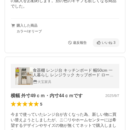
の購入をお勧めします。別の色のキャプも欲しくなる商品
でした。
購入した商品
カラー/オリーブ
違反報告
いいね
3
食器棚 レンジ台 キッチンボード 幅50cm 一
人暮らし レンジラック カップボード ロータ
イプ キッチン 収納 電子レンジ台 完成品 キ
大宝家具
ッチン棚 棚 キャビネット
横幅 外寸49ｃｍ・内寸44ｃｍです
2025/9/7
5
今まで使っていたレンジ台が古くなった為、新しい物に買
い替えようとしましたが、ニ〇リやホームセンターには希
望するデザインやサイズの物が無くてネットで購入しまし