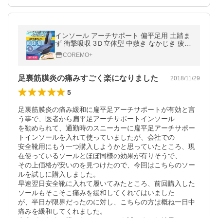
インソール アーチサポート 偏平足用 土踏ま
ず 衝撃吸収 3Ｄ立体型 中敷き なかじき 疲れ
にくい 偏平足 スポーツ 靴 メンズ レディー
COREMO+
ス ハイアーチ
足裏筋膜炎の痛みすごく楽になりました
2018/11/29
5
足裏筋膜炎の痛み緩和に扁平足アーチサポートが有効と言
う事で、医者から扁平足アーチサポートインソール

を勧められて、通勤時のスニーカーに扁平足アーチサポー
トインソールを入れて使っていましたが、会社での

安全靴用にもう一つ購入しようかと思っていたところ、現
在使っているソールとほぼ同様の効果が有りそうで、

その上価格が安いのを見つけたので、今回はこちらのソー
ルを試しに購入しました。

早速翌日安全靴に入れて履いてみたところ、前回購入した
ソールもそこそこ痛みを緩和してくれてはいました

が、半日が限界だったのに対し、こちらの方は概ね一日中
痛みを緩和してくれました。
