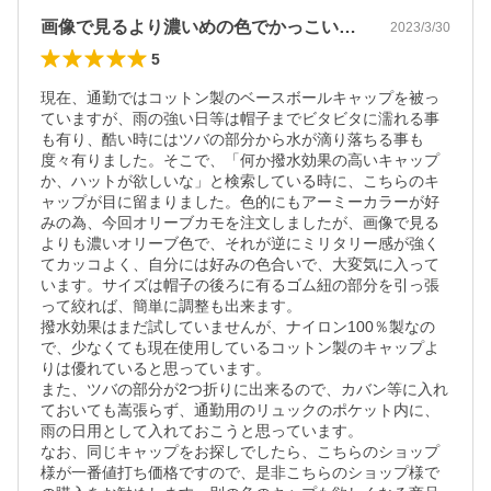
画像で見るより濃いめの色でかっこいいです
2023/3/30
5
現在、通勤ではコットン製のベースボールキャップを被っ
ていますが、雨の強い日等は帽子までビタビタに濡れる事
も有り、酷い時にはツバの部分から水が滴り落ちる事も
度々有りました。そこで、「何か撥水効果の高いキャップ
か、ハットが欲しいな」と検索している時に、こちらのキ
ャップが目に留まりました。色的にもアーミーカラーが好
みの為、今回オリーブカモを注文しましたが、画像で見る
よりも濃いオリーブ色で、それが逆にミリタリー感が強く
てカッコよく、自分には好みの色合いで、大変気に入って
います。サイズは帽子の後ろに有るゴム紐の部分を引っ張
って絞れば、簡単に調整も出来ます。

撥水効果はまだ試していませんが、ナイロン100％製なの
で、少なくても現在使用しているコットン製のキャップよ
りは優れていると思っています。

また、ツバの部分が2つ折りに出来るので、カバン等に入れ
ておいても嵩張らず、通勤用のリュックのポケット内に、
雨の日用として入れておこうと思っています。

なお、同じキャップをお探しでしたら、こちらのショップ
様が一番値打ち価格ですので、是非こちらのショップ様で