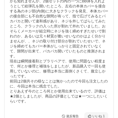
かも知れませんが、2個セットの内の一つにBB弾を入れよ
うとして給弾孔を開いたところ、左右の本体カバーを接合
する為のネジ部(内側)に大きなクラックを発見、本体カバー
の接合部にも不自然な隙間が有って、指で広げてみるとパ
カパカと開いて違和感があり、ネジを外してばらしてみた
ところ、クラックの入った所が割れて外れていました。お
そらくメーカーが組立時にネジを強く締めすぎたせいで割
れのか、あるいは元々材質が脆いせいなのかはよく分かり
ませんが、、ネジの取り付け部分が割れていたせいで、ネ
ジを締めてもカバー本体がしっかりと固定されていなく
て、隙間が出来て、パカパカ開いていたものと推測されま
す。

現在は瞬間接着剤とプラリペアで、使用に問題ない程度ま
で、何とか修理と補強をしましたが、新品購入で一回も使
用していないのに、修理は本当に面倒くさくて、腹立しか
ったです。

前回は2個共その様なことは無かったので今回も注文したの
に、今回は本当に残念でした。

とりあえず今のところ何とか使用出来ているので、評価は
★2個としましたが、商品の評価としては★一つにしたいく
らいです。
違反報告
いいね
1