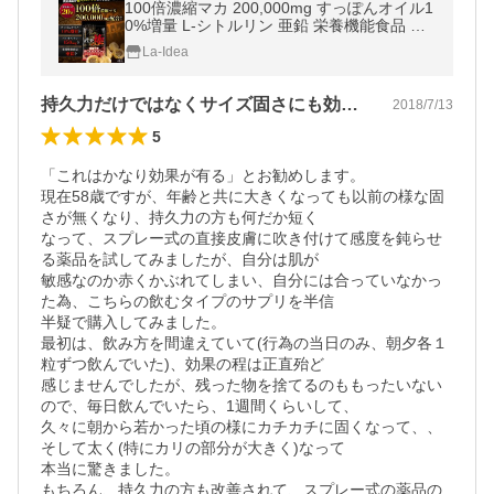
100倍濃縮マカ 200,000mg すっぽんオイル1
0%増量 L-シトルリン 亜鉛 栄養機能食品 バ
イオペリン 武天 極 30粒 約30日分 GMP製造
La-Idea
持久力だけではなくサイズ固さにも効果あり
2018/7/13
5
「これはかなり効果が有る」とお勧めします。

現在58歳ですが、年齢と共に大きくなっても以前の様な固
さが無くなり、持久力の方も何だか短く

なって、スプレー式の直接皮膚に吹き付けて感度を鈍らせ
る薬品を試してみましたが、自分は肌が

敏感なのか赤くかぶれてしまい、自分には合っていなかっ
た為、こちらの飲むタイプのサプリを半信

半疑で購入してみました。

最初は、飲み方を間違えていて(行為の当日のみ、朝夕各１
粒ずつ飲んでいた)、効果の程は正直殆ど

感じませんでしたが、残った物を捨てるのももったいない
ので、毎日飲んでいたら、1週間くらいして、

久々に朝から若かった頃の様にカチカチに固くなって、、
そして太く(特にカリの部分が大きく)なって

本当に驚きました。

もちろん、持久力の方も改善されて、スプレー式の薬品の