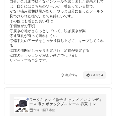
自分がこれまで様々なインソールを試しました結果として
は、自分にはこちらのソールが一番合っている様で、

かなり痛み緩和効果があり、やっと自分に合ったソールを
見つけられた様で、とても嬉しいです。

その他にも感じた良い所は

①価格がお手頃　

②履き心地がさらっとしていて、脱ぎ履きが楽　

③通気孔が有って蒸れにくい　

④偏平足のアーチをしっかり持ち上げて、キープしてくれ
る

⑤踵の周囲がしっかり固定され、足首が安定する

⑥踵のクッションが程よい硬さで心地良い

リピートする予定です。
違反報告
いいね
4
ワークキャップ 帽子 キャップ メンズ レディ
ース 撥水 ポケッタブル レール 春夏 トレン
ド 人気
帝塚山帽子本舗