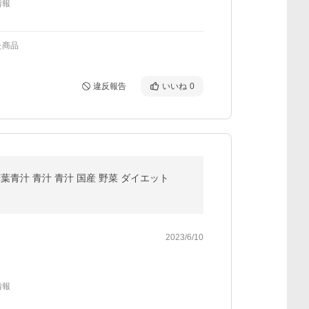
情報
た商品
違反報告
いいね
0
葉青汁 青汁 青汁 国産 野菜 ダイエット
2023/6/10
情報