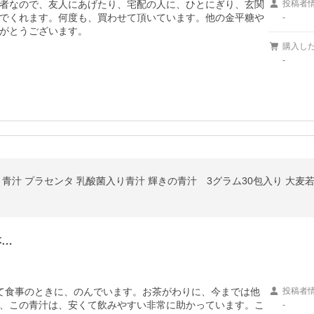
者なので、友人にあげたり、宅配の人に、ひとにぎり、玄関
投稿者
でくれます。何度も、買わせて頂いています。他の金平糖や
-
がとうございます。
購入し
-
青汁 プラセンタ 乳酸菌入り青汁 輝きの青汁 3グラム30包入り 大麦若
本…
て食事のときに、のんでいます。お茶がわりに、今までは他
投稿者
、この青汁は、安くて飲みやすい非常に助かっています。こ
-