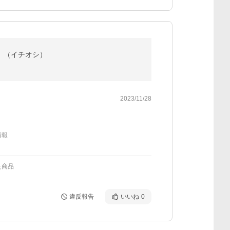
入）（イチオシ）
2023/11/28
情報
た商品
違反報告
いいね
0