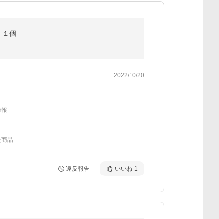
 １個
2022/10/20
情報
た商品
違反報告
いいね
1