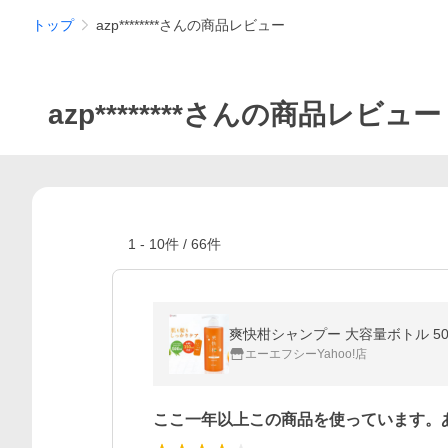
トップ
azp********さんの商品レビュー
azp********さんの商品レビュー
1
-
10
件 /
66
件
爽快柑シャンプー 大容量ボトル 500
エーエフシーYahoo!店
ここ一年以上この商品を使っています。