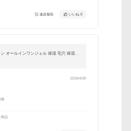
違反報告
いいね
0
ドクターシーラボ オールインワンゲル 薬用アクアコラーゲンゲル BIHAKU EXa 200g 大容量 オールインワン オールインワンジェル 保湿 毛穴 保湿ジェル
2026/4/30
情報
た商品