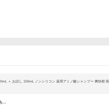
mL ＋ お試し 150mL ノンシリコン 薬用アミノ酸シャンプー 爽快柑 医
あ…