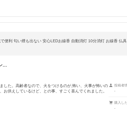
式で便利 匂い煙も出ない 安心LEDお線香 自動消灯 10分消灯 お線香 仏
ン…
ました。高齢者なので、火をつけるのが,怖い、火事が怖いの
投稿者
、お供えしているけど、との事、すごく喜んでくれました。
-
購入し
-