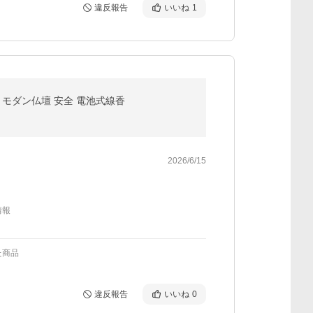
違反報告
いいね
1
具 モダン仏壇 安全 電池式線香
2026/6/15
情報
た商品
違反報告
いいね
0