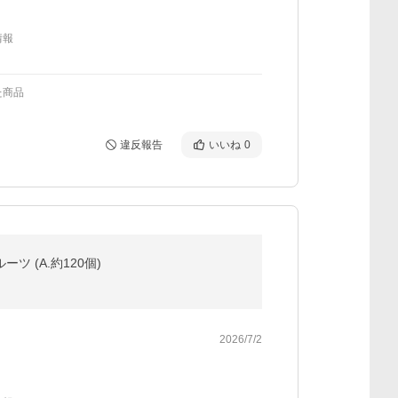
情報
た商品
違反報告
いいね
0
ツ (A.約120個)
2026/7/2