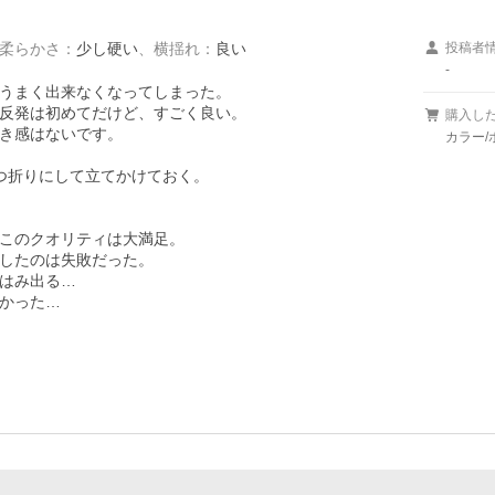
柔らかさ
：
少し硬い
、
横揺れ
：
良い
投稿者
-
うまく出来なくなってしまった。

反発は初めてだけど、すごく良い。

購入し
き感はないです。

カラー/
つ折りにして立てかけておく。

このクオリティは大満足。

したのは失敗だった。

はみ出る…

かった…
