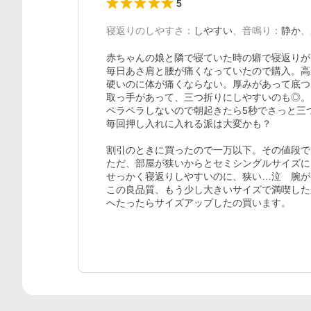
5
寝返りのしやすさ
：
しやすい
、
音鳴り
：
静か
、
赤ちゃんの娘と隣で寝ていた時の癖で寝返りが
毎日あさ肩と腰が痛くなっていたので購入。高
硬いのに体が痛くならない。厚みがあって底つ
取っ手があって、三つ折りにしやすいのも◎。

ペラペラしないので朝起きたら5秒でさっと三
毎回押し入れに入れる派は大変かも？

割引のときに買ったので一万以下。その値段で
ただ、部屋が狭いからとセミシングルサイズに
せっかく寝返りしやすいのに、狭い…泣　腕が
この良品質、もう少し大きいサイズで満喫した
へたったらサイズアップしたの買います。