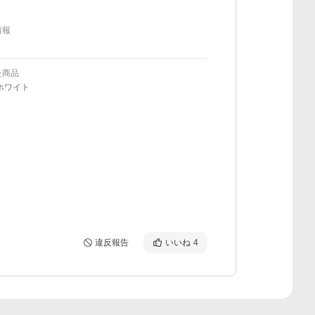
情報
た商品
ホワイト
違反報告
いいね
4