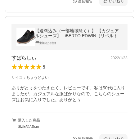
違反報告
いいね
0
【送料込み（一部地域除く）】 【カジュア
ルシューズ】 LiBERTO EDWIN（リベルトエ
ドウィン） メンズ ショートブーツ 60646-B
bluepeter
LACK【470】
すばらしぃ
2022/1/23
5
サイズ
：
ちょうどよい
ありがとぅをつたえたく、レビューです。私は50代に入り
ましたが、カジュアルな服ばかりなので、こちらのシュー
ズはお気に入りでした。ありがとぅ
購入した商品
SIZE/27.0cm
違反報告
いいね
0