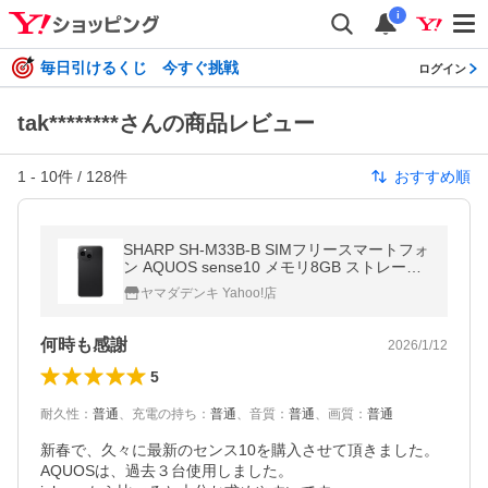
i
毎日引けるくじ 今すぐ挑戦
ログイン
tak********さんの商品レビュー
1
-
10
件 /
128
件
おすすめ順
SHARP SH-M33B-B SIMフリースマートフォ
ン AQUOS sense10 メモリ8GB ストレージ2
56GB フルブラック
ヤマダデンキ Yahoo!店
何時も感謝
2026/1/12
5
耐久性
：
普通
、
充電の持ち
：
普通
、
音質
：
普通
、
画質
：
普通
新春で、久々に最新のセンス10を購入させて頂きました。
AQUOSは、過去３台使用しました。
