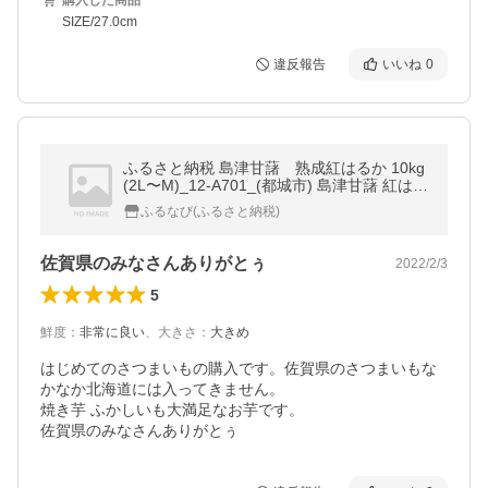
購入した商品
SIZE/27.0cm
違反報告
いいね
0
ふるさと納税 島津甘藷 熟成紅はるか 10kg
(2L〜M)_12-A701_(都城市) 島津甘藷 紅はる
か 10kg サツマイモ 熟成 未選別 2L〜M さつ
ふるなび(ふるさと納税)
まいも 熟成 芋.. 宮崎県都城市
佐賀県のみなさんありがとぅ
2022/2/3
5
鮮度
：
非常に良い
、
大きさ
：
大きめ
はじめてのさつまいもの購入です。佐賀県のさつまいもな
かなか北海道には入ってきません。

焼き芋 ふかしいも大満足なお芋です。

佐賀県のみなさんありがとぅ