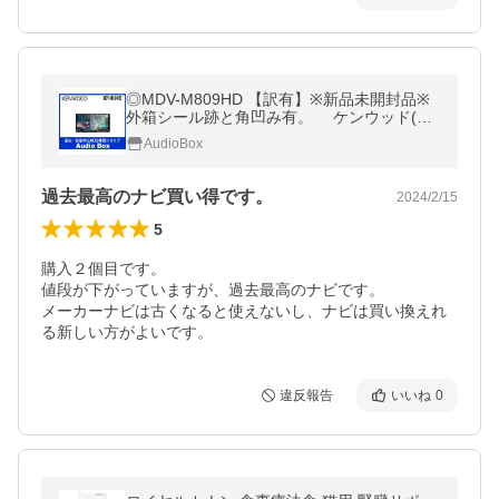
◎MDV-M809HD 【訳有】※新品未開封品※
外箱シール跡と角凹み有。 ケンウッド(KE
NWOOD)地デジ180mm 2DINナビゲーショ
AudioBox
ン
過去最高のナビ買い得です。
2024/2/15
5
購入２個目です。

値段が下がっていますが、過去最高のナビです。

メーカーナビは古くなると使えないし、ナビは買い換えれ
る新しい方がよいです。
違反報告
いいね
0