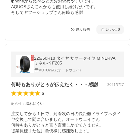
iphoneから比べると大分お求めやすいです。

AQUOSさんこれからも使用し続けたいです。

そしてヤフーショップさん何時も感謝
違反報告
いいね
0
225/50R18 タイヤ サマータイヤ MINERVA
ミネルバ F205
AUTOWAY(オートウェイ)
何時もありがとぅが伝えたく・・・感謝
2021/7/27
5
耐久性
：
壊れにくい
注文してから１日で、到着次の日の長距離ドライブへタイ
ヤ交換して間に合いました。オートウェイさん

何時もありがとぅと言う言葉しかでてきません。

従業員様また佐川急便様に感謝致します。
