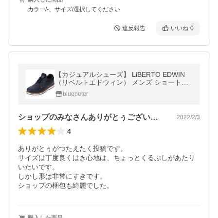
カラー/-、サイズ/選択してください
違反報告
いいね
0
【カジュアルシューズ】 LiBERTO EDWIN
（リベルトエドウィン） メンズ ショートブ
ーツ 60646-NAVY【470】
bluepeter
ショップのみなさんありがとぅございます。
2022/2/3
4
ありがとぅがつたえたく投稿です。

サイズは丁度良くはき心地は、ちょっとくるぶしがあたり
いたいです。

しかし形は非常にすきです。

ショップの梱包も綺麗でした。