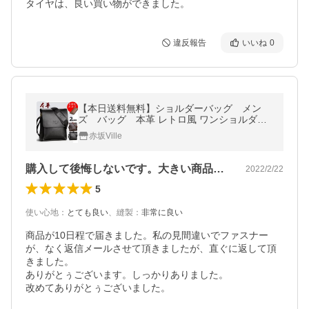
タイヤは、良い買い物ができました。
違反報告
いいね
0
【本日送料無料】ショルダーバッグ メン
ズ バッグ 本革 レトロ風 ワンショルダー
斜め掛け 軽量 男女兼用 メンズギフト 30代 4
赤坂Ville
0代 50代60代鞄 耐摩設計
購入して後悔しないです。大きい商品で購入
2022/2/22
5
使い心地
：
とても良い
、
縫製
：
非常に良い
商品が10日程で届きました。私の見間違いでファスナー
が、なく返信メールさせて頂きましたが、直ぐに返して頂
きました。

ありがとぅございます。しっかりありました。

改めてありがとぅございました。