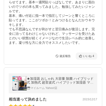
らせてます。基本一週間貼りっぱなしです。あまりに面白
いのでツボの本も買ってみました。勉強してみたいジャン
ルです。

基本、痛い付近に指一本で指圧してジーンと響くところに
貼ってます。ここがツボか！とみつけるとなんだかウキウ
キします。

でも不思議なんですが剥がすと翌日痛みが復活します。完
全に治ってるわけじゃないけれど、マッサージを受けたあ
とのいい状態が続くイメージなので生活レベル的に改善し
ます。凝り性な方に全力でオススメしたいです。
違反報告
いいね
4
★加湿器 おしゃれ 大容量 除菌 ハイブリッド
式 加熱式 超音波式 ハイブリッド加湿器 マイ
ナスイオン リモコン付き ASH-601W ASH-6
マイルーム Yahoo!店
01K
相当迷って決めました
2015/12/17