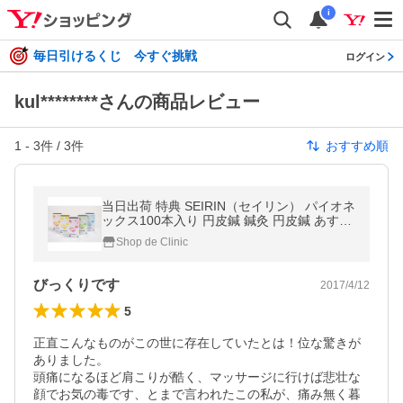
i
毎日引けるくじ 今すぐ挑戦
ログイン
kul********さんの商品レビュー
1
-
3
件 /
3
件
おすすめ順
当日出荷 特典 SEIRIN（セイリン） パイオネ
ックス100本入り 円皮鍼 鍼灸 円皮鍼 あすつ
く【HR】
Shop de Clinic
びっくりです
2017/4/12
5
正直こんなものがこの世に存在していたとは！位な驚きが
ありました。

頭痛になるほど肩こりが酷く、マッサージに行けば悲壮な
顔でお気の毒です、とまで言われたこの私が、痛み無く暮