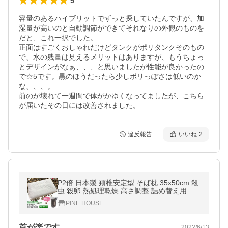
5
容量のあるハイブリットでずっと探していたんですが、加
湿量が高いのと自動調節ができてそれなりの外観のものを
だと、これ一択でした。

正面はすごくおしゃれだけどタンクがポリタンクそのもの
で、水の残量は見えるメリットはありますが、もうちょっ
とデザインがなぁ、、、と思いましたが性能が良かったの
で☆5です。黒のほうだったら少しポリっぽさは低いのか
な、、、。

前のが壊れて一週間で体がかゆくなってましたが、こちら
が届いたその日には改善されました。
違反報告
いいね
2
P2倍 日本製 頚椎安定型 そば枕 35x50cm 殺
虫 殺卵 熱処理乾燥 高さ調整 詰め替え用 そ
ば殻付き 全そば枕 そばまくら オーガニック
PINE HOUSE
枕 国産 即発送
首が楽です
2022/6/13