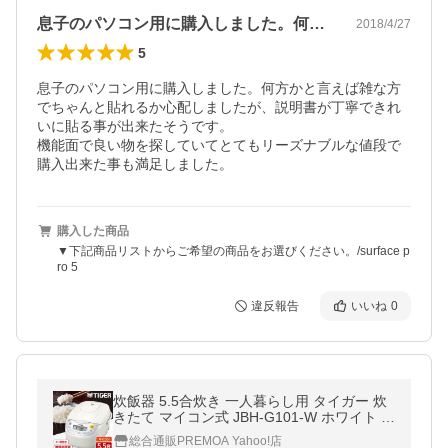
息子のパソコン用に購入しました。何方か…
2018/4/27
5
息子のパソコン用に購入しました。何方かと言えば雑な方
でちゃんと貼れるか心配しましたが、説明書が丁寧できれ
いに貼る事が出来たそうです。

機能面で良い物を探していてとてもリーズナブルな値段で
購入出来た事も満足しました。
購入した商品
▼下記商品リストからご希望の商品をお選びください。/surface p
ro 5
違反報告
いいね
0
炊飯器 5.5合炊き 一人暮らし用 タイガー 炊
きたて マイコン式 JBH-G101-W ホワイト 調
理メニュー付き TIGER 新生活
総合通販PREMOA Yahoo!店