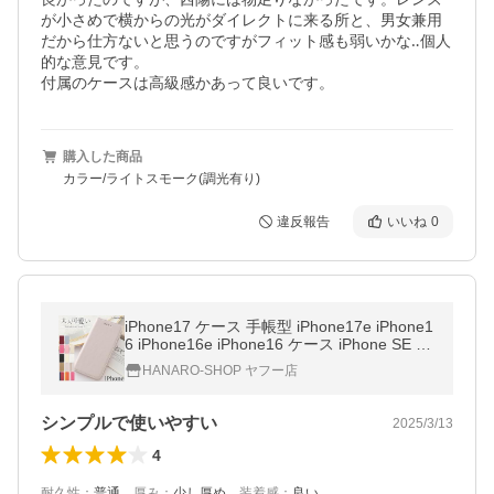
が小さめで横からの光がダイレクトに来る所と、男女兼用
だから仕方ないと思うのですがフィット感も弱いかな‥個人
的な意見です。

付属のケースは高級感かあって良いです。
購入した商品
カラー/ライトスモーク(調光有り)
違反報告
いいね
0
iPhone17 ケース 手帳型 iPhone17e iPhone1
6 iPhone16e iPhone16 ケース iPhone SE ケ
ース 第3世代 iPhone17Pro ケース 17iPhone
HANARO-SHOP ヤフー店
Air Pro Max 手帳 iPhone15
シンプルで使いやすい
2025/3/13
4
耐久性
：
普通
、
厚み
：
少し厚め
、
装着感
：
良い