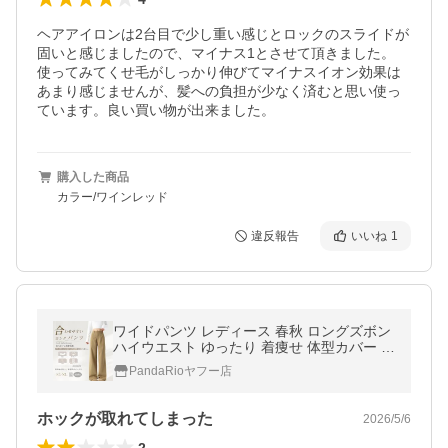
ヘアアイロンは2台目で少し重い感じとロックのスライドが
固いと感じましたので、マイナス1とさせて頂きました。

使ってみてくせ毛がしっかり伸びてマイナスイオン効果は
あまり感じませんが、髪への負担が少なく済むと思い使っ
ています。良い買い物が出来ました。
購入した商品
カラー/ワインレッド
違反報告
いいね
1
ワイドパンツ レディース 春秋 ロングズボン
ハイウエスト ゆったり 着痩せ 体型カバー ス
ラックス 美脚効果 柔らかい LHT
PandaRioヤフー店
ホックが取れてしまった
2026/5/6
2