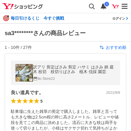
i
毎日引けるくじ 今すぐ挑戦
ログイン
sa3********さんの商品レビュー
1
-
10
件 /
27
件
おすすめ順
訳アリ 剪定ばさみ 剪定 ハサミ はさみ 鋏 庭
木 枝切 枝切りばさみ 植木 伐採 園芸
Ito Store22
良い道具です。
2022/9/9
5
駐車場に生えた雑草の剪定で購入しました。雑草と言って
も大きな物は2.5cm程の幹に高さ2メートル、レビューや値
段を見てこの商品に決めました。流石に大きな枝は両手を
使って切りましたが、小枝はサクサク切れて気持ちがよか