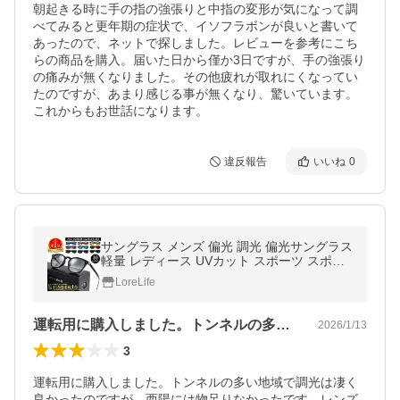
朝起きる時に手の指の強張りと中指の変形が気になって調
べてみると更年期の症状で、イソフラボンが良いと書いて
あったので、ネットで探しました。レビューを参考にこち
らの商品を購入。届いた日から僅か3日ですが、手の強張り
の痛みが無くなりました。その他疲れが取れにくなってい
たのですが、あまり感じる事が無くなり、驚いています。
これからもお世話になります。
違反報告
いいね
0
サングラス メンズ 偏光 調光 偏光サングラス
軽量 レディース UVカット スポーツ スポー
ツサングラス ドライブ 釣り 運転 Isabell(R)
LoreLife
公式
運転用に購入しました。トンネルの多い地…
2026/1/13
3
運転用に購入しました。トンネルの多い地域で調光は凄く
良かったのですが、西陽には物足りなかったです。レンズ