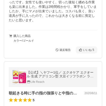
ったです。女性でも使いやすく、切った後短く纏める作業
も楽に出来ました。作業は2時間程かかり、軍手をしていま
したか、手にマメが出来ていました。コスパも良く、良い
道具が手に入ったので、これからは大きくなる前に剪定し
たいと思います。
購入した商品
カラー/ゴールド
違反報告
いいね
5
【公式】＼ヤフー1位／ エクオケア エクオー
ル 生成 アグリコン型 大豆イソフラボン ラク
トビオン酸 乳酸菌 コラーゲン サプリ サプリ
Life Reach
メント 60粒 30日分
朝起きる時に手の指の強張りと中指の変形…
2020/8/11
5