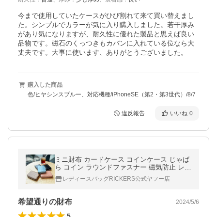
今まで使用していたケースがひび割れて来て買い替えまし
た。シンプルでカラーが気に入り購入しました。若干厚み
があり気になりますが、耐久性に優れた製品と思えば良い
品物です。磁石のくっつきもカバンに入れている位なら大
丈夫です。大事に使います、ありがとうございました。
購入した商品
色/ヒヤシンスブルー、対応機種/iPhoneSE（第2・第3世代）/8/7
違反報告
いいね
0
ミニ財布 カードケース コインケース じゃば
ら コイン ラウンドファスナー 磁気防止 レデ
ィース 大容量 お札が折れない クロコ調 クリ
レディースバッグRICKERS公式ヤフー店
スマスプレゼント 化粧箱入
希望通りの財布
2024/5/6
5