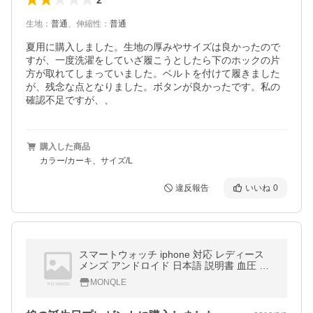
生地
：
普通
、
伸縮性
：
普通
夏用に購入しました。生地の厚みやサイズは良かったので
すが、一度洗濯をしていざ履こうとしたら下のホックの片
方が取れてしまっていました。ベルトを付けて履きました
が、残念な点となりました。ボタンが良かったです。私の
確認不足ですが、、
購入した商品
カラー/カーキ、サイズ/L
違反報告
いいね
0
スマートウォッチ iphone 対応 レディース
メンズ アンドロイド 日本語 説明書 血圧 防
水 血中酸素濃度計 日本語 LINE対応 腕時計
MONQLE
スポーツ